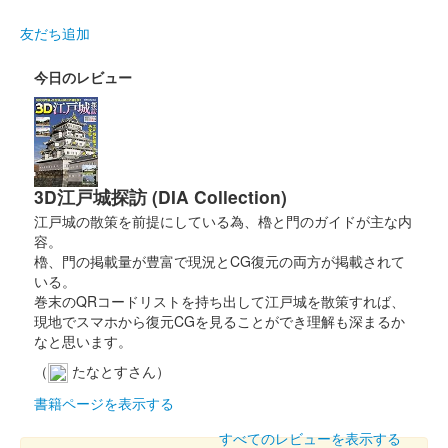
姫路城 御城印
令和七年姫路お城まつり限定
友だち追加
販売終了
白鷺の画像がデザインされている。
今日のレビュー
姫路城 御城印
大阪・関西万博と姫路城コラボレーシ
ョン「衣」
3D江戸城探訪 (DIA Collection)
江戸城の散策を前提にしている為、櫓と門のガイドが主な内
販売終了
容。
大阪・関西万博の開幕にあわせて販売された大阪・関西万博の公
櫓、門の掲載量が豊富で現況とCG復元の両方が掲載されて
式キャラクター「ミャクミャク」と姫路市の公式キャラクター
いる。
「しろまるひめ」のコラボ御城印。御城印・フレーム・説明書き
巻末のQRコードリストを持ち出して江戸城を散策すれば、
（日本語、英語）のセットで、……
現地でスマホから復元CGを見ることができ理解も深まるか
なと思います。
（
たなとすさん）
姫路城 御城印
大阪・関西万博と姫路城コラボレーシ
書籍ページを表示する
ョン「食」
すべてのレビューを表示する