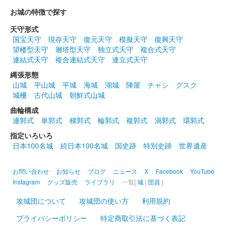
お城の特徴で探す
2024年12月21、22日に開催されたお城EXPO2024の姫路市のブ
ースにて販売された御城印。
天守形式
国宝天守
現存天守
復元天守
模擬天守
復興天守
望楼型天守
層塔型天守
独立式天守
複合式天守
姫路城 御城印
連結式天守
複合連結式天守
連立式天守
世界遺産登録三十周年記念 杉原紙版
縄張形態
販売終了
山城
平山城
平城
海城
湖城
陣屋
チャシ
グスク
城柵
古代山城
朝鮮式山城
2024年12月21、22日に開催されたお城EXPO2024の
「Prijewe∞（プリ･ジュエ）」ブースにて販売された御城印。お
曲輪構成
城EXPO in 姫路版のものから左下の角印が「世界遺産」と変更さ
連郭式
単郭式
梯郭式
輪郭式
複郭式
渦郭式
環郭式
れてい……
指定いろいろ
日本100名城
続日本100名城
国史跡
特別史跡
世界遺産
姫路城 御城印
オシロボット 姫路城 デフォルメ版
お問い合わせ
お知らせ
ブログ
ニュース
X
Facebook
YouTube
Instagram
グッズ販売
ライブラリ
一覧[
城
|
団員
]
販売終了
2024年12月21、22日に開催されたお城EXPO 2024の城郭合体オ
攻城団について
攻城団の使い方
利用規約
シロボッツブースにて販売された御城印。
プライバシーポリシー
特定商取引法に基づく表記