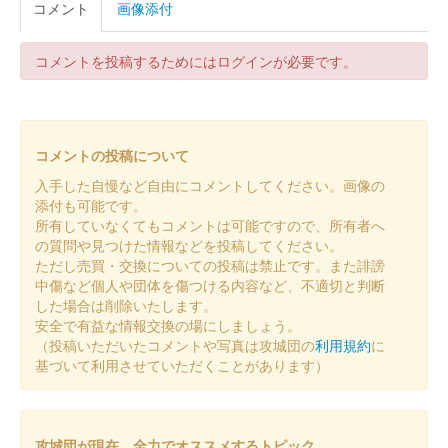
コメント
画像添付
姫路城 御城印
令和八年新春 白
販売終了
コメントを投稿するためにはログインが必要です。
干支の馬と姫路城がデザインされている
姫路城 御城印
コメントの投稿について
播磨冬の陣
入手した自慢など自由にコメントしてください。画像の
販売終了
添付も可能です。
所有していなくてもコメントは可能ですので、所有者へ
の質問や見つけた情報などを投稿してください。
姫路城 御城印
ただし売買・交換についての投稿は禁止です。また誹謗
DANDELION版
中傷など個人や団体を傷つける内容など、不適切と判断
した場合は削除いたします。
販売終了
安全で有益な情報交換の場にしましょう。
「DANDELION」をイメージしたフォログラムデザインに蓄光イ
（投稿いただいたコメントや写真は攻城団の
利用規約
に
ンクを用いることにより、明るい場所と暗い場所で2種類のデザ
基づいて利用させていただくことがあります）
インとなっている。
攻城団が現在、全力でオススメするトピック