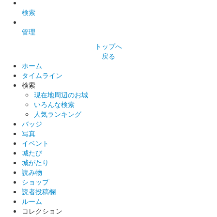
検索
姫路城 御城印
令和六年秋の陣
管理
トップへ
販売終了
戻る
ホーム
タイムライン
姫路城 御城印
しろまるひめ秋バージョン
検索
現在地周辺のお城
いろんな検索
人気ランキング
白鷺城（姫路城） 御城印
池田輝政兜・黒
バッジ
写真
当初500セット限定だったが追加販売。
イベント
城たび
城がたり
姫路城 御城印
読み物
池田輝政兜・白
ショップ
読者投稿欄
当初500セット限定だったが追加販売。
ルーム
コレクション