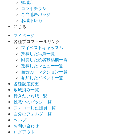
御城印
姫路城 御城印
姫路城×JR西日本コラボ 特別御城印
コラボチラシ
ご当地缶バッジ
配布終了
お城トレカ
閉じる
JR西日本のまるっとひょうご夏の体験デジタルパスで姫路城に
入城した方限定で、姫路城とJR西日本がコラボした特別御城印
マイページ
をプレゼント。
各種プロフィールリンク
マイベストキャッスル
投稿した写真一覧
姫路城 御城印
回答した読者投稿欄一覧
令和六年夏の陣
投稿したレビュー一覧
自分のコレクション一覧
販売終了
参加したイベント一覧
各種設定変更
攻城済み一覧
姫路城 御城印
行きたいお城一覧
しろまるひめ夏バージョン
挑戦中のバッジ一覧
販売終了
フォローした団員一覧
自分のフォルダ一覧
ヘルプ
お問い合わせ
姫路城 御城印
姫路お城まつり版
ログアウト