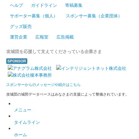
ヘルプ
ガイドライン
寄稿募集
姫路城 御城印
令和六、七年冬限定版
サポーター募集（個人）
スポンサー募集（企業団体）
販売終了
グッズ販売
運営企業
広報室
広告掲載
姫路城 御城印
羽柴秀吉版
攻城団を応援して支えてくださっている企業さま
SPONSOR
姫路城 御城印
鏡花水月版
配布終了
スポンサーからのメッセージや紹介はこちら
姫路城三の丸広場で行われた姫路城ライトアップイベント「 鏡
攻城団の城郭データベースはみなさまの支援によって整備されています。
花水月」のチケット購入者全員に配布された御城印。特別なツア
ー参加者や対象宿泊施設に宿泊した人がもらえるクリア御城印を
メニュー
合わせると特別な御城印が完……
タイムライン
姫路城 御城印
戦国の城主たち版
ホーム