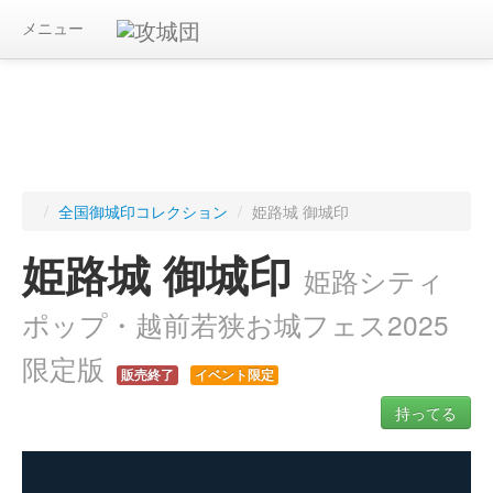
メニュー
/
全国御城印コレクション
/
姫路城 御城印
姫路城 御城印
姫路シティ
ポップ・越前若狭お城フェス2025
限定版
販売終了
イベント限定
持ってる
ログインすると入手した御城印を記録できます