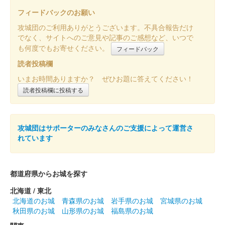
販売終了
フィードバックのお願い
大阪・関西万博の開幕にあわせて販売された大阪・関西万博の公
攻城団のご利用ありがとうございます。不具合報告だけ
式キャラクター「ミャクミャク」と姫路市の公式キャラクター
でなく、サイトへのご意見や記事のご感想など、いつで
「しろまるひめ」のコラボ御城印。御城印・フレーム・説明書き
も何度でもお寄せください。
フィードバック
（日本語、英語）のセットで、……
読者投稿欄
いまお時間ありますか？ ぜひお題に答えてください！
姫路城 御城印
大阪・関西万博と姫路城コラボレーシ
読者投稿欄に投稿する
ョン「住」
攻城団はサポーターのみなさんのご支援によって運営さ
販売終了
れています
大阪・関西万博の開幕にあわせて販売された大阪・関西万博の公
式キャラクター「ミャクミャク」と姫路市の公式キャラクター
「しろまるひめ」のコラボ御城印。御城印・フレーム・説明書き
都道府県からお城を探す
（日本語、英語）のセットで、……
北海道 / 東北
北海道のお城
青森県のお城
岩手県のお城
宮城県のお城
姫路城 御城印
秋田県のお城
山形県のお城
福島県のお城
令和七年春限定版