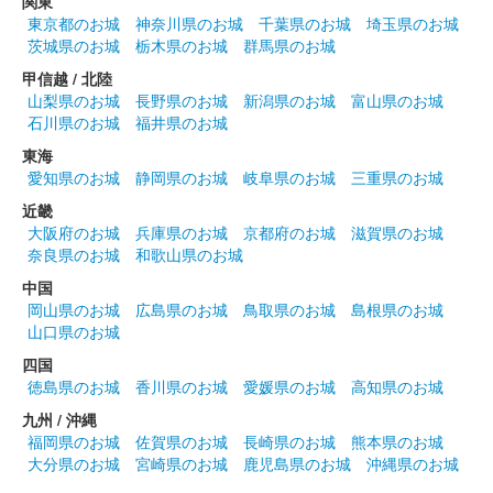
関東
販売終了
東京都のお城
神奈川県のお城
千葉県のお城
埼玉県のお城
茨城県のお城
栃木県のお城
群馬県のお城
甲信越 / 北陸
姫路城 御城印
令和七年巳年 金色
山梨県のお城
長野県のお城
新潟県のお城
富山県のお城
石川県のお城
福井県のお城
販売終了
東海
干支である蛇と姫路城の絵が描かれたデザインが裏表とも金色の
愛知県のお城
静岡県のお城
岐阜県のお城
三重県のお城
紙に印刷されている。
近畿
大阪府のお城
兵庫県のお城
京都府のお城
滋賀県のお城
奈良県のお城
和歌山県のお城
姫路城 御城印
令和七年巳年 白色
中国
岡山県のお城
広島県のお城
鳥取県のお城
島根県のお城
販売終了
山口県のお城
干支である蛇と姫路城の絵が描かれたデザインが和紙に印刷され
四国
ている。
徳島県のお城
香川県のお城
愛媛県のお城
高知県のお城
九州 / 沖縄
姫路城 御城印
福岡県のお城
佐賀県のお城
長崎県のお城
熊本県のお城
大分県のお城
宮崎県のお城
鹿児島県のお城
沖縄県のお城
販売終了