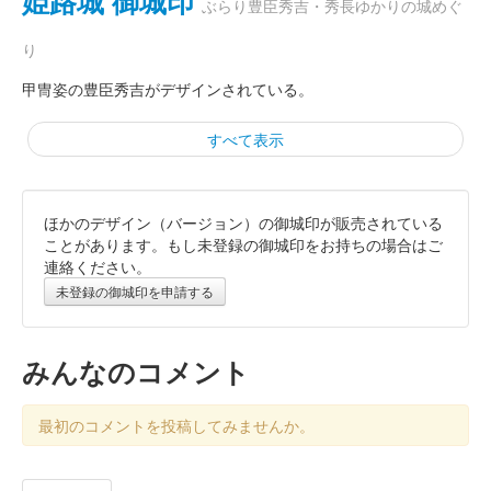
姫路城 御城印
ぶらり豊臣秀吉・秀長ゆかりの城めぐ
り
甲冑姿の豊臣秀吉がデザインされている。
すべて表示
ほかのデザイン（バージョン）の御城印が販売されている
姫路城 御城印
秀吉 春の陣
ことがあります。もし未登録の御城印をお持ちの場合はご
連絡ください。
販売終了
未登録の御城印を申請する
姫路城 御城印
令和八年新春 金
みんなのコメント
販売終了
最初のコメントを投稿してみませんか。
干支の馬と姫路城がデザインされている