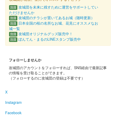
姫路城 御城印
令和七年秋の陣
攻城団を未来に残すために運営をサポートしてい
注目
販売終了
ただけませんか
攻城団のチラシが置いてあるお城（随時更新）
注目
日本全国の桜の名所なお城、花見にオススメなお
注目
姫路城 御城印
城一覧
令和七年夏の陣
攻城団オリジナルグッズ販売中！
注目
ぼんてん・まるのLINEスタンプ販売中
注目
販売終了
姫路城 御城印
オシロボット 姫路城 姫路お城まつり
フォローしませんか
攻城団のアカウントをフォローすれば、SNS経由で最新記事
限定箔押し版
の情報を受け取ることができます。
（フォローするのに攻城団の登録は不要です）
販売終了
2025年5月17〜18日に開催された「第75回 姫路お城まつり」に
X
ブース出展していた城郭合体オシロボッツブースにて販売された
「城郭合体オシロボッツ」とのコラボ御城印。
Instagram
Facebook