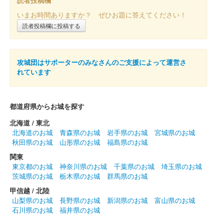
姫路城 御城印
大阪・関西万博と姫路城コラボレーシ
いまお時間ありますか？ ぜひお題に答えてください！
読者投稿欄に投稿する
ョン「住」
販売終了
大阪・関西万博の開幕にあわせて販売された大阪・関西万博の公
攻城団はサポーターのみなさんのご支援によって運営さ
式キャラクター「ミャクミャク」と姫路市の公式キャラクター
れています
「しろまるひめ」のコラボ御城印。御城印・フレーム・説明書き
（日本語、英語）のセットで、……
都道府県からお城を探す
姫路城 御城印
北海道 / 東北
令和七年春限定版
北海道のお城
青森県のお城
岩手県のお城
宮城県のお城
秋田県のお城
山形県のお城
福島県のお城
販売終了
関東
東京都のお城
神奈川県のお城
千葉県のお城
埼玉県のお城
姫路城 御城印
茨城県のお城
栃木県のお城
群馬県のお城
令和七年巳年 金色
甲信越 / 北陸
販売終了
山梨県のお城
長野県のお城
新潟県のお城
富山県のお城
石川県のお城
福井県のお城
干支である蛇と姫路城の絵が描かれたデザインが裏表とも金色の