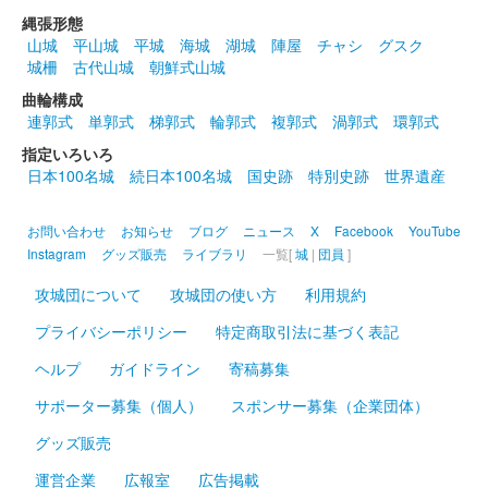
縄張形態
2024年12月21、22日に開催されたお城EXPO2024の
山城
平山城
平城
海城
湖城
陣屋
チャシ
グスク
「Prijewe∞（プリ･ジュエ）」ブースにて販売された御城印。お
城柵
古代山城
朝鮮式山城
城EXPO in 姫路版のものから左下の角印が「世界遺産」と変更さ
れてい……
曲輪構成
連郭式
単郭式
梯郭式
輪郭式
複郭式
渦郭式
環郭式
指定いろいろ
姫路城 御城印
日本100名城
続日本100名城
国史跡
特別史跡
世界遺産
オシロボット 姫路城 デフォルメ版
販売終了
お問い合わせ
お知らせ
ブログ
ニュース
X
Facebook
YouTube
2024年12月21、22日に開催されたお城EXPO 2024の城郭合体オ
Instagram
グッズ販売
ライブラリ
一覧[
城
|
団員
]
シロボッツブースにて販売された御城印。
攻城団について
攻城団の使い方
利用規約
プライバシーポリシー
特定商取引法に基づく表記
姫路城 御城印
令和六、七年冬限定版
ヘルプ
ガイドライン
寄稿募集
販売終了
サポーター募集（個人）
スポンサー募集（企業団体）
グッズ販売
姫路城 御城印
羽柴秀吉版
運営企業
広報室
広告掲載