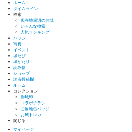
姫路城 御城印
ホーム
しろまるひめ秋バージョン
タイムライン
検索
現在地周辺のお城
白鷺城（姫路城） 御城印
いろんな検索
池田輝政兜・黒
人気ランキング
当初500セット限定だったが追加販売。
バッジ
写真
イベント
城たび
姫路城 御城印
池田輝政兜・白
城がたり
読み物
当初500セット限定だったが追加販売。
ショップ
読者投稿欄
ルーム
姫路城 御城印
コレクション
姫路城×JR西日本コラボ 特別御城印
御城印
コラボチラシ
配布終了
ご当地缶バッジ
JR西日本のまるっとひょうご夏の体験デジタルパスで姫路城に
お城トレカ
入城した方限定で、姫路城とJR西日本がコラボした特別御城印
閉じる
をプレゼント。
マイページ