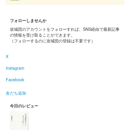
姫路城 御城印
オシロボット 姫路城 姫路お城まつり
フォローしませんか
攻城団のアカウントをフォローすれば、SNS経由で最新記事
限定箔押し版
の情報を受け取ることができます。
（フォローするのに攻城団の登録は不要です）
販売終了
2025年5月17〜18日に開催された「第75回 姫路お城まつり」に
X
ブース出展していた城郭合体オシロボッツブースにて販売された
「城郭合体オシロボッツ」とのコラボ御城印。
Instagram
Facebook
姫路城 御城印
令和七年姫路お城まつり限定
友だち追加
販売終了
白鷺の画像がデザインされている。
今日のレビュー
姫路城 御城印
大阪・関西万博と姫路城コラボレーシ