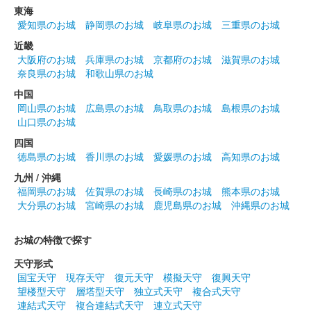
紙に印刷されている。
東海
愛知県のお城
静岡県のお城
岐阜県のお城
三重県のお城
近畿
姫路城 御城印
大阪府のお城
兵庫県のお城
京都府のお城
滋賀県のお城
令和七年巳年 白色
奈良県のお城
和歌山県のお城
販売終了
中国
干支である蛇と姫路城の絵が描かれたデザインが和紙に印刷され
岡山県のお城
広島県のお城
鳥取県のお城
島根県のお城
ている。
山口県のお城
四国
徳島県のお城
香川県のお城
愛媛県のお城
高知県のお城
姫路城 御城印
九州 / 沖縄
福岡県のお城
佐賀県のお城
長崎県のお城
熊本県のお城
販売終了
大分県のお城
宮崎県のお城
鹿児島県のお城
沖縄県のお城
2024年12月21、22日に開催されたお城EXPO2024の姫路市のブ
ースにて販売された御城印。
お城の特徴で探す
天守形式
姫路城 御城印
国宝天守
現存天守
復元天守
模擬天守
復興天守
世界遺産登録三十周年記念 杉原紙版
望楼型天守
層塔型天守
独立式天守
複合式天守
連結式天守
複合連結式天守
連立式天守
販売終了