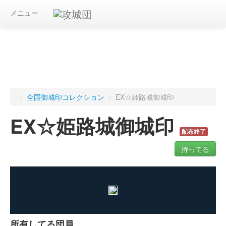
メニュー
/
全国御城印コレクション
/
EX☆姫路城御城印
EX☆姫路城御城印
配布終了
持ってる
ログインすると入手した御城印を記録できます
所有してる団員