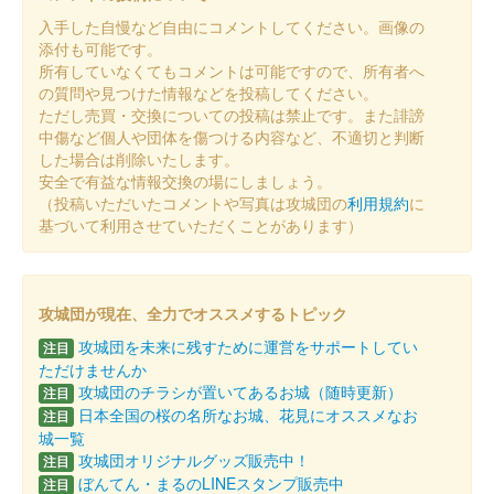
播磨冬の陣
入手した自慢など自由にコメントしてください。画像の
販売終了
添付も可能です。
所有していなくてもコメントは可能ですので、所有者へ
の質問や見つけた情報などを投稿してください。
姫路城 御城印
ただし売買・交換についての投稿は禁止です。また誹謗
DANDELION版
中傷など個人や団体を傷つける内容など、不適切と判断
した場合は削除いたします。
販売終了
安全で有益な情報交換の場にしましょう。
「DANDELION」をイメージしたフォログラムデザインに蓄光イ
（投稿いただいたコメントや写真は攻城団の
利用規約
に
ンクを用いることにより、明るい場所と暗い場所で2種類のデザ
基づいて利用させていただくことがあります）
インとなっている。
姫路城 御城印
攻城団が現在、全力でオススメするトピック
令和七年秋の陣
攻城団を未来に残すために運営をサポートしてい
注目
販売終了
ただけませんか
攻城団のチラシが置いてあるお城（随時更新）
注目
日本全国の桜の名所なお城、花見にオススメなお
注目
姫路城 御城印
城一覧
令和七年夏の陣
攻城団オリジナルグッズ販売中！
注目
ぼんてん・まるのLINEスタンプ販売中
注目
販売終了