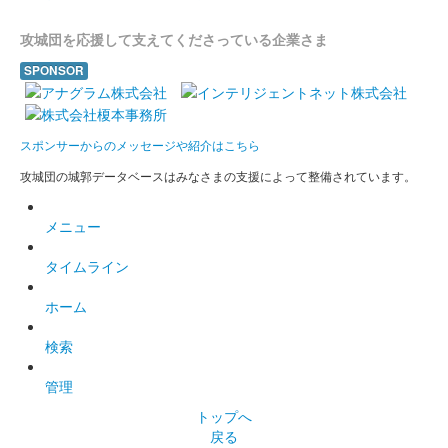
攻城団を応援して支えてくださっている企業さま
姫路城 御城印
鏡花水月版
SPONSOR
配布終了
姫路城三の丸広場で行われた姫路城ライトアップイベント「 鏡
スポンサーからのメッセージや紹介はこちら
花水月」のチケット購入者全員に配布された御城印。特別なツア
ー参加者や対象宿泊施設に宿泊した人がもらえるクリア御城印を
攻城団の城郭データベースはみなさまの支援によって整備されています。
合わせると特別な御城印が完……
メニュー
姫路城 御城印
タイムライン
戦国の城主たち版
ホーム
姫路城 御城印
検索
令和六年秋の陣
管理
販売終了
トップへ
戻る