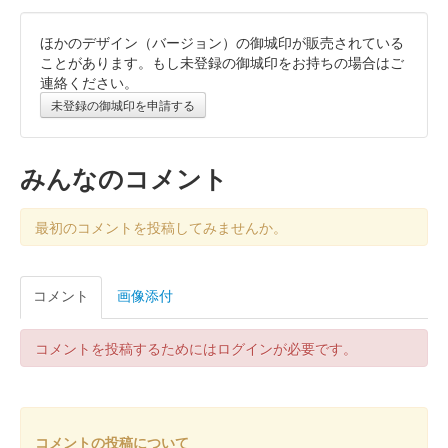
ほかのデザイン（バージョン）の御城印が販売されている
姫路城 御城印
秀吉 春の陣
ことがあります。もし未登録の御城印をお持ちの場合はご
連絡ください。
販売終了
未登録の御城印を申請する
姫路城 御城印
令和八年新春 金
みんなのコメント
販売終了
最初のコメントを投稿してみませんか。
干支の馬と姫路城がデザインされている
コメント
画像添付
姫路城 御城印
令和八年新春 白
販売終了
コメントを投稿するためにはログインが必要です。
干支の馬と姫路城がデザインされている
姫路城 御城印
コメントの投稿について