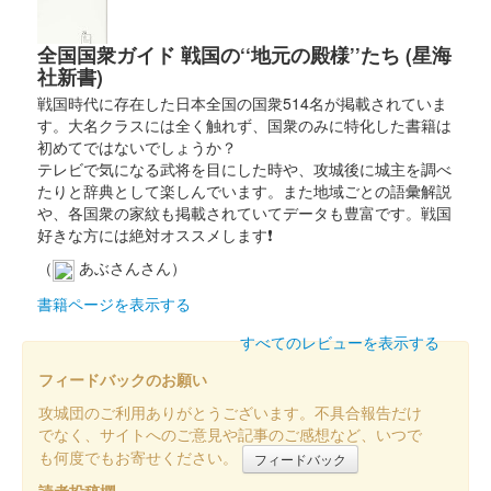
ョン「衣」
全国国衆ガイド 戦国の‘‘地元の殿様’’たち (星海
販売終了
社新書)
大阪・関西万博の開幕にあわせて販売された大阪・関西万博の公
戦国時代に存在した日本全国の国衆514名が掲載されていま
式キャラクター「ミャクミャク」と姫路市の公式キャラクター
す。大名クラスには全く触れず、国衆のみに特化した書籍は
「しろまるひめ」のコラボ御城印。御城印・フレーム・説明書き
初めてではないでしょうか？
（日本語、英語）のセットで、……
テレビで気になる武将を目にした時や、攻城後に城主を調べ
たりと辞典として楽しんでいます。また地域ごとの語彙解説
や、各国衆の家紋も掲載されていてデータも豊富です。戦国
姫路城 御城印
好きな方には絶対オススメします❗
大阪・関西万博と姫路城コラボレーシ
（
あぶさんさん）
ョン「食」
書籍ページを表示する
販売終了
すべてのレビューを表示する
大阪・関西万博の開幕にあわせて販売された大阪・関西万博の公
フィードバックのお願い
式キャラクター「ミャクミャク」と姫路市の公式キャラクター
「しろまるひめ」のコラボ御城印。御城印・フレーム・説明書き
攻城団のご利用ありがとうございます。不具合報告だけ
（日本語、英語）のセットで、……
でなく、サイトへのご意見や記事のご感想など、いつで
も何度でもお寄せください。
フィードバック
読者投稿欄