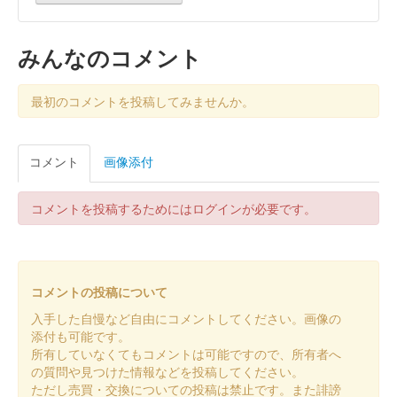
姫路城 御城印
令和八年新春 金
みんなのコメント
販売終了
最初のコメントを投稿してみませんか。
干支の馬と姫路城がデザインされている
コメント
画像添付
姫路城 御城印
令和八年新春 白
販売終了
コメントを投稿するためにはログインが必要です。
干支の馬と姫路城がデザインされている
姫路城 御城印
コメントの投稿について
播磨冬の陣
入手した自慢など自由にコメントしてください。画像の
販売終了
添付も可能です。
所有していなくてもコメントは可能ですので、所有者へ
の質問や見つけた情報などを投稿してください。
姫路城 御城印
ただし売買・交換についての投稿は禁止です。また誹謗