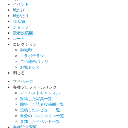
イベント
当初500セット限定だったが追加販売。
城たび
城がたり
読み物
姫路城 御城印
池田輝政兜・白
ショップ
読者投稿欄
当初500セット限定だったが追加販売。
ルーム
コレクション
御城印
姫路城 御城印
コラボチラシ
姫路城×JR西日本コラボ 特別御城印
ご当地缶バッジ
お城トレカ
配布終了
閉じる
JR西日本のまるっとひょうご夏の体験デジタルパスで姫路城に
マイページ
入城した方限定で、姫路城とJR西日本がコラボした特別御城印
各種プロフィールリンク
をプレゼント。
マイベストキャッスル
投稿した写真一覧
回答した読者投稿欄一覧
姫路城 御城印
令和六年夏の陣
投稿したレビュー一覧
自分のコレクション一覧
販売終了
参加したイベント一覧
各種設定変更