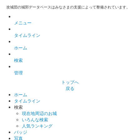
姫路城三の丸広場で行われた姫路城ライトアップイベント「 鏡
攻城団の城郭データベースはみなさまの支援によって整備されています。
花水月」のチケット購入者全員に配布された御城印。特別なツア
ー参加者や対象宿泊施設に宿泊した人がもらえるクリア御城印を
メニュー
合わせると特別な御城印が完……
タイムライン
姫路城 御城印
ホーム
戦国の城主たち版
検索
姫路城 御城印
管理
令和六年秋の陣
トップへ
販売終了
戻る
ホーム
タイムライン
姫路城 御城印
検索
しろまるひめ秋バージョン
現在地周辺のお城
いろんな検索
人気ランキング
白鷺城（姫路城） 御城印
バッジ
池田輝政兜・黒
写真