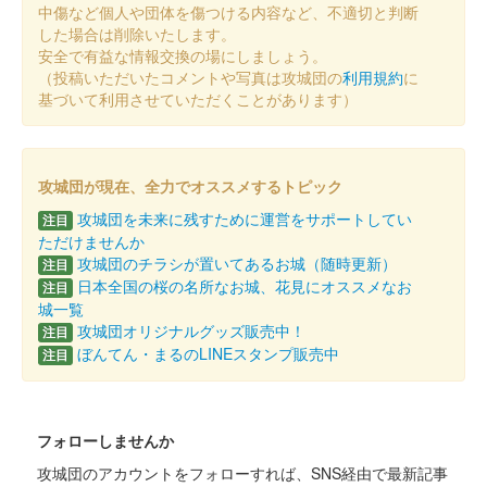
DANDELION版
中傷など個人や団体を傷つける内容など、不適切と判断
した場合は削除いたします。
販売終了
安全で有益な情報交換の場にしましょう。
「DANDELION」をイメージしたフォログラムデザインに蓄光イ
（投稿いただいたコメントや写真は攻城団の
利用規約
に
ンクを用いることにより、明るい場所と暗い場所で2種類のデザ
基づいて利用させていただくことがあります）
インとなっている。
姫路城 御城印
攻城団が現在、全力でオススメするトピック
令和七年秋の陣
攻城団を未来に残すために運営をサポートしてい
注目
販売終了
ただけませんか
攻城団のチラシが置いてあるお城（随時更新）
注目
日本全国の桜の名所なお城、花見にオススメなお
注目
姫路城 御城印
城一覧
令和七年夏の陣
攻城団オリジナルグッズ販売中！
注目
ぼんてん・まるのLINEスタンプ販売中
注目
販売終了
姫路城 御城印
オシロボット 姫路城 姫路お城まつり
フォローしませんか
攻城団のアカウントをフォローすれば、SNS経由で最新記事
限定箔押し版