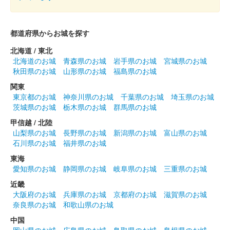
大阪・関西万博の開幕にあわせて販売された大阪・関西万博の公
式キャラクター「ミャクミャク」と姫路市の公式キャラクター
「しろまるひめ」のコラボ御城印。御城印・フレーム・説明書き
都道府県からお城を探す
（日本語、英語）のセットで、……
北海道 / 東北
北海道のお城
青森県のお城
岩手県のお城
宮城県のお城
姫路城 御城印
秋田県のお城
山形県のお城
福島県のお城
令和七年春限定版
関東
販売終了
東京都のお城
神奈川県のお城
千葉県のお城
埼玉県のお城
茨城県のお城
栃木県のお城
群馬県のお城
甲信越 / 北陸
姫路城 御城印
山梨県のお城
長野県のお城
新潟県のお城
富山県のお城
令和七年巳年 金色
石川県のお城
福井県のお城
販売終了
東海
干支である蛇と姫路城の絵が描かれたデザインが裏表とも金色の
愛知県のお城
静岡県のお城
岐阜県のお城
三重県のお城
紙に印刷されている。
近畿
大阪府のお城
兵庫県のお城
京都府のお城
滋賀県のお城
奈良県のお城
和歌山県のお城
姫路城 御城印
令和七年巳年 白色
中国