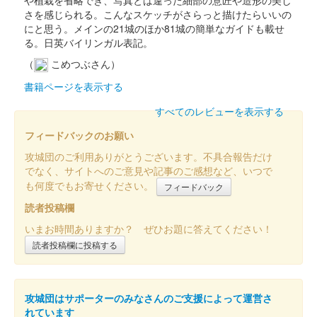
「しろまるひめ」のコラボ御城印。御城印・フレーム・説明書き
さを感じられる。こんなスケッチがさらっと描けたらいいの
（日本語、英語）のセットで、……
にと思う。メインの21城のほか81城の簡単なガイドも載せ
る。日英バイリンガル表記。
（
こめつぶさん）
姫路城 御城印
大阪・関西万博と姫路城コラボレーシ
書籍ページを表示する
ョン「食」
すべてのレビューを表示する
フィードバックのお願い
販売終了
大阪・関西万博の開幕にあわせて販売された大阪・関西万博の公
攻城団のご利用ありがとうございます。不具合報告だけ
式キャラクター「ミャクミャク」と姫路市の公式キャラクター
でなく、サイトへのご意見や記事のご感想など、いつで
「しろまるひめ」のコラボ御城印。御城印・フレーム・説明書き
も何度でもお寄せください。
フィードバック
（日本語、英語）のセットで、……
読者投稿欄
いまお時間ありますか？ ぜひお題に答えてください！
姫路城 御城印
読者投稿欄に投稿する
大阪・関西万博と姫路城コラボレーシ
ョン「住」
攻城団はサポーターのみなさんのご支援によって運営さ
販売終了
れています