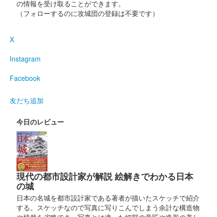
の情報を受け取ることができます。
（フォローするのに攻城団の登録は不要です）
販売終了
2025年5月17〜18日に開催された「第75回 姫路お城まつり」に
X
ブース出展していた城郭合体オシロボッツブースにて販売された
「城郭合体オシロボッツ」とのコラボ御城印。
Instagram
Facebook
姫路城 御城印
令和七年姫路お城まつり限定
友だち追加
販売終了
白鷺の画像がデザインされている。
今日のレビュー
姫路城 御城印
大阪・関西万博と姫路城コラボレーシ
ョン「衣」
現代の都市設計家が解説 絵解きでわかる日本
の城
販売終了
日本の名城を都市設計家である著者が描いたスケッチで紹介
大阪・関西万博の開幕にあわせて販売された大阪・関西万博の公
する。スケッチなので写真に写りこんでしまう余計な構造物
式キャラクター「ミャクミャク」と姫路市の公式キャラクター
や植栽を省略でき、写真とは違った細部の意匠や造形の美し