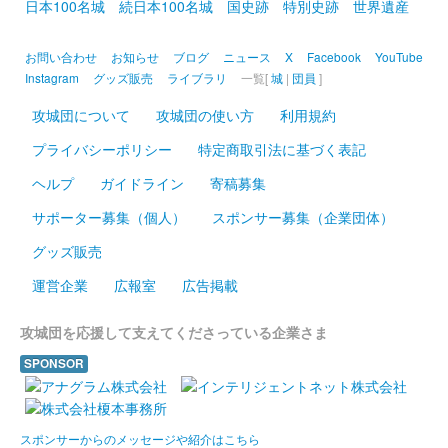
日本100名城
続日本100名城
国史跡
特別史跡
世界遺産
姫路城 御城印
オシロボット 姫路城 デフォルメ版
お問い合わせ
お知らせ
ブログ
ニュース
X
Facebook
YouTube
Instagram
グッズ販売
ライブラリ
一覧[
城
|
団員
]
販売終了
2024年12月21、22日に開催されたお城EXPO 2024の城郭合体オ
攻城団について
攻城団の使い方
利用規約
シロボッツブースにて販売された御城印。
プライバシーポリシー
特定商取引法に基づく表記
ヘルプ
ガイドライン
寄稿募集
姫路城 御城印
令和六、七年冬限定版
サポーター募集（個人）
スポンサー募集（企業団体）
販売終了
グッズ販売
運営企業
広報室
広告掲載
姫路城 御城印
羽柴秀吉版
攻城団を応援して支えてくださっている企業さま
SPONSOR
姫路城 御城印
鏡花水月版
スポンサーからのメッセージや紹介はこちら
配布終了