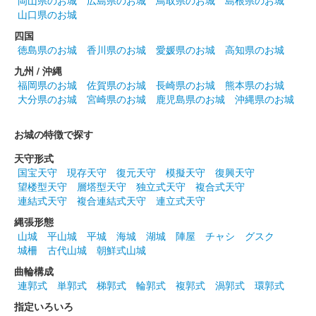
岡山県のお城
広島県のお城
鳥取県のお城
島根県のお城
販売終了
山口県のお城
干支である蛇と姫路城の絵が描かれたデザインが和紙に印刷され
四国
ている。
徳島県のお城
香川県のお城
愛媛県のお城
高知県のお城
九州 / 沖縄
福岡県のお城
佐賀県のお城
長崎県のお城
熊本県のお城
姫路城 御城印
大分県のお城
宮崎県のお城
鹿児島県のお城
沖縄県のお城
販売終了
お城の特徴で探す
2024年12月21、22日に開催されたお城EXPO2024の姫路市のブ
ースにて販売された御城印。
天守形式
国宝天守
現存天守
復元天守
模擬天守
復興天守
望楼型天守
層塔型天守
独立式天守
複合式天守
姫路城 御城印
連結式天守
複合連結式天守
連立式天守
世界遺産登録三十周年記念 杉原紙版
縄張形態
販売終了
山城
平山城
平城
海城
湖城
陣屋
チャシ
グスク
城柵
古代山城
朝鮮式山城
2024年12月21、22日に開催されたお城EXPO2024の
「Prijewe∞（プリ･ジュエ）」ブースにて販売された御城印。お
曲輪構成
城EXPO in 姫路版のものから左下の角印が「世界遺産」と変更さ
連郭式
単郭式
梯郭式
輪郭式
複郭式
渦郭式
環郭式
れてい……
指定いろいろ