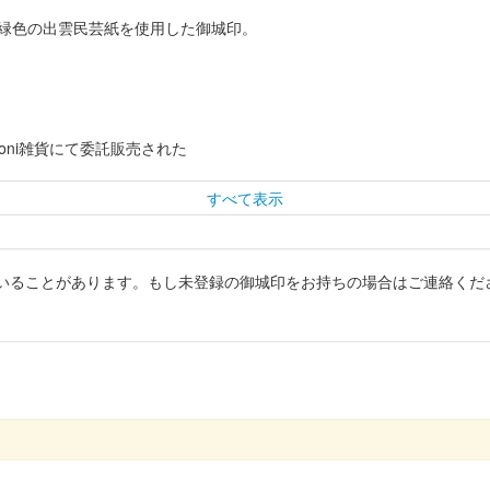
緑色の出雲民芸紙を使用した御城印。
aroni雑貨にて委託販売された
すべて表示
いることがあります。もし未登録の御城印をお持ちの場合はご連絡くだ
目に出された、鳥取県産ヒノキ「大山かおるヒノキ」を使用した松江城