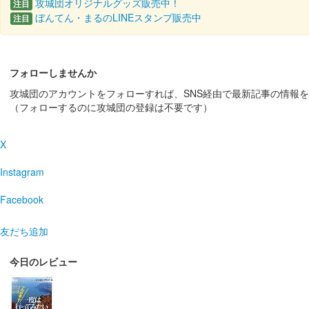
攻城団オリジナルグッズ販売中！
注目
ぼんてん・まるのLINEスタンプ販売中
2024年10月12、13日に開催された「出張！お城EXPO
注目
松江城 御城印
国宝指定9周年限定版
フォローしませんか
攻城団のアカウントをフォローすれば、SNS経由で最新記事の情報
販売終了
（フォローするのに攻城団の登録は不要です）
松江城の天守が国宝指定から今年で9周年を記念して作成
X
千鳥城（松江城） 御城印
WEST EX
Instagram
配布終了
Facebook
6月15日「WEST EXPRESS 銀河」の山陰コー
友だち追加
松江城 御城印
今日のレビュー
武者の日限定版
販売終了