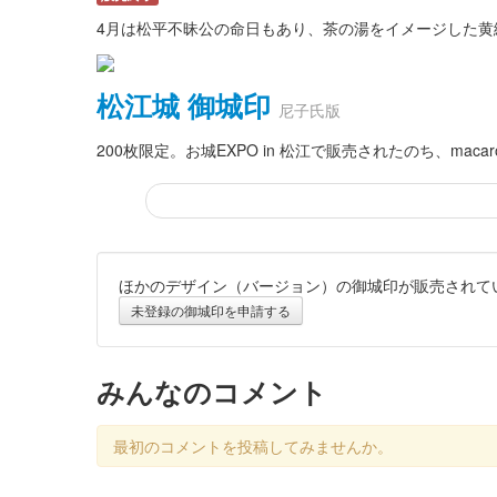
4月は松平不昧公の命日もあり、茶の湯をイメージした黄
松江城 御城印
尼子氏版
200枚限定。お城EXPO in 松江で販売されたのち、mac
ほかのデザイン（バージョン）の御城印が販売されて
松江城 御城印
国宝指定10周年記念版
未登録の御城印を申請する
販売終了
松江城の天守が国宝に指定されて今年で10周年記念の節
みんなのコメント
し。
最初のコメントを投稿してみませんか。
松江城 御城印