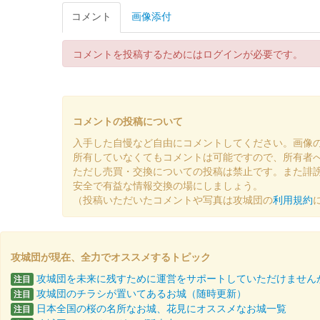
コメント
画像添付
配布終了
お城EXPO 2024でのイベントステージ、書家こーた
コメントを投稿するためにはログインが必要です。
松江城 御城印
お城EXPO 2024限定版 赤版
販売終了
コメントの投稿について
2024年12月21、22日に開催されたお城EXPO20
入手した自慢など自由にコメントしてください。画像
所有していなくてもコメントは可能ですので、所有者
ただし売買・交換についての投稿は禁止です。また誹
松江城 御城印板
安全で有益な情報交換の場にしましょう。
現地販売版
（投稿いただいたコメントや写真は攻城団の
利用規約
販売終了
鳥取県産ヒノキ「大山かおるヒノキ」を使用した松江城
攻城団が現在、全力でオススメするトピック
攻城団を未来に残すために運営をサポートしていただけません
注目
松江城 御城印
出張！お城EXPO in 坂井・丸岡
攻城団のチラシが置いてあるお城（随時更新）
注目
日本全国の桜の名所なお城、花見にオススメなお城一覧
注目
販売終了