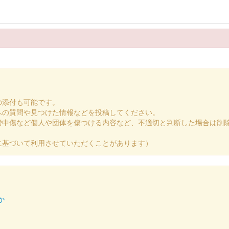
による「お城EXPOパフォーマンス」、ステージパフォーマンス終了後に配
24の国宝松江城「松江は武者のまち！」ブースにて販売された御城印。3色あ
の添付も可能です。
への質問や見つけた情報などを投稿してください。
謗中傷など個人や団体を傷つける内容など、不適切と判断した場合は削
に基づいて利用させていただくことがあります）
の御城印板。米子まちなか観光案内所でのみ販売。
か
城 2024限定版