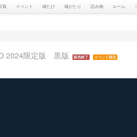
写真
イベント
城たび
城がたり
読み物
ルーム
O 2024限定版 黒版
販売終了
イベント限定