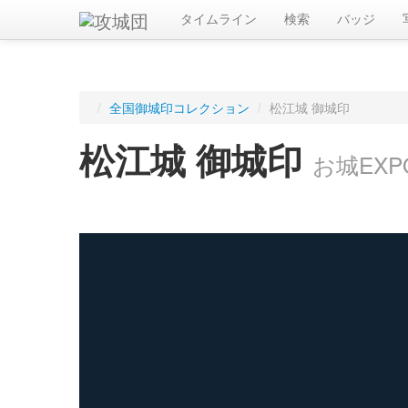
タイムライン
検索
バッジ
/
全国御城印コレクション
/
松江城 御城印
松江城 御城印
お城EXP
ログインすると入手した御城印を記録できます