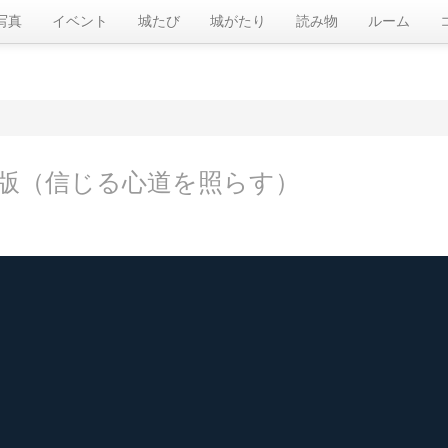
写真
イベント
城たび
城がたり
読み物
ルーム
版（信じる心道を照らす）