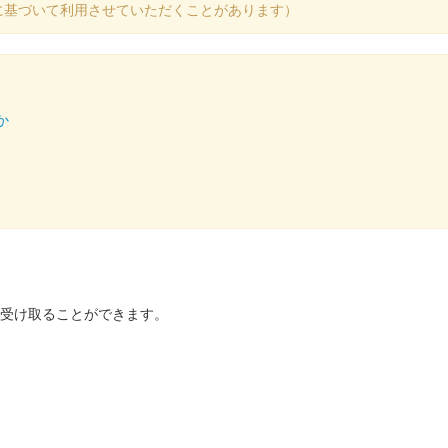
に基づいて利用させていただくことがあります）
24の国宝松江城「松江は武者のまち！」ブースにて販売された御城印。3色あ
か
の御城印板。米子まちなか観光案内所でのみ販売。
城 2024限定版
を受け取ることができます。
 in 坂井・丸岡城 2024」の松江城ブースにて販売された御城印。