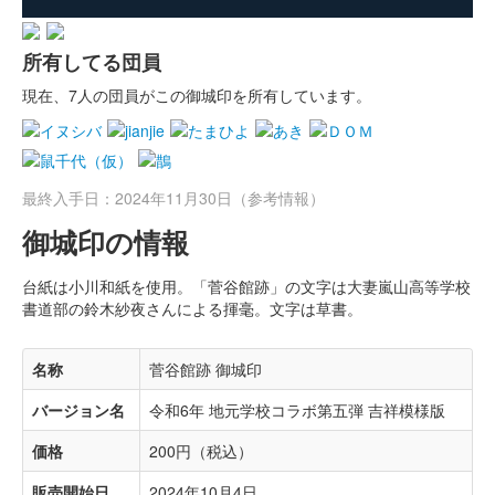
所有してる団員
現在、7人の団員がこの御城印を所有しています。
最終入手日：2024年11月30日（参考情報）
御城印の情報
台紙は小川和紙を使用。「菅谷館跡」の文字は大妻嵐山高等学校
書道部の鈴木紗夜さんによる揮毫。文字は草書。
名称
菅谷館跡 御城印
バージョン名
令和6年 地元学校コラボ第五弾 吉祥模様版
価格
200円（税込）
販売開始日
2024年10月4日