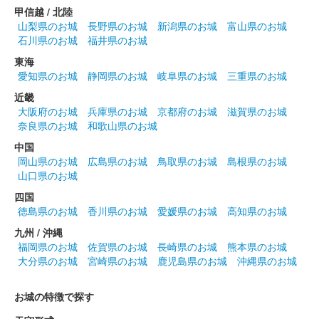
甲信越 / 北陸
道部による揮毫。
山梨県のお城
長野県のお城
新潟県のお城
富山県のお城
石川県のお城
福井県のお城
菅谷館跡 御城印
東海
大妻嵐山中学校・高等学校コラボ
愛知県のお城
静岡県のお城
岐阜県のお城
三重県のお城
御城印 令和7年度版 畠山重忠 第2弾
近畿
大阪府のお城
兵庫県のお城
京都府のお城
滋賀県のお城
販売終了
奈良県のお城
和歌山県のお城
台紙は小川和紙を使用。「菅谷館跡」の文字は大妻嵐山高等学校
中国
書道部による揮毫。
岡山県のお城
広島県のお城
鳥取県のお城
島根県のお城
山口県のお城
四国
菅谷館跡 御城印
大妻嵐山中学校・高等学校コラボ
徳島県のお城
香川県のお城
愛媛県のお城
高知県のお城
九州 / 沖縄
御城印 令和7年度版 吉祥模様 第2弾
福岡県のお城
佐賀県のお城
長崎県のお城
熊本県のお城
大分県のお城
宮崎県のお城
鹿児島県のお城
沖縄県のお城
販売終了
台紙は小川和紙を使用。「菅谷館跡」の文字は大妻嵐山高等学校
お城の特徴で探す
書道部による揮毫。