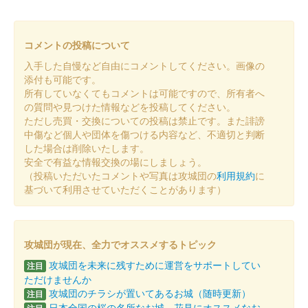
書道部による揮毫。
コメントの投稿について
菅谷館跡 御城印
大妻嵐山中学校・高等学校コラボ
入手した自慢など自由にコメントしてください。画像の
添付も可能です。
御城印 令和7年度版 吉祥模様 第4弾
所有していなくてもコメントは可能ですので、所有者へ
の質問や見つけた情報などを投稿してください。
販売終了
ただし売買・交換についての投稿は禁止です。また誹謗
台紙は小川和紙を使用。「菅谷館跡」の文字は大妻嵐山高等学校
中傷など個人や団体を傷つける内容など、不適切と判断
書道部による揮毫。
した場合は削除いたします。
安全で有益な情報交換の場にしましょう。
（投稿いただいたコメントや写真は攻城団の
利用規約
に
菅谷館跡 御城印
基づいて利用させていただくことがあります）
雪版 12月限定
販売終了
冬の情景を映す「雪」をデザインしてある。清々しい冬のイメー
攻城団が現在、全力でオススメするトピック
ジで作成された。
攻城団を未来に残すために運営をサポートしてい
注目
ただけませんか
攻城団のチラシが置いてあるお城（随時更新）
注目
菅谷館跡 御城印
大妻嵐山中学校・高等学校コラボ
日本全国の桜の名所なお城、花見にオススメなお