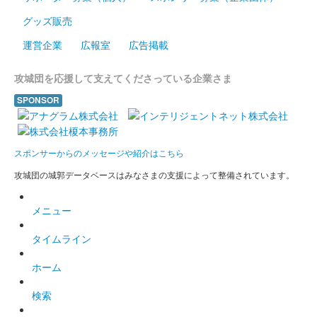
グッズ販売
菅谷館跡 御城印
運営企業
広報室
広告掲載
大妻嵐山中学校・高等学校コラボ
攻城団を応援して支えてくださっている企業さま
御城印 令和7年度版 畠山重忠
SPONSOR
台紙は小川和紙を使用。「菅谷館跡」の文字は大妻嵐山高等学校
書道部による揮毫。
スポンサーからのメッセージや紹介はこちら
菅谷館跡 御城印
大妻嵐山中学校・高等学校コラボ
攻城団の城郭データベースはみなさまの支援によって整備されています。
御城印 令和7年度版 吉祥模様
メニュー
台紙は小川和紙を使用。「菅谷館跡」の文字は大妻嵐山高等学校
タイムライン
書道部による揮毫。
ホーム
菅谷館跡 御城印
白文字版 6月限定
検索