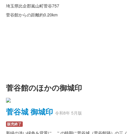
埼玉県比企郡嵐山町菅谷757
菅谷館からの距離
約0.20km
菅谷館のほかの御城印
菅谷城 御城印
令和8年 5月版
販売終了
新緑の淡い緑色を背景に、この時期に菅谷城（菅谷館跡）の三ノ