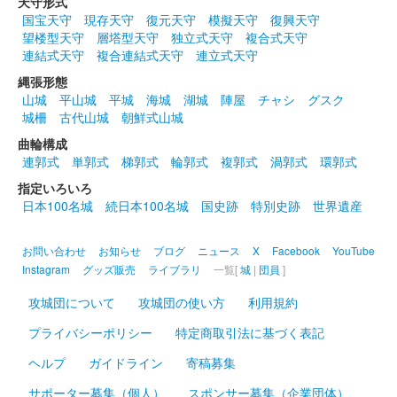
天守形式
国宝天守
現存天守
復元天守
模擬天守
復興天守
菅谷館跡 御城印
望楼型天守
層塔型天守
独立式天守
複合式天守
花火版 8月限定
連結式天守
複合連結式天守
連立式天守
販売終了
縄張形態
山城
平山城
平城
海城
湖城
陣屋
チャシ
グスク
小川和紙を使用している。
城柵
古代山城
朝鮮式山城
曲輪構成
菅谷城 御城印
連郭式
単郭式
梯郭式
輪郭式
複郭式
渦郭式
環郭式
ヤマユリ版 7月限定
指定いろいろ
販売終了
日本100名城
続日本100名城
国史跡
特別史跡
世界遺産
小川和紙を使用している。ヤマユリの写真を右下のワンポイント
にあしらってある。
お問い合わせ
お知らせ
ブログ
ニュース
X
Facebook
YouTube
Instagram
グッズ販売
ライブラリ
一覧[
城
|
団員
]
菅谷館跡 御城印
攻城団について
攻城団の使い方
利用規約
大妻嵐山中学校・高等学校コラボ
プライバシーポリシー
特定商取引法に基づく表記
御城印 令和7年度版
ヘルプ
ガイドライン
寄稿募集
台紙は細川紙を使用。「菅谷館跡」の文字は大妻嵐山高等学校書
サポーター募集（個人）
スポンサー募集（企業団体）
道部による揮毫。