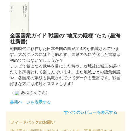
販売終了
台紙は小川和紙を使用。「菅谷館跡」の文字は大妻嵐山高等学校
書道部による揮毫。
全国国衆ガイド 戦国の‘‘地元の殿様’’たち (星海
社新書)
菅谷城 御城印
紅葉版 11月限定
戦国時代に存在した日本全国の国衆514名が掲載されていま
す。大名クラスには全く触れず、国衆のみに特化した書籍は
販売終了
初めてではないでしょうか？
歴史ある館跡が、色とりどりの紅葉に包まれる様子を御城印に表
テレビで気になる武将を目にした時や、攻城後に城主を調べ
現している。赤色の葉だけでなく、青や緑、紫、茶色といった多
たりと辞典として楽しんでいます。また地域ごとの語彙解説
彩な色合いを取り入れたデザインになっている。
や、各国衆の家紋も掲載されていてデータも豊富です。戦国
好きな方には絶対オススメします❗
（
あぶさんさん）
菅谷館跡 御城印
月見版 10月限定
書籍ページを表示する
販売終了
すべてのレビューを表示する
今年は10月6日が中秋の名月ということで、10月版のデザインは
フィードバックのお願い
月見になっている。
攻城団のご利用ありがとうございます。不具合報告だけ