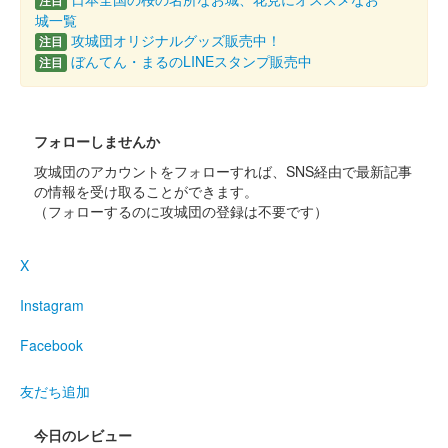
注目
城一覧
御城印 令和7年度版 第3弾
攻城団オリジナルグッズ販売中！
注目
ぼんてん・まるのLINEスタンプ販売中
注目
販売終了
台紙は細川紙を使用。「菅谷館跡」の文字は大妻嵐山高等学校書
道部による揮毫。
フォローしませんか
攻城団のアカウントをフォローすれば、SNS経由で最新記事
菅谷館跡 御城印
の情報を受け取ることができます。
大妻嵐山中学校・高等学校コラボ
（フォローするのに攻城団の登録は不要です）
御城印 令和7年度版 畠山重忠 第3弾
X
販売終了
台紙は小川和紙を使用。「菅谷館跡」の文字は大妻嵐山高等学校
Instagram
書道部による揮毫。
Facebook
菅谷館跡 御城印
友だち追加
大妻嵐山中学校・高等学校コラボ
今日のレビュー
御城印 令和7年度版 吉祥模様 第3弾