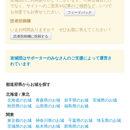
でなく、サイトへのご意見や記事のご感想など、いつで
菅谷城 御城印
も何度でもお寄せください。
フィードバック
クイズ限定版
読者投稿欄
小川和紙を使用している。デザインは期間限定御城印の令和7年5
いまお時間ありますか？ ぜひお題に答えてください！
月版を白黒にしたものとなっている。
読者投稿欄に投稿する
菅谷城 御城印
海版 9月限定
攻城団はサポーターのみなさんのご支援によって運営さ
販売終了
れています
9月は暦の上では秋だが、暑い日が続いているため、涼やかな雰
囲気を感じられるように「海」をデザインしてある。
都道府県からお城を探す
北海道 / 東北
菅谷館跡 御城印
大妻嵐山中学校・高等学校コラボ
北海道のお城
青森県のお城
岩手県のお城
宮城県のお城
秋田県のお城
山形県のお城
福島県のお城
御城印 令和7年度版 第2弾
関東
東京都のお城
神奈川県のお城
千葉県のお城
埼玉県のお城
販売終了
茨城県のお城
栃木県のお城
群馬県のお城
台紙は細川紙を使用。「菅谷館跡」の文字は大妻嵐山高等学校書