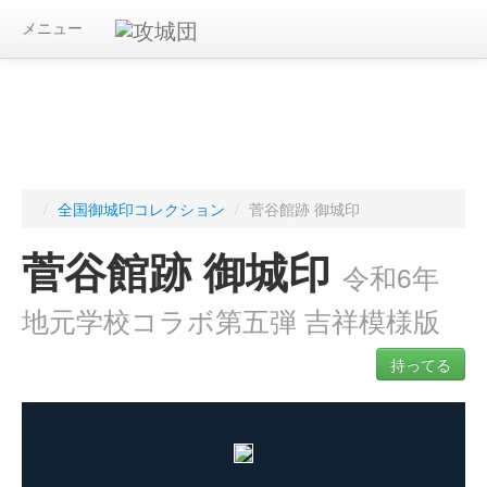
メニュー
/
全国御城印コレクション
/
菅谷館跡 御城印
菅谷館跡 御城印
令和6年
地元学校コラボ第五弾 吉祥模様版
持ってる
ログインすると入手した御城印を記録できます