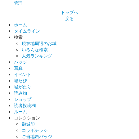
販売終了
管理
小川和紙を使用している。
トップへ
戻る
ホーム
菅谷城 御城印
タイムライン
白文字版 5月限定
検索
現在地周辺のお城
販売終了
いろんな検索
小川和紙を使用している。
人気ランキング
バッジ
写真
菅谷館跡 御城印
イベント
白文字版 4月限定
城たび
城がたり
販売終了
読み物
小川和紙を使用している。
ショップ
読者投稿欄
ルーム
菅谷館跡 御城印
コレクション
令和6年 地元学校コラボ第八弾 イ
御城印
コラボチラシ
ラスト版
ご当地缶バッジ