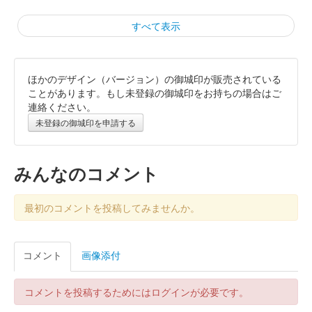
すべて表示
ほかのデザイン（バージョン）の御城印が販売されている
菅谷館跡 御城印
大妻嵐山中学校・高等学校コラボ
ことがあります。もし未登録の御城印をお持ちの場合はご
連絡ください。
御城印 令和7年度版 第4弾
未登録の御城印を申請する
販売終了
台紙は細川紙を使用。「菅谷館跡」の文字は大妻嵐山高等学校書
みんなのコメント
道部による揮毫。
最初のコメントを投稿してみませんか。
菅谷館跡 御城印
大妻嵐山中学校・高等学校コラボ
コメント
画像添付
御城印 令和7年度版 畠山重忠 第4弾
販売終了
コメントを投稿するためにはログインが必要です。
台紙は小川和紙を使用。「菅谷館跡」の文字は大妻嵐山高等学校