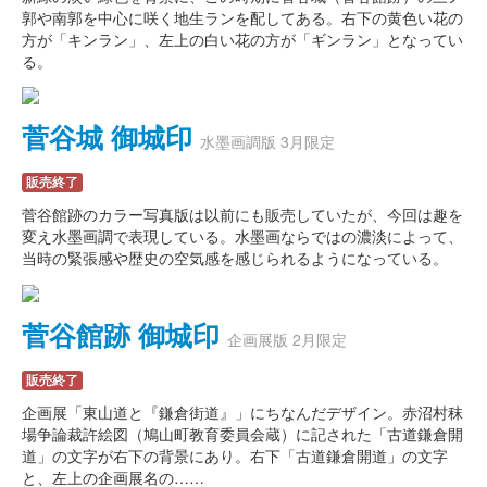
郭や南郭を中心に咲く地生ランを配してある。右下の黄色い花の
方が「キンラン」、左上の白い花の方が「ギンラン」となってい
る。
菅谷城 御城印
水墨画調版 3月限定
販売終了
菅谷館跡のカラー写真版は以前にも販売していたが、今回は趣を
変え水墨画調で表現している。水墨画ならではの濃淡によって、
当時の緊張感や歴史の空気感を感じられるようになっている。
菅谷館跡 御城印
企画展版 2月限定
販売終了
企画展「東山道と『鎌倉街道』」にちなんだデザイン。赤沼村秣
場争論裁許絵図（鳩山町教育委員会蔵）に記された「古道鎌倉開
道」の文字が右下の背景にあり。右下「古道鎌倉開道」の文字
と、左上の企画展名の……