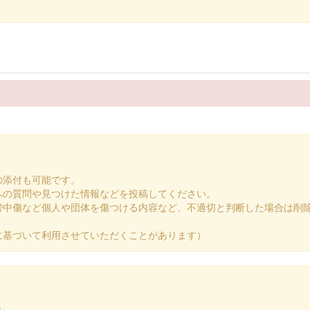
ラボ御城印 令和7年度版 畠山重忠 第4弾
高等学校書道部による揮毫。
ラボ御城印 令和7年度版 吉祥模様 第4弾
高等学校書道部による揮毫。
の添付も可能です。
への質問や見つけた情報などを投稿してください。
謗中傷など個人や団体を傷つける内容など、不適切と判断した場合は削
に基づいて利用させていただくことがあります）
のイメージで作成された。