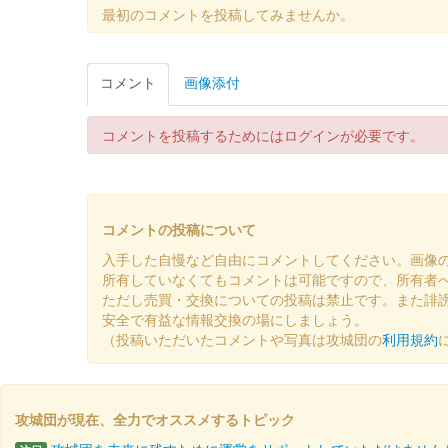
菅谷館跡 御城印
最初のコメントを投稿してみませんか。
大妻嵐山中学校・高等学校コ
販売終了
コメント
画像添付
台紙は小川和紙を使用。「菅谷館跡」の文字は大妻嵐山
コメントを投稿するためにはログインが必要です。
菅谷館跡 御城印
大妻嵐山中学校・高等学校コ
販売終了
コメントの投稿について
台紙は小川和紙を使用。「菅谷館跡」の文字は大妻嵐山
入手した自慢など自由にコメントしてください。画像
所有していなくてもコメントは可能ですので、所有者
菅谷館跡 御城印
ただし売買・交換についての投稿は禁止です。また誹
雪版 12月限定
安全で有益な情報交換の場にしましょう。
（投稿いただいたコメントや写真は攻城団の
利用規約
販売終了
冬の情景を映す「雪」をデザインしてある。清々しい冬
攻城団が現在、全力でオススメするトピック
菅谷館跡 御城印