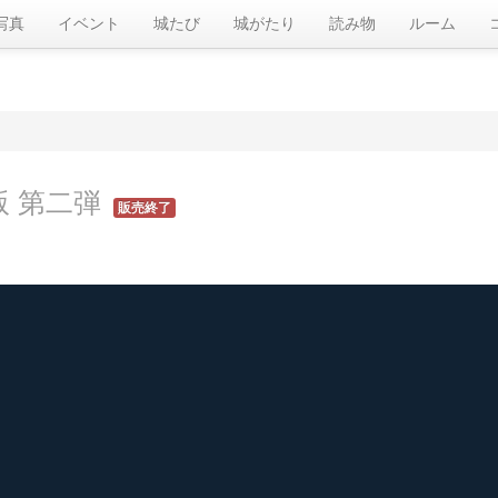
写真
イベント
城たび
城がたり
読み物
ルーム
版 第二弾
販売終了