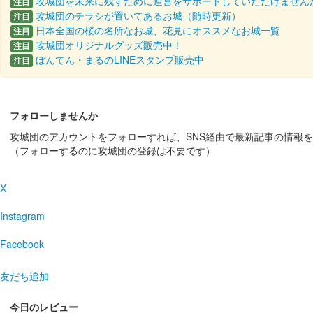
大妻嵐山中学校・高等学校コ
攻城団を未来に残すために運営をサポートしていただけません
注目
攻城団のチラシが置いてあるお城（随時更新）
注目
販売終了
日本全国の桜の名所なお城、花見にオススメなお城一覧
注目
攻城団オリジナルグッズ販売中！
注目
台紙は細川紙を使用。「菅谷館跡」の文字は大妻嵐山高
ぼんてん・まるのLINEスタンプ販売中
注目
菅谷館跡 御城印
大妻嵐山中学校・高等学校コ
フォローしませんか
販売終了
攻城団のアカウントをフォローすれば、SNS経由で最新記事の情報
台紙は小川和紙を使用。「菅谷館跡」の文字は大妻嵐山
（フォローするのに攻城団の登録は不要です）
X
菅谷館跡 御城印
大妻嵐山中学校・高等学校コ
Instagram
販売終了
Facebook
台紙は小川和紙を使用。「菅谷館跡」の文字は大妻嵐山
友だち追加
菅谷城 御城印
紅葉版 11月限定
今日のレビュー