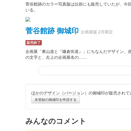
菅谷館跡のカラー写真版は以前にも販売していたが、今
いる。
菅谷館跡 御城印
企画展版 2月限定
販売終了
企画展「東山道と『鎌倉街道』」にちなんだデザイン。
の文字と、左上の企画展名の……
ほかのデザイン（バージョン）の御城印が販売されて
菅谷館跡 御城印
大妻嵐山中学校・高等学校コ
未登録の御城印を申請する
販売終了
台紙は細川紙を使用。「菅谷館跡」の文字は大妻嵐山高
みんなのコメント