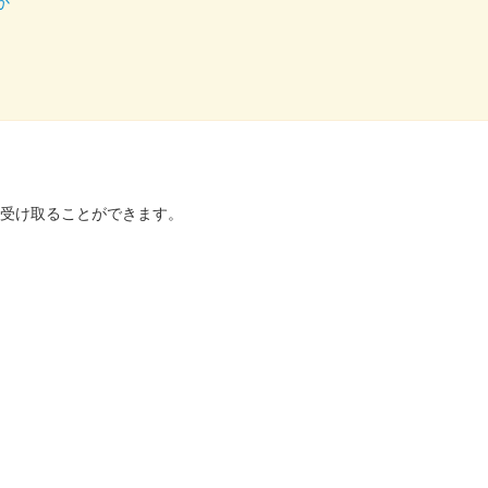
ラボ御城印 令和7年度版 第3弾
か
等学校書道部による揮毫。
ラボ御城印 令和7年度版 畠山重忠 第3弾
を受け取ることができます。
高等学校書道部による揮毫。
ラボ御城印 令和7年度版 吉祥模様 第3弾
高等学校書道部による揮毫。