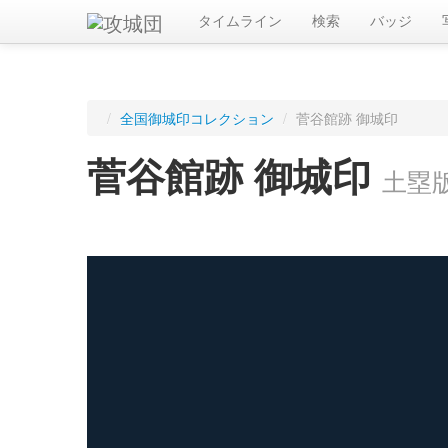
タイムライン
検索
バッジ
/
全国御城印コレクション
/
菅谷館跡 御城印
菅谷館跡 御城印
土塁
ログインすると入手した御城印を記録できます