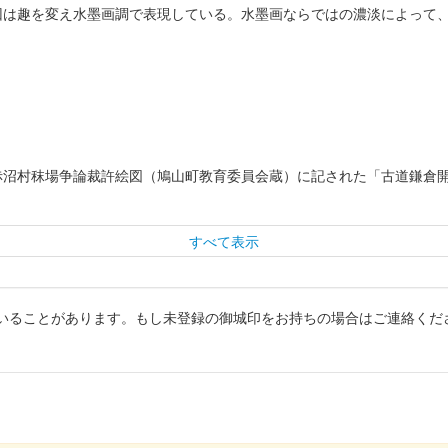
回は趣を変え水墨画調で表現している。水墨画ならではの濃淡によって
赤沼村秣場争論裁許絵図（鳩山町教育委員会蔵）に記された「古道鎌倉
すべて表示
いることがあります。もし未登録の御城印をお持ちの場合はご連絡くだ
ラボ御城印 令和7年度版 第4弾
等学校書道部による揮毫。