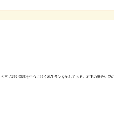
）の三ノ郭や南郭を中心に咲く地生ランを配してある。右下の黄色い花