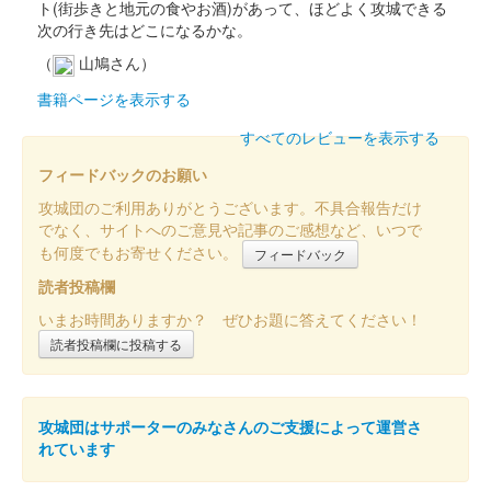
ト(街歩きと地元の食やお酒)があって、ほどよく攻城できる
次の行き先はどこになるかな。
販売終了
（
山鳩さん）
2023年12月16、17日に開催されたお城EXPO2023の熊本城のブ
ースにて販売された御城印。
書籍ページを表示する
すべてのレビューを表示する
熊本城 御城印
フィードバックのお願い
オシロボット 熊本城
攻城団のご利用ありがとうございます。不具合報告だけ
2023年12月16，17日に開催されたお城EXPO2023の
でなく、サイトへのご意見や記事のご感想など、いつで
「MIXI_ANIME『城郭合体オシロボッツ』」のブースにて販売さ
も何度でもお寄せください。
フィードバック
れた「城郭合体オシロボッツ」とのコラボ御城印。2025年10月
14日……
読者投稿欄
いまお時間ありますか？ ぜひお題に答えてください！
読者投稿欄に投稿する
熊本城 御城印
第23回日本城郭検定 熊本会場受験者限
定配布
攻城団はサポーターのみなさんのご支援によって運営さ
2023年11月19日に開催される第23回日本城郭検定において、熊
れています
本会場で受験をするともらえる限定御城印。