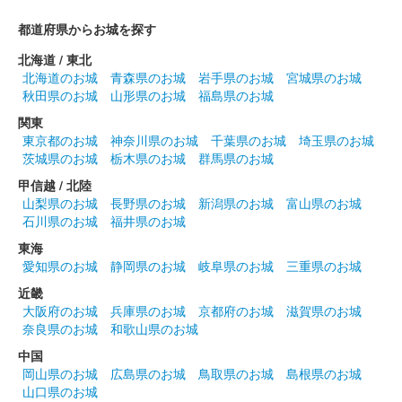
都道府県からお城を探す
熊本城 御城印
2023秋限定 銀杏
北海道 / 東北
北海道のお城
青森県のお城
岩手県のお城
宮城県のお城
販売終了
秋田県のお城
山形県のお城
福島県のお城
「秋のくまもとお城まつり 城あかり」開催にあわせて販売。
関東
1000枚限定。
東京都のお城
神奈川県のお城
千葉県のお城
埼玉県のお城
茨城県のお城
栃木県のお城
群馬県のお城
熊本城 御城印
甲信越 / 北陸
2023秋限定 紅葉
山梨県のお城
長野県のお城
新潟県のお城
富山県のお城
石川県のお城
福井県のお城
販売終了
東海
「秋のくまもとお城まつり 城あかり」開催にあわせて販売。
愛知県のお城
静岡県のお城
岐阜県のお城
三重県のお城
1000枚限定。
近畿
大阪府のお城
兵庫県のお城
京都府のお城
滋賀県のお城
熊本城 御城印
奈良県のお城
和歌山県のお城
令和5年 春限定 桜
中国
販売終了
岡山県のお城
広島県のお城
鳥取県のお城
島根県のお城
山口県のお城
数量限定で販売された春の御城印。桜の印が追加されている。加