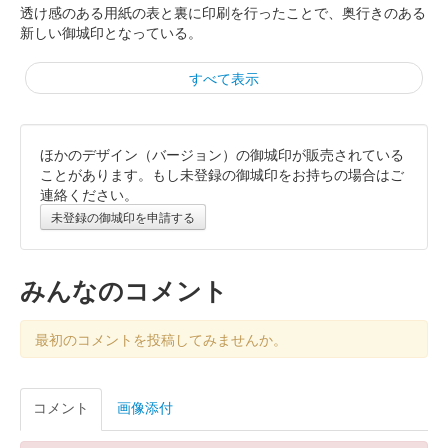
透け感のある用紙の表と裏に印刷を行ったことで、奥行きのある
新しい御城印となっている。
すべて表示
ほかのデザイン（バージョン）の御城印が販売されている
熊本城 御城印
正月限定版 新春御城印2025
ことがあります。もし未登録の御城印をお持ちの場合はご
連絡ください。
販売終了
未登録の御城印を申請する
熊本城 御城印
お城EXPO 2024限定版
みんなのコメント
販売終了
最初のコメントを投稿してみませんか。
2024年12月21、22日に開催されたお城EXPO2024の熊本城のブ
ースにて販売された御城印。1000枚限定
コメント
画像添付
熊本城 御城印
2024年秋限定デザイン 熊本城と銀杏