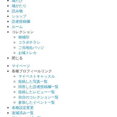
城たび
城がたり
熊本城 御城印
読み物
天守閣復活記念版
ショップ
読者投稿欄
販売終了
ルーム
天守内部公開を記念して販売された特別版。限定版のため家紋の
コレクション
色は紫色で背景に熊本城の絵柄が入っている。限定3000枚。
御城印
コラボチラシ
ご当地缶バッジ
熊本城 御城印
お城トレカ
令和3年 春限定 桜
閉じる
販売終了
マイページ
各種プロフィールリンク
数量限定で販売された春の御城印。桜の印が追加されている。加
マイベストキャッスル
藤清正公の座右の銘「履道応乾」も押印されている。
投稿した写真一覧
回答した読者投稿欄一覧
投稿したレビュー一覧
熊本城 御城印
正月限定 牛（干支）
自分のコレクション一覧
参加したイベント一覧
販売終了
各種設定変更
攻城済み一覧
元旦～3日頃までに販売された特別版で、左上に丑の印がある。