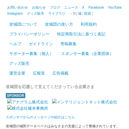
販売終了
お問い合わせ
お知らせ
ブログ
ニュース
X
Facebook
YouTube
Instagram
グッズ販売
ライブラリ
一覧[
城
|
団員
]
令和4年3月19･20日に熊本城二の丸広場、桜の馬場城彩苑にて開
催された「戦国パーク2022 祝 熊本城天守閣復活 」で販売された
攻城団について
攻城団の使い方
利用規約
コラボ御城印。限定300枚。
プライバシーポリシー
特定商取引法に基づく表記
ヘルプ
ガイドライン
寄稿募集
熊本城 御城印
令和4年 春限定 桜
サポーター募集（個人）
スポンサー募集（企業団体）
販売終了
グッズ販売
数量限定で販売された春の御城印。桜の印が追加されている。加
藤清正公の座右の銘「履道応乾」も押印されている。
運営企業
広報室
広告掲載
攻城団を応援して支えてくださっている企業さま
熊本城 御城印
正月限定 寅
SPONSOR
販売終了
数量限定で元旦から販売された御城印。干支である寅と梅の印が
スポンサーからのメッセージや紹介はこちら
追加されている。加藤清正公の座右の銘「履道応乾」も押印され
ている。
攻城団の城郭データベースはみなさまの支援によって整備されています。