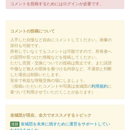
コメントを投稿するためにはログインが必要です。
販売終了
熊本城 御城印
2024年秋限定デザイン 雲上の熊本城
コメントの投稿について
入手した自慢など自由にコメントしてください。画像の
販売終了
添付も可能です。
今年の「秋のくまもとお城まつり 城あかり」の大きな見どころ
所有していなくてもコメントは可能ですので、所有者へ
のひとつでもある、日本最大級の人工雲海を出現させ、荘厳で美
の質問や見つけた情報などを投稿してください。
しい熊本城を演出する「雲上の熊本城」をデザインした御城印。
ただし売買・交換についての投稿は禁止です。また誹謗
中傷など個人や団体を傷つける内容など、不適切と判断
した場合は削除いたします。
熊本城 御城印
安全で有益な情報交換の場にしましょう。
熊本城×オシロボッツ コラボ限定版 第
（投稿いただいたコメントや写真は攻城団の
利用規約
に
基づいて利用させていただくことがあります）
二弾
販売終了
第47回火の国まつりにてオシロボッツ×熊本城がコラボした御城
攻城団が現在、全力でオススメするトピック
印が販売された。
攻城団を未来に残すために運営をサポートしてい
注目
ただけませんか