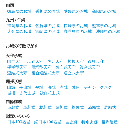
藤清正公の座右の銘「履道応乾」も押印されている。
四国
徳島県のお城
香川県のお城
愛媛県のお城
高知県のお城
九州 / 沖縄
熊本城 御城印
福岡県のお城
佐賀県のお城
長崎県のお城
熊本県のお城
正月限定 卯
大分県のお城
宮崎県のお城
鹿児島県のお城
沖縄県のお城
販売終了
数量限定で元旦から販売された御城印。干支である卯と梅の印が
お城の特徴で探す
追加されている。加藤清正公の座右の銘「履道応乾」も押印され
天守形式
ている。
国宝天守
現存天守
復元天守
模擬天守
復興天守
望楼型天守
層塔型天守
独立式天守
複合式天守
連結式天守
複合連結式天守
連立式天守
熊本城 御城印
令和4年 秋限定
縄張形態
山城
平山城
平城
海城
湖城
陣屋
チャシ
グスク
販売終了
城柵
古代山城
朝鮮式山城
秋のくまもとお城まつり 城あかり開催に伴い発売された限定御
曲輪構成
城印。限定2000枚。
連郭式
単郭式
梯郭式
輪郭式
複郭式
渦郭式
環郭式
指定いろいろ
熊本城 御城印
日本100名城
続日本100名城
国史跡
特別史跡
世界遺産
戦国パーク2022コラボ版