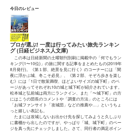
販売終了
今日のレビュー
2000枚限定。
熊本城 御城印
熊本城×オシロボッツ コラボ限定版
販売終了
プロが選ぶ! 一度は行ってみたい旅先ランキン
グ (日経ビジネス人文庫)
熊本城で会おう・武士の魂-2024にてオシロボッツ×熊本城がコ
ラボした御城印が販売された。加藤清正と2枚並べると熊本城天
この本は日経新聞の土曜朝刊別刷に掲載中の「何でもラン
守閣のデザインになる。
キング(1〜10位)」の旅に関する記事をまとめたもの(2019年
8月発行)。《第１部、絶景を見に行く》のコーナーには「闇
夜に浮かぶ城、冬こそ必見」、《第２部、そぞろ歩きを楽し
熊本城 御城印
む》には「1日で散策満喫、ほどよいサイズの城下町」のペ
オシロボット 熊本城
ージがあってそれぞれ10の城と城下町が紹介されています。
松本城と弘前城は両方にランクイン、また「〜城下町」の方
販売終了
にはこうの団長のコメントや「調査の方法」のところには
2023年12月16、17日に開催されたお城EXPO2023の熊本城のブ
「お城ファンサイト「攻城団」などの推薦や…」というちょ
ースにて販売された御城印。
っと嬉しい表記も。
たまには攻城しないお出かけ先を探してみようと久しぶり
に書棚から出したのですが、やっぱり「城、城下町」のペー
熊本城 御城印
ジを真っ先にチェックしました。さて、同行者の満足ポイン
お城EXPO2023版