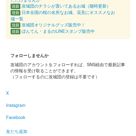
攻城団のチラシが置いてあるお城（随時更新）
注目
熊本城 御城印
オシロボット 熊本城 デフォルメ版
日本全国の桜の名所なお城、花見にオススメなお
注目
城一覧
2024年8月3日〜4日に開催された火の国まつりにブース出展して
攻城団オリジナルグッズ販売中！
注目
いたMIXI_ANIMEブースにて販売された「城郭合体オシロボッ
ぼんてん・まるのLINEスタンプ販売中
注目
ツ」とのコラボ御城印。お城EXPO2024でも販売された。
202……
フォローしませんか
熊本城 御城印
福井市・熊本市姉妹都市提携30周年記
攻城団のアカウントをフォローすれば、SNS経由で最新記事
の情報を受け取ることができます。
念
（フォローするのに攻城団の登録は不要です）
販売終了
X
福井市・熊本市の姉妹都市提携30周年を記念して制作された御城
印。
Instagram
Facebook
熊本城 御城印
令和6年 桜Ver.
友だち追加