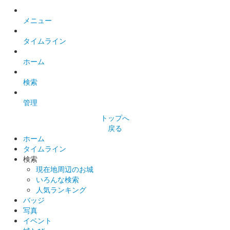
メニュー
熊本城 御城印
令和3年秋限定 天守閣版
タイムライン
販売終了
ホーム
秋のくまもとお城まつり 城あかり開催にあわせて本丸お休み処
にて発売された限定御城印。限定2000枚。
検索
管理
熊本城 御城印
本丸通常版
トップへ
戻る
背景に天守閣のイラストが入った御城印。加藤清正公の座右の銘
ホーム
「履道応乾」も押印されている。
タイムライン
検索
現在地周辺のお城
熊本城 御城印
いろんな検索
令和3年 秋限定
人気ランキング
バッジ
販売終了
写真
秋の限定御城印。紅葉と銀杏がデザインされている。
イベント