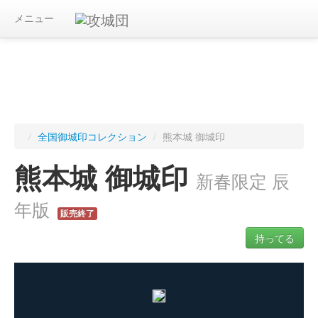
メニュー
/
全国御城印コレクション
/
熊本城 御城印
熊本城 御城印
新春限定 辰
年版
販売終了
持ってる
ログインすると入手した御城印を記録できます