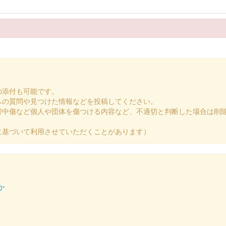
と銀杏
熊本城
の添付も可能です。
への質問や見つけた情報などを投稿してください。
謗中傷など個人や団体を傷つける内容など、不適切と判断した場合は削
どころのひとつでもある、日本最大級の人工雲海を出現させ、荘厳で美
に基づいて利用させていただくことがあります）
定版 第二弾
か
した御城印が販売された。