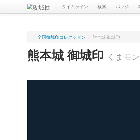
タイムライン
検索
バッジ
/
全国御城印コレクション
/
熊本城 御城印
熊本城 御城印
くまモン 
ログインすると入手した御城印を記録できます