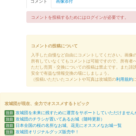
コメント
画像添付
熊本城 御城印
コメントを投稿するためにはログインが必要です。
2024年秋限定デザイン 熊本城
販売終了
コメントの投稿について
熊本城 御城印
2024年秋限定デザイン 雲上の
入手した自慢など自由にコメントしてください。画像
所有していなくてもコメントは可能ですので、所有者
販売終了
ただし売買・交換についての投稿は禁止です。また誹
今年の「秋のくまもとお城まつり 城あかり」の大きな見
安全で有益な情報交換の場にしましょう。
城印。
（投稿いただいたコメントや写真は攻城団の
利用規約
熊本城 御城印
熊本城×オシロボッツ コラボ限
攻城団が現在、全力でオススメするトピック
販売終了
攻城団を未来に残すために運営をサポートしていただけません
注目
攻城団のチラシが置いてあるお城（随時更新）
注目
第47回火の国まつりにてオシロボッツ×熊本城がコラボ
日本全国の桜の名所なお城、花見にオススメなお城一覧
注目
攻城団オリジナルグッズ販売中！
注目