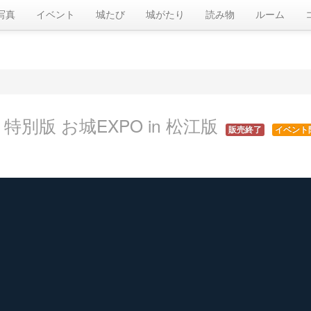
写真
イベント
城たび
城がたり
読み物
ルーム
特別版 お城EXPO in 松江版
販売終了
イベント