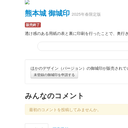
熊本城 御城印
2025年春限定版
販売終了
透け感のある用紙の表と裏に印刷を行ったことで、奥行
ほかのデザイン（バージョン）の御城印が販売されて
熊本城 御城印
正月限定版 新春御城印2025
未登録の御城印を申請する
販売終了
みんなのコメント
熊本城 御城印
お城EXPO 2024限定版
最初のコメントを投稿してみませんか。
販売終了
2024年12月21、22日に開催されたお城EXPO2024