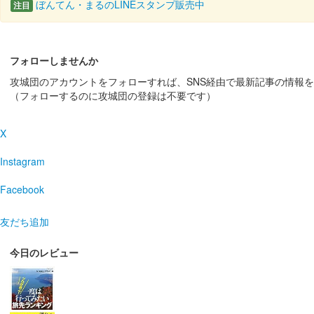
ぼんてん・まるのLINEスタンプ販売中
注目
熊本城 御城印
オシロボット 熊本城 デフォル
2024年8月3日〜4日に開催された火の国まつりにブース
202……
フォローしませんか
攻城団のアカウントをフォローすれば、SNS経由で最新記事の情報
（フォローするのに攻城団の登録は不要です）
熊本城 御城印
福井市・熊本市姉妹都市提携3
X
販売終了
福井市・熊本市の姉妹都市提携30周年を記念して制作さ
Instagram
Facebook
熊本城 御城印
令和6年 桜Ver.
友だち追加
販売終了
今日のレビュー
2000枚限定。
熊本城 御城印
熊本城×オシロボッツ コラボ限