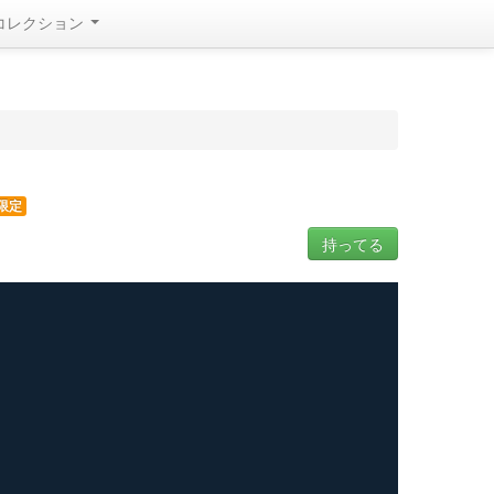
コレクション
限定
持ってる