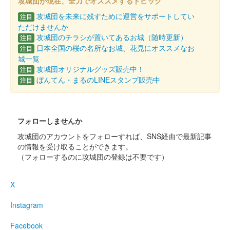
攻城団が現在、全力でオススメするトピック
印が販売された。
攻城団を未来に残すために運営をサポートしてい
注目
ただけませんか
攻城団のチラシが置いてあるお城（随時更新）
注目
熊本城 御城印
オシロボット 熊本城 デフォルメ版
日本全国の桜の名所なお城、花見にオススメなお
注目
城一覧
2024年8月3日〜4日に開催された火の国まつりにブース出展して
攻城団オリジナルグッズ販売中！
注目
いたMIXI_ANIMEブースにて販売された「城郭合体オシロボッ
ぼんてん・まるのLINEスタンプ販売中
注目
ツ」とのコラボ御城印。お城EXPO2024でも販売された。
202……
フォローしませんか
熊本城 御城印
福井市・熊本市姉妹都市提携30周年記
攻城団のアカウントをフォローすれば、SNS経由で最新記事
の情報を受け取ることができます。
念
（フォローするのに攻城団の登録は不要です）
販売終了
X
福井市・熊本市の姉妹都市提携30周年を記念して制作された御城
印。
Instagram
Facebook