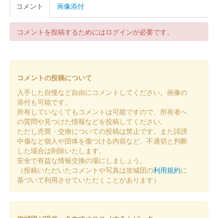
コメント
画像添付
熊本城 御城印
2024年秋限定デザイン 熊本城と銀杏
コメントを投稿するためにはログインが必要です。
販売終了
熊本城 御城印
2024年秋限定デザイン 雲上の熊本城
コメントの投稿について
入手した自慢など自由にコメントしてください。画像の
販売終了
添付も可能です。
今年の「秋のくまもとお城まつり 城あかり」の大きな見どころ
所有していなくてもコメントは可能ですので、所有者へ
のひとつでもある、日本最大級の人工雲海を出現させ、荘厳で美
の質問や見つけた情報などを投稿してください。
しい熊本城を演出する「雲上の熊本城」をデザインした御城印。
ただし売買・交換についての投稿は禁止です。また誹謗
中傷など個人や団体を傷つける内容など、不適切と判断
した場合は削除いたします。
熊本城 御城印
安全で有益な情報交換の場にしましょう。
熊本城×オシロボッツ コラボ限定版 第
（投稿いただいたコメントや写真は攻城団の
利用規約
に
基づいて利用させていただくことがあります）
二弾
販売終了
第47回火の国まつりにてオシロボッツ×熊本城がコラボした御城