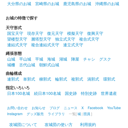
大分県のお城
宮崎県のお城
鹿児島県のお城
沖縄県のお城
数量限定で販売された春の御城印。桜の印が追加されている。加
藤清正公の座右の銘「履道応乾」も押印されている。
お城の特徴で探す
天守形式
熊本城 御城印
正月限定 卯
国宝天守
現存天守
復元天守
模擬天守
復興天守
望楼型天守
層塔型天守
独立式天守
複合式天守
販売終了
連結式天守
複合連結式天守
連立式天守
数量限定で元旦から販売された御城印。干支である卯と梅の印が
縄張形態
追加されている。加藤清正公の座右の銘「履道応乾」も押印され
山城
平山城
平城
海城
湖城
陣屋
チャシ
グスク
ている。
城柵
古代山城
朝鮮式山城
曲輪構成
連郭式
単郭式
梯郭式
輪郭式
複郭式
渦郭式
環郭式
熊本城 御城印
令和4年 秋限定
指定いろいろ
日本100名城
続日本100名城
国史跡
特別史跡
世界遺産
販売終了
秋のくまもとお城まつり 城あかり開催に伴い発売された限定御
お問い合わせ
お知らせ
ブログ
ニュース
X
Facebook
YouTube
城印。限定2000枚。
Instagram
グッズ販売
ライブラリ
一覧[
城
|
団員
]
攻城団について
攻城団の使い方
利用規約