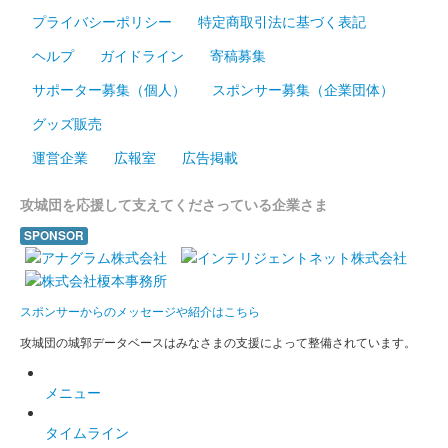
熊本城 御城印
戦国パーク2022コラボ版
プライバシーポリシー
特定商取引法に基づく表記
販売終了
ヘルプ
ガイドライン
寄稿募集
令和4年3月19･20日に熊本城二の丸広場、桜の馬場城彩苑にて開
サポーター募集（個人）
スポンサー募集（企業団体）
催された「戦国パーク2022 祝 熊本城天守閣復活 」で販売された
コラボ御城印。限定300枚。
グッズ販売
運営企業
広報室
広告掲載
熊本城 御城印
令和4年 春限定 桜
攻城団を応援して支えてくださっている企業さま
販売終了
SPONSOR
数量限定で販売された春の御城印。桜の印が追加されている。加
藤清正公の座右の銘「履道応乾」も押印されている。
スポンサーからのメッセージや紹介はこちら
熊本城 御城印
攻城団の城郭データベースはみなさまの支援によって整備されています。
正月限定 寅
販売終了
メニュー
数量限定で元旦から販売された御城印。干支である寅と梅の印が
タイムライン
追加されている。加藤清正公の座右の銘「履道応乾」も押印され