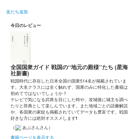
熊本城 御城印
令和6年 桜Ver.
友だち追加
販売終了
今日のレビュー
2000枚限定。
熊本城 御城印
熊本城×オシロボッツ コラボ限定版
販売終了
全国国衆ガイド 戦国の‘‘地元の殿様’’たち (星海
熊本城で会おう・武士の魂-2024にてオシロボッツ×熊本城がコ
社新書)
ラボした御城印が販売された。加藤清正と2枚並べると熊本城天
戦国時代に存在した日本全国の国衆514名が掲載されていま
守閣のデザインになる。
す。大名クラスには全く触れず、国衆のみに特化した書籍は
初めてではないでしょうか？
テレビで気になる武将を目にした時や、攻城後に城主を調べ
熊本城 御城印
新春限定 辰年版
たりと辞典として楽しんでいます。また地域ごとの語彙解説
や、各国衆の家紋も掲載されていてデータも豊富です。戦国
販売終了
好きな方には絶対オススメします❗
2024枚限定。
（
あぶさんさん）
書籍ページを表示する