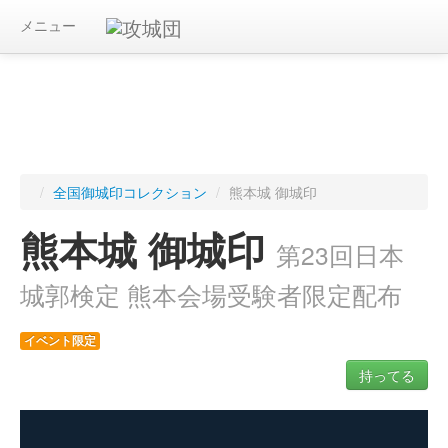
メニュー
/
全国御城印コレクション
/
熊本城 御城印
熊本城 御城印
第23回日本
城郭検定 熊本会場受験者限定配布
イベント限定
持ってる
ログインすると入手した御城印を記録できます