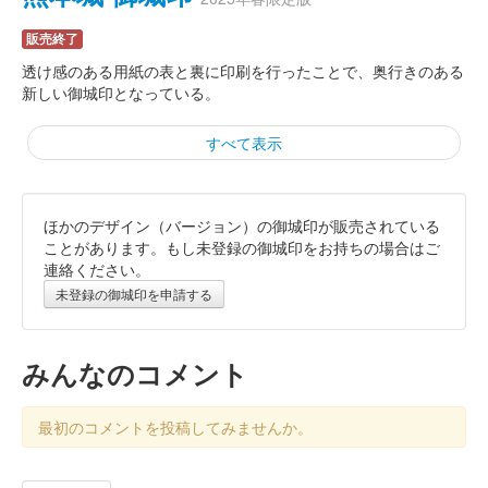
販売終了
透け感のある用紙の表と裏に印刷を行ったことで、奥行きのある
新しい御城印となっている。
すべて表示
ほかのデザイン（バージョン）の御城印が販売されている
熊本城 御城印
正月限定版 新春御城印2025
ことがあります。もし未登録の御城印をお持ちの場合はご
連絡ください。
販売終了
未登録の御城印を申請する
熊本城 御城印
お城EXPO 2024限定版
みんなのコメント
販売終了
最初のコメントを投稿してみませんか。
2024年12月21、22日に開催されたお城EXPO2024の熊本城のブ
ースにて販売された御城印。1000枚限定