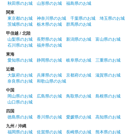
14日……
秋田県のお城
山形県のお城
福島県のお城
関東
東京都のお城
神奈川県のお城
千葉県のお城
埼玉県のお城
熊本城 御城印
2023秋限定 銀杏
茨城県のお城
栃木県のお城
群馬県のお城
甲信越 / 北陸
販売終了
山梨県のお城
長野県のお城
新潟県のお城
富山県のお城
「秋のくまもとお城まつり 城あかり」開催にあわせて販売。
石川県のお城
福井県のお城
1000枚限定。
東海
愛知県のお城
静岡県のお城
岐阜県のお城
三重県のお城
熊本城 御城印
近畿
2023秋限定 紅葉
大阪府のお城
兵庫県のお城
京都府のお城
滋賀県のお城
奈良県のお城
和歌山県のお城
販売終了
中国
「秋のくまもとお城まつり 城あかり」開催にあわせて販売。
岡山県のお城
広島県のお城
鳥取県のお城
島根県のお城
1000枚限定。
山口県のお城
四国
熊本城 御城印
徳島県のお城
香川県のお城
愛媛県のお城
高知県のお城
令和5年 春限定 桜
九州 / 沖縄
販売終了
福岡県のお城
佐賀県のお城
長崎県のお城
熊本県のお城