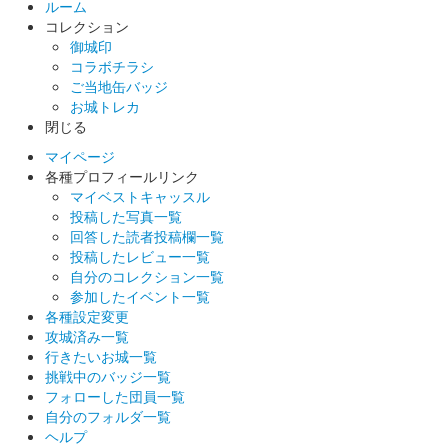
ルーム
コレクション
御城印
熊本城 御城印
コラボチラシ
天守閣復活記念版
ご当地缶バッジ
お城トレカ
販売終了
閉じる
天守内部公開を記念して販売された特別版。限定版のため家紋の
色は紫色で背景に熊本城の絵柄が入っている。限定3000枚。
マイページ
各種プロフィールリンク
マイベストキャッスル
投稿した写真一覧
熊本城 御城印
令和3年 春限定 桜
回答した読者投稿欄一覧
投稿したレビュー一覧
販売終了
自分のコレクション一覧
参加したイベント一覧
数量限定で販売された春の御城印。桜の印が追加されている。加
各種設定変更
藤清正公の座右の銘「履道応乾」も押印されている。
攻城済み一覧
行きたいお城一覧
挑戦中のバッジ一覧
熊本城 御城印
正月限定 牛（干支）
フォローした団員一覧
自分のフォルダ一覧
販売終了
ヘルプ