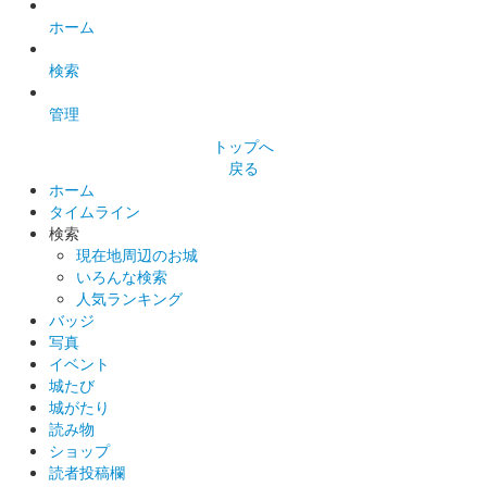
ている。
ホーム
検索
熊本城 御城印
令和3年秋限定 天守閣版
管理
販売終了
トップへ
秋のくまもとお城まつり 城あかり開催にあわせて本丸お休み処
戻る
にて発売された限定御城印。限定2000枚。
ホーム
タイムライン
検索
熊本城 御城印
現在地周辺のお城
本丸通常版
いろんな検索
人気ランキング
背景に天守閣のイラストが入った御城印。加藤清正公の座右の銘
バッジ
「履道応乾」も押印されている。
写真
イベント
城たび
熊本城 御城印
城がたり
令和3年 秋限定
読み物
ショップ
販売終了
読者投稿欄
秋の限定御城印。紅葉と銀杏がデザインされている。