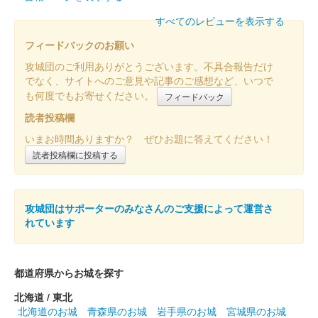
熊本城 御城印
すべてのレビューを表示する
オシロボット 熊本城
フィードバックのお願い
販売終了
攻城団のご利用ありがとうございます。不具合報告だけ
2023年12月16、17日に開催されたお城EXPO2023の熊本城のブ
でなく、サイトへのご意見や記事のご感想など、いつで
ースにて販売された御城印。
も何度でもお寄せください。
フィードバック
読者投稿欄
熊本城 御城印
お城EXPO2023版
いまお時間ありますか？ ぜひお題に答えてください！
読者投稿欄に投稿する
販売終了
2023年12月16、17日に開催されたお城EXPO2023の熊本城のブ
ースにて販売された御城印。
攻城団はサポーターのみなさんのご支援によって運営さ
れています
熊本城 御城印
オシロボット 熊本城
都道府県からお城を探す
2023年12月16，17日に開催されたお城EXPO2023の
「MIXI_ANIME『城郭合体オシロボッツ』」のブースにて販売さ
北海道 / 東北
れた「城郭合体オシロボッツ」とのコラボ御城印。2025年10月
北海道のお城
青森県のお城
岩手県のお城
宮城県のお城