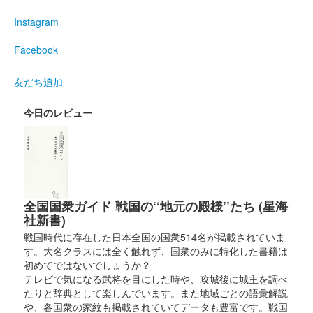
登久姫氏による直筆の御城印。
Instagram
Facebook
松本城 御城印
令和6年 皐月限定版
友だち追加
販売終了
登久姫氏による直筆の御城印。
今日のレビュー
松本城 御城印
令和6年 こどもの日記念版
販売終了
全国国衆ガイド 戦国の‘‘地元の殿様’’たち (星海
登久姫氏による直筆の御城印。
社新書)
戦国時代に存在した日本全国の国衆514名が掲載されていま
松本城 御城印
す。大名クラスには全く触れず、国衆のみに特化した書籍は
令和6年 卯月限定版
初めてではないでしょうか？
テレビで気になる武将を目にした時や、攻城後に城主を調べ
販売終了
たりと辞典として楽しんでいます。また地域ごとの語彙解説
登久姫氏による直筆の御城印。
や、各国衆の家紋も掲載されていてデータも豊富です。戦国