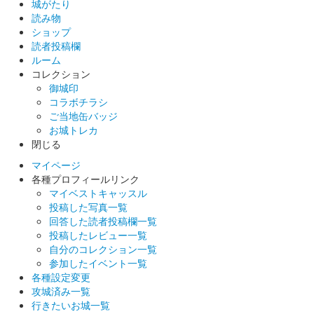
城印帳／登久姫プロジェクト」のブースにて御城印６家セット購
城がたり
入すると貰える。石川数正、小笠原秀政、戸田康長、松平直政、
読み物
堀田正盛、……
ショップ
読者投稿欄
ルーム
コレクション
松本城 御城印
押し家紋 水野家
御城印
コラボチラシ
販売終了
ご当地缶バッジ
2023年12月16、17日に開催されたお城EXPO2023の「松本城 御
お城トレカ
城印帳／登久姫プロジェクト」のブースにて水野家を選び、水野
閉じる
家の家紋「丸に立ち沢瀉」の金の家紋印を押印。
マイページ
各種プロフィールリンク
マイベストキャッスル
松本城 御城印
投稿した写真一覧
押し家紋 堀田家
回答した読者投稿欄一覧
投稿したレビュー一覧
販売終了
自分のコレクション一覧
2023年12月16、17日に開催されたお城EXPO2023の「松本城 御
参加したイベント一覧
城印帳／登久姫プロジェクト」のブースにて堀田家を選び、堀田
各種設定変更
家の「黒餅堅木瓜」の金の家紋印を押印。
攻城済み一覧
行きたいお城一覧