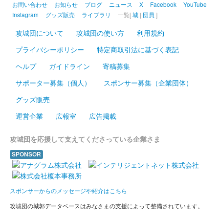
お問い合わせ
お知らせ
ブログ
ニュース
X
Facebook
YouTube
引きのWチャンスの副賞でも貰える。石川数正、小笠原秀政、戸
Instagram
グッズ販売
ライブラリ
一覧[
城
|
団員
]
田康長、松平……
攻城団について
攻城団の使い方
利用規約
松本城 御城印
プライバシーポリシー
特定商取引法に基づく表記
ゴールド版
ヘルプ
ガイドライン
寄稿募集
販売終了
サポーター募集（個人）
スポンサー募集（企業団体）
100枚限定
グッズ販売
松本城 御城印
運営企業
広報室
広告掲載
御城博覧会記念 直書き 金文字版
攻城団を応援して支えてくださっている企業さま
販売終了
2023年12月16、17日に開催されたお城EXPO2023の「松本城 御
SPONSOR
城印帳／登久姫プロジェクト」のブースにて17日のみ登久姫氏が
その場で直書きした御城印。
スポンサーからのメッセージや紹介はこちら
松本城 国宝五城御城印
攻城団の城郭データベースはみなさまの支援によって整備されています。
お城EXPO2023限定版