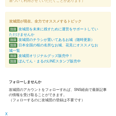
基づいて利用させていただくことがあります）
松本城 御城印
松本城×旧開智学校 特別コラボ版
攻城団が現在、全力でオススメするトピック
販売終了
攻城団を未来に残すために運営をサポートしてい
注目
ただけませんか
2024年11月9日に旧開智学校再オープンを記念して作成された御
攻城団のチラシが置いてあるお城（随時更新）
注目
城印。松本城と旧開智学校の絵柄を組み合わせると1枚の絵にな
日本全国の桜の名所なお城、花見にオススメなお
る。5000枚限定
注目
城一覧
攻城団オリジナルグッズ販売中！
注目
ぼんてん・まるのLINEスタンプ販売中
松本城 御城印
注目
令和6年 葉月限定版
販売終了
フォローしませんか
登久姫氏による直筆の御城印。
攻城団のアカウントをフォローすれば、SNS経由で最新記事
の情報を受け取ることができます。
松本城 御城印
（フォローするのに攻城団の登録は不要です）
令和6年 水無月限定版
販売終了
X