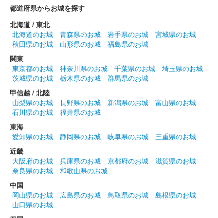
にっぽん城まつり2024「戦国御城印 登久姫／松本城グッズ」ブ
都道府県からお城を探す
ースで3000円以上購入した際に引ける福引の景品。背景中央に
「登久姫御城印」、左下に「登久姫印」の篆書体（てんしょた
北海道 / 東北
い）印あり
北海道のお城
青森県のお城
岩手県のお城
宮城県のお城
秋田県のお城
山形県のお城
福島県のお城
関東
松本城 御城印
令和6年 天守ナイトツアー特別御城印
東京都のお城
神奈川県のお城
千葉県のお城
埼玉県のお城
茨城県のお城
栃木県のお城
群馬県のお城
販売終了
甲信越 / 北陸
令和6年2月の週末に開催される「国宝松本城 天守夜間特別観覧
山梨県のお城
長野県のお城
新潟県のお城
富山県のお城
（天守ナイトツアー）」の参加者限定で販売された限定御城印。
石川県のお城
福井県のお城
（1枚無料頒布、追加購入可能）令和7年のナイトツアーでも頒
東海
布・販売された。
愛知県のお城
静岡県のお城
岐阜県のお城
三重県のお城
近畿
松本城 御城印
大阪府のお城
兵庫県のお城
京都府のお城
滋賀県のお城
令和6年 新年版
奈良県のお城
和歌山県のお城
販売終了
中国
岡山県のお城
広島県のお城
鳥取県のお城
島根県のお城
登久姫氏による直筆の御城印。
山口県のお城