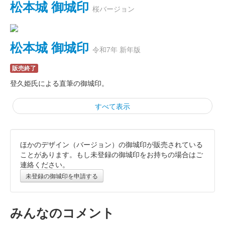
松本城 御城印
桜バージョン
松本城 御城印
令和7年 新年版
販売終了
登久姫氏による直筆の御城印。
すべて表示
ほかのデザイン（バージョン）の御城印が販売されている
松本城 御城印
令和6年 睦月限定版
ことがあります。もし未登録の御城印をお持ちの場合はご
連絡ください。
配布終了
未登録の御城印を申請する
2024年の暦シリーズ(2月～12月)11枚全て集めた方に｢睦月(1月)｣
がプレゼントされた。
みんなのコメント