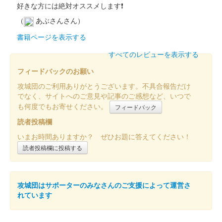
好きな方には絶対オススメします❗
（
あぶさんさん）
松本城 御城印
令和6年 弥生限定版
書籍ページを表示する
販売終了
すべてのレビューを表示する
登久姫氏による直筆の御城印。
フィードバックのお願い
攻城団のご利用ありがとうございます。不具合報告だけ
松本城 御城印
でなく、サイトへのご意見や記事のご感想など、いつで
御城博覧会記念 直筆手書き御城印
も何度でもお寄せください。
フィードバック
販売終了
読者投稿欄
2024年3月2日、3日に開催されたにっぽん城まつり2024 feat.出
いまお時間ありますか？ ぜひお題に答えてください！
張！お城EXPO in 愛知の「戦国御城印 登久姫／松本城グッズ」
読者投稿欄に投稿する
のブースにて2日、3日に登久姫氏が直書きされた御城印。
松本城 御城印
攻城団はサポーターのみなさんのご支援によって運営さ
日本百名城 金文字版
れています
配布終了