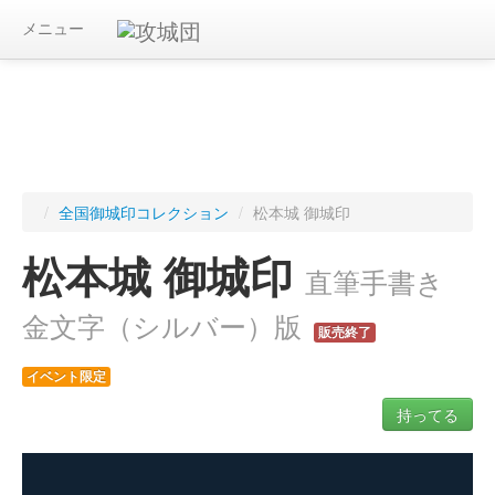
メニュー
/
全国御城印コレクション
/
松本城 御城印
松本城 御城印
直筆手書き
金文字（シルバー）版
販売終了
イベント限定
持ってる
ログインすると入手した御城印を記録できます