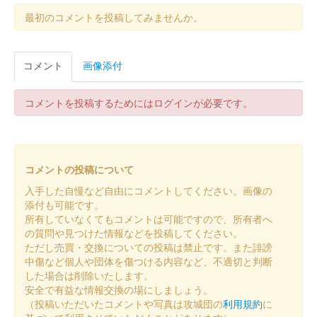
松本城 御城印
令和6年 師走限定版
最初のコメントを投稿してみませんか。
販売終了
登久姫氏による直筆の御城印。おやき高峯での直書きイベント限
コメント
画像添付
定御城印。
コメントを投稿するためにはログインが必要です。
松本城 御城印
オシロボット 松本城 CG版
2024年11月3日（金）に開催された第67回まつもと市民祭 松本
まつりにブース出展していたMIXI_ANIMEブースにて販売された
コメントの投稿について
「城郭合体オシロボッツ」とのコラボ御城印。11月4日以降は松
入手した自慢など自由にコメントしてください。画像の
本市観光……
添付も可能です。
所有していなくてもコメントは可能ですので、所有者へ
の質問や見つけた情報などを投稿してください。
松本城 御城印
オシロボット 松本城 デフォルメ版
ただし売買・交換についての投稿は禁止です。また誹謗
中傷など個人や団体を傷つける内容など、不適切と判断
2024年11月3日（金）に開催された第67回まつもと市民祭 松本
した場合は削除いたします。
まつりにブース出展していたMIXI_ANIMEブースにて販売された
安全で有益な情報交換の場にしましょう。
「城郭合体オシロボッツ」とのコラボ御城印。11月4日以降は松
（投稿いただいたコメントや写真は攻城団の
利用規約
に
本市観光……