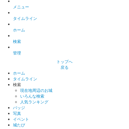
配布終了
メニュー
各日各2回（計4回）、抽選配布（各回抽選券200枚中100枚当
タイムライン
選）。当選者は国宝五城（松江城、姫路城、彦根城、犬山城、松
本城）から一城選択。黒地に金文字。中央にお城EXPO2023ロゴ
ホーム
あり。
検索
松本城 御城印
御城博覧会記念
管理
トップへ
販売終了
戻る
2023年12月16、17日に開催されたお城EXPO2023の「松本城 御
ホーム
城印帳／登久姫プロジェクト」のブースにて登久姫直筆の御城
タイムライン
印。
検索
現在地周辺のお城
いろんな検索
松本城 御城印
人気ランキング
城主イラスト入り箱押し特別版
バッジ
写真
配布終了
イベント
2023年12月16、17日に開催されたお城EXPO2023の「松本城 御
城たび