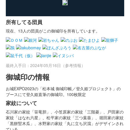
所有してる団員
現在、13人の団員がこの御城印を所有しています。
最終入手日：2024年05月16日（参考情報）
御城印の情報
お城EXPO2023の「松本城 御城印帳／登久姫プロジェクト」の
ブースにて登久姫直筆の御城印。100枚限定
家紋について
石川家の家紋「笹竜胆」、小笠原家の家紋「三階菱」、戸田家の
家紋「はなれ六星」、松平家の家紋「三つ葉葵」、堀田家の家紋
「黒餅竪木瓜」、水野家の家紋「丸に立ち沢瀉」がデザインされ
ている。