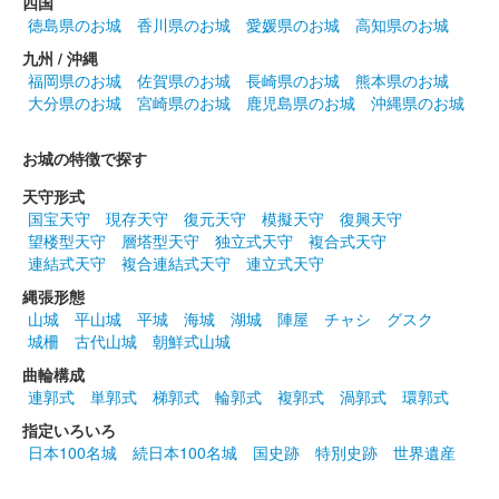
四国
松本城 御城印
徳島県のお城
香川県のお城
愛媛県のお城
高知県のお城
師走限定版
九州 / 沖縄
販売終了
福岡県のお城
佐賀県のお城
長崎県のお城
熊本県のお城
大分県のお城
宮崎県のお城
鹿児島県のお城
沖縄県のお城
登久姫氏による直筆の御城印。
お城の特徴で探す
松本城 御城印
金色白文字版
天守形式
国宝天守
現存天守
復元天守
模擬天守
復興天守
販売終了
望楼型天守
層塔型天守
独立式天守
複合式天守
連結式天守
複合連結式天守
連立式天守
2023年12月17日に開催されたお城EXPO2023の「松本城 御城印
帳／登久姫プロジェクト」のブースにて販売された御城印。くじ
縄張形態
引きのWチャンスの副賞でも貰える。
山城
平山城
平城
海城
湖城
陣屋
チャシ
グスク
城柵
古代山城
朝鮮式山城
曲輪構成
松本城 御城印
城主イラスト入り版
連郭式
単郭式
梯郭式
輪郭式
複郭式
渦郭式
環郭式
指定いろいろ
販売終了
日本100名城
続日本100名城
国史跡
特別史跡
世界遺産
2023年12月17日に開催されたお城EXPO2023の「松本城 御城印
帳／登久姫プロジェクト」のブースにて販売された御城印。くじ