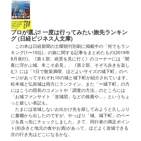
プロが選ぶ! 一度は行ってみたい旅先ランキン
グ (日経ビジネス人文庫)
この本は日経新聞の土曜朝刊別刷に掲載中の「何でもラン
キング(1〜10位)」の旅に関する記事をまとめたもの(2019年
8月発行)。《第１部、絶景を見に行く》のコーナーには「闇
夜に浮かぶ城、冬こそ必見」、《第２部、そぞろ歩きを楽し
む》には「1日で散策満喫、ほどよいサイズの城下町」のペ
ージがあってそれぞれ10の城と城下町が紹介されています。
松本城と弘前城は両方にランクイン、また「〜城下町」の方
にはこうの団長のコメントや「調査の方法」のところには
「お城ファンサイト「攻城団」などの推薦や…」というちょ
っと嬉しい表記も。
たまには攻城しないお出かけ先を探してみようと久しぶり
に書棚から出したのですが、やっぱり「城、城下町」のペー
ジを真っ先にチェックしました。さて、同行者の満足ポイン
ト(街歩きと地元の食やお酒)があって、ほどよく攻城できる
次の行き先はどこになるかな。