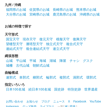
九州 / 沖縄
福岡県のお城
佐賀県のお城
長崎県のお城
熊本県のお城
大分県のお城
宮崎県のお城
鹿児島県のお城
沖縄県のお城
お城の特徴で探す
天守形式
国宝天守
現存天守
復元天守
模擬天守
復興天守
望楼型天守
層塔型天守
独立式天守
複合式天守
連結式天守
複合連結式天守
連立式天守
縄張形態
山城
平山城
平城
海城
湖城
陣屋
チャシ
グスク
城柵
古代山城
朝鮮式山城
曲輪構成
連郭式
単郭式
梯郭式
輪郭式
複郭式
渦郭式
環郭式
指定いろいろ
日本100名城
続日本100名城
国史跡
特別史跡
世界遺産
お問い合わせ
お知らせ
ブログ
ニュース
X
Facebook
YouTube
Instagram
グッズ販売
ライブラリ
一覧[
城
|
団員
]