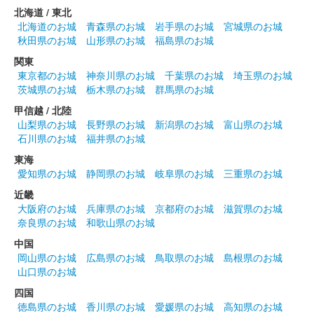
北海道 / 東北
北海道のお城
青森県のお城
岩手県のお城
宮城県のお城
秋田県のお城
山形県のお城
福島県のお城
関東
東京都のお城
神奈川県のお城
千葉県のお城
埼玉県のお城
茨城県のお城
栃木県のお城
群馬県のお城
甲信越 / 北陸
山梨県のお城
長野県のお城
新潟県のお城
富山県のお城
石川県のお城
福井県のお城
東海
愛知県のお城
静岡県のお城
岐阜県のお城
三重県のお城
近畿
大阪府のお城
兵庫県のお城
京都府のお城
滋賀県のお城
奈良県のお城
和歌山県のお城
中国
岡山県のお城
広島県のお城
鳥取県のお城
島根県のお城
山口県のお城
四国
徳島県のお城
香川県のお城
愛媛県のお城
高知県のお城