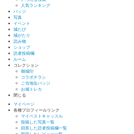
松本城 御城印
御城博覧会記念
人気ランキング
バッジ
販売終了
写真
2023年12月16、17日に開催されたお城EXPO2023の「松本城 御
イベント
城印帳／登久姫プロジェクト」のブースにて登久姫直筆の御城
城たび
印。
城がたり
読み物
ショップ
読者投稿欄
松本城 御城印
城主イラスト入り箱押し特別版
ルーム
コレクション
配布終了
御城印
2023年12月16、17日に開催されたお城EXPO2023の「松本城 御
コラボチラシ
城印帳／登久姫プロジェクト」のブースにて御城印６家セット購
ご当地缶バッジ
入すると貰える。石川数正、小笠原秀政、戸田康長、松平直政、
お城トレカ
堀田正盛、……
閉じる
マイページ
各種プロフィールリンク
松本城 御城印
マイベストキャッスル
押し家紋 水野家
投稿した写真一覧
回答した読者投稿欄一覧
販売終了
投稿したレビュー一覧