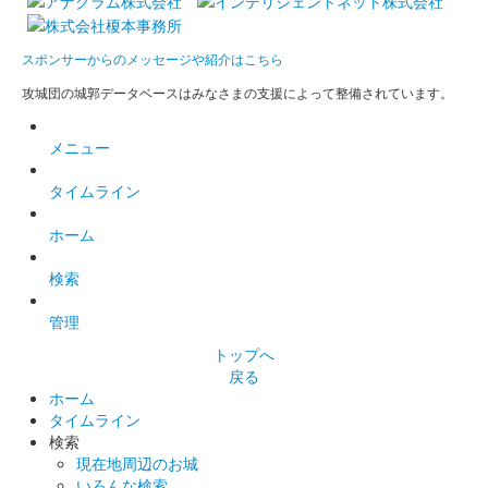
スポンサーからのメッセージや紹介はこちら
松本城 御城印
御城博覧会記念 直書き 金文字版
攻城団の城郭データベースはみなさまの支援によって整備されています。
販売終了
メニュー
2023年12月16、17日に開催されたお城EXPO2023の「松本城 御
城印帳／登久姫プロジェクト」のブースにて17日のみ登久姫氏が
タイムライン
その場で直書きした御城印。
ホーム
松本城 国宝五城御城印
お城EXPO2023限定版
検索
配布終了
管理
各日各2回（計4回）、抽選配布（各回抽選券200枚中100枚当
トップへ
選）。当選者は国宝五城（松江城、姫路城、彦根城、犬山城、松
戻る
本城）から一城選択。黒地に金文字。中央にお城EXPO2023ロゴ
ホーム
あり。
タイムライン
検索
現在地周辺のお城
いろんな検索