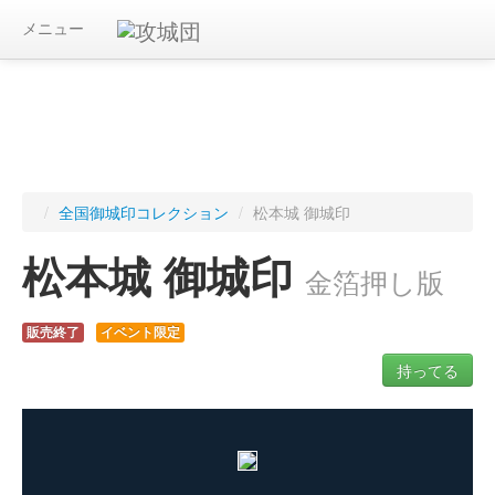
メニュー
/
全国御城印コレクション
/
松本城 御城印
松本城 御城印
金箔押し版
販売終了
イベント限定
持ってる
ログインすると入手した御城印を記録できます