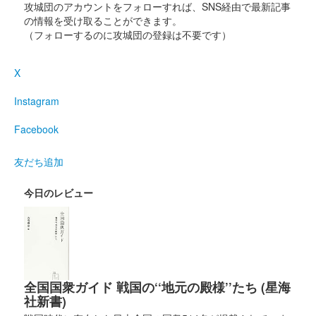
攻城団のアカウントをフォローすれば、SNS経由で最新記事
の情報を受け取ることができます。
松本城 御城印
（フォローするのに攻城団の登録は不要です）
令和6年 水無月限定版
販売終了
X
登久姫氏による直筆の御城印。
Instagram
Facebook
松本城 御城印
令和6年 皐月限定版
友だち追加
販売終了
登久姫氏による直筆の御城印。
今日のレビュー
松本城 御城印
令和6年 こどもの日記念版
販売終了
全国国衆ガイド 戦国の‘‘地元の殿様’’たち (星海
登久姫氏による直筆の御城印。
社新書)