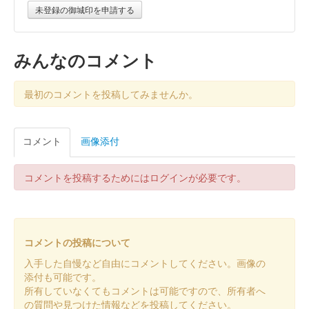
配布終了
未登録の御城印を申請する
2024年の暦シリーズ(2月～12月)11枚全て集めた方に｢睦月(1月)｣
がプレゼントされた。
みんなのコメント
松本城 御城印
令和6年 師走限定版
最初のコメントを投稿してみませんか。
販売終了
登久姫氏による直筆の御城印。おやき高峯での直書きイベント限
コメント
画像添付
定御城印。
コメントを投稿するためにはログインが必要です。
松本城 御城印
オシロボット 松本城 CG版
2024年11月3日（金）に開催された第67回まつもと市民祭 松本
まつりにブース出展していたMIXI_ANIMEブースにて販売された
コメントの投稿について
「城郭合体オシロボッツ」とのコラボ御城印。11月4日以降は松
入手した自慢など自由にコメントしてください。画像の
本市観光……
添付も可能です。
所有していなくてもコメントは可能ですので、所有者へ
の質問や見つけた情報などを投稿してください。