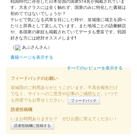
戦国時代に存在した日本全国の国衆514名が掲載されていま
松本城 御城印
す。大名クラスには全く触れず、国衆のみに特化した書籍は
令和6年 卯月限定版
初めてではないでしょうか？
テレビで気になる武将を目にした時や、攻城後に城主を調べ
販売終了
たりと辞典として楽しんでいます。また地域ごとの語彙解説
登久姫氏による直筆の御城印。
や、各国衆の家紋も掲載されていてデータも豊富です。戦国
好きな方には絶対オススメします❗
（
あぶさんさん）
松本城 御城印
令和6年 弥生限定版
書籍ページを表示する
販売終了
すべてのレビューを表示する
登久姫氏による直筆の御城印。
フィードバックのお願い
攻城団のご利用ありがとうございます。不具合報告だけ
松本城 御城印
でなく、サイトへのご意見や記事のご感想など、いつで
御城博覧会記念 直筆手書き御城印
も何度でもお寄せください。
フィードバック
販売終了
読者投稿欄
2024年3月2日、3日に開催されたにっぽん城まつり2024 feat.出
いまお時間ありますか？ ぜひお題に答えてください！
張！お城EXPO in 愛知の「戦国御城印 登久姫／松本城グッズ」
読者投稿欄に投稿する
のブースにて2日、3日に登久姫氏が直書きされた御城印。