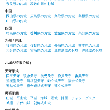
令和6年 新年版
奈良県のお城
和歌山県のお城
販売終了
中国
岡山県のお城
広島県のお城
鳥取県のお城
島根県のお城
登久姫氏による直筆の御城印。
山口県のお城
四国
松本城 御城印
徳島県のお城
香川県のお城
愛媛県のお城
高知県のお城
師走限定版
九州 / 沖縄
販売終了
福岡県のお城
佐賀県のお城
長崎県のお城
熊本県のお城
大分県のお城
宮崎県のお城
鹿児島県のお城
沖縄県のお城
登久姫氏による直筆の御城印。
お城の特徴で探す
松本城 御城印
直筆手書き 金文字（シルバー）版
天守形式
国宝天守
現存天守
復元天守
模擬天守
復興天守
販売終了
望楼型天守
層塔型天守
独立式天守
複合式天守
連結式天守
複合連結式天守
連立式天守
お城EXPO2023の「松本城 御城印帳／登久姫プロジェクト」の
ブースにて登久姫直筆の御城印。100枚限定
縄張形態
山城
平山城
平城
海城
湖城
陣屋
チャシ
グスク
城柵
古代山城
朝鮮式山城
松本城 御城印
金色白文字版
曲輪構成