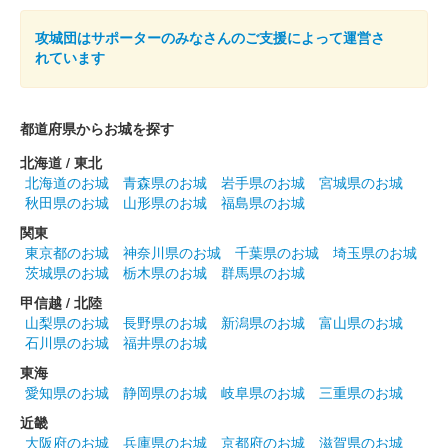
松本城 御城印
攻城団はサポーターのみなさんのご支援によって運営さ
日本百名城 金文字版
れています
配布終了
にっぽん城まつり2024「戦国御城印 登久姫／松本城グッズ」ブ
都道府県からお城を探す
ースで3000円以上購入した際に引ける福引の景品。背景中央に
「登久姫御城印」、左下に「登久姫印」の篆書体（てんしょた
北海道 / 東北
い）印あり
北海道のお城
青森県のお城
岩手県のお城
宮城県のお城
秋田県のお城
山形県のお城
福島県のお城
関東
松本城 御城印
令和6年 天守ナイトツアー特別御城印
東京都のお城
神奈川県のお城
千葉県のお城
埼玉県のお城
茨城県のお城
栃木県のお城
群馬県のお城
販売終了
甲信越 / 北陸
令和6年2月の週末に開催される「国宝松本城 天守夜間特別観覧
山梨県のお城
長野県のお城
新潟県のお城
富山県のお城
（天守ナイトツアー）」の参加者限定で販売された限定御城印。
石川県のお城
福井県のお城
（1枚無料頒布、追加購入可能）令和7年のナイトツアーでも頒
東海
布・販売された。
愛知県のお城
静岡県のお城
岐阜県のお城
三重県のお城
近畿
松本城 御城印
大阪府のお城
兵庫県のお城
京都府のお城
滋賀県のお城