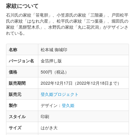
家紋について
石川氏の家紋「笹竜胆」、小笠原氏の家紋「三階菱」、戸田松平
氏の家紋「はなれ六星」、松平氏の家紋「三つ葉葵」、堀田氏の
家紋「黒餅竪木爪」、水野氏の家紋「丸に花沢潟」がデザインさ
れている。
名称
松本城 御城印
バージョン名
金箔押し版
価格
500円（税込）
販売期間
2022年12月17日（2022年12月18日まで）
販売元
登久姫プロジェクト
製作
デザイン：
登久姫
スタイル
印刷
サイズ
はがき大