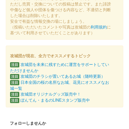
松本城 御城印
オシロボット 松本城 デフォルメ版
ただし売買・交換についての投稿は禁止です。また誹謗
中傷など個人や団体を傷つける内容など、不適切と判断
2024年11月3日（金）に開催された第67回まつもと市民祭 松本
した場合は削除いたします。
まつりにブース出展していたMIXI_ANIMEブースにて販売された
安全で有益な情報交換の場にしましょう。
「城郭合体オシロボッツ」とのコラボ御城印。11月4日以降は松
（投稿いただいたコメントや写真は攻城団の
利用規約
に
本市観光……
基づいて利用させていただくことがあります）
松本城 御城印
松本城×旧開智学校 特別コラボ版
攻城団が現在、全力でオススメするトピック
販売終了
攻城団を未来に残すために運営をサポートしてい
注目
ただけませんか
2024年11月9日に旧開智学校再オープンを記念して作成された御
攻城団のチラシが置いてあるお城（随時更新）
注目
城印。松本城と旧開智学校の絵柄を組み合わせると1枚の絵にな
日本全国の桜の名所なお城、花見にオススメなお
る。5000枚限定
注目
城一覧
攻城団オリジナルグッズ販売中！
注目
ぼんてん・まるのLINEスタンプ販売中
松本城 御城印
注目
令和6年 葉月限定版
販売終了
フォローしませんか
登久姫氏による直筆の御城印。