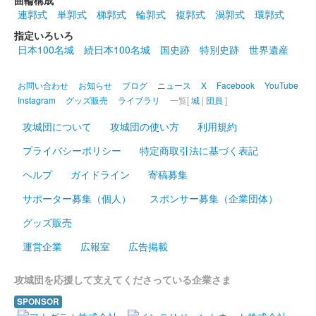
連郭式
単郭式
梯郭式
輪郭式
複郭式
渦郭式
環郭式
販売終了
指定いろいろ
2023年12月17日に開催されたお城EXPO2023の「松本城 御城印
日本100名城
続日本100名城
国史跡
特別史跡
世界遺産
帳／登久姫プロジェクト」のブースにて販売された御城印。くじ
引きのWチャンスの副賞でも貰える。
お問い合わせ
お知らせ
ブログ
ニュース
X
Facebook
YouTube
Instagram
グッズ販売
ライブラリ
一覧[
城
|
団員
]
松本城 御城印
攻城団について
攻城団の使い方
利用規約
城主イラスト入り版
プライバシーポリシー
特定商取引法に基づく表記
販売終了
2023年12月17日に開催されたお城EXPO2023の「松本城 御城印
ヘルプ
ガイドライン
寄稿募集
帳／登久姫プロジェクト」のブースにて販売された御城印。くじ
サポーター募集（個人）
スポンサー募集（企業団体）
引きのWチャンスの副賞でも貰える。石川数正、小笠原秀政、戸
田康長、松平……
グッズ販売
運営企業
広報室
広告掲載
松本城 御城印
ゴールド版
攻城団を応援して支えてくださっている企業さま
販売終了
SPONSOR
100枚限定