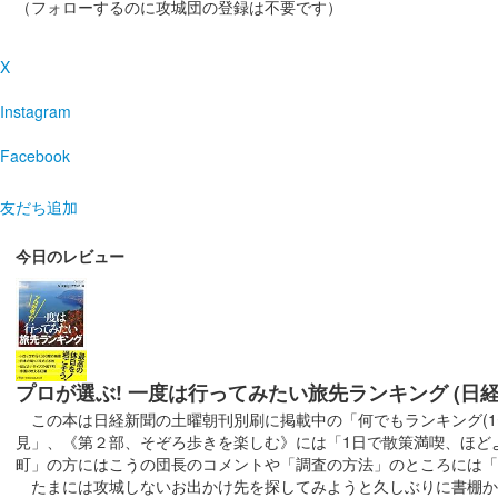
（フォローするのに攻城団の登録は不要です）
松本城 御城印
令和6年 水無月限定版
X
販売終了
Instagram
登久姫氏による直筆の御城印。
Facebook
松本城 御城印
友だち追加
令和6年 皐月限定版
今日のレビュー
販売終了
登久姫氏による直筆の御城印。
松本城 御城印
令和6年 こどもの日記念版
プロが選ぶ! 一度は行ってみたい旅先ランキング (日
販売終了
この本は日経新聞の土曜朝刊別刷に掲載中の「何でもランキング(1〜
見」、《第２部、そぞろ歩きを楽しむ》には「1日で散策満喫、ほど
登久姫氏による直筆の御城印。
町」の方にはこうの団長のコメントや「調査の方法」のところには「
たまには攻城しないお出かけ先を探してみようと久しぶりに書棚から