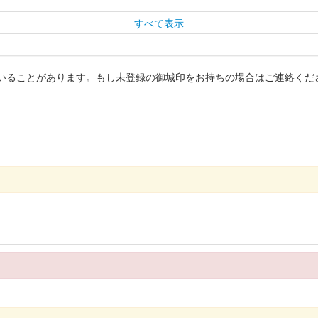
すべて表示
いることがあります。もし未登録の御城印をお持ちの場合はご連絡くだ
睦月(1月)｣がプレゼントされた。
ベント限定御城印。
民祭 松本まつりにブース出展していたMIXI_ANIMEブースにて販売さ