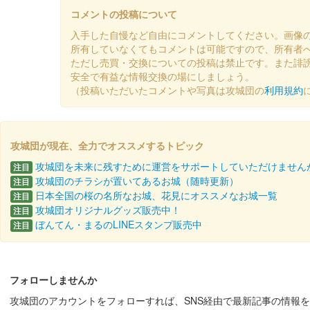
降は松本市観光……
コメントの投稿について
入手した自慢など自由にコメントしてください。画像
所有していなくてもコメントは可能ですので、所有者
松本城 御城印
オシロボット 松本城 デフォル
ただし売買・交換についての投稿は禁止です。また誹
安全で有益な情報交換の場にしましょう。
2024年11月3日（金）に開催された第67回まつもと市
（投稿いただいたコメントや写真は攻城団の
利用規約
降は松本市観光……
松本城 御城印
攻城団が現在、全力でオススメするトピック
松本城×旧開智学校 特別コラボ
攻城団を未来に残すために運営をサポートしていただけません
注目
販売終了
攻城団のチラシが置いてあるお城（随時更新）
注目
日本全国の桜の名所なお城、花見にオススメなお城一覧
2024年11月9日に旧開智学校再オープンを記念して作
注目
攻城団オリジナルグッズ販売中！
注目
ぼんてん・まるのLINEスタンプ販売中
注目
松本城 御城印
令和6年 葉月限定版
販売終了
フォローしませんか
登久姫氏による直筆の御城印。
攻城団のアカウントをフォローすれば、SNS経由で最新記事の情報