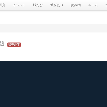
写真
イベント
城たび
城がたり
読み物
ルーム
版
販売終了