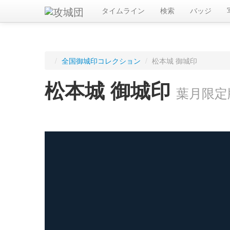
タイムライン
検索
バッジ
/
全国御城印コレクション
/
松本城 御城印
松本城 御城印
葉月限定
ログインすると入手した御城印を記録できます