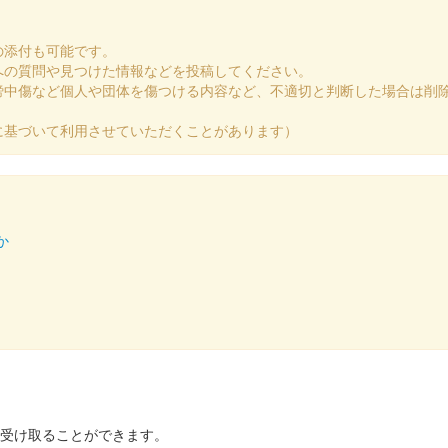
の添付も可能です。
への質問や見つけた情報などを投稿してください。
メ版
謗中傷など個人や団体を傷つける内容など、不適切と判断した場合は削
民祭 松本まつりにブース出展していたMIXI_ANIMEブースにて販売さ
に基づいて利用させていただくことがあります）
版
か
成された御城印。松本城と旧開智学校の絵柄を組み合わせると1枚の絵になる
を受け取ることができます。