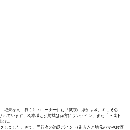
１部、絶景を見に行く》のコーナーには「闇夜に浮かぶ城、冬こそ必
介されています。松本城と弘前城は両方にランクイン、また「〜城下
記も。
しました。さて、同行者の満足ポイント(街歩きと地元の食やお酒)