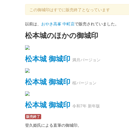
この御城印はすでに販売終了となっています
以前は、
おやき高峯 中町店
で販売されていました。
松本城のほかの御城印
松本城 御城印
満月バージョン
松本城 御城印
桜バージョン
松本城 御城印
令和7年 新年版
販売終了
登久姫氏による直筆の御城印。