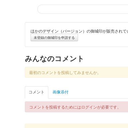
ほかのデザイン（バージョン）の御城印が販売されて
松本城 御城印
令和6年 睦月限定版
未登録の御城印を申請する
配布終了
2024年の暦シリーズ(2月～12月)11枚全て集めた方に｢
みんなのコメント
松本城 御城印
最初のコメントを投稿してみませんか。
令和6年 師走限定版
販売終了
コメント
画像添付
登久姫氏による直筆の御城印。おやき高峯での直書きイ
コメントを投稿するためにはログインが必要です。
松本城 御城印
オシロボット 松本城 CG版
2024年11月3日（金）に開催された第67回まつもと市