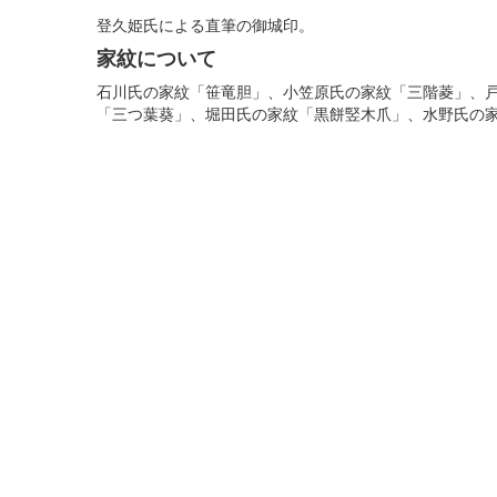
登久姫氏による直筆の御城印。
家紋について
石川氏の家紋「笹竜胆」、小笠原氏の家紋「三階菱」、
「三つ葉葵」、堀田氏の家紋「黒餅竪木爪」、水野氏の