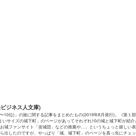
経ビジネス人文庫)
10位)」の旅に関する記事をまとめたもの(2019年8月発行)。《第
よいサイズの城下町」のページがあってそれぞれ10の城と城下町が紹
お城ファンサイト「攻城団」などの推薦や…」というちょっと嬉しい表
出したのですが、やっぱり「城、城下町」のページを真っ先にチェック