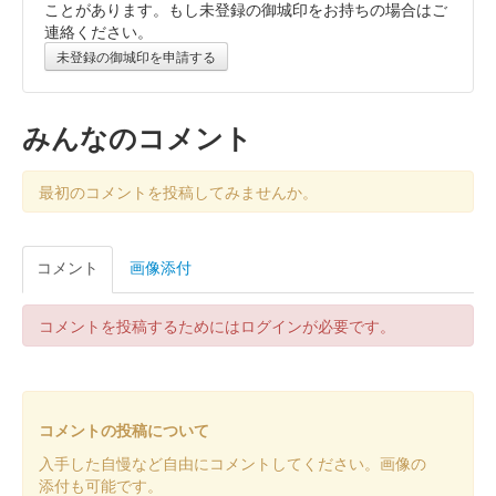
令和7年夏バージョン「花火」
ことがあります。もし未登録の御城印をお持ちの場合はご
連絡ください。
販売終了
未登録の御城印を申請する
小田原の夏といえば今年で36回目を迎える「酒匂川花火大会」。
夏の夜空を彩る花火と威風堂々とした天守を描いたデザインの御
城印。2000枚限定。
みんなのコメント
小田原城 御城印
最初のコメントを投稿してみませんか。
令和7年夏バージョン「鯉」
販売終了
コメント
画像添付
小田原城のお堀を優雅に泳ぐ鯉をモチーフに、爽やかな青を基調
にした小田原城の姿、暑い夏にぴったりな涼を感じるデザインの
御城印。2000枚限定。
コメントを投稿するためにはログインが必要です。
小田原城 御城印
小田原城×ドクターイエロー版
コメントの投稿について
EX旅先予約で【小田原城×ドクターイエロー】天守閣入館券＆特
入手した自慢など自由にコメントしてください。画像の
別御城印を購入すると、小田原城天守閣入館受付でもらえる御城
添付も可能です。
印。