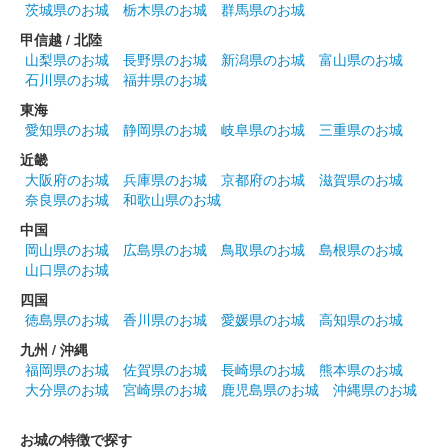
茨城県のお城
栃木県のお城
群馬県のお城
甲信越 / 北陸
小田原城 御城印
特別展開催記念 ウメ子 黒版
山梨県のお城
長野県のお城
新潟県のお城
富山県のお城
石川県のお城
福井県のお城
販売終了
東海
小田原城天守閣で開催中の特別展「お城に動物園があった〜小田
愛知県のお城
静岡県のお城
岐阜県のお城
三重県のお城
原動物園の26738日」を記念して、小田原動物園の人気者だった
近畿
インド象のウメ子をモチーフとした御城印した。500枚限定。
大阪府のお城
兵庫県のお城
京都府のお城
滋賀県のお城
奈良県のお城
和歌山県のお城
小田原城 御城印
中国
2024夏 海バージョン
岡山県のお城
広島県のお城
鳥取県のお城
島根県のお城
山口県のお城
販売終了
四国
天守閣最上階から見渡せる海（相模湾）をモチーフにした御城
徳島県のお城
香川県のお城
愛媛県のお城
高知県のお城
印。
九州 / 沖縄
福岡県のお城
佐賀県のお城
長崎県のお城
熊本県のお城
大分県のお城
宮崎県のお城
鹿児島県のお城
沖縄県のお城
小田原城 御城印
令和6年 あじさい・花菖蒲版
お城の特徴で探す
販売終了