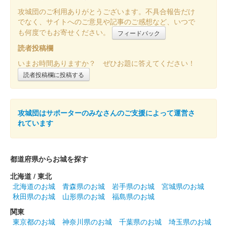
小田原城 御城印
攻城団のご利用ありがとうございます。不具合報告だけ
オシロボット 小田原城 デフォルメ
でなく、サイトへのご意見や記事のご感想など、いつで
も何度でもお寄せください。
版
フィードバック
読者投稿欄
2024年12月21、22日に開催されたお城EXPO 2024の城郭合体オ
シロボッツブースにて販売された御城印。2025年7月25日から現
いまお時間ありますか？ ぜひお題に答えてください！
地販売。
読者投稿欄に投稿する
小田原城 御城印
令和6年 小田原ちょうちん版
攻城団はサポーターのみなさんのご支援によって運営さ
れています
販売終了
都道府県からお城を探す
小田原城 御城印
特別展開催記念 ウメ子 青版
北海道 / 東北
販売終了
北海道のお城
青森県のお城
岩手県のお城
宮城県のお城
秋田県のお城
山形県のお城
福島県のお城
小田原城天守閣で開催中の特別展「お城に動物園があった〜小田
原動物園の26738日」を記念して、小田原動物園の人気者だった
関東
インド象のウメ子をモチーフとした御城印した。500枚限定。
東京都のお城
神奈川県のお城
千葉県のお城
埼玉県のお城