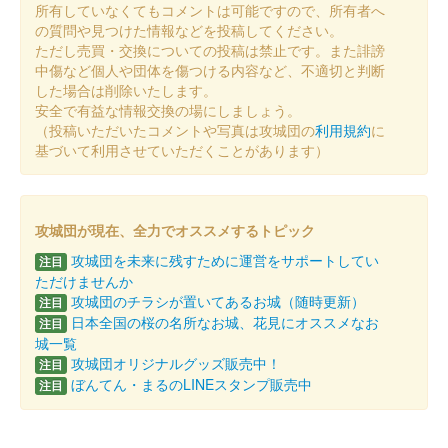
所有していなくてもコメントは可能ですので、所有者へ
の質問や見つけた情報などを投稿してください。
ただし売買・交換についての投稿は禁止です。また誹謗
小田原城 御城印
令和7年 あじさい花菖蒲版
中傷など個人や団体を傷つける内容など、不適切と判断
した場合は削除いたします。
販売終了
安全で有益な情報交換の場にしましょう。
（投稿いただいたコメントや写真は攻城団の
利用規約
に
小田原城址公園に多数開花するあじさいと花菖蒲をモチーフにし
基づいて利用させていただくことがあります）
た御城印。
小田原城 御城印
桜バージョン
攻城団が現在、全力でオススメするトピック
攻城団を未来に残すために運営をサポートしてい
注目
販売終了
ただけませんか
限定5000枚
攻城団のチラシが置いてあるお城（随時更新）
注目
日本全国の桜の名所なお城、花見にオススメなお
注目
城一覧
小田原城 御城印
攻城団オリジナルグッズ販売中！
注目
小田原城天守閣3,000万人記念御城
ぼんてん・まるのLINEスタンプ販売中
注目
印
販売終了