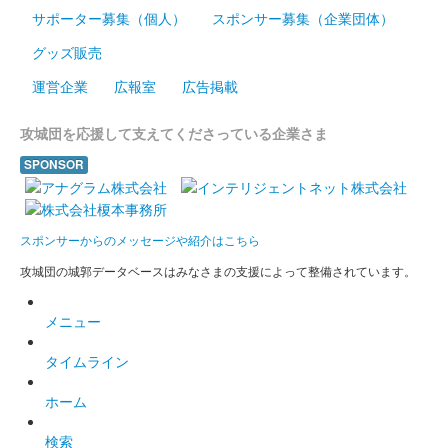
梅の名所である小田原と新春の小田原城をイメージした御城印。
サポーター募集（個人）
スポンサー募集（企業団体）
5000枚限定。
グッズ販売
運営企業
広報室
広告掲載
小田原城 御城印
お城EXPO2023限定版
攻城団を応援して支えてくださっている企業さま
販売終了
SPONSOR
小田原城 御城印
オシロボット 小田原城
スポンサーからのメッセージや紹介はこちら
2023年12月16，17日に開催されたお城EXPO2023の
攻城団の城郭データベースはみなさまの支援によって整備されています。
「MIXI_ANIME『城郭合体オシロボッツ』」のブースにて販売さ
れた「城郭合体オシロボッツ」とのコラボ御城印。その後、現地
販売。
メニュー
タイムライン
小田原城 御城印
小田原北条氏誕生五百年記念 姉妹
ホーム
都市版
検索