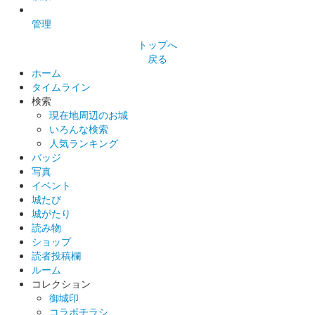
販売終了
管理
令和5年は二代目当主の氏綱による「伊勢」から「北条」への改
トップへ
姓、小田原北条氏の誕生から500年の節目の年を記念して、小田
戻る
原市、八王子市、寄居町の三自治体の協動事業として作成された
ホーム
御城印。小田原城、八王子……
タイムライン
検索
現在地周辺のお城
小田原城 御城印
いろんな検索
令和5年 夏版
人気ランキング
バッジ
販売終了
写真
花火をモチーフにデザインされた御城印。
イベント
城たび
城がたり
小田原城 御城印
読み物
令和5年 あじさい版
ショップ
読者投稿欄
販売終了
ルーム
小田原城址公園に多数開花するあじさいをモチーフにした御城
コレクション
印。
御城印
コラボチラシ