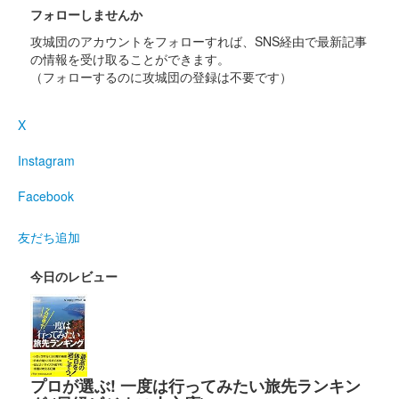
フォローしませんか
1960年に小田原市制20周年記念事業として復興された小田原城
攻城団のアカウントをフォローすれば、SNS経由で最新記事
天守閣が、2025年3月8日（土）に、累計来場者3,000万人を達成
の情報を受け取ることができます。
したのを記念して製作された限定御城印。シンプルな白地に天守
（フォローするのに攻城団の登録は不要です）
閣と北条氏家……
X
小田原城 御城印
城熱祭版
Instagram
販売終了
Facebook
城熱祭2025限定の御城印
友だち追加
小田原城 御城印
梅バージョン
今日のレビュー
販売終了
3000枚限定。
プロが選ぶ! 一度は行ってみたい旅先ランキン
小田原城 御城印
令和七年 新春版