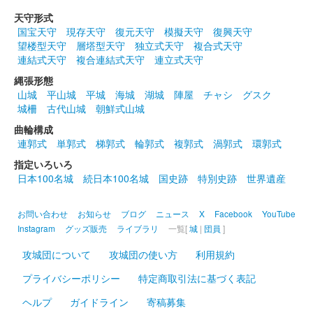
3000枚限定。
天守形式
国宝天守
現存天守
復元天守
模擬天守
復興天守
望楼型天守
層塔型天守
独立式天守
複合式天守
小田原城 御城印
連結式天守
複合連結式天守
連立式天守
令和6年 藤版
縄張形態
販売終了
山城
平山城
平城
海城
湖城
陣屋
チャシ
グスク
城柵
古代山城
朝鮮式山城
小田原城址公園内で毎年ゴールデンウィーク前後に見頃を迎える
藤の花をモチーフにした御城印。3000枚限定。
曲輪構成
連郭式
単郭式
梯郭式
輪郭式
複郭式
渦郭式
環郭式
指定いろいろ
小田原城 御城印
日本100名城
続日本100名城
国史跡
特別史跡
世界遺産
令和6年 桜版
販売終了
お問い合わせ
お知らせ
ブログ
ニュース
X
Facebook
YouTube
5000枚限定。
Instagram
グッズ販売
ライブラリ
一覧[
城
|
団員
]
攻城団について
攻城団の使い方
利用規約
小田原城 御城印
令和5年 梅版
プライバシーポリシー
特定商取引法に基づく表記
ヘルプ
ガイドライン
寄稿募集
販売終了