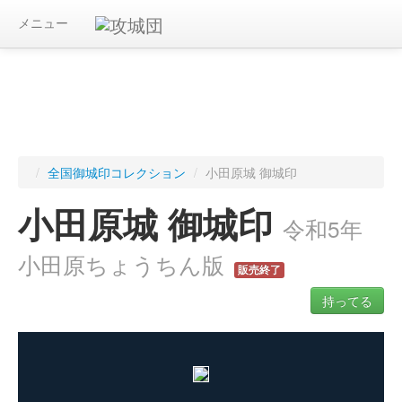
メニュー
/
全国御城印コレクション
/
小田原城 御城印
小田原城 御城印
令和5年
小田原ちょうちん版
販売終了
持ってる
ログインすると入手した御城印を記録できます