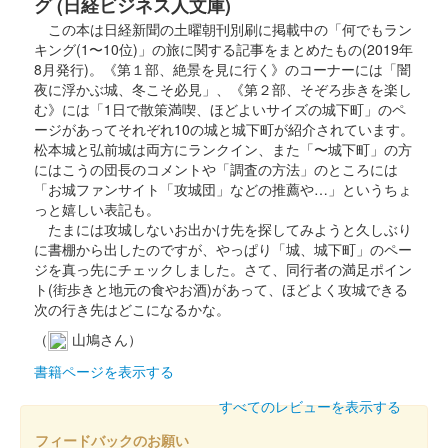
グ (日経ビジネス人文庫)
この本は日経新聞の土曜朝刊別刷に掲載中の「何でもラン
販売終了
キング(1〜10位)」の旅に関する記事をまとめたもの(2019年
8月発行)。《第１部、絶景を見に行く》のコーナーには「闇
夜に浮かぶ城、冬こそ必見」、《第２部、そぞろ歩きを楽し
小田原城 御城印
む》には「1日で散策満喫、ほどよいサイズの城下町」のペ
お城EXPO 2024限定版 通常ver.
ージがあってそれぞれ10の城と城下町が紹介されています。
販売終了
松本城と弘前城は両方にランクイン、また「〜城下町」の方
にはこうの団長のコメントや「調査の方法」のところには
2024年12月21、22日に開催されたお城EXPO 2024の小田原城・
「お城ファンサイト「攻城団」などの推薦や…」というちょ
石垣山城・北条五代観光推進協議会ブースにて販売された御城
っと嬉しい表記も。
印。200枚限定。
たまには攻城しないお出かけ先を探してみようと久しぶり
に書棚から出したのですが、やっぱり「城、城下町」のペー
ジを真っ先にチェックしました。さて、同行者の満足ポイン
小田原城 御城印
ト(街歩きと地元の食やお酒)があって、ほどよく攻城できる
お城EXPO 2024限定版 立体ver.
次の行き先はどこになるかな。
販売終了
（
山鳩さん）
2024年12月21、22日に開催されたお城EXPO 2024の小田原城・
書籍ページを表示する
石垣山城・北条五代観光推進協議会ブースにて販売された御城
印。200枚限定。
すべてのレビューを表示する
フィードバックのお願い