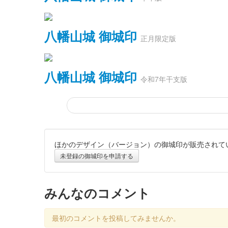
八幡山城 御城印
正月限定版
八幡山城 御城印
令和7年干支版
ほかのデザイン（バージョン）の御城印が販売されて
八幡山城 御城印
令和7年正月版
未登録の御城印を申請する
販売終了
みんなのコメント
八幡山城 記念御朱印
令和6年正月版 龍ver
最初のコメントを投稿してみませんか。