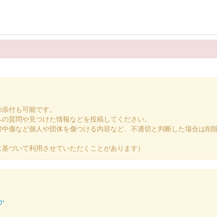
.1
れる御城印。
の添付も可能です。
への質問や見つけた情報などを投稿してください。
ver.
謗中傷など個人や団体を傷つける内容など、不適切と判断した場合は削
に基づいて利用させていただくことがあります）
ver.
か