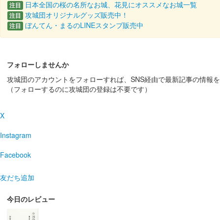
日本全国の桜の名所なお城、花見にオススメなお城一覧
注目
攻城団オリジナルグッズ販売中！
注目
八幡山城 御城印
ぼんてん・まるのLINEスタンプ販売中
注目
令和4年度花シリーズ 秋桜
八幡山城 記念御朱印
フォローしませんか
令和4年限定 豊臣
攻城団のアカウントをフォローすれば、SNS経由で最新記事の情報
正月限定版。菊花紋が金色で押されている。
（フォローするのに攻城団の登録は不要です）
八幡山城 記念御朱印
X
令和4年限定 天守
Instagram
正月限定版。菊花紋が金色で押されている。
Facebook
八幡山城 記念御朱印
令和4年限定（金
友だち追加
正月限定版。菊花紋が金色で押されている。
今日のレビュー