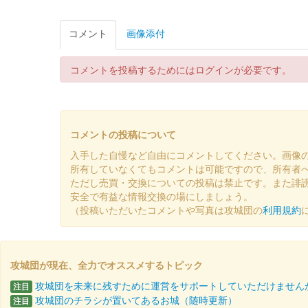
八幡山城 記念御朱印
令和6年正月版 龍ver
コメント
画像添付
当初は300円、その後、干支版として400円で販売
コメントを投稿するためにはログインが必要です。
八幡山城 御城印
端午の節句版
令和5年から毎年 端午の節句期間（GW期間）に頒布さ
コメントの投稿について
入手した自慢など自由にコメントしてください。画像
所有していなくてもコメントは可能ですので、所有者
八幡山城 記念御朱印
令和5年正月版 赤富士
ただし売買・交換についての投稿は禁止です。また誹
安全で有益な情報交換の場にしましょう。
（投稿いただいたコメントや写真は攻城団の
利用規約
八幡山城 記念御朱印
令和5年正月版 うさぎ
攻城団が現在、全力でオススメするトピック
八幡山城 御城印
攻城団を未来に残すために運営をサポートしていただけません
注目
令和4年度紅葉バージョン
攻城団のチラシが置いてあるお城（随時更新）
注目