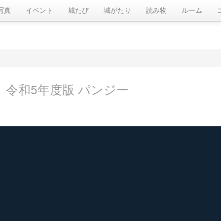
写真
イベント
城たび
城がたり
読み物
ルーム
印
令和5年度版 パンジー