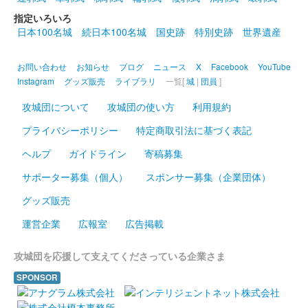
八幡山城 記念御朱印
指定いろいろ
ひまわり
日本100名城
続日本100名城
国史跡
特別史跡
世界遺産
お問い合わせ
お知らせ
ブログ
ニュース
X
Facebook
YouTube
八幡山城 記念御朱印
あさがお
Instagram
グッズ販売
ライブラリ
一覧[
城
|
団員
]
攻城団について
攻城団の使い方
利用規約
八幡山城 記念御朱印
プライバシーポリシー
特定商取引法に基づく表記
令和3年限定 秋桜
ヘルプ
ガイドライン
寄稿募集
薄い和紙に菊の御門（朱肉、押捺）と豊臣秀次の家紋（黒色、印
刷）がデザインされた御城印。
サポーター募集（個人）
スポンサー募集（企業団体）
グッズ販売
八幡山城 記念御朱印
運営企業
広報室
広告掲載
あじさい
攻城団を応援して支えてくださっている企業さま
八幡山城 記念御朱印
SPONSOR
令和4年限定