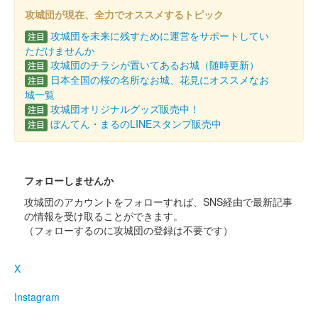
八幡山城 御城印
令和4年度花シリーズ 秋桜
攻城団が現在、全力でオススメするトピック
攻城団を未来に残すために運営をサポートしてい
注目
ただけませんか
八幡山城 記念御朱印
攻城団のチラシが置いてあるお城（随時更新）
注目
令和4年限定 豊臣秀次（金
日本全国の桜の名所なお城、花見にオススメなお
注目
城一覧
バージョン）
攻城団オリジナルグッズ販売中！
注目
正月限定版。菊花紋が金色で押されている。
ぼんてん・まるのLINEスタンプ販売中
注目
八幡山城 記念御朱印
令和4年限定 天守（金バー
フォローしませんか
攻城団のアカウントをフォローすれば、SNS経由で最新記事
ジョン）
の情報を受け取ることができます。
（フォローするのに攻城団の登録は不要です）
正月限定版。菊花紋が金色で押されている。
X
八幡山城 記念御朱印
令和4年限定（金バージョ
Instagram
ン）