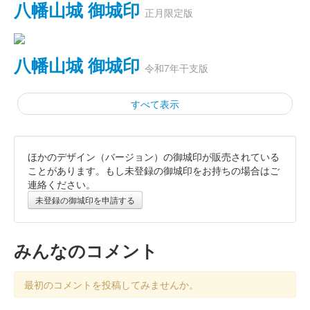
八幡山城 御城印
正月限定版
八幡山城 御城印
令和7年干支版
すべて表示
ほかのデザイン（バージョン）の御城印が販売されている
八幡山城 御城印
令和7年正月版
ことがあります。もし未登録の御城印をお持ちの場合はご
連絡ください。
販売終了
未登録の御城印を申請する
八幡山城 記念御朱印
令和6年正月版 龍ver.2
みんなのコメント
最初のコメントを投稿してみませんか。
八幡山城 記念御朱印
令和6年正月版 龍ver.1