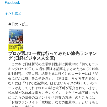
Facebook
正月限定版。菊花紋が金色で押されている。
友だち追加
八幡山城 記念御朱印
今日のレビュー
令和4年限定 寅（金バージ
ョン）
正月限定版。菊花紋が金色で押されている。
プロが選ぶ! 一度は行ってみたい旅先ランキン
八幡山城 記念御朱印
グ (日経ビジネス人文庫)
令和2年秋限定 もみじ
この本は日経新聞の土曜朝刊別刷に掲載中の「何でもラン
キング(1〜10位)」の旅に関する記事をまとめたもの(2019年
販売終了
8月発行)。《第１部、絶景を見に行く》のコーナーには「闇
夜に浮かぶ城、冬こそ必見」、《第２部、そぞろ歩きを楽し
む》には「1日で散策満喫、ほどよいサイズの城下町」のペ
八幡山城 記念御朱印
ージがあってそれぞれ10の城と城下町が紹介されています。
松本城と弘前城は両方にランクイン、また「〜城下町」の方
にはこうの団長のコメントや「調査の方法」のところには
「お城ファンサイト「攻城団」などの推薦や…」というちょ
八幡山城 記念御朱印
令和4年限定 寅
っと嬉しい表記も。