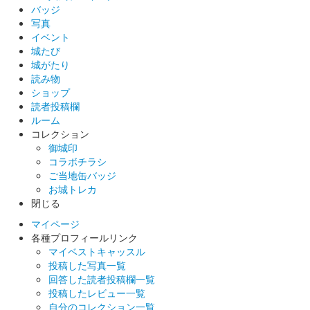
バッジ
当初は300円、その後はもみじ版として400円で販売
写真
イベント
城たび
八幡山城 御城印
城がたり
読み物
ショップ
当初は300円、その後は秋明菊版として400円で販売
読者投稿欄
ルーム
コレクション
八幡山城 記念御朱印
御城印
令和3年限定 桔梗
コラボチラシ
ご当地缶バッジ
お城トレカ
八幡山城 御城印
閉じる
秋の草花版
マイページ
各種プロフィールリンク
八幡山城 記念御朱印
マイベストキャッスル
令和4年花シリーズ 桜
投稿した写真一覧
回答した読者投稿欄一覧
投稿したレビュー一覧
自分のコレクション一覧