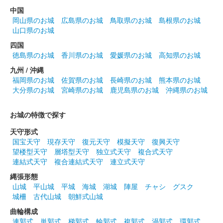
中国
八幡山城 記念御朱印
岡山県のお城
広島県のお城
鳥取県のお城
島根県のお城
令和5年度版 パンジー
山口県のお城
令和5年度花シリーズ。
四国
徳島県のお城
香川県のお城
愛媛県のお城
高知県のお城
九州 / 沖縄
八幡山城 記念御朱印
令和5年度版 シクラメン
福岡県のお城
佐賀県のお城
長崎県のお城
熊本県のお城
大分県のお城
宮崎県のお城
鹿児島県のお城
沖縄県のお城
令和5年度花シリーズ。
お城の特徴で探す
八幡山城 記念御朱印
令和5年度版 桜
天守形式
国宝天守
現存天守
復元天守
模擬天守
復興天守
令和5年度花シリーズ。
望楼型天守
層塔型天守
独立式天守
複合式天守
連結式天守
複合連結式天守
連立式天守
縄張形態
八幡山城 記念御朱印
令和5年度版 ひまわり
山城
平山城
平城
海城
湖城
陣屋
チャシ
グスク
城柵
古代山城
朝鮮式山城
令和5年度花シリーズ。
曲輪構成
連郭式
単郭式
梯郭式
輪郭式
複郭式
渦郭式
環郭式