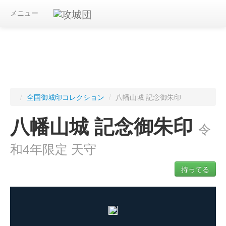
メニュー
/
全国御城印コレクション
/
八幡山城 記念御朱印
八幡山城 記念御朱印
令
和4年限定 天守
持ってる
ログインすると入手した御城印を記録できます