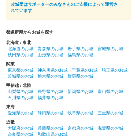
攻城団はサポーターのみなさんのご支援によって運営さ
れています
八幡山城 記念御朱印
すいれん
都道府県からお城を探す
八幡山城 記念御朱印
北海道 / 東北
令和5年度版 椿
北海道のお城
青森県のお城
岩手県のお城
宮城県のお城
令和5年度花シリーズ。
秋田県のお城
山形県のお城
福島県のお城
関東
東京都のお城
神奈川県のお城
千葉県のお城
埼玉県のお城
八幡山城 記念御朱印
茨城県のお城
栃木県のお城
群馬県のお城
令和5年度版 水仙
甲信越 / 北陸
令和5年度花シリーズ。
山梨県のお城
長野県のお城
新潟県のお城
富山県のお城
石川県のお城
福井県のお城
東海
八幡山城 記念御朱印
令和5年度版 石楠花
愛知県のお城
静岡県のお城
岐阜県のお城
三重県のお城
令和5年度花シリーズ。石楠花（しゃくなげ）がデザインされて
近畿
いる。
大阪府のお城
兵庫県のお城
京都府のお城
滋賀県のお城
奈良県のお城
和歌山県のお城