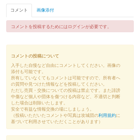
当初は300円、その後、干支版として400円で販売
コメント
画像添付
八幡山城 御城印
コメントを投稿するためにはログインが必要です。
端午の節句版
令和5年から毎年 端午の節句期間（GW期間）に頒布される御城
印。
コメントの投稿について
入手した自慢など自由にコメントしてください。画像の
八幡山城 記念御朱印
令和5年正月版 赤富士ver.
添付も可能です。
所有していなくてもコメントは可能ですので、所有者へ
の質問や見つけた情報などを投稿してください。
ただし売買・交換についての投稿は禁止です。また誹謗
八幡山城 記念御朱印
令和5年正月版 うさぎver.
中傷など個人や団体を傷つける内容など、不適切と判断
した場合は削除いたします。
安全で有益な情報交換の場にしましょう。
（投稿いただいたコメントや写真は攻城団の
利用規約
に
八幡山城 御城印
令和4年度紅葉バージョン
基づいて利用させていただくことがあります）