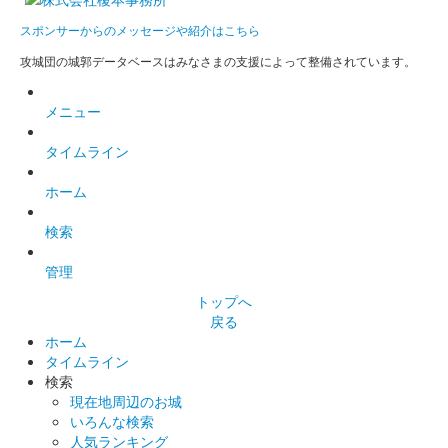
八幡山城 記念御朱印
スポンサーからのメッセージや紹介はこちら
令和4年限定 豊臣秀次
攻城団の城郭データベースはみなさまの支援によって整備されています。
八幡山城 記念御朱印
メニュー
蓮 開花記念
タイムライン
八幡山城 記念御朱印
ホーム
バラ
検索
八幡山城 記念御朱印
管理
令和4年限定 椿
トップへ
戻る
ホーム
八幡山城 記念御朱印
令和4年限定 水仙
タイムライン
検索
現在地周辺のお城
いろんな検索
八幡山城 御城印
令和5年秋バージョン
人気ランキング