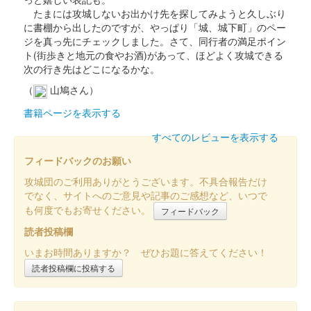
たまには攻城しないお出かけ先を探してみようと久しぶり
通常の干支版。菊花紋が菊花紋が朱色で押されている。
に書棚から出したのですが、やっぱり「城、城下町」のペー
ジを真っ先にチェックしました。さて、同行者の満足ポイン
ト(街歩きと地元の食やお酒)があって、ほどよく攻城できる
八幡山城 記念御朱印
次の行き先はどこになるかな。
令和4年度限定パンジー
（
山鳩さん）
書籍ページを表示する
八幡山城 御城印
令和5年度版 紅葉
すべてのレビューを表示する
フィードバックのお願い
八幡山城 記念御朱印
攻城団のご利用ありがとうございます。不具合報告だけ
令和2年限定 天守（金バー
でなく、サイトへのご意見や記事のご感想など、いつで
も何度でもお寄せください。
フィードバック
ジョン）
読者投稿欄
いまお時間ありますか？ ぜひお題に答えてください！
八幡山城 記念御朱印
令和2年限定 豊臣秀次（金
読者投稿欄に投稿する
バージョン）