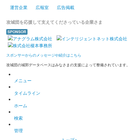
運営企業
広報室
広告掲載
八幡山城 記念御朱印
攻城団を応援して支えてくださっている企業さま
令和3年限定 秋桜
SPONSOR
薄い和紙に菊の御門（朱肉、押捺）と豊臣秀次の家紋（黒色、印
刷）がデザインされた御城印。
スポンサーからのメッセージや紹介はこちら
八幡山城 記念御朱印
あじさい
攻城団の城郭データベースはみなさまの支援によって整備されています。
メニュー
八幡山城 記念御朱印
令和4年限定
タイムライン
ホーム
八幡山城 記念御朱印
令和4年限定 豊臣秀次
検索
管理
八幡山城 記念御朱印
トップへ