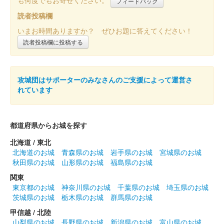
フィードバック
読者投稿欄
八幡山城 御城印
いまお時間ありますか？ ぜひお題に答えてください！
令和5年度版 紅葉
読者投稿欄に投稿する
八幡山城 記念御朱印
令和2年限定 天守（金バー
攻城団はサポーターのみなさんのご支援によって運営さ
れています
ジョン）
都道府県からお城を探す
八幡山城 記念御朱印
令和2年限定 豊臣秀次（金
北海道 / 東北
北海道のお城
青森県のお城
岩手県のお城
宮城県のお城
バージョン）
秋田県のお城
山形県のお城
福島県のお城
関東
東京都のお城
神奈川県のお城
千葉県のお城
埼玉県のお城
八幡山城 記念御朱印
すいれん
茨城県のお城
栃木県のお城
群馬県のお城
甲信越 / 北陸
山梨県のお城
長野県のお城
新潟県のお城
富山県のお城