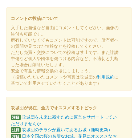
令和5年から毎年 端午の節句期間（GW期間）に頒布される御城
印。
コメントの投稿について
入手した自慢など自由にコメントしてください。画像の
八幡山城 記念御朱印
令和5年正月版 赤富士ver.
添付も可能です。
所有していなくてもコメントは可能ですので、所有者へ
の質問や見つけた情報などを投稿してください。
ただし売買・交換についての投稿は禁止です。また誹謗
八幡山城 記念御朱印
令和5年正月版 うさぎver.
中傷など個人や団体を傷つける内容など、不適切と判断
した場合は削除いたします。
安全で有益な情報交換の場にしましょう。
（投稿いただいたコメントや写真は攻城団の
利用規約
に
八幡山城 御城印
令和4年度紅葉バージョン
基づいて利用させていただくことがあります）
八幡山城 御城印
令和4年度花シリーズ 秋桜
攻城団が現在、全力でオススメするトピック
攻城団を未来に残すために運営をサポートしてい
注目
ただけませんか
八幡山城 記念御朱印
攻城団のチラシが置いてあるお城（随時更新）
注目
令和4年限定 豊臣秀次（金
日本全国の桜の名所なお城、花見にオススメなお
注目