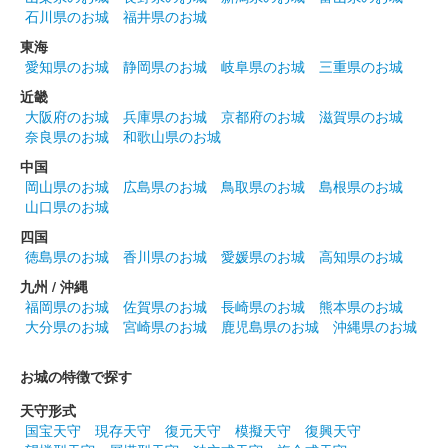
八幡山城 記念御朱印
石川県のお城
福井県のお城
令和5年度版 椿
東海
令和5年度花シリーズ。
愛知県のお城
静岡県のお城
岐阜県のお城
三重県のお城
近畿
大阪府のお城
兵庫県のお城
京都府のお城
滋賀県のお城
八幡山城 記念御朱印
令和5年度版 水仙
奈良県のお城
和歌山県のお城
中国
令和5年度花シリーズ。
岡山県のお城
広島県のお城
鳥取県のお城
島根県のお城
山口県のお城
八幡山城 記念御朱印
四国
令和5年度版 石楠花
徳島県のお城
香川県のお城
愛媛県のお城
高知県のお城
令和5年度花シリーズ。石楠花（しゃくなげ）がデザインされて
九州 / 沖縄
いる。
福岡県のお城
佐賀県のお城
長崎県のお城
熊本県のお城
大分県のお城
宮崎県のお城
鹿児島県のお城
沖縄県のお城
八幡山城 記念御朱印
令和5年度版 パンジー
お城の特徴で探す
令和5年度花シリーズ。
天守形式
国宝天守
現存天守
復元天守
模擬天守
復興天守