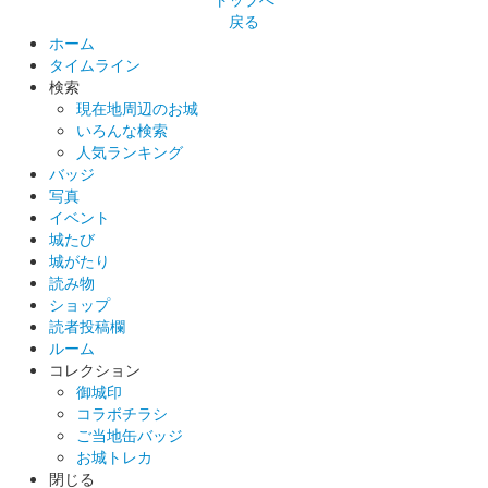
蓮 開花記念
戻る
ホーム
タイムライン
八幡山城 記念御朱印
検索
バラ
現在地周辺のお城
いろんな検索
人気ランキング
八幡山城 記念御朱印
バッジ
令和4年限定 椿
写真
イベント
城たび
八幡山城 記念御朱印
城がたり
令和4年限定 水仙
読み物
ショップ
読者投稿欄
八幡山城 御城印
ルーム
令和5年秋バージョン
コレクション
当初は300円、その後はもみじ版として400円で販売
御城印
コラボチラシ
ご当地缶バッジ
お城トレカ
八幡山城 御城印
閉じる