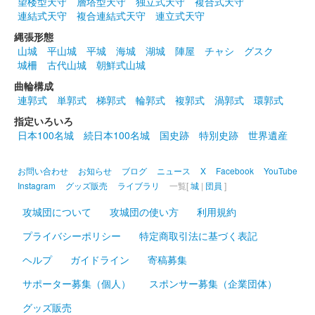
望楼型天守
層塔型天守
独立式天守
複合式天守
連結式天守
複合連結式天守
連立式天守
八幡山城 記念御朱印
令和5年度版 シクラメン
縄張形態
令和5年度花シリーズ。
山城
平山城
平城
海城
湖城
陣屋
チャシ
グスク
城柵
古代山城
朝鮮式山城
曲輪構成
八幡山城 記念御朱印
連郭式
単郭式
梯郭式
輪郭式
複郭式
渦郭式
環郭式
令和5年度版 桜
指定いろいろ
令和5年度花シリーズ。
日本100名城
続日本100名城
国史跡
特別史跡
世界遺産
八幡山城 記念御朱印
お問い合わせ
お知らせ
ブログ
ニュース
X
Facebook
YouTube
令和5年度版 ひまわり
Instagram
グッズ販売
ライブラリ
一覧[
城
|
団員
]
令和5年度花シリーズ。
攻城団について
攻城団の使い方
利用規約
プライバシーポリシー
特定商取引法に基づく表記
八幡山城 記念御朱印
ひまわり
ヘルプ
ガイドライン
寄稿募集
サポーター募集（個人）
スポンサー募集（企業団体）
八幡山城 記念御朱印
グッズ販売
あさがお