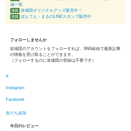
城一覧
バージョン）
攻城団オリジナルグッズ販売中！
注目
正月限定版。菊花紋が金色で押されている。
ぼんてん・まるのLINEスタンプ販売中
注目
八幡山城 記念御朱印
令和4年限定 天守（金バー
フォローしませんか
攻城団のアカウントをフォローすれば、SNS経由で最新記事
ジョン）
の情報を受け取ることができます。
（フォローするのに攻城団の登録は不要です）
正月限定版。菊花紋が金色で押されている。
X
八幡山城 記念御朱印
令和4年限定（金バージョ
Instagram
ン）
Facebook
正月限定版。菊花紋が金色で押されている。
友だち追加
八幡山城 記念御朱印
今日のレビュー
令和4年限定 寅（金バージ