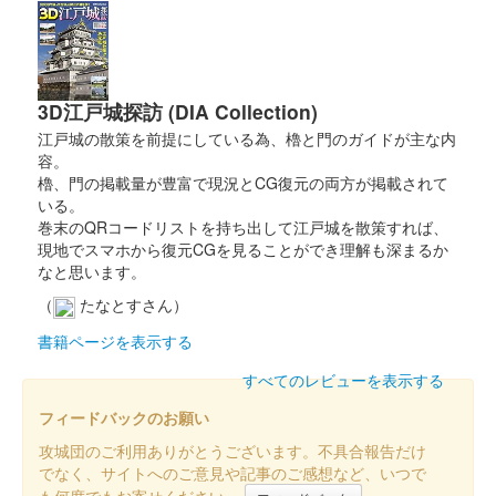
ョン）
正月限定版。菊花紋が金色で押されている。
3D江戸城探訪 (DIA Collection)
八幡山城 記念御朱印
江戸城の散策を前提にしている為、櫓と門のガイドが主な内
令和2年秋限定 もみじ
容。
櫓、門の掲載量が豊富で現況とCG復元の両方が掲載されて
販売終了
いる。
巻末のQRコードリストを持ち出して江戸城を散策すれば、
現地でスマホから復元CGを見ることができ理解も深まるか
八幡山城 記念御朱印
なと思います。
（
たなとすさん）
書籍ページを表示する
八幡山城 記念御朱印
令和4年限定 寅
すべてのレビューを表示する
通常の干支版。菊花紋が菊花紋が朱色で押されている。
フィードバックのお願い
攻城団のご利用ありがとうございます。不具合報告だけ
八幡山城 記念御朱印
でなく、サイトへのご意見や記事のご感想など、いつで
令和4年度限定パンジー
も何度でもお寄せください。