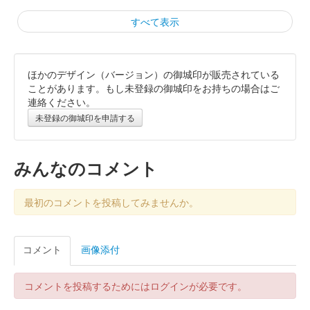
すべて表示
ほかのデザイン（バージョン）の御城印が販売されている
八幡山城 御城印
令和7年正月版
ことがあります。もし未登録の御城印をお持ちの場合はご
連絡ください。
販売終了
未登録の御城印を申請する
八幡山城 記念御朱印
令和6年正月版 龍ver.2
みんなのコメント
最初のコメントを投稿してみませんか。
八幡山城 記念御朱印
令和6年正月版 龍ver.1
当初は300円、その後、干支版として400円で販売
コメント
画像添付
八幡山城 御城印
コメントを投稿するためにはログインが必要です。
端午の節句版