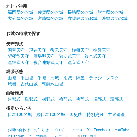
九州 / 沖縄
福岡県のお城
佐賀県のお城
長崎県のお城
熊本県のお城
大分県のお城
宮崎県のお城
鹿児島県のお城
沖縄県のお城
お城の特徴で探す
天守形式
国宝天守
現存天守
復元天守
模擬天守
復興天守
望楼型天守
層塔型天守
独立式天守
複合式天守
連結式天守
複合連結式天守
連立式天守
縄張形態
山城
平山城
平城
海城
湖城
陣屋
チャシ
グスク
城柵
古代山城
朝鮮式山城
曲輪構成
連郭式
単郭式
梯郭式
輪郭式
複郭式
渦郭式
環郭式
指定いろいろ
日本100名城
続日本100名城
国史跡
特別史跡
世界遺産
お問い合わせ
お知らせ
ブログ
ニュース
X
Facebook
YouTube
Instagram
グッズ販売
ライブラリ
一覧[
城
|
団員
]