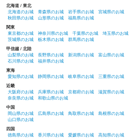
北海道 / 東北
北海道のお城
青森県のお城
岩手県のお城
宮城県のお城
秋田県のお城
山形県のお城
福島県のお城
関東
東京都のお城
神奈川県のお城
千葉県のお城
埼玉県のお城
茨城県のお城
栃木県のお城
群馬県のお城
甲信越 / 北陸
山梨県のお城
長野県のお城
新潟県のお城
富山県のお城
石川県のお城
福井県のお城
東海
愛知県のお城
静岡県のお城
岐阜県のお城
三重県のお城
近畿
大阪府のお城
兵庫県のお城
京都府のお城
滋賀県のお城
奈良県のお城
和歌山県のお城
中国
岡山県のお城
広島県のお城
鳥取県のお城
島根県のお城
山口県のお城
四国
徳島県のお城
香川県のお城
愛媛県のお城
高知県のお城