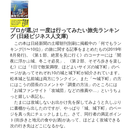
プロが選ぶ! 一度は行ってみたい旅先ランキン
グ (日経ビジネス人文庫)
この本は日経新聞の土曜朝刊別刷に掲載中の「何でもラン
キング(1〜10位)」の旅に関する記事をまとめたもの(2019年
8月発行)。《第１部、絶景を見に行く》のコーナーには「闇
夜に浮かぶ城、冬こそ必見」、《第２部、そぞろ歩きを楽し
む》には「1日で散策満喫、ほどよいサイズの城下町」のペ
ージがあってそれぞれ10の城と城下町が紹介されています。
松本城と弘前城は両方にランクイン、また「〜城下町」の方
にはこうの団長のコメントや「調査の方法」のところには
「お城ファンサイト「攻城団」などの推薦や…」というちょ
っと嬉しい表記も。
たまには攻城しないお出かけ先を探してみようと久しぶり
に書棚から出したのですが、やっぱり「城、城下町」のペー
ジを真っ先にチェックしました。さて、同行者の満足ポイン
ト(街歩きと地元の食やお酒)があって、ほどよく攻城できる
次の行き先はどこになるかな。