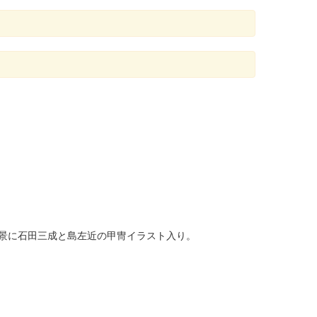
。背景に石田三成と島左近の甲冑イラスト入り。