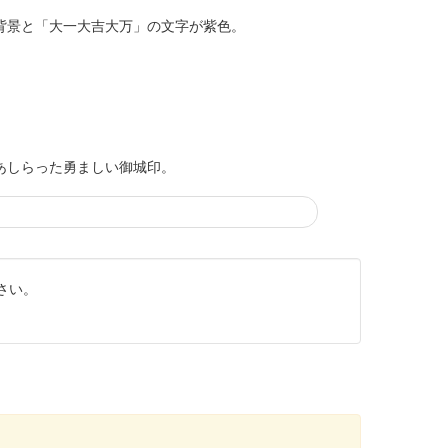
、背景と「大一大吉大万」の文字が紫色。
景にあしらった勇ましい御城印。
さい。
別版。