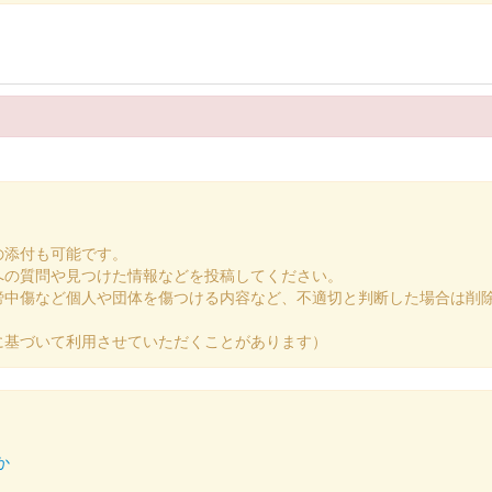
024の滋賀県・近江の城のブースにて販売された御城印。文字は犬上郡多賀の
びわ湖 2024 秋限定版
n 滋賀・びわ湖 2024」の国宝 彦根城・佐和山城ブースにて販売された
の添付も可能です。
への質問や見つけた情報などを投稿してください。
謗中傷など個人や団体を傷つける内容など、不適切と判断した場合は削
定 夏2024ver.
に基づいて利用させていただくことがあります）
佐和山城ブースで販売。
.
か