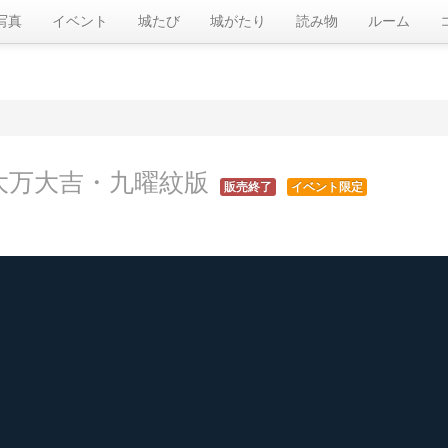
写真
イベント
城たび
城がたり
読み物
ルーム
大万大吉・九曜紋版
販売終了
イベント限定