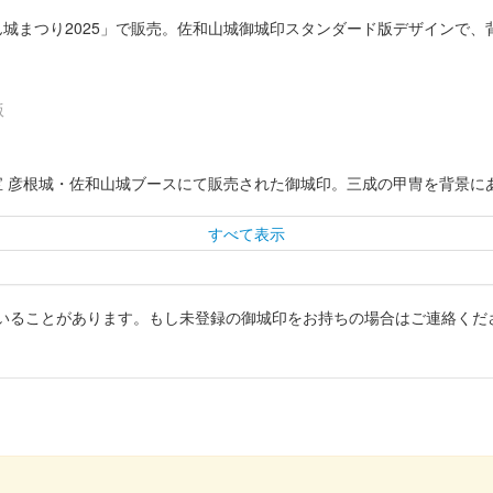
ぽん城まつり2025」で販売。佐和山城御城印スタンダード版デザインで
版
024の国宝 彦根城・佐和山城ブースにて販売された御城印。三成の甲冑を背
すべて表示
いることがあります。もし未登録の御城印をお持ちの場合はご連絡くだ
24の国宝 彦根城・佐和山城ブースにて販売された御城印。新字体を使用した特