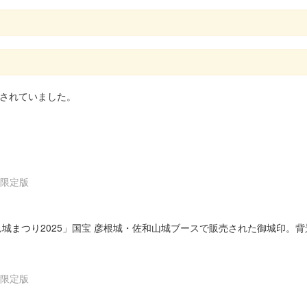
されていました。
」限定版
ぽん城まつり2025」国宝 彦根城・佐和山城ブースで販売された御城印
」限定版