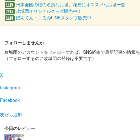
販売終了
日本全国の桜の名所なお城、花見にオススメなお城一覧
注目
攻城団オリジナルグッズ販売中！
注目
2024年3月2日〜3月3日に開催されたにっぽん城まつり2
ぼんてん・まるのLINEスタンプ販売中
イン。会……
注目
佐和山城 御城印
お城EXPO2023版
フォローしませんか
攻城団のアカウントをフォローすれば、SNS経由で最新記事の情報
販売終了
（フォローするのに攻城団の登録は不要です）
12月16日、17日に開催されたお城EXPO2023の「
X
佐和山城 御城印
手書き 金文字版
Instagram
販売終了
Facebook
特別版 お城EXPO in 姫路限定版の「国宝 彦根城・
券が必要で、1回につ……
友だち追加
今日のレビュー
佐和山城 御城印
天守背景バージョン