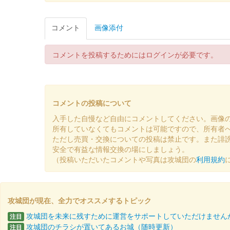
販売終了
コメント
画像添付
2024年12月21、22日に開催されたお城EXPO 2
コメントを投稿するためにはログインが必要です。
佐和山城 御城印
出張！お城EXPO in 滋賀・
販売終了
コメントの投稿について
2024年10月20日に開催された「出張！お城EXPO i
入手した自慢など自由にコメントしてください。画像
所有していなくてもコメントは可能ですので、所有者
佐和山城 御城印
ただし売買・交換についての投稿は禁止です。また誹
第参回大阪・お城フェス2024限
安全で有益な情報交換の場にしましょう。
（投稿いただいたコメントや写真は攻城団の
利用規約
販売終了
「第参回大阪・お城フェス2024」会場内国宝 彦根城・
攻城団が現在、全力でオススメするトピック
佐和山城 御城印
2024年にっぽん城まつりver
攻城団を未来に残すために運営をサポートしていただけません
注目
攻城団のチラシが置いてあるお城（随時更新）
注目