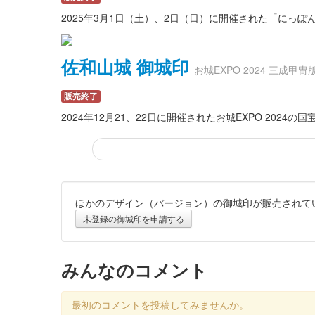
2025年3月1日（土）、2日（日）に開催された「にっ
佐和山城 御城印
お城EXPO 2024 三成甲冑
販売終了
2024年12月21、22日に開催されたお城EXPO 2
ほかのデザイン（バージョン）の御城印が販売されて
佐和山城 御城印
特別版
未登録の御城印を申請する
販売終了
2024年12月21、22日に開催されたお城EXPO 20
みんなのコメント
佐和山城 御城印
最初のコメントを投稿してみませんか。
大一大万大吉版