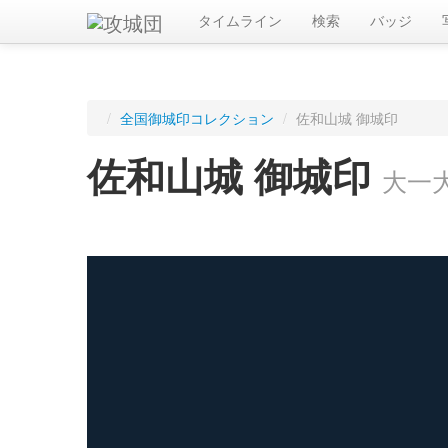
タイムライン
検索
バッジ
/
全国御城印コレクション
/
佐和山城 御城印
佐和山城 御城印
大一
ログインすると入手した御城印を記録できます