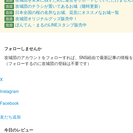
注目
攻城団のチラシが置いてあるお城（随時更新）
注目
販売終了
日本全国の桜の名所なお城、花見にオススメなお城一覧
注目
攻城団オリジナルグッズ販売中！
注目
「第参回大阪・お城フェス2024」会場内国宝 彦根城・
ぼんてん・まるのLINEスタンプ販売中
注目
佐和山城 御城印
2024年にっぽん城まつりver
フォローしませんか
販売終了
攻城団のアカウントをフォローすれば、SNS経由で最新記事の情報
2024年3月2日〜3月3日に開催されたにっぽん城まつり2
（フォローするのに攻城団の登録は不要です）
イン。会……
X
佐和山城 御城印
お城EXPO2023版
Instagram
販売終了
Facebook
12月16日、17日に開催されたお城EXPO2023の「
友だち追加
佐和山城 御城印
今日のレビュー
手書き 金文字版