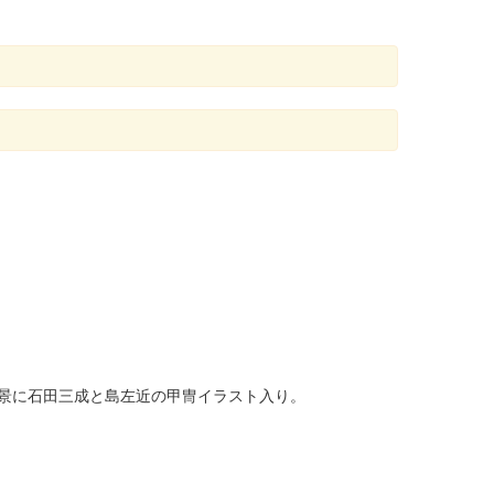
。背景に石田三成と島左近の甲冑イラスト入り。