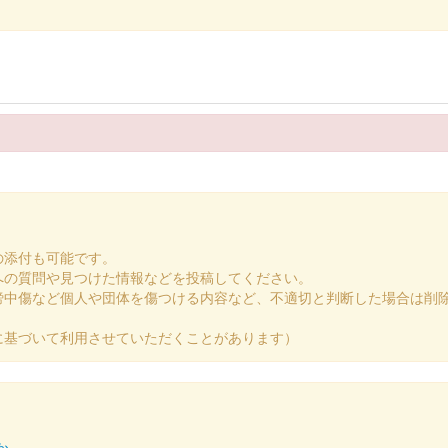
024の滋賀県・近江の城のブースにて販売された御城印。文字は犬上郡多賀の
024の滋賀県・近江の城のブースにて販売された御城印。文字は犬上郡多賀の
の添付も可能です。
への質問や見つけた情報などを投稿してください。
謗中傷など個人や団体を傷つける内容など、不適切と判断した場合は削
びわ湖 2024 秋限定版
に基づいて利用させていただくことがあります）
n 滋賀・びわ湖 2024」の国宝 彦根城・佐和山城ブースにて販売された
定 夏2024ver.
か