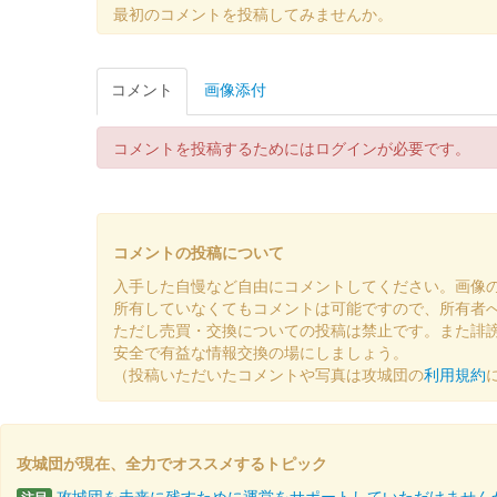
佐和山城 御城印
最初のコメントを投稿してみませんか。
大一大万大吉・九曜紋版
販売終了
コメント
画像添付
2024年12月21、22日に開催されたお城EXPO 2
コメントを投稿するためにはログインが必要です。
佐和山城 御城印
大一大万大吉版
販売終了
コメントの投稿について
2024年12月21、22日に開催されたお城EXPO 2
入手した自慢など自由にコメントしてください。画像
所有していなくてもコメントは可能ですので、所有者
佐和山城 御城印
ただし売買・交換についての投稿は禁止です。また誹
出張！お城EXPO in 滋賀・
安全で有益な情報交換の場にしましょう。
（投稿いただいたコメントや写真は攻城団の
利用規約
販売終了
2024年10月20日に開催された「出張！お城EXPO i
攻城団が現在、全力でオススメするトピック
佐和山城 御城印
第参回大阪・お城フェス2024限
攻城団を未来に残すために運営をサポートしていただけません