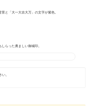
、背景と「大一大吉大万」の文字が紫色。
景にあしらった勇ましい御城印。
さい。
別版。