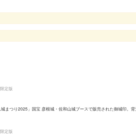
」限定版
ぽん城まつり2025」国宝 彦根城・佐和山城ブースで販売された御城印
」限定版