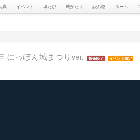
写真
イベント
城たび
城がたり
読み物
ルーム
3年 にっぽん城まつりver.
販売終了
イベント限定