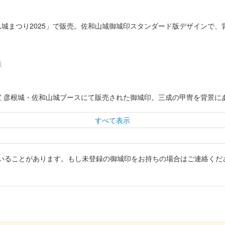
ぽん城まつり2025」で販売。佐和山城御城印スタンダード版デザインで
版
024の国宝 彦根城・佐和山城ブースにて販売された御城印。三成の甲冑を背
すべて表示
いることがあります。もし未登録の御城印をお持ちの場合はご連絡くだ
24の国宝 彦根城・佐和山城ブースにて販売された御城印。新字体を使用した特