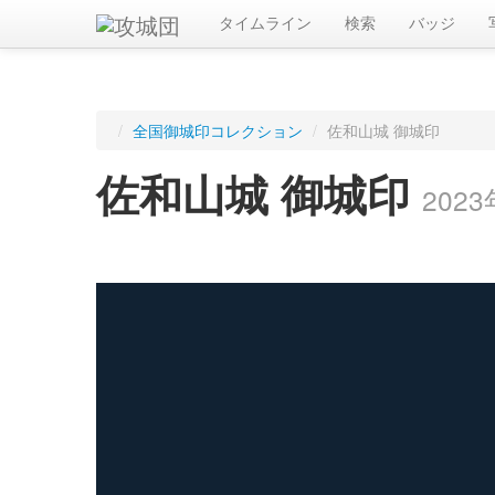
タイムライン
検索
バッジ
/
全国御城印コレクション
/
佐和山城 御城印
佐和山城 御城印
202
ログインすると入手した御城印を記録できます