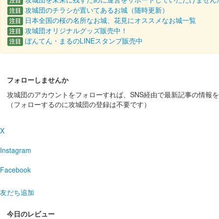
注目
攻城団のチラシが置いてあるお城（随時更新）
注目
販売終了
日本全国の桜の名所なお城、花見にオススメなお城一覧
注目
攻城団オリジナルグッズ販売中！
注目
「第参回大阪・お城フェス2024」会場内国宝 彦根城・
ぼんてん・まるのLINEスタンプ販売中
注目
佐和山城 御城印
2024年にっぽん城まつりver
フォローしませんか
販売終了
攻城団のアカウントをフォローすれば、SNS経由で最新記事の情報
2024年3月2日〜3月3日に開催されたにっぽん城まつり2
（フォローするのに攻城団の登録は不要です）
イン。会……
X
佐和山城 御城印
お城EXPO2023版
Instagram
販売終了
Facebook
12月16日、17日に開催されたお城EXPO2023の「
友だち追加
佐和山城 御城印
今日のレビュー
手書き 金文字版