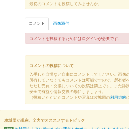
佐和山城 御城印
最初のコメントを投稿してみませんか。
大一大万大吉・九曜紋版
販売終了
コメント
画像添付
2024年12月21、22日に開催されたお城EXPO 2
コメントを投稿するためにはログインが必要です。
佐和山城 御城印
大一大万大吉版
販売終了
コメントの投稿について
2024年12月21、22日に開催されたお城EXPO 2
入手した自慢など自由にコメントしてください。画像
所有していなくてもコメントは可能ですので、所有者
佐和山城 御城印
ただし売買・交換についての投稿は禁止です。また誹
出張！お城EXPO in 滋賀・
安全で有益な情報交換の場にしましょう。
（投稿いただいたコメントや写真は攻城団の
利用規約
販売終了
2024年10月20日に開催された「出張！お城EXPO i
攻城団が現在、全力でオススメするトピック
佐和山城 御城印
第参回大阪・お城フェス2024限
攻城団を未来に残すために運営をサポートしていただけません