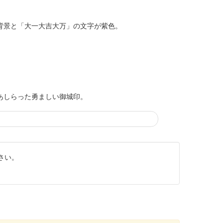
、背景と「大一大吉大万」の文字が紫色。
景にあしらった勇ましい御城印。
さい。
別版。