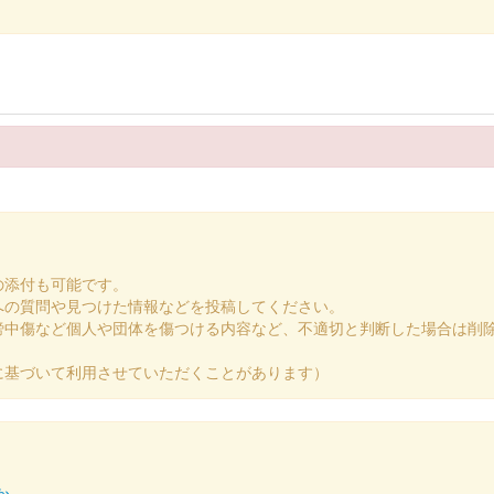
024の滋賀県・近江の城のブースにて販売された御城印。文字は犬上郡多賀の
024の滋賀県・近江の城のブースにて販売された御城印。文字は犬上郡多賀の
の添付も可能です。
への質問や見つけた情報などを投稿してください。
謗中傷など個人や団体を傷つける内容など、不適切と判断した場合は削
びわ湖 2024 秋限定版
に基づいて利用させていただくことがあります）
n 滋賀・びわ湖 2024」の国宝 彦根城・佐和山城ブースにて販売された
定 夏2024ver.
か