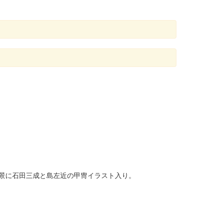
。背景に石田三成と島左近の甲冑イラスト入り。