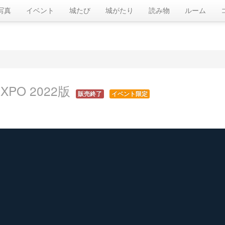
写真
イベント
城たび
城がたり
読み物
ルーム
XPO 2022版
販売終了
イベント限定