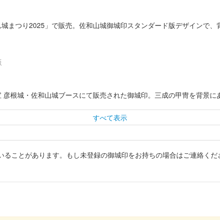
ぽん城まつり2025」で販売。佐和山城御城印スタンダード版デザインで
版
024の国宝 彦根城・佐和山城ブースにて販売された御城印。三成の甲冑を背
すべて表示
いることがあります。もし未登録の御城印をお持ちの場合はご連絡くだ
24の国宝 彦根城・佐和山城ブースにて販売された御城印。新字体を使用した特