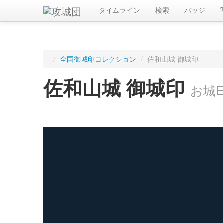
タイムライン
検索
バッジ
/
全国御城印コレクション
/
佐和山城 御城印
佐和山城 御城印
お城E
ログインすると入手した御城印を記録できます