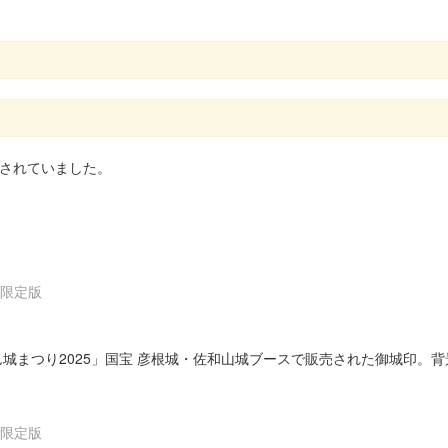
されていました。
」限定版
ぽん城まつり2025」国宝 彦根城・佐和山城ブースで販売された御城印
」限定版