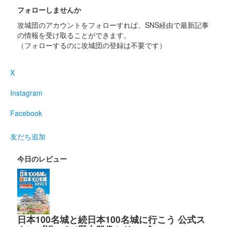
手付き
フォローしませんか
限定50枚
攻城団のアカウントをフォローすれば、SNS経由で最新記事
の情報を受け取ることができます。
（フォローするのに攻城団の登録は不要です）
古河城 御城印
古河城完成390年記念版 85円切手付き
X
限定120枚
Instagram
古河城 御城印
Facebook
火計炸裂
限定100枚
友だち追加
今日のレビュー
古河城 御城印
切手付き御城印 雪華古河城バージョン
古河城 御城印
切手付き御城印 古河公方570年 足利成
日本100名城と続日本100名城に行こう 公式ス