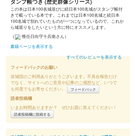
タンプ帳つき (歴史群像シリーズ)
氏バージョン
この本は日本100名城並びに続日本100名城がスタンプ帳付
きで載っている本です。これまでは日本100名城と続日本
100名城で別れていたものが一つになっているので、これか
古河城 御城印
クラファン成功記念
ら城巡りをしたいという方に特にオススメします。
（
惟任日向守十兵衛さん）
書籍ページを表示する
古河城 御城印
御城印切手付き
すべてのレビューを表示する
フィードバックのお願い
古河城 御城印
お城EXPO 2024限定
攻城団のご利用ありがとうございます。不具合報告だけ
でなく、サイトへのご意見や記事のご感想など、いつで
販売終了
も何度でもお寄せください。
フィードバック
お城EXPO 2024の会場内「NPO法人古河史楽会 古河城」ブース
読者投稿欄
で販売。古河在住の書家「蘭風」氏による書。永沼いづみ氏によ
いまお時間ありますか？ ぜひお題に答えてください！
る和風氏姫イラスト。
読者投稿欄に投稿する
古河城 クリア御城カード
お城EXPO 2024