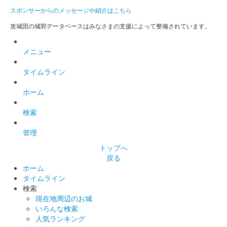
2024年10月6日から現地で販売再開。
スポンサーからのメッセージや紹介はこちら
攻城団の城郭データベースはみなさまの支援によって整備されています。
古河御所跡 御城印
メニュー
裏側の絵図面には滝川馬琴著「南総里見八犬伝」の滸我御所「芳
タイムライン
流閣」を描いた歌川国芳「八犬傳之内芳流閣」を掲載。お城
EXPO 2022の古河城ブースでも販売。
ホーム
検索
古河城 御城印
お城EXPO2022限定 古河城主印四家全
管理
揃い記念版
トップへ
戻る
販売終了
ホーム
タイムライン
検索
古河城 御城印
二大老七老中
現在地周辺のお城
いろんな検索
販売終了
人気ランキング