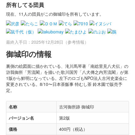
所有してる団員
現在、11人の団員がこの御城印を所有しています。
最終入手日：2025年12月28日（参考情報）
御城印の情報
裏側の絵図面に描かれている、滝川馬琴著「南総里見八犬伝」の
滸我御所「芳流閣」を描いた歌川国芳「八犬傳之内芳流閣」が第
1版から鮮明になっている。左下のロゴもNPO法人古河史楽会に
変更されている。8/10〜日本茶飯事 特むし茶 鈴木園で販売予
定。
名称
古河御所跡 御城印
バージョン名
第2版
価格
400円（税込）