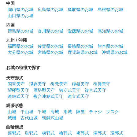
古河城 御城印
享徳の乱勃発570年記念
中国
岡山県のお城
広島県のお城
鳥取県のお城
島根県のお城
両面刷り。足利成氏のイラスト（by 湊望）を使用。
山口県のお城
四国
徳島県のお城
香川県のお城
愛媛県のお城
高知県のお城
古河城 御城印
城プロ：REコラボ 古河史楽会10周年
九州 / 沖縄
福岡県のお城
佐賀県のお城
長崎県のお城
熊本県のお城
&NPO法人古河史楽会設立記念版
大分県のお城
宮崎県のお城
鹿児島県のお城
沖縄県のお城
お城の特徴で探す
古河城 御城印
越前若狭お城フェス2024 友城限定印
天守形式
国宝天守
現存天守
復元天守
模擬天守
復興天守
販売終了
望楼型天守
層塔型天守
独立式天守
複合式天守
連結式天守
複合連結式天守
連立式天守
古河城 御城印
縄張形態
古河史学会設立10周年記念 & NPO法
山城
平山城
平城
海城
湖城
陣屋
チャシ
グスク
城柵
古代山城
朝鮮式山城
人古河史学会設立記念版
曲輪構成
配布終了
連郭式
単郭式
梯郭式
輪郭式
複郭式
渦郭式
環郭式