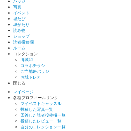
バッジ
古河城三階櫓の絵図を背景に古河城主を務めた2人の大老、七人
写真
の老中始め歴代城主の家紋が描かれている。お城EXPO 2021で
イベント
販売された。
城たび
城がたり
読み物
古河城 御城印
古河城バルーン 御城印
ショップ
読者投稿欄
販売終了
ルーム
コレクション
古河城バルーンが描かれている。お城EXPO 2021で販売され
御城印
た。
コラボチラシ
ご当地缶バッジ
お城トレカ
古河城 御城印
古河御陣 御城印
閉じる
マイページ
販売終了
各種プロフィールリンク
南北朝時代の古河城の別称の御城印。お城EXPO 2021で販売さ
マイベストキャッスル
れた。
投稿した写真一覧
回答した読者投稿欄一覧
投稿したレビュー一覧
古河城 御城印
自分のコレクション一覧
御城プロジェクト:RE ～CASTLE