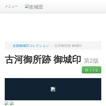
メニュー
/
全国御城印コレクション
/
古河御所跡 御城印
古河御所跡 御城印
第2版
持ってる
ログインすると入手した御城印を記録できます