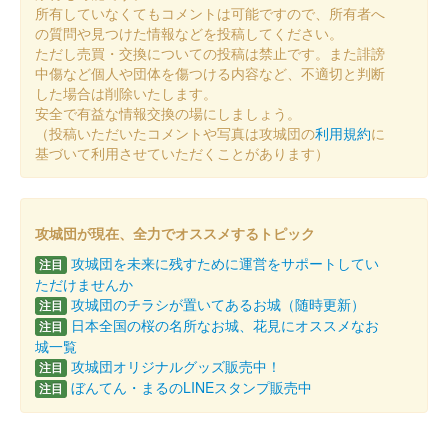
所有していなくてもコメントは可能ですので、所有者へ
の質問や見つけた情報などを投稿してください。
古河城 御城印
足利成氏
ただし売買・交換についての投稿は禁止です。また誹謗
中傷など個人や団体を傷つける内容など、不適切と判断
販売終了
した場合は削除いたします。
安全で有益な情報交換の場にしましょう。
（投稿いただいたコメントや写真は攻城団の
利用規約
に
古河城 御城印
基づいて利用させていただくことがあります）
古河姫
販売終了
攻城団が現在、全力でオススメするトピック
古河城 蓄光御城印
攻城団を未来に残すために運営をサポートしてい
注目
河越夜戦バージョン
ただけませんか
攻城団のチラシが置いてあるお城（随時更新）
注目
販売終了
日本全国の桜の名所なお城、花見にオススメなお
注目
限定50枚
城一覧
攻城団オリジナルグッズ販売中！
注目
ぼんてん・まるのLINEスタンプ販売中
注目
古河城 御城印
古河城完成390年記念版 110円記念切