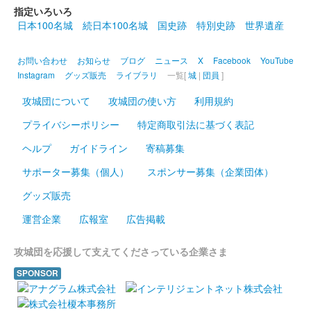
クラウドファンディング「12月に開催のお城EXPO 2024におい
指定いろいろ
て古河城バルーンを築城したい」の返礼品。
日本100名城
続日本100名城
国史跡
特別史跡
世界遺産
お問い合わせ
お知らせ
ブログ
ニュース
X
Facebook
YouTube
古河城 御城印
クラウドファンディング成功記念版
Instagram
グッズ販売
ライブラリ
一覧[
城
|
団員
]
配布終了
攻城団について
攻城団の使い方
利用規約
クラウドファンディング「12月に開催のお城EXPO 2024におい
プライバシーポリシー
特定商取引法に基づく表記
て古河城バルーンを築城したい」の返礼品。
ヘルプ
ガイドライン
寄稿募集
サポーター募集（個人）
スポンサー募集（企業団体）
古河城 御城印
姫棟梁版
グッズ販売
販売終了
運営企業
広報室
広告掲載
令和6年9月8日に開催された御城印合戦in福知山の古河城ブース
にて販売された御城印。100枚限定
攻城団を応援して支えてくださっている企業さま
SPONSOR
古河城 御城印
刀剣展示記念