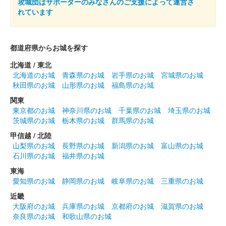
攻城団はサポーターのみなさんのご支援によって運営さ
限定
れています
販売終了
お城EXPO 2024の会場内「NPO法人古河史楽会 古河城」ブース
都道府県からお城を探す
で販売
北海道 / 東北
北海道のお城
青森県のお城
岩手県のお城
宮城県のお城
秋田県のお城
山形県のお城
福島県のお城
古河城 御城印
古河城バルーン 第二版
関東
東京都のお城
神奈川県のお城
千葉県のお城
埼玉県のお城
茨城県のお城
栃木県のお城
群馬県のお城
古河城 御城印
こがにゃんこ・頼政神社御朱印コラボ
甲信越 / 北陸
山梨県のお城
長野県のお城
新潟県のお城
富山県のお城
版
石川県のお城
福井県のお城
東海
頼政神社御朱印と一体化した御城印で、古河と茨城を勝手に応援
愛知県のお城
静岡県のお城
岐阜県のお城
三重県のお城
する茨城県古河市非公認ご当地キャラ「こがにゃんこ」がデザイ
ンされている。
近畿
大阪府のお城
兵庫県のお城
京都府のお城
滋賀県のお城
奈良県のお城
和歌山県のお城