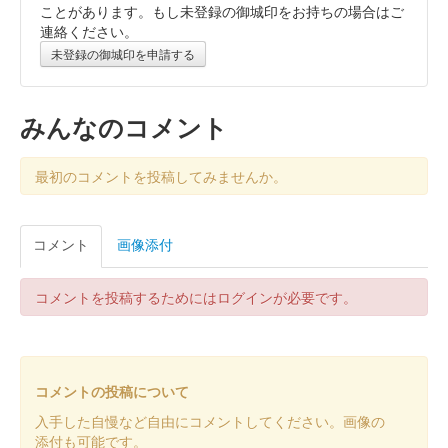
古河城 御城印
古河城三社めぐり 雀神社版
ことがあります。もし未登録の御城印をお持ちの場合はご
連絡ください。
古河市にある三社「雀神社・鶴峯八幡宮・頼政神社」と「古河
未登録の御城印を申請する
城」がコラボした御城印。
みんなのコメント
古河城 御城印
こがにゃんこ・頼政神社コラボ版 令和
8年モデル
最初のコメントを投稿してみませんか。
頼政神社御朱印と一体化した御城印で、古河と茨城を勝手に応援
する茨城県古河市非公認ご当地キャラ「こがにゃんこ」がデザイ
コメント
画像添付
ンされている。
コメントを投稿するためにはログインが必要です。
古河城 御城印
御城プロジェクト:RE ～CASTLE
DEFENSE～ コラボ御城印（110円御城印切手付き）
コメントの投稿について
御城プロジェクト:RE ～CASTLE DEFENSE～とのコラボバージ
入手した自慢など自由にコメントしてください。画像の
ョンのリメイク版。
添付も可能です。