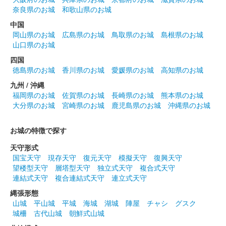
50枚限定
奈良県のお城
和歌山県のお城
中国
館林城 御城印
岡山県のお城
広島県のお城
鳥取県のお城
島根県のお城
越前若狭お城フェス限定 徳川三傑版
山口県のお城
販売終了
四国
徳島県のお城
香川県のお城
愛媛県のお城
高知県のお城
50枚限定
九州 / 沖縄
福岡県のお城
佐賀県のお城
長崎県のお城
熊本県のお城
館林城 御城印
大分県のお城
宮崎県のお城
鹿児島県のお城
沖縄県のお城
越前若狭お城フェス限定 榊原康政版
販売終了
お城の特徴で探す
50枚限定
天守形式
国宝天守
現存天守
復元天守
模擬天守
復興天守
望楼型天守
層塔型天守
独立式天守
複合式天守
館林城 御城印
連結式天守
複合連結式天守
連立式天守
御城印合戦福知山限定版
縄張形態
販売終了
山城
平山城
平城
海城
湖城
陣屋
チャシ
グスク
城柵
古代山城
朝鮮式山城
令和6年9月8日に開催された御城印合戦in福知山のいわつき武者
の倉〜関東友城出展プロジェクト〜のブースにて販売された御城