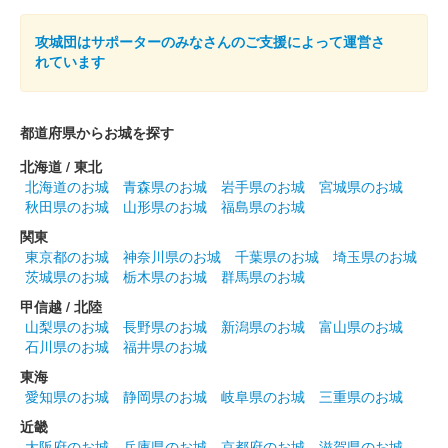
館林城 御城印
お城EXPO 2024限定版
攻城団はサポーターのみなさんのご支援によって運営さ
販売終了
れています
2024年12月21、22日に開催されたお城EXPO2024のいわつき武
者の倉〜関東友城集結の陣〜のブースにて販売された御城印。50
枚限定
都道府県からお城を探す
北海道 / 東北
北海道のお城
青森県のお城
岩手県のお城
宮城県のお城
尾曳城（館林城） 御城印
越前若狭お城フェ
秋田県のお城
山形県のお城
福島県のお城
関東
ス限定 館林城絵図版
東京都のお城
神奈川県のお城
千葉県のお城
埼玉県のお城
茨城県のお城
栃木県のお城
群馬県のお城
販売終了
甲信越 / 北陸
50枚限定
山梨県のお城
長野県のお城
新潟県のお城
富山県のお城
石川県のお城
福井県のお城
館林城 御城印
東海
越前若狭お城フェス限定 館林城絵図版
愛知県のお城
静岡県のお城
岐阜県のお城
三重県のお城
販売終了
近畿
大阪府のお城
兵庫県のお城
京都府のお城
滋賀県のお城