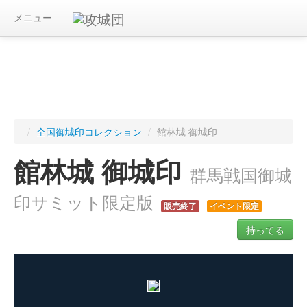
メニュー
/
全国御城印コレクション
/
館林城 御城印
館林城 御城印
群馬戦国御城
印サミット限定版
販売終了
イベント限定
持ってる
ログインすると入手した御城印を記録できます