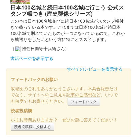
日本100名城と続日本100名城に行こう 公式ス
タンプ帳つき (歴史群像シリーズ)
館林城 御城印
新春限定版
この本は日本100名城並びに続日本100名城がスタンプ帳付
きで載っている本です。これまでは日本100名城と続日本
100名城で別れていたものが一つになっているので、これか
ら城巡りをしたいという方に特にオススメします。
尾曳城 御城印
新春箔押版
（
惟任日向守十兵衛さん）
書籍ページを表示する
館林城 御城印
すべてのレビューを表示する
新春箔押版
フィードバックのお願い
攻城団のご利用ありがとうございます。不具合報告だけ
館林城 御城印
徳川三傑新春版
でなく、サイトへのご意見や記事のご感想など、いつで
も何度でもお寄せください。
フィードバック
読者投稿欄
館林城 御城印
榊原康政新春版
いまお時間ありますか？ ぜひお題に答えてください！
読者投稿欄に投稿する