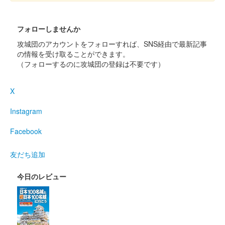
販売終了
100枚限定
フォローしませんか
攻城団のアカウントをフォローすれば、SNS経由で最新記事
館林城 御城印
の情報を受け取ることができます。
徳川氏春限定版
（フォローするのに攻城団の登録は不要です）
館林城 御城印
X
群雄春限定版
Instagram
Facebook
館林城 御城印
榊原康政公春限定版
友だち追加
尾曳城（館林城） 御城印
今日のレビュー
春限定版
館林城 御城印
徳川三傑春限定版