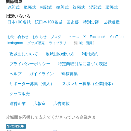
曲輪構成
印。40枚限定
連郭式
単郭式
梯郭式
輪郭式
複郭式
渦郭式
環郭式
指定いろいろ
日本100名城
続日本100名城
国史跡
特別史跡
世界遺産
館林城 御城印
秋限定版
お問い合わせ
お知らせ
ブログ
ニュース
X
Facebook
YouTube
Instagram
グッズ販売
ライブラリ
一覧[
城
|
団員
]
館林城 御城印
榊原康政公秋限定版
攻城団について
攻城団の使い方
利用規約
プライバシーポリシー
特定商取引法に基づく表記
尾曳城（館林城） 御城印
ヘルプ
ガイドライン
寄稿募集
秋限定版
サポーター募集（個人）
スポンサー募集（企業団体）
グッズ販売
館林城 御城印
Menkoiガールズ直書き版
運営企業
広報室
広告掲載
販売終了
100枚限定。ぐんま特使 お習字アイドル Menkoiガールズによる
攻城団を応援して支えてくださっている企業さま
直書御城印。
SPONSOR