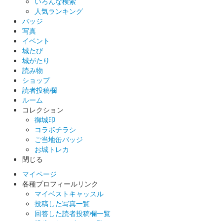
いろんな検索
人気ランキング
バッジ
館林城 御城印
写真
ぐんま特使めんこいガールズ夏限定版
イベント
城たび
城がたり
館林城 御城印
読み物
群雄夏限定版
ショップ
読者投稿欄
ルーム
館林城 御城印
コレクション
夏限定榊原康政公版
御城印
コラボチラシ
ご当地缶バッジ
館林城 御城印
お城トレカ
春限定版
閉じる
販売終了
マイページ
各種プロフィールリンク
マイベストキャッスル
館林城 御城印
投稿した写真一覧
榊原康政公版
回答した読者投稿欄一覧