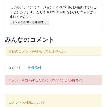
ほかのデザイン（バージョン）の御城印が販売されている
尾曳城 御城印
令和八年新春限定
ことがあります。もし未登録の御城印をお持ちの場合はご
連絡ください。
未登録の御城印を申請する
館林城 御城印
令和七年群雄秋限定版
みんなのコメント
館林城 御城印
秋限定徳川版
最初のコメントを投稿してみませんか。
館林城 御城印
コメント
画像添付
榊原康政公秋版
コメントを投稿するためにはログインが必要です。
館林城 御城印
榊原氏令和七年夏限定版
コメントの投稿について
館林城 御城印
群雄令和七年夏限定版