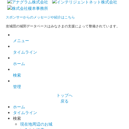
館林城 御城印
白菜ねこ茶 榊原康政版
スポンサーからのメッセージや紹介はこちら
販売終了
攻城団の城郭データベースはみなさまの支援によって整備されています。
ぐんま特使Menkoiガールズが文字を担当した。
メニュー
尾曳城（館林城） 御城印
タイムライン
Menkoiガールズ直
ホーム
書き版
検索
販売終了
100枚限定
管理
トップへ
戻る
館林城 御城印
徳川三傑 群馬戦国御城印サミット版
ホーム
タイムライン
販売終了
検索
現在地周辺のお城
ぐんま特使Menkoiガールズが文字を担当した。50枚限定