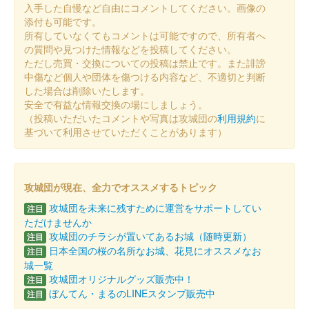
入手した自慢など自由にコメントしてください。画像の
添付も可能です。
所有していなくてもコメントは可能ですので、所有者へ
館林城 御城印
の質問や見つけた情報などを投稿してください。
榊原康政公令和七年夏限定版
ただし売買・交換についての投稿は禁止です。また誹謗
中傷など個人や団体を傷つける内容など、不適切と判断
した場合は削除いたします。
尾曳城（館林城） 御城印
安全で有益な情報交換の場にしましょう。
令和七年夏限定版
（投稿いただいたコメントや写真は攻城団の
利用規約
に
基づいて利用させていただくことがあります）
館林城 御城印
Menkoiガールズ直書き版
攻城団が現在、全力でオススメするトピック
販売終了
攻城団を未来に残すために運営をサポートしてい
注目
100枚限定
ただけませんか
攻城団のチラシが置いてあるお城（随時更新）
注目
日本全国の桜の名所なお城、花見にオススメなお
注目
尾曳城（館林城） 御城印
Menkoiガールズ直
城一覧
攻城団オリジナルグッズ販売中！
注目
書き版
ぼんてん・まるのLINEスタンプ販売中
注目