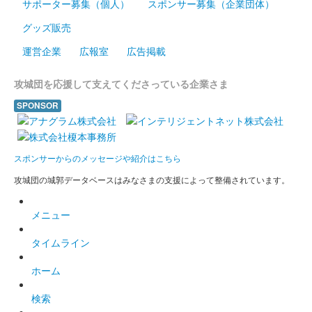
サポーター募集（個人）
スポンサー募集（企業団体）
販売終了
グッズ販売
ぐんま特使Menkoiガールズが文字を担当した。
運営企業
広報室
広告掲載
攻城団を応援して支えてくださっている企業さま
尾曳城（館林城） 御城印
Menkoiガールズ直
SPONSOR
書き版
販売終了
スポンサーからのメッセージや紹介はこちら
100枚限定
攻城団の城郭データベースはみなさまの支援によって整備されています。
館林城 御城印
メニュー
徳川三傑 群馬戦国御城印サミット版
タイムライン
販売終了
ぐんま特使Menkoiガールズが文字を担当した。50枚限定
ホーム
検索