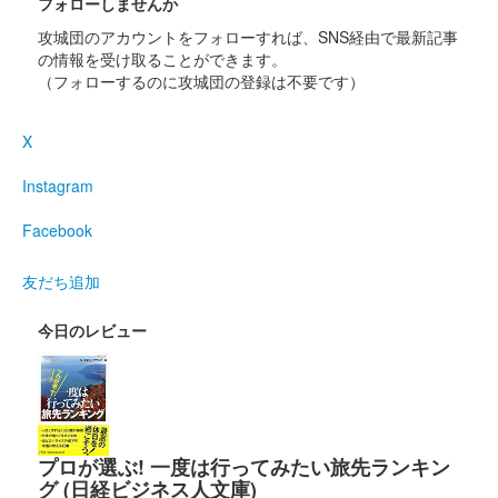
フォローしませんか
攻城団のアカウントをフォローすれば、SNS経由で最新記事
館林城 御城印
の情報を受け取ることができます。
徳川氏春限定版
（フォローするのに攻城団の登録は不要です）
館林城 御城印
X
群雄春限定版
Instagram
Facebook
館林城 御城印
榊原康政公春限定版
友だち追加
尾曳城（館林城） 御城印
今日のレビュー
春限定版
館林城 御城印
徳川三傑春限定版
プロが選ぶ! 一度は行ってみたい旅先ランキン
グ (日経ビジネス人文庫)