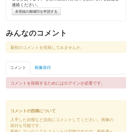
連絡ください。
未登録の御城印を申請する
館林城 御城印
令和七年群雄秋限定版
みんなのコメント
館林城 御城印
秋限定徳川版
最初のコメントを投稿してみませんか。
館林城 御城印
コメント
画像添付
榊原康政公秋版
コメントを投稿するためにはログインが必要です。
館林城 御城印
榊原氏令和七年夏限定版
コメントの投稿について
館林城 御城印
群雄令和七年夏限定版
入手した自慢など自由にコメントしてください。画像の
添付も可能です。
所有していなくてもコメントは可能ですので、所有者へ