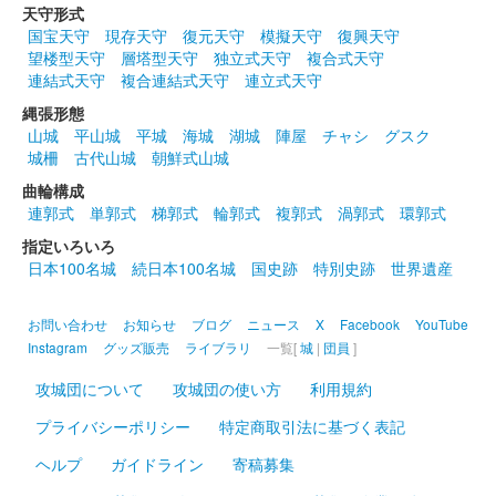
天守形式
館林城 御城印
国宝天守
現存天守
復元天守
模擬天守
復興天守
秋限定版
望楼型天守
層塔型天守
独立式天守
複合式天守
連結式天守
複合連結式天守
連立式天守
縄張形態
館林城 御城印
榊原康政公秋限定版
山城
平山城
平城
海城
湖城
陣屋
チャシ
グスク
城柵
古代山城
朝鮮式山城
曲輪構成
尾曳城（館林城） 御城印
連郭式
単郭式
梯郭式
輪郭式
複郭式
渦郭式
環郭式
秋限定版
指定いろいろ
日本100名城
続日本100名城
国史跡
特別史跡
世界遺産
館林城 御城印
Menkoiガールズ直書き版
お問い合わせ
お知らせ
ブログ
ニュース
X
Facebook
YouTube
Instagram
グッズ販売
ライブラリ
一覧[
城
|
団員
]
販売終了
100枚限定。ぐんま特使 お習字アイドル Menkoiガールズによる
攻城団について
攻城団の使い方
利用規約
直書御城印。
プライバシーポリシー
特定商取引法に基づく表記
ヘルプ
ガイドライン
寄稿募集
館林城 御城印
白菜ねこ茶 榊原康政版