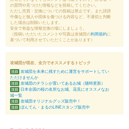
館林城 御城印
の質問や見つけた情報などを投稿してください。
榊原康政公令和七年夏限定版
ただし売買・交換についての投稿は禁止です。また誹謗
中傷など個人や団体を傷つける内容など、不適切と判断
した場合は削除いたします。
尾曳城（館林城） 御城印
安全で有益な情報交換の場にしましょう。
令和七年夏限定版
（投稿いただいたコメントや写真は攻城団の
利用規約
に
基づいて利用させていただくことがあります）
館林城 御城印
Menkoiガールズ直書き版
攻城団が現在、全力でオススメするトピック
販売終了
攻城団を未来に残すために運営をサポートしてい
注目
100枚限定
ただけませんか
攻城団のチラシが置いてあるお城（随時更新）
注目
日本全国の桜の名所なお城、花見にオススメなお
注目
尾曳城（館林城） 御城印
Menkoiガールズ直
城一覧
攻城団オリジナルグッズ販売中！
注目
書き版
ぼんてん・まるのLINEスタンプ販売中
注目
販売終了
100枚限定