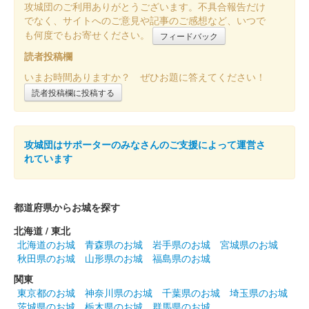
販売終了
攻城団のご利用ありがとうございます。不具合報告だけ
でなく、サイトへのご意見や記事のご感想など、いつで
2024年12月21、22日に開催されたお城EXPO2024のいわつき武
も何度でもお寄せください。
者の倉〜関東友城集結の陣〜のブースにて販売された御城印。50
フィードバック
枚限定
読者投稿欄
いまお時間ありますか？ ぜひお題に答えてください！
尾曳城（館林城） 御城印
読者投稿欄に投稿する
越前若狭お城フェ
ス限定 館林城絵図版
攻城団はサポーターのみなさんのご支援によって運営さ
販売終了
れています
50枚限定
都道府県からお城を探す
館林城 御城印
越前若狭お城フェス限定 館林城絵図版
北海道 / 東北
北海道のお城
青森県のお城
岩手県のお城
宮城県のお城
販売終了
秋田県のお城
山形県のお城
福島県のお城
50枚限定
関東
東京都のお城
神奈川県のお城
千葉県のお城
埼玉県のお城
茨城県のお城
栃木県のお城
群馬県のお城