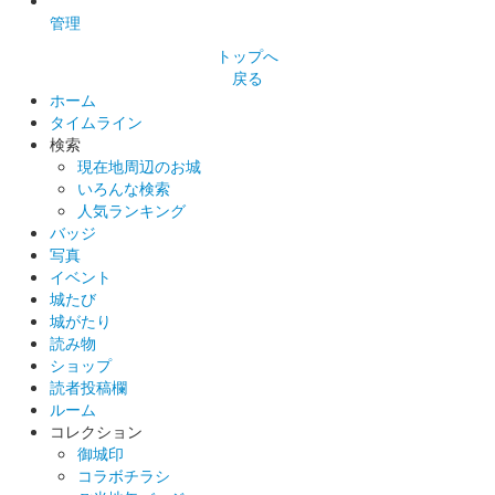
館林城 御城印
ぐんま特使めんこいガールズ夏限定版
管理
トップへ
戻る
館林城 御城印
群雄夏限定版
ホーム
タイムライン
検索
現在地周辺のお城
館林城 御城印
夏限定榊原康政公版
いろんな検索
人気ランキング
バッジ
写真
館林城 御城印
春限定版
イベント
城たび
販売終了
城がたり
読み物
ショップ
館林城 御城印
読者投稿欄
榊原康政公版
ルーム
コレクション
御城印
館林城 御城印
コラボチラシ
令和五年冬限定版