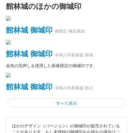
館林城のほかの御城印
館林城 御城印
春限定 榊原康政
館林城 御城印
令和八年新春版 群雄
金色の箔押しを使用した新春限定の御城印です。
館林城 御城印
令和八年新春版 徳川
すべて表示
ほかのデザイン（バージョン）の御城印が販売されている
尾曳城 御城印
令和八年新春限定
ことがあります。もし未登録の御城印をお持ちの場合はご