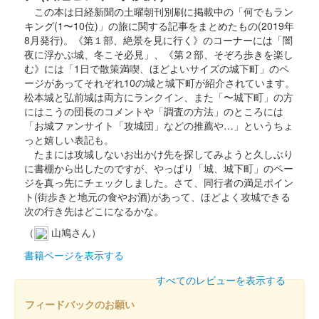
館林城 御城印
新春限定版
この本は日経新聞の土曜朝刊別刷に掲載中の「何でもラン
キング(1〜10位)」の旅に関する記事をまとめたもの(2019年
8月発行)。《第１部、絶景を見に行く》のコーナーには「闇
夜に浮かぶ城、冬こそ必見」、《第２部、そぞろ歩きを楽し
尾曳城 御城印
新春箔押版
む》には「1日で散策満喫、ほどよいサイズの城下町」のペ
ージがあってそれぞれ10の城と城下町が紹介されています。
松本城と弘前城は両方にランクイン、また「〜城下町」の方
にはこうの団長のコメントや「調査の方法」のところには
館林城 御城印
新春箔押版
「お城ファンサイト「攻城団」などの推薦や…」というちょ
っと嬉しい表記も。
たまには攻城しないお出かけ先を探してみようと久しぶり
に書棚から出したのですが、やっぱり「城、城下町」のペー
館林城 御城印
徳川三傑新春版
ジを真っ先にチェックしました。さて、同行者の満足ポイン
ト(街歩きと地元の食やお酒)があって、ほどよく攻城できる
次の行き先はどこになるかな。
館林城 御城印
（
山鳩さん）
榊原康政新春版
書籍ページを表示する
すべてのレビューを表示する
館林城 御城印
お城EXPO 2024限定版
フィードバックのお願い