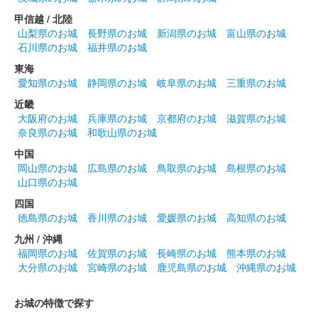
館林城 御城印
越前若狭お城フェス限定 徳川三傑版
甲信越 / 北陸
山梨県のお城
長野県のお城
新潟県のお城
富山県のお城
販売終了
石川県のお城
福井県のお城
50枚限定
東海
愛知県のお城
静岡県のお城
岐阜県のお城
三重県のお城
近畿
館林城 御城印
越前若狭お城フェス限定 榊原康政版
大阪府のお城
兵庫県のお城
京都府のお城
滋賀県のお城
奈良県のお城
和歌山県のお城
販売終了
中国
50枚限定
岡山県のお城
広島県のお城
鳥取県のお城
島根県のお城
山口県のお城
四国
館林城 御城印
御城印合戦福知山限定版
徳島県のお城
香川県のお城
愛媛県のお城
高知県のお城
九州 / 沖縄
販売終了
福岡県のお城
佐賀県のお城
長崎県のお城
熊本県のお城
令和6年9月8日に開催された御城印合戦in福知山のいわつき武者
大分県のお城
宮崎県のお城
鹿児島県のお城
沖縄県のお城
の倉〜関東友城出展プロジェクト〜のブースにて販売された御城
印。40枚限定
お城の特徴で探す