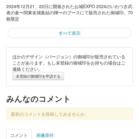
2024年12月21、22日に開催されたお城EXPO 2024のいわつき武
者の倉〜関東友城集結の陣〜のブースにて販売された御城印。70
枚限定
すべて表示
ほかのデザイン（バージョン）の御城印が販売されている
箕輪城 御城印
お城EXPO2024 秋扇出版記念版
ことがあります。もし未登録の御城印をお持ちの場合はご
連絡ください。
販売終了
未登録の御城印を申請する
2024年12月21、22日に開催されたお城EXPO 2024のいわつき武
者の倉〜関東友城集結の陣〜のブースにて販売された御城印。30
枚限定
みんなのコメント
箕輪城 登城記念証
最初のコメントを投稿してみませんか。
越前若狭お城フェス2024版 小
説秋扇記念
コメント
画像添付