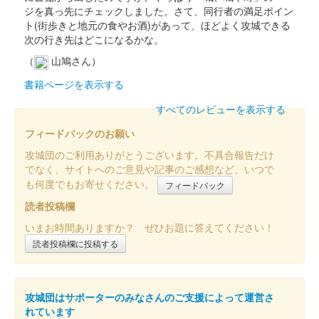
販売終了
ジを真っ先にチェックしました。さて、同行者の満足ポイン
ト(街歩きと地元の食やお酒)があって、ほどよく攻城できる
次の行き先はどこになるかな。
箕輪城 登城記念証
井伊直政公 お城EXPO2023版
（
山鳩さん）
販売終了
書籍ページを表示する
すべてのレビューを表示する
箕輪城 登城記念証
フィードバックのお願い
お城EXPO2023版
攻城団のご利用ありがとうございます。不具合報告だけ
販売終了
でなく、サイトへのご意見や記事のご感想など、いつで
も何度でもお寄せください。
フィードバック
箕輪城 登城記念証
読者投稿欄
内藤昌秀版
いまお時間ありますか？ ぜひお題に答えてください！
群馬戦国御城印サミットで先行販売された後、ふれあい市が開催
読者投稿欄に投稿する
されているときだけ販売可能。
攻城団はサポーターのみなさんのご支援によって運営さ
箕輪城 登城記念証
長野氏業版
れています