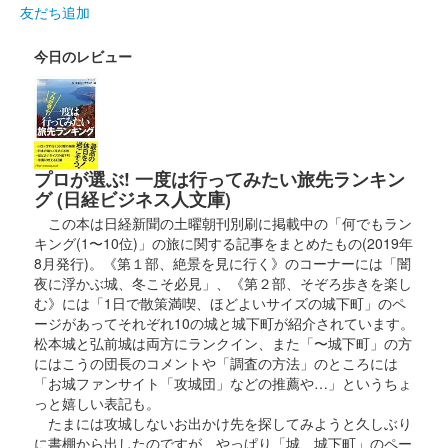
令和6年9月8日に開催された御城印合戦in福知山のいわつき武者
友だち追加
の倉〜関東友城出展プロジェクト〜のブースにて販売された御城
印。50枚限定
今日のレビュー
箕輪城 登城記念証
歴代六家紋（白） 御城印サミ
ット
プロが選ぶ! 一度は行ってみたい旅先ランキン
グ (日経ビジネス人文庫)
販売終了
この本は日経新聞の土曜朝刊別刷に掲載中の「何でもラン
キング(1〜10位)」の旅に関する記事をまとめたもの(2019年
箕輪城 御城印
8月発行)。《第１部、絶景を見に行く》のコーナーには「闇
群馬非公認キャラクター版
夜に浮かぶ城、冬こそ必見」、《第２部、そぞろ歩きを楽し
む》には「1日で散策満喫、ほどよいサイズの城下町」のペ
販売終了
ージがあってそれぞれ10の城と城下町が紹介されています。
群馬戦国御城印サミットのみで販売された御城印。
松本城と弘前城は両方にランクイン、また「〜城下町」の方
にはこうの団長のコメントや「調査の方法」のところには
「お城ファンサイト「攻城団」などの推薦や…」というちょ
箕輪城 御城印
っと嬉しい表記も。
群馬戦国御城印サミット版
たまには攻城しないお出かけ先を探してみようと久しぶり
に書棚から出したのですが、やっぱり「城、城下町」のペー