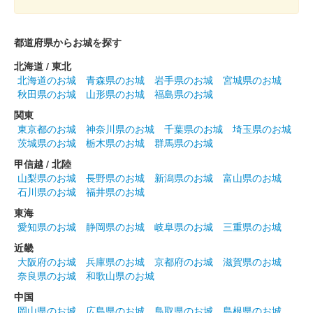
群馬戦国御城印サミットで先行販売された後、ふれあい市が開催
されているときだけ販売可能。
都道府県からお城を探す
北海道 / 東北
箕輪城 登城記念証
長野業正版
北海道のお城
青森県のお城
岩手県のお城
宮城県のお城
秋田県のお城
山形県のお城
福島県のお城
群馬戦国御城印サミットで先行販売された後、ふれあい市が開催
関東
されているときだけ販売可能。
東京都のお城
神奈川県のお城
千葉県のお城
埼玉県のお城
茨城県のお城
栃木県のお城
群馬県のお城
箕輪城 登城記念証
甲信越 / 北陸
長野方業版
山梨県のお城
長野県のお城
新潟県のお城
富山県のお城
石川県のお城
福井県のお城
群馬戦国御城印サミットで先行販売された後、ふれあい市が開催
されているときだけ販売可能。
東海
愛知県のお城
静岡県のお城
岐阜県のお城
三重県のお城
近畿
箕輪城 登城記念証
大阪府のお城
兵庫県のお城
京都府のお城
滋賀県のお城
滝川一益版
奈良県のお城
和歌山県のお城
群馬戦国御城印サミットで先行販売された後、ふれあい市が開催
中国
されているときだけ販売可能。
岡山県のお城
広島県のお城
鳥取県のお城
島根県のお城