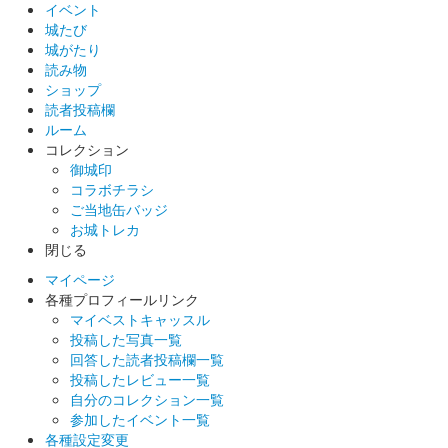
イベント
箕輪城ふれあい市が開催されているときだけ購入可能。オオムラ
城たび
サキとゴマダラチョウがデザインされている。
城がたり
読み物
ショップ
箕輪城 登城記念証
読者投稿欄
オオムラサキ（紫）
ルーム
コレクション
箕輪城ふれあい市が開催されているときだけ購入可能。オオムラ
御城印
サキとゴマダラチョウがデザインされている。
コラボチラシ
ご当地缶バッジ
お城トレカ
箕輪城 登城記念証
オオムラサキ（白）
閉じる
マイページ
箕輪城ふれあい市が開催されているときだけ購入可能。オオムラ
各種プロフィールリンク
サキとゴマダラチョウがデザインされている。
マイベストキャッスル
投稿した写真一覧
回答した読者投稿欄一覧
箕輪城 登城記念証
投稿したレビュー一覧
オオムラサキ（ピンク）
自分のコレクション一覧
箕輪城ふれあい市が開催されているときだけ購入可能。オオムラ
参加したイベント一覧
サキとゴマダラチョウがデザインされている。
各種設定変更