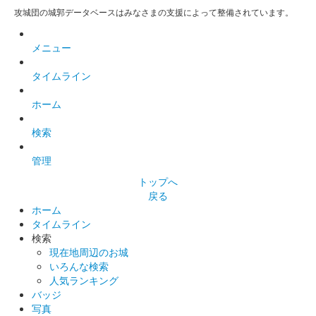
攻城団の城郭データベースはみなさまの支援によって整備されています。
箕輪城 登城記念証
内藤昌秀生誕五百年（黄）
メニュー
武田家の箕輪城城代を務めた武田四天王の内藤昌秀の生誕五百年
を記念した限定版。
タイムライン
ホーム
箕輪城 登城記念証
内藤昌秀生誕五百年（紫）
検索
武田家の箕輪城城代を務めた武田四天王の内藤昌秀の生誕五百年
管理
を記念した限定版。
トップへ
戻る
箕輪城 登城記念証
ホーム
内藤昌秀生誕五百年（緑）
タイムライン
検索
武田家の箕輪城城代を務めた武田四天王の内藤昌秀の生誕五百年
現在地周辺のお城
を記念した限定版。
いろんな検索
人気ランキング
バッジ
箕輪城 登城記念証
オオムラサキ（黄）
写真