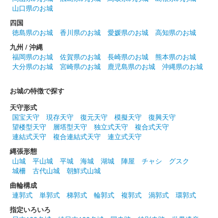
山口県のお城
箕輪城 登城記念証
四国
北条氏邦版
徳島県のお城
香川県のお城
愛媛県のお城
高知県のお城
群馬戦国御城印サミットで先行販売された後、ふれあい市が開催
九州 / 沖縄
されているときだけ販売可能。
福岡県のお城
佐賀県のお城
長崎県のお城
熊本県のお城
大分県のお城
宮崎県のお城
鹿児島県のお城
沖縄県のお城
箕輪城 登城記念証
お城の特徴で探す
井伊直政版
天守形式
群馬戦国御城印サミットで先行販売された後、ふれあい市が開催
国宝天守
現存天守
復元天守
模擬天守
復興天守
されているときだけ販売可能。
望楼型天守
層塔型天守
独立式天守
複合式天守
連結式天守
複合連結式天守
連立式天守
箕輪城 登城記念証
縄張形態
内藤昌月版
山城
平山城
平城
海城
湖城
陣屋
チャシ
グスク
城柵
古代山城
朝鮮式山城
群馬戦国御城印サミットで先行販売された後、ふれあい市が開催
されているときだけ販売可能。
曲輪構成
連郭式
単郭式
梯郭式
輪郭式
複郭式
渦郭式
環郭式
指定いろいろ
箕輪城 登城記念証
群馬戦国御城印サミット限定