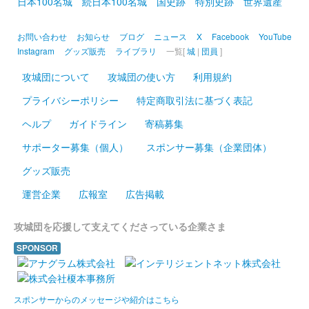
日本100名城
続日本100名城
国史跡
特別史跡
世界遺産
販売終了
お問い合わせ
お知らせ
ブログ
ニュース
X
Facebook
YouTube
台紙は 白・黄・緑・紫・ピンクの５種から選択
Instagram
グッズ販売
ライブラリ
一覧[
城
|
団員
]
攻城団について
攻城団の使い方
利用規約
箕輪城 登城記念証
歴代六家紋（白）
プライバシーポリシー
特定商取引法に基づく表記
ヘルプ
ガイドライン
寄稿募集
販売終了
サポーター募集（個人）
スポンサー募集（企業団体）
箕輪城 登城記念証
グッズ販売
歴代六家紋（紫）
運営企業
広報室
広告掲載
販売終了
攻城団を応援して支えてくださっている企業さま
箕輪城 登城記念証
SPONSOR
内藤昌秀生誕五百年（白）
武田家の箕輪城城代を務めた武田四天王の内藤昌秀の生誕五百年
を記念した限定版。
スポンサーからのメッセージや紹介はこちら