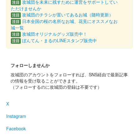
攻城団を未来に残すために運営をサポートしてい
注目
箕輪城 登城記念証
越前若狭お城フェス2024版 檜
ただけませんか
攻城団のチラシが置いてあるお城（随時更新）
注目
扇
日本全国の桜の名所なお城、花見にオススメなお
注目
城一覧
販売終了
攻城団オリジナルグッズ販売中！
注目
ぼんてん・まるのLINEスタンプ販売中
15枚限定
注目
箕輪城 御城印
檜扇 御城印合戦in福知山版
フォローしませんか
攻城団のアカウントをフォローすれば、SNS経由で最新記事
販売終了
の情報を受け取ることができます。
令和6年9月8日に開催された御城印合戦in福知山のいわつき武者
（フォローするのに攻城団の登録は不要です）
の倉〜関東友城出展プロジェクト〜のブースにて販売された御城
印。30枚限定
X
Instagram
箕輪城 御城印
歴代城主家紋 御城印合戦in福知山版
Facebook
販売終了