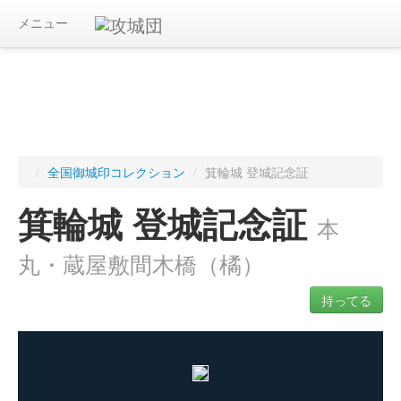
メニュー
/
全国御城印コレクション
/
箕輪城 登城記念証
箕輪城 登城記念証
本
丸・蔵屋敷間木橋（橘）
持ってる
ログインすると入手した御城印を記録できます