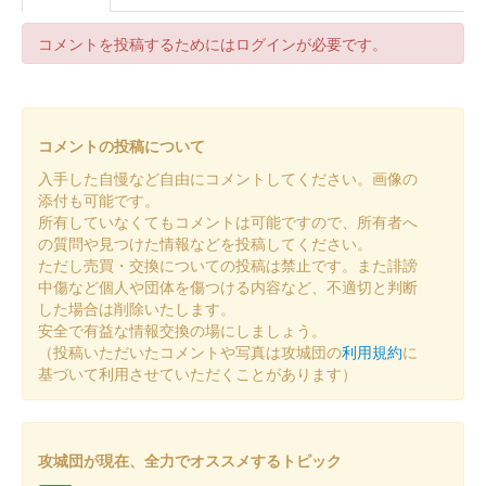
販売終了
30枚限定
コメントを投稿するためにはログインが必要です。
箕輪城 登城記念証
越前若狭お城フェス2024版 井
コメントの投稿について
伊橘
入手した自慢など自由にコメントしてください。画像の
添付も可能です。
販売終了
所有していなくてもコメントは可能ですので、所有者へ
15枚限定
の質問や見つけた情報などを投稿してください。
ただし売買・交換についての投稿は禁止です。また誹謗
中傷など個人や団体を傷つける内容など、不適切と判断
箕輪城 登城記念証
した場合は削除いたします。
越前若狭お城フェス2024版 歴
安全で有益な情報交換の場にしましょう。
（投稿いただいたコメントや写真は攻城団の
利用規約
に
代城主家紋
基づいて利用させていただくことがあります）
販売終了
50枚限定
攻城団が現在、全力でオススメするトピック