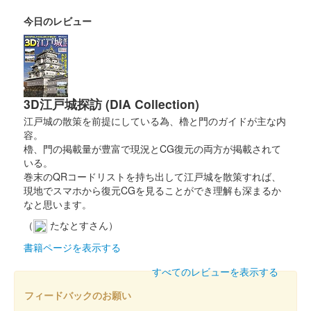
の倉〜関東友城出展プロジェクト〜のブースにて販売された御城
印。50枚限定
今日のレビュー
箕輪城 登城記念証
歴代六家紋（白） 御城印サミ
ット
3D江戸城探訪 (DIA Collection)
江戸城の散策を前提にしている為、櫓と門のガイドが主な内
販売終了
容。
櫓、門の掲載量が豊富で現況とCG復元の両方が掲載されて
いる。
箕輪城 御城印
群馬非公認キャラクター版
巻末のQRコードリストを持ち出して江戸城を散策すれば、
現地でスマホから復元CGを見ることができ理解も深まるか
販売終了
なと思います。
群馬戦国御城印サミットのみで販売された御城印。
（
たなとすさん）
書籍ページを表示する
箕輪城 御城印
群馬戦国御城印サミット版
すべてのレビューを表示する
フィードバックのお願い
販売終了