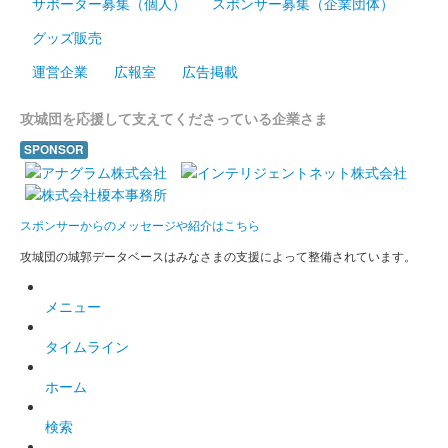
サポーター募集（個人）
スポンサー募集（企業団体）
販売終了
グッズ販売
台紙は 白・黄・緑・紫・ピンクの５種から選択
運営企業
広報室
広告掲載
箕輪城 登城記念証
歴代六家紋（白）
攻城団を応援して支えてくださっている企業さま
SPONSOR
販売終了
箕輪城 登城記念証
歴代六家紋（紫）
スポンサーからのメッセージや紹介はこちら
攻城団の城郭データベースはみなさまの支援によって整備されています。
販売終了
メニュー
箕輪城 登城記念証
内藤昌秀生誕五百年（白）
タイムライン
武田家の箕輪城城代を務めた武田四天王の内藤昌秀の生誕五百年
ホーム
を記念した限定版。
検索