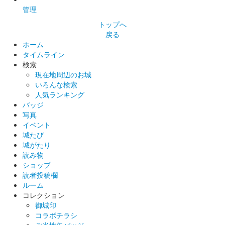
箕輪城 登城記念証
管理
内藤昌秀生誕五百年（黄）
トップへ
武田家の箕輪城城代を務めた武田四天王の内藤昌秀の生誕五百年
戻る
を記念した限定版。
ホーム
タイムライン
検索
箕輪城 登城記念証
現在地周辺のお城
内藤昌秀生誕五百年（紫）
いろんな検索
武田家の箕輪城城代を務めた武田四天王の内藤昌秀の生誕五百年
人気ランキング
を記念した限定版。
バッジ
写真
イベント
城たび
箕輪城 登城記念証
内藤昌秀生誕五百年（緑）
城がたり
読み物
武田家の箕輪城城代を務めた武田四天王の内藤昌秀の生誕五百年
ショップ
を記念した限定版。
読者投稿欄
ルーム
コレクション
箕輪城 登城記念証
御城印
オオムラサキ（黄）
コラボチラシ
箕輪城ふれあい市が開催されているときだけ購入可能。オオムラ
ご当地缶バッジ