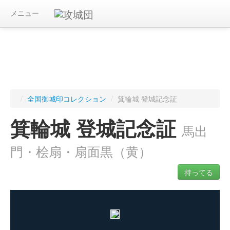
メニュー
/
全国御城印コレクション
/
箕輪城 登城記念証
箕輪城 登城記念証
馬出
門・桧扇・扇面黒（黄）
持ってる
ログインすると入手した御城印を記録できます