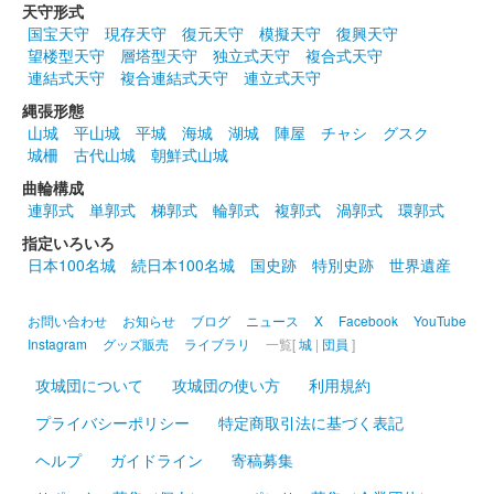
天守形式
箕輪城 登城記念証
北条氏邦版
国宝天守
現存天守
復元天守
模擬天守
復興天守
望楼型天守
層塔型天守
独立式天守
複合式天守
群馬戦国御城印サミットで先行販売された後、ふれあい市が開催
連結式天守
複合連結式天守
連立式天守
されているときだけ販売可能。
縄張形態
山城
平山城
平城
海城
湖城
陣屋
チャシ
グスク
城柵
古代山城
朝鮮式山城
箕輪城 登城記念証
井伊直政版
曲輪構成
連郭式
単郭式
梯郭式
輪郭式
複郭式
渦郭式
環郭式
群馬戦国御城印サミットで先行販売された後、ふれあい市が開催
されているときだけ販売可能。
指定いろいろ
日本100名城
続日本100名城
国史跡
特別史跡
世界遺産
箕輪城 登城記念証
内藤昌月版
お問い合わせ
お知らせ
ブログ
ニュース
X
Facebook
YouTube
Instagram
グッズ販売
ライブラリ
一覧[
城
|
団員
]
群馬戦国御城印サミットで先行販売された後、ふれあい市が開催
されているときだけ販売可能。
攻城団について
攻城団の使い方
利用規約
プライバシーポリシー
特定商取引法に基づく表記
箕輪城 登城記念証
ヘルプ
ガイドライン
寄稿募集
群馬戦国御城印サミット限定