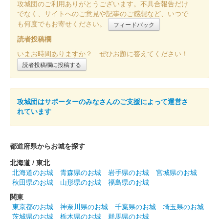
攻城団のご利用ありがとうございます。不具合報告だけ
でなく、サイトへのご意見や記事のご感想など、いつで
箕輪城 登城記念証
も何度でもお寄せください。
フィードバック
井伊直政公 お城EXPO2023版
読者投稿欄
販売終了
いまお時間ありますか？ ぜひお題に答えてください！
読者投稿欄に投稿する
箕輪城 登城記念証
お城EXPO2023版
販売終了
攻城団はサポーターのみなさんのご支援によって運営さ
れています
箕輪城 登城記念証
内藤昌秀版
都道府県からお城を探す
群馬戦国御城印サミットで先行販売された後、ふれあい市が開催
されているときだけ販売可能。
北海道 / 東北
北海道のお城
青森県のお城
岩手県のお城
宮城県のお城
秋田県のお城
山形県のお城
福島県のお城
箕輪城 登城記念証
関東
長野氏業版
東京都のお城
神奈川県のお城
千葉県のお城
埼玉県のお城
群馬戦国御城印サミットで先行販売された後、ふれあい市が開催
茨城県のお城
栃木県のお城
群馬県のお城