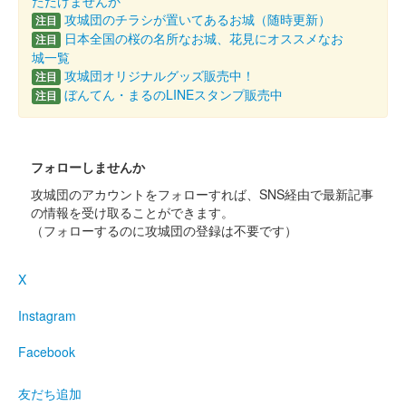
ただけませんか
攻城団のチラシが置いてあるお城（随時更新）
注目
扇
日本全国の桜の名所なお城、花見にオススメなお
注目
城一覧
販売終了
攻城団オリジナルグッズ販売中！
注目
ぼんてん・まるのLINEスタンプ販売中
15枚限定
注目
箕輪城 御城印
檜扇 御城印合戦in福知山版
フォローしませんか
攻城団のアカウントをフォローすれば、SNS経由で最新記事
販売終了
の情報を受け取ることができます。
令和6年9月8日に開催された御城印合戦in福知山のいわつき武者
（フォローするのに攻城団の登録は不要です）
の倉〜関東友城出展プロジェクト〜のブースにて販売された御城
印。30枚限定
X
Instagram
箕輪城 御城印
歴代城主家紋 御城印合戦in福知山版
Facebook
販売終了
令和6年9月8日に開催された御城印合戦in福知山のいわつき武者
友だち追加