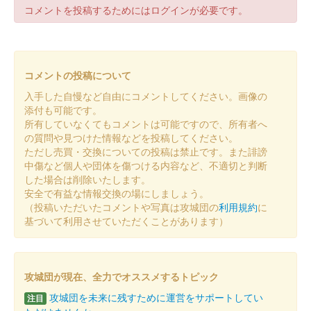
30枚限定
コメントを投稿するためにはログインが必要です。
箕輪城 登城記念証
越前若狭お城フェス2024版 井
コメントの投稿について
伊橘
入手した自慢など自由にコメントしてください。画像の
添付も可能です。
販売終了
所有していなくてもコメントは可能ですので、所有者へ
15枚限定
の質問や見つけた情報などを投稿してください。
ただし売買・交換についての投稿は禁止です。また誹謗
中傷など個人や団体を傷つける内容など、不適切と判断
箕輪城 登城記念証
した場合は削除いたします。
越前若狭お城フェス2024版 歴
安全で有益な情報交換の場にしましょう。
（投稿いただいたコメントや写真は攻城団の
利用規約
に
代城主家紋
基づいて利用させていただくことがあります）
販売終了
50枚限定
攻城団が現在、全力でオススメするトピック
攻城団を未来に残すために運営をサポートしてい
注目
箕輪城 登城記念証
越前若狭お城フェス2024版 檜