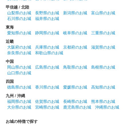
されているときだけ販売可能。
甲信越 / 北陸
山梨県のお城
長野県のお城
新潟県のお城
富山県のお城
石川県のお城
福井県のお城
箕輪城 登城記念証
長野業正版
東海
愛知県のお城
静岡県のお城
岐阜県のお城
三重県のお城
群馬戦国御城印サミットで先行販売された後、ふれあい市が開催
されているときだけ販売可能。
近畿
大阪府のお城
兵庫県のお城
京都府のお城
滋賀県のお城
奈良県のお城
和歌山県のお城
箕輪城 登城記念証
中国
長野方業版
岡山県のお城
広島県のお城
鳥取県のお城
島根県のお城
群馬戦国御城印サミットで先行販売された後、ふれあい市が開催
山口県のお城
されているときだけ販売可能。
四国
徳島県のお城
香川県のお城
愛媛県のお城
高知県のお城
九州 / 沖縄
箕輪城 登城記念証
滝川一益版
福岡県のお城
佐賀県のお城
長崎県のお城
熊本県のお城
大分県のお城
宮崎県のお城
鹿児島県のお城
沖縄県のお城
群馬戦国御城印サミットで先行販売された後、ふれあい市が開催
されているときだけ販売可能。
お城の特徴で探す