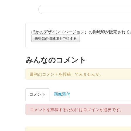
ほかのデザイン（バージョン）の御城印が販売されて
箕輪城 御城印
お城EXPO2024 秋扇出版記念
未登録の御城印を申請する
販売終了
2024年12月21、22日に開催されたお城EXPO 20
みんなのコメント
箕輪城 登城記念証
最初のコメントを投稿してみませんか。
越前若狭お城フェス20
販売終了
コメント
画像添付
30枚限定
コメントを投稿するためにはログインが必要です。
箕輪城 登城記念証
越前若狭お城フェス202
販売終了