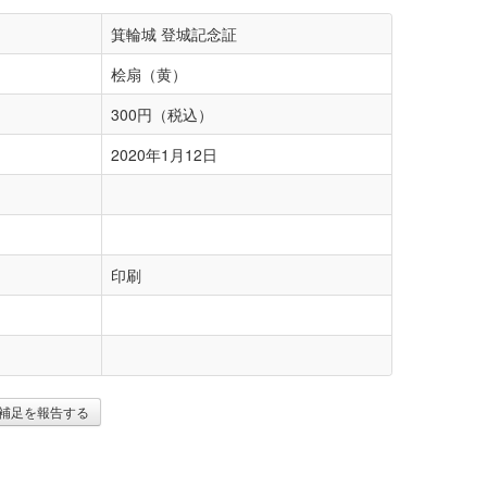
箕輪城 登城記念証
桧扇（黄）
300円（税込）
2020年1月12日
印刷
補足を報告する