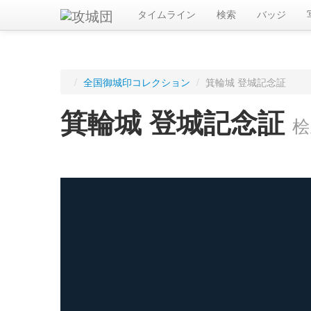
タイムライン
検索
バッジ
/
全国御城印コレクション
/
箕輪城 登城記念証
箕輪城 登城記念証
桧
ログインすると入手した御城印を記録できます