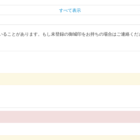
すべて表示
いることがあります。もし未登録の御城印をお持ちの場合はご連絡くだ
版
24のいわつき武者の倉〜関東友城集結の陣〜のブースにて販売された御城印。3
24版 小説秋扇記念
4版 井伊橘