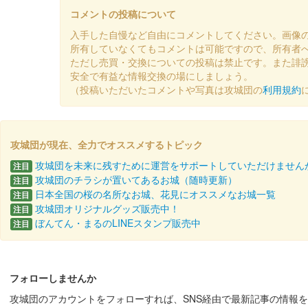
コメントの投稿について
15枚限定
入手した自慢など自由にコメントしてください。画像
所有していなくてもコメントは可能ですので、所有者
箕輪城 登城記念証
ただし売買・交換についての投稿は禁止です。また誹
越前若狭お城フェス20
安全で有益な情報交換の場にしましょう。
（投稿いただいたコメントや写真は攻城団の
利用規約
販売終了
50枚限定
攻城団が現在、全力でオススメするトピック
箕輪城 登城記念証
越前若狭お城フェス202
攻城団を未来に残すために運営をサポートしていただけません
注目
攻城団のチラシが置いてあるお城（随時更新）
注目
販売終了
日本全国の桜の名所なお城、花見にオススメなお城一覧
注目
攻城団オリジナルグッズ販売中！
注目
15枚限定
ぼんてん・まるのLINEスタンプ販売中
注目
箕輪城 御城印
檜扇 御城印合戦in福知山版
フォローしませんか
販売終了
攻城団のアカウントをフォローすれば、SNS経由で最新記事の情報