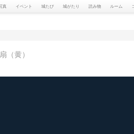
写真
イベント
城たび
城がたり
読み物
ルーム
扇（黄）