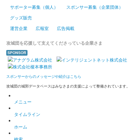
サポーター募集（個人）
スポンサー募集（企業団体）
販売終了
グッズ販売
台紙は 白・黄・緑・紫・ピンクの５種から選択
運営企業
広報室
広告掲載
箕輪城 登城記念証
攻城団を応援して支えてくださっている企業さま
歴代六家紋（白）
SPONSOR
販売終了
箕輪城 登城記念証
スポンサーからのメッセージや紹介はこちら
歴代六家紋（紫）
攻城団の城郭データベースはみなさまの支援によって整備されています。
販売終了
メニュー
箕輪城 登城記念証
内藤昌秀生誕五百年（白）
タイムライン
武田家の箕輪城城代を務めた武田四天王の内藤昌秀の生誕五百年
ホーム
を記念した限定版。
検索