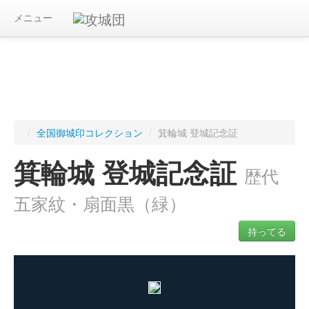
メニュー
/
全国御城印コレクション
/
箕輪城 登城記念証
箕輪城 登城記念証
歴代
五家紋・扇面黒（緑）
持ってる
ログインすると入手した御城印を記録できます