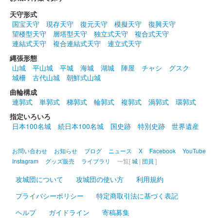
天守形式
箕輪城 登城記念証
国宝天守
現存天守
復元天守
模擬天守
復興天守
北条氏邦版
望楼型天守
層塔型天守
独立式天守
複合式天守
連結式天守
複合連結式天守
連立式天守
群馬戦国御城印サミットで先行販売された後、ふれあい市が開催
されているときだけ販売可能。
縄張形態
山城
平山城
平城
海城
湖城
陣屋
チャシ
グスク
城柵
古代山城
朝鮮式山城
箕輪城 登城記念証
井伊直政版
曲輪構成
連郭式
単郭式
梯郭式
輪郭式
複郭式
渦郭式
環郭式
群馬戦国御城印サミットで先行販売された後、ふれあい市が開催
指定いろいろ
されているときだけ販売可能。
日本100名城
続日本100名城
国史跡
特別史跡
世界遺産
箕輪城 登城記念証
お問い合わせ
お知らせ
ブログ
ニュース
X
Facebook
YouTube
内藤昌月版
Instagram
グッズ販売
ライブラリ
一覧[
城
|
団員
]
群馬戦国御城印サミットで先行販売された後、ふれあい市が開催
攻城団について
攻城団の使い方
利用規約
されているときだけ販売可能。
プライバシーポリシー
特定商取引法に基づく表記
箕輪城 登城記念証
ヘルプ
ガイドライン
寄稿募集
群馬戦国御城印サミット限定