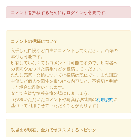
販売終了
30枚限定
コメントを投稿するためにはログインが必要です。
箕輪城 登城記念証
越前若狭お城フェス2024版 井
コメントの投稿について
伊橘
入手した自慢など自由にコメントしてください。画像の
添付も可能です。
販売終了
所有していなくてもコメントは可能ですので、所有者へ
15枚限定
の質問や見つけた情報などを投稿してください。
ただし売買・交換についての投稿は禁止です。また誹謗
中傷など個人や団体を傷つける内容など、不適切と判断
箕輪城 登城記念証
した場合は削除いたします。
越前若狭お城フェス2024版 歴
安全で有益な情報交換の場にしましょう。
（投稿いただいたコメントや写真は攻城団の
利用規約
に
代城主家紋
基づいて利用させていただくことがあります）
販売終了
50枚限定
攻城団が現在、全力でオススメするトピック