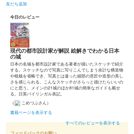
令和6年9月8日に開催された御城印合戦in福知山のいわつき武者
友だち追加
の倉〜関東友城出展プロジェクト〜のブースにて販売された御城
印。50枚限定
今日のレビュー
箕輪城 登城記念証
歴代六家紋（白） 御城印サミ
ット
現代の都市設計家が解説 絵解きでわかる日本
の城
販売終了
日本の名城を都市設計家である著者が描いたスケッチで紹介
する。スケッチなので写真に写りこんでしまう余計な構造物
や植栽を省略でき、写真とは違った細部の意匠や造形の美し
箕輪城 御城印
さを感じられる。こんなスケッチがさらっと描けたらいいの
群馬非公認キャラクター版
にと思う。メインの21城のほか81城の簡単なガイドも載せ
販売終了
る。日英バイリンガル表記。
群馬戦国御城印サミットのみで販売された御城印。
（
こめつぶさん）
書籍ページを表示する
箕輪城 御城印
すべてのレビューを表示する
群馬戦国御城印サミット版
フィードバックのお願い