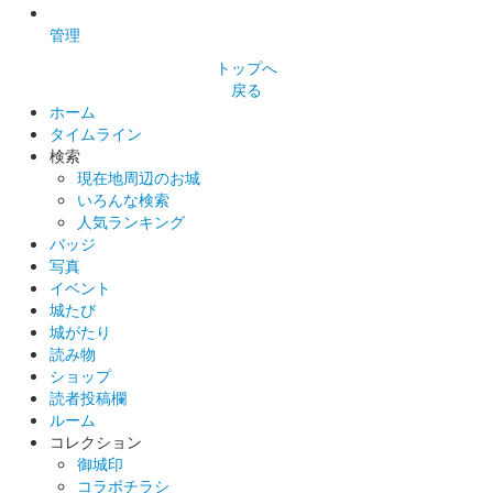
箕輪城 登城記念証
管理
内藤昌秀生誕五百年（黄）
トップへ
武田家の箕輪城城代を務めた武田四天王の内藤昌秀の生誕五百年
戻る
を記念した限定版。
ホーム
タイムライン
検索
箕輪城 登城記念証
現在地周辺のお城
内藤昌秀生誕五百年（紫）
いろんな検索
人気ランキング
武田家の箕輪城城代を務めた武田四天王の内藤昌秀の生誕五百年
バッジ
を記念した限定版。
写真
イベント
城たび
箕輪城 登城記念証
内藤昌秀生誕五百年（緑）
城がたり
読み物
武田家の箕輪城城代を務めた武田四天王の内藤昌秀の生誕五百年
ショップ
を記念した限定版。
読者投稿欄
ルーム
コレクション
箕輪城 登城記念証
御城印
オオムラサキ（黄）
コラボチラシ