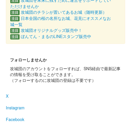
攻城団を未来に残すために運営をサポートしてい
注目
箕輪城 登城記念証
越前若狭お城フェス2024版 檜
ただけませんか
攻城団のチラシが置いてあるお城（随時更新）
注目
扇
日本全国の桜の名所なお城、花見にオススメなお
注目
城一覧
販売終了
攻城団オリジナルグッズ販売中！
注目
ぼんてん・まるのLINEスタンプ販売中
15枚限定
注目
箕輪城 御城印
檜扇 御城印合戦in福知山版
フォローしませんか
攻城団のアカウントをフォローすれば、SNS経由で最新記事
販売終了
の情報を受け取ることができます。
令和6年9月8日に開催された御城印合戦in福知山のいわつき武者
（フォローするのに攻城団の登録は不要です）
の倉〜関東友城出展プロジェクト〜のブースにて販売された御城
印。30枚限定
X
Instagram
箕輪城 御城印
歴代城主家紋 御城印合戦in福知山版
Facebook
販売終了