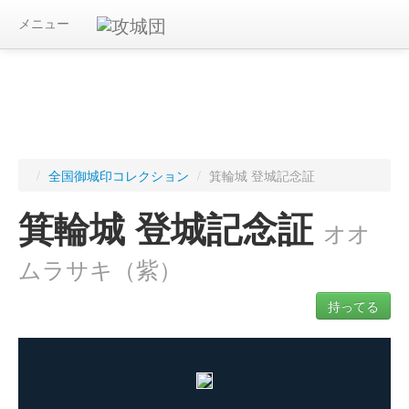
メニュー
/
全国御城印コレクション
/
箕輪城 登城記念証
箕輪城 登城記念証
オオ
ムラサキ（紫）
持ってる
ログインすると入手した御城印を記録できます