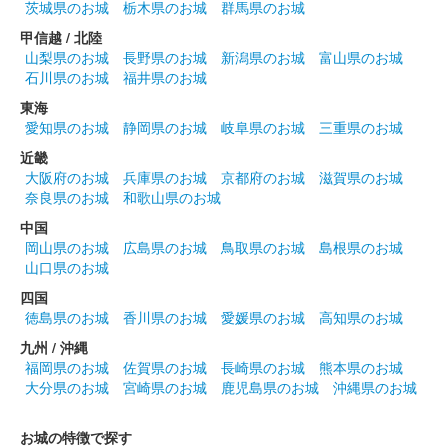
茨城県のお城
栃木県のお城
群馬県のお城
群馬戦国御城印サミットで先行販売された後、ふれあい市が開催
されているときだけ販売可能。
甲信越 / 北陸
山梨県のお城
長野県のお城
新潟県のお城
富山県のお城
石川県のお城
福井県のお城
箕輪城 登城記念証
東海
長野業正版
愛知県のお城
静岡県のお城
岐阜県のお城
三重県のお城
群馬戦国御城印サミットで先行販売された後、ふれあい市が開催
近畿
されているときだけ販売可能。
大阪府のお城
兵庫県のお城
京都府のお城
滋賀県のお城
奈良県のお城
和歌山県のお城
箕輪城 登城記念証
中国
長野方業版
岡山県のお城
広島県のお城
鳥取県のお城
島根県のお城
山口県のお城
群馬戦国御城印サミットで先行販売された後、ふれあい市が開催
されているときだけ販売可能。
四国
徳島県のお城
香川県のお城
愛媛県のお城
高知県のお城
九州 / 沖縄
箕輪城 登城記念証
福岡県のお城
佐賀県のお城
長崎県のお城
熊本県のお城
滝川一益版
大分県のお城
宮崎県のお城
鹿児島県のお城
沖縄県のお城
群馬戦国御城印サミットで先行販売された後、ふれあい市が開催
されているときだけ販売可能。
お城の特徴で探す