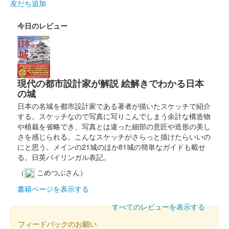
令和6年9月8日に開催された御城印合戦in福知山のいわつき武者
友だち追加
の倉〜関東友城出展プロジェクト〜のブースにて販売された御城
印。50枚限定
今日のレビュー
箕輪城 登城記念証
歴代六家紋（白） 御城印サミ
ット
現代の都市設計家が解説 絵解きでわかる日本
の城
販売終了
日本の名城を都市設計家である著者が描いたスケッチで紹介
する。スケッチなので写真に写りこんでしまう余計な構造物
や植栽を省略でき、写真とは違った細部の意匠や造形の美し
箕輪城 御城印
さを感じられる。こんなスケッチがさらっと描けたらいいの
群馬非公認キャラクター版
にと思う。メインの21城のほか81城の簡単なガイドも載せ
販売終了
る。日英バイリンガル表記。
群馬戦国御城印サミットのみで販売された御城印。
（
こめつぶさん）
書籍ページを表示する
箕輪城 御城印
すべてのレビューを表示する
群馬戦国御城印サミット版
フィードバックのお願い
販売終了