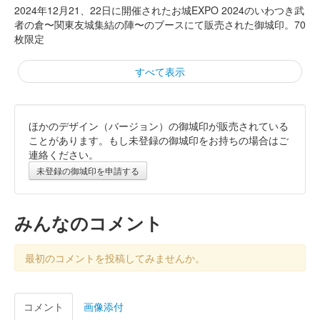
2024年12月21、22日に開催されたお城EXPO 2024のいわつき武
者の倉〜関東友城集結の陣〜のブースにて販売された御城印。70
枚限定
すべて表示
ほかのデザイン（バージョン）の御城印が販売されている
箕輪城 御城印
お城EXPO2024 秋扇出版記念版
ことがあります。もし未登録の御城印をお持ちの場合はご
連絡ください。
販売終了
未登録の御城印を申請する
2024年12月21、22日に開催されたお城EXPO 2024のいわつき武
者の倉〜関東友城集結の陣〜のブースにて販売された御城印。30
枚限定
みんなのコメント
箕輪城 登城記念証
最初のコメントを投稿してみませんか。
越前若狭お城フェス2024版 小
説秋扇記念
コメント
画像添付