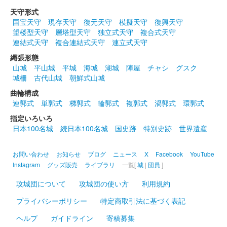
天守形式
箕輪城 登城記念証
国宝天守
現存天守
復元天守
模擬天守
復興天守
北条氏邦版
望楼型天守
層塔型天守
独立式天守
複合式天守
連結式天守
複合連結式天守
連立式天守
群馬戦国御城印サミットで先行販売された後、ふれあい市が開催
されているときだけ販売可能。
縄張形態
山城
平山城
平城
海城
湖城
陣屋
チャシ
グスク
城柵
古代山城
朝鮮式山城
箕輪城 登城記念証
井伊直政版
曲輪構成
連郭式
単郭式
梯郭式
輪郭式
複郭式
渦郭式
環郭式
群馬戦国御城印サミットで先行販売された後、ふれあい市が開催
指定いろいろ
されているときだけ販売可能。
日本100名城
続日本100名城
国史跡
特別史跡
世界遺産
箕輪城 登城記念証
お問い合わせ
お知らせ
ブログ
ニュース
X
Facebook
YouTube
内藤昌月版
Instagram
グッズ販売
ライブラリ
一覧[
城
|
団員
]
群馬戦国御城印サミットで先行販売された後、ふれあい市が開催
攻城団について
攻城団の使い方
利用規約
されているときだけ販売可能。
プライバシーポリシー
特定商取引法に基づく表記
箕輪城 登城記念証
ヘルプ
ガイドライン
寄稿募集
群馬戦国御城印サミット限定