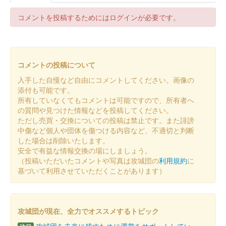
販売終了
30枚限定
コメントを投稿するためにはログインが必要です。
箕輪城 登城記念証
越前若狭お城フェス2024版 井
コメントの投稿について
伊橘
入手した自慢など自由にコメントしてください。画像の
添付も可能です。
販売終了
所有していなくてもコメントは可能ですので、所有者へ
15枚限定
の質問や見つけた情報などを投稿してください。
ただし売買・交換についての投稿は禁止です。また誹謗
中傷など個人や団体を傷つける内容など、不適切と判断
箕輪城 登城記念証
した場合は削除いたします。
越前若狭お城フェス2024版 歴
安全で有益な情報交換の場にしましょう。
（投稿いただいたコメントや写真は攻城団の
利用規約
に
代城主家紋
基づいて利用させていただくことがあります）
販売終了
50枚限定
攻城団が現在、全力でオススメするトピック