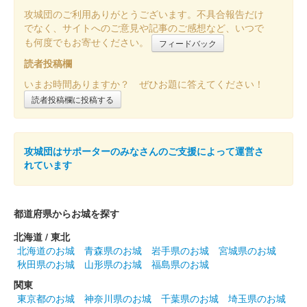
攻城団のご利用ありがとうございます。不具合報告だけ
でなく、サイトへのご意見や記事のご感想など、いつで
箕輪城 登城記念証
も何度でもお寄せください。
フィードバック
井伊直政公 お城EXPO2023版
読者投稿欄
販売終了
いまお時間ありますか？ ぜひお題に答えてください！
読者投稿欄に投稿する
箕輪城 登城記念証
お城EXPO2023版
攻城団はサポーターのみなさんのご支援によって運営さ
販売終了
れています
箕輪城 登城記念証
内藤昌秀版
都道府県からお城を探す
群馬戦国御城印サミットで先行販売された後、ふれあい市が開催
北海道 / 東北
されているときだけ販売可能。
北海道のお城
青森県のお城
岩手県のお城
宮城県のお城
秋田県のお城
山形県のお城
福島県のお城
箕輪城 登城記念証
関東
長野氏業版
東京都のお城
神奈川県のお城
千葉県のお城
埼玉県のお城