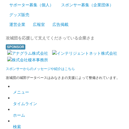
サポーター募集（個人）
スポンサー募集（企業団体）
販売終了
グッズ販売
台紙は 白・黄・緑・紫・ピンクの５種から選択
運営企業
広報室
広告掲載
箕輪城 登城記念証
攻城団を応援して支えてくださっている企業さま
歴代六家紋（白）
SPONSOR
販売終了
箕輪城 登城記念証
スポンサーからのメッセージや紹介はこちら
歴代六家紋（紫）
攻城団の城郭データベースはみなさまの支援によって整備されています。
販売終了
メニュー
箕輪城 登城記念証
内藤昌秀生誕五百年（白）
タイムライン
武田家の箕輪城城代を務めた武田四天王の内藤昌秀の生誕五百年
ホーム
を記念した限定版。
検索