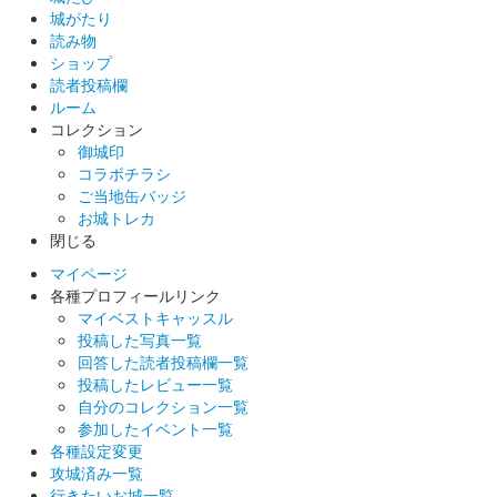
し版
城がたり
読み物
販売終了
ショップ
読者投稿欄
50枚限定
ルーム
コレクション
御城印
安中城 御城印
コラボチラシ
群馬戦国御城印サミット2025 銀箔押
ご当地缶バッジ
お城トレカ
し版
閉じる
販売終了
マイページ
50枚限定
各種プロフィールリンク
マイベストキャッスル
投稿した写真一覧
回答した読者投稿欄一覧
投稿したレビュー一覧
自分のコレクション一覧
参加したイベント一覧
各種設定変更
攻城済み一覧
行きたいお城一覧