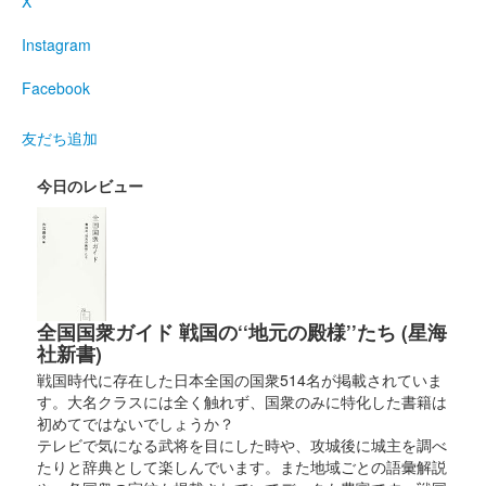
X
Instagram
安中城 御城印
井伊家春限定版
Facebook
友だち追加
安中城 御城印
武田軍春限定版
今日のレビュー
安中城 御城印
安中城冬限定版
冬の花のろう梅が描かれている。
全国国衆ガイド 戦国の‘‘地元の殿様’’たち (星海
安中城 御城印
社新書)
令和五年秋限定版 武田版
戦国時代に存在した日本全国の国衆514名が掲載されていま
す。大名クラスには全く触れず、国衆のみに特化した書籍は
初めてではないでしょうか？
安中城 御城印
テレビで気になる武将を目にした時や、攻城後に城主を調べ
令和五年秋限定版 徳川版
たりと辞典として楽しんでいます。また地域ごとの語彙解説