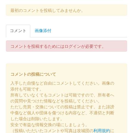
安中城 御城印
武田氏令和七年夏限定
最初のコメントを投稿してみませんか。
安中城 御城印
コメント
画像添付
安中氏春限定版
コメントを投稿するためにはログインが必要です。
安中城 御城印
板倉氏春限定版
コメントの投稿について
安中城 御城印
令和八年新春版
入手した自慢など自由にコメントしてください。画像の
添付も可能です。
所有していなくてもコメントは可能ですので、所有者へ
安中城 御城印
の質問や見つけた情報などを投稿してください。
徳川譜代冬限定御城印
ただし売買・交換についての投稿は禁止です。また誹謗
中傷など個人や団体を傷つける内容など、不適切と判断
した場合は削除いたします。
安中城 御城印
安全で有益な情報交換の場にしましょう。
安中氏冬版
（投稿いただいたコメントや写真は攻城団の
利用規約
に