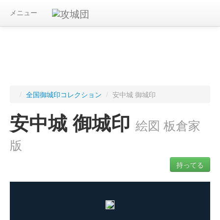
メニュー
/
全国御城印コレクション
/
安中城 御城印
安中城 御城印
絵図 板倉家
版
持ってる
ログインすると入手した御城印を記録できます