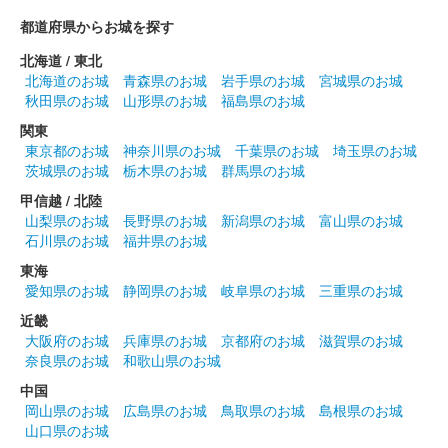
井伊家バージョンの御城印。赤備え御城印が銀箔押しの特別版と
都道府県からお城を探す
して発売された。
北海道 / 東北
北海道のお城
青森県のお城
岩手県のお城
宮城県のお城
安中城 御城印
秋田県のお城
山形県のお城
福島県のお城
武田軍冬版
関東
100枚限定
東京都のお城
神奈川県のお城
千葉県のお城
埼玉県のお城
茨城県のお城
栃木県のお城
群馬県のお城
甲信越 / 北陸
安中城 御城印
井伊家冬限定版
山梨県のお城
長野県のお城
新潟県のお城
富山県のお城
石川県のお城
福井県のお城
100枚限定
東海
愛知県のお城
静岡県のお城
岐阜県のお城
三重県のお城
安中城 御城印
近畿
群馬戦国御城印サミット限定版
大阪府のお城
兵庫県のお城
京都府のお城
滋賀県のお城
奈良県のお城
和歌山県のお城
販売終了
中国
100枚限定
岡山県のお城
広島県のお城
鳥取県のお城
島根県のお城
山口県のお城