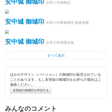
安中城 御城印
令和八年春限定
安中城 御城印
令和八年新春限定 板倉家版
安中城 御城印
令和七年秋限定版
すべて表示
ほかのデザイン（バージョン）の御城印が販売されている
安中城 御城印
板倉家版
ことがあります。もし未登録の御城印をお持ちの場合はご
連絡ください。
未登録の御城印を申請する
安中城 御城印
板倉氏令和七年夏限定版
みんなのコメント