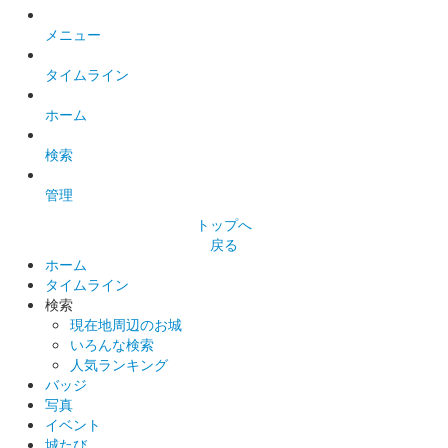
安中城 御城印
令和八年 春限定版
メニュー
タイムライン
安中城 御城印
安中城絵図版
ホーム
販売終了
検索
2025年6月7、8日に開催された群馬戦国御城印サミット2025に
て販売された御城印。
管理
トップへ
戻る
安中城 御城印
安中城絵図版
ホーム
タイムライン
販売終了
検索
現在地周辺のお城
2025年6月7、8日に開催された群馬戦国御城印サミット2025に
いろんな検索
て販売された御城印。
人気ランキング
バッジ
写真
安中城 御城印
群馬戦国御城印サミット2025 金箔押
イベント
城たび