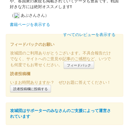
や、各国衆の家紋も掲載されていてデータも豊富です。戦国
好きな方には絶対オススメします❗
安中城 御城印
井伊家夏限定版
（
あぶさんさん）
書籍ページを表示する
安中城 御城印
すべてのレビューを表示する
令和五年夏限定版
フィードバックのお願い
攻城団のご利用ありがとうございます。不具合報告だけ
安中城 御城印
でなく、サイトへのご意見や記事のご感想など、いつで
井伊家春限定版
も何度でもお寄せください。
フィードバック
井伊家バージョンの御城印。
読者投稿欄
いまお時間ありますか？ ぜひお題に答えてください！
安中城 御城印
読者投稿欄に投稿する
武田家春限定版
武田家バージョンの御城印。
攻城団はサポーターのみなさんのご支援によって運営さ
れています
安中城 御城印
銀箔押し版