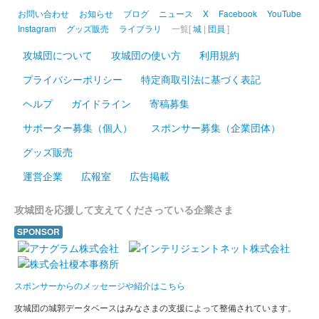
異名、井伊直政の嫡男であることから”鬼”の文言が入っている。
お問い合わせ
お知らせ
ブログ
ニュース
X
Facebook
YouTube
Instagram
グッズ販売
ライブラリ
一覧[
城
|
団員
]
安中城 御城印
攻城団について
攻城団の使い方
利用規約
武田家版
プライバシーポリシー
特定商取引法に基づく表記
武田家バージョンの御城印。
ヘルプ
ガイドライン
寄稿募集
サポーター募集（個人）
スポンサー募集（企業団体）
安中城 御城印
武田家版 特別印
グッズ販売
武田家バージョンの御城印。特別版は背景色に銀色を使用。
運営企業
広報室
広告掲載
攻城団を応援して支えてくださっている企業さま
安中城 御城印
令和八年夏限定版
SPONSOR
安中城 御城印
令和八年夏限定版
スポンサーからのメッセージや紹介はこちら
攻城団の城郭データベースはみなさまの支援によって整備されています。