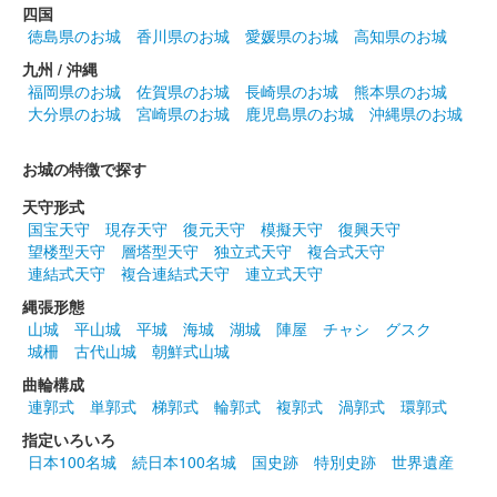
安中城 御城印
四国
井伊家秋限定版
徳島県のお城
香川県のお城
愛媛県のお城
高知県のお城
九州 / 沖縄
福岡県のお城
佐賀県のお城
長崎県のお城
熊本県のお城
安中城 御城印
大分県のお城
宮崎県のお城
鹿児島県のお城
沖縄県のお城
武田氏秋限定版
お城の特徴で探す
安中城 御城印
春限定版
天守形式
国宝天守
現存天守
復元天守
模擬天守
復興天守
200枚限定
望楼型天守
層塔型天守
独立式天守
複合式天守
連結式天守
複合連結式天守
連立式天守
縄張形態
安中城 御城印
井伊家版
山城
平山城
平城
海城
湖城
陣屋
チャシ
グスク
城柵
古代山城
朝鮮式山城
井伊家バージョンの御城印。
曲輪構成
連郭式
単郭式
梯郭式
輪郭式
複郭式
渦郭式
環郭式
安中城 御城印
指定いろいろ
井伊家版 特別印
日本100名城
続日本100名城
国史跡
特別史跡
世界遺産
井伊家バージョンの御城印。赤色の特別印には井伊直勝は赤鬼の