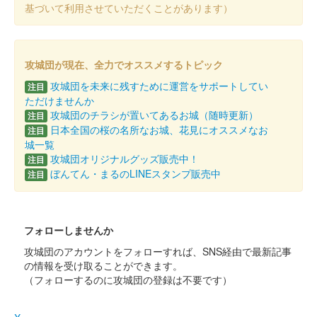
基づいて利用させていただくことがあります）
安中城 御城印
秋限定版
攻城団が現在、全力でオススメするトピック
攻城団を未来に残すために運営をサポートしてい
注目
安中城 御城印
板倉家秋限定版
ただけませんか
攻城団のチラシが置いてあるお城（随時更新）
注目
日本全国の桜の名所なお城、花見にオススメなお
注目
城一覧
安中城 御城印
絵図 井伊家版
攻城団オリジナルグッズ販売中！
注目
ぼんてん・まるのLINEスタンプ販売中
注目
2024年6月15、16日に開催された群馬戦国御城印サミットで先行
販売された後、9月14日より現地にて販売。
フォローしませんか
安中城 御城印
板倉氏夏限定版
攻城団のアカウントをフォローすれば、SNS経由で最新記事
の情報を受け取ることができます。
（フォローするのに攻城団の登録は不要です）
安中城 御城印
武田軍団夏版