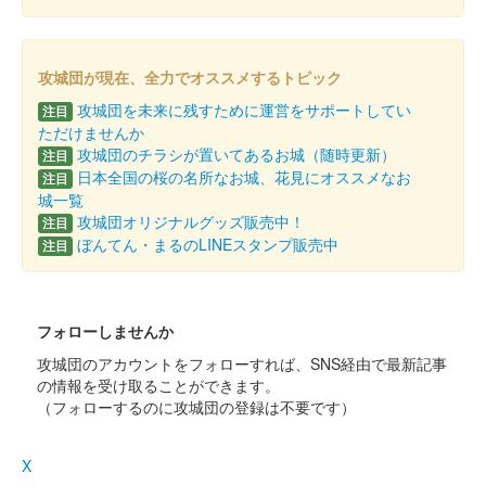
安中城 御城印
秋限定版
攻城団が現在、全力でオススメするトピック
攻城団を未来に残すために運営をサポートしてい
注目
安中城 御城印
板倉家秋限定版
ただけませんか
攻城団のチラシが置いてあるお城（随時更新）
注目
日本全国の桜の名所なお城、花見にオススメなお
注目
城一覧
安中城 御城印
絵図 井伊家版
攻城団オリジナルグッズ販売中！
注目
ぼんてん・まるのLINEスタンプ販売中
注目
2024年6月15、16日に開催された群馬戦国御城印サミットで先行
販売された後、9月14日より現地にて販売。
フォローしませんか
安中城 御城印
絵図 板倉家版
攻城団のアカウントをフォローすれば、SNS経由で最新記事
の情報を受け取ることができます。
2024年6月15、16日に開催された群馬戦国御城印サミットで先行
（フォローするのに攻城団の登録は不要です）
販売された後、9月14日より現地にて販売。
X