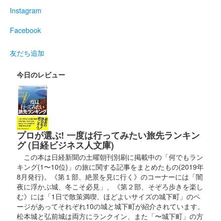
安中城 御城印
板倉氏夏限定版
Instagram
Facebook
安中城 御城印
武田軍団夏版
友だち追加
今日のレビュー
安中城 御城印
井伊家春限定版
安中城 御城印
武田軍春限定版
プロが選ぶ! 一度は行ってみたい旅先ランキン
グ (日経ビジネス人文庫)
この本は日経新聞の土曜朝刊別刷に掲載中の「何でもラン
安中城 御城印
安中城冬限定版
キング(1〜10位)」の旅に関する記事をまとめたもの(2019年
8月発行)。《第１部、絶景を見に行く》のコーナーには「闇
冬の花のろう梅が描かれている。
夜に浮かぶ城、冬こそ必見」、《第２部、そぞろ歩きを楽し
む》には「1日で散策満喫、ほどよいサイズの城下町」のペ
ージがあってそれぞれ10の城と城下町が紹介されています。
安中城 御城印
松本城と弘前城は両方にランクイン、また「〜城下町」の方
令和五年秋限定版 武田版