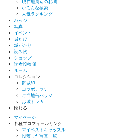
現在地周辺のお城
し版
いろんな検索
人気ランキング
販売終了
バッジ
50枚限定
写真
イベント
城たび
城がたり
安中城 御城印
群馬戦国御城印サミット2025 銀箔押
読み物
ショップ
し版
読者投稿欄
ルーム
販売終了
コレクション
50枚限定
御城印
コラボチラシ
ご当地缶バッジ
お城トレカ
閉じる
マイページ
各種プロフィールリンク
マイベストキャッスル
投稿した写真一覧