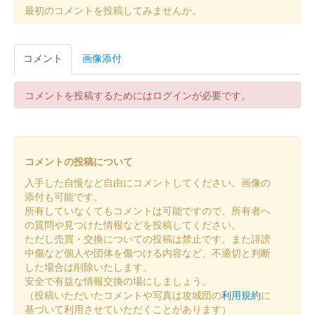
安中城 御城印
武田氏令和七年夏限定
最初のコメントを投稿してみませんか。
安中城 御城印
コメント
画像添付
安中氏春限定版
コメントを投稿するためにはログインが必要です。
安中城 御城印
板倉氏春限定版
コメントの投稿について
安中城 御城印
令和八年新春版
入手した自慢など自由にコメントしてください。画像の
添付も可能です。
所有していなくてもコメントは可能ですので、所有者へ
安中城 御城印
の質問や見つけた情報などを投稿してください。
徳川譜代冬限定御城印
ただし売買・交換についての投稿は禁止です。また誹謗
中傷など個人や団体を傷つける内容など、不適切と判断
した場合は削除いたします。
安中城 御城印
安全で有益な情報交換の場にしましょう。
安中氏冬版
（投稿いただいたコメントや写真は攻城団の
利用規約
に
基づいて利用させていただくことがあります）