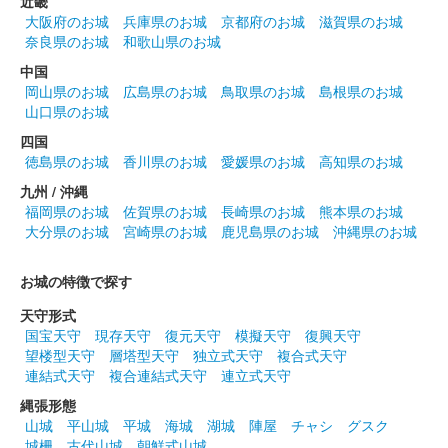
近畿
安中城 御城印
大阪府のお城
兵庫県のお城
京都府のお城
滋賀県のお城
井伊家秋限定版
奈良県のお城
和歌山県のお城
中国
岡山県のお城
広島県のお城
鳥取県のお城
島根県のお城
安中城 御城印
武田氏秋限定版
山口県のお城
四国
徳島県のお城
香川県のお城
愛媛県のお城
高知県のお城
安中城 御城印
春限定版
九州 / 沖縄
福岡県のお城
佐賀県のお城
長崎県のお城
熊本県のお城
200枚限定
大分県のお城
宮崎県のお城
鹿児島県のお城
沖縄県のお城
お城の特徴で探す
安中城 御城印
井伊家版
天守形式
井伊家バージョンの御城印。
国宝天守
現存天守
復元天守
模擬天守
復興天守
望楼型天守
層塔型天守
独立式天守
複合式天守
連結式天守
複合連結式天守
連立式天守
安中城 御城印
井伊家版 特別印
縄張形態
山城
平山城
平城
海城
湖城
陣屋
チャシ
グスク
井伊家バージョンの御城印。赤色の特別印には井伊直勝は赤鬼の
城柵
古代山城
朝鮮式山城