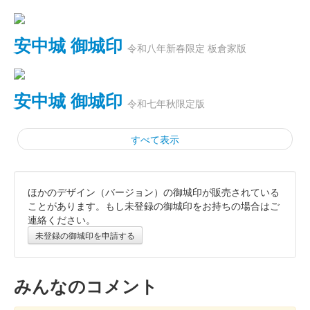
安中城 御城印
令和八年新春限定 板倉家版
安中城 御城印
令和七年秋限定版
すべて表示
ほかのデザイン（バージョン）の御城印が販売されている
安中城 御城印
板倉家版
ことがあります。もし未登録の御城印をお持ちの場合はご
連絡ください。
未登録の御城印を申請する
安中城 御城印
板倉氏令和七年夏限定版
みんなのコメント