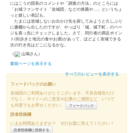
にはこうの団長のコメントや「調査の方法」のところには
「お城ファンサイト「攻城団」などの推薦や…」というちょ
っと嬉しい表記も。
安中城 御城印
たまには攻城しないお出かけ先を探してみようと久しぶり
令和五年秋限定版 徳川版
に書棚から出したのですが、やっぱり「城、城下町」のペー
ジを真っ先にチェックしました。さて、同行者の満足ポイン
ト(街歩きと地元の食やお酒)があって、ほどよく攻城できる
安中城 御城印
次の行き先はどこになるかな。
井伊家夏限定版
（
山鳩さん）
書籍ページを表示する
安中城 御城印
令和五年夏限定版
すべてのレビューを表示する
フィードバックのお願い
安中城 御城印
攻城団のご利用ありがとうございます。不具合報告だけ
井伊家春限定版
でなく、サイトへのご意見や記事のご感想など、いつで
も何度でもお寄せください。
井伊家バージョンの御城印。
フィードバック
読者投稿欄
いまお時間ありますか？ ぜひお題に答えてください！
安中城 御城印
武田家春限定版
読者投稿欄に投稿する