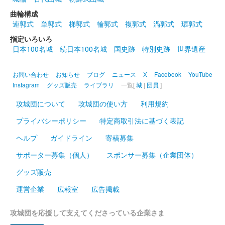
異名、井伊直政の嫡男であることから”鬼”の文言が入っている。
曲輪構成
連郭式
単郭式
梯郭式
輪郭式
複郭式
渦郭式
環郭式
安中城 御城印
指定いろいろ
武田家版
日本100名城
続日本100名城
国史跡
特別史跡
世界遺産
武田家バージョンの御城印。
お問い合わせ
お知らせ
ブログ
ニュース
X
Facebook
YouTube
Instagram
グッズ販売
ライブラリ
一覧[
城
|
団員
]
安中城 御城印
武田家版 特別印
攻城団について
攻城団の使い方
利用規約
武田家バージョンの御城印。特別版は背景色に銀色を使用。
プライバシーポリシー
特定商取引法に基づく表記
ヘルプ
ガイドライン
寄稿募集
安中城 御城印
令和八年夏限定版
サポーター募集（個人）
スポンサー募集（企業団体）
グッズ販売
運営企業
広報室
広告掲載
安中城 御城印
令和八年夏限定版
攻城団を応援して支えてくださっている企業さま