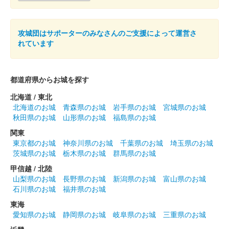
武田家バージョンの御城印。
攻城団はサポーターのみなさんのご支援によって運営さ
安中城 御城印
れています
銀箔押し版
井伊家バージョンの御城印。赤備え御城印が銀箔押しの特別版と
して発売された。
都道府県からお城を探す
北海道 / 東北
安中城 御城印
北海道のお城
青森県のお城
岩手県のお城
宮城県のお城
武田軍冬版
秋田県のお城
山形県のお城
福島県のお城
100枚限定
関東
東京都のお城
神奈川県のお城
千葉県のお城
埼玉県のお城
茨城県のお城
栃木県のお城
群馬県のお城
安中城 御城印
甲信越 / 北陸
群馬戦国御城印サミット限定版
山梨県のお城
長野県のお城
新潟県のお城
富山県のお城
石川県のお城
福井県のお城
販売終了
100枚限定
東海
愛知県のお城
静岡県のお城
岐阜県のお城
三重県のお城