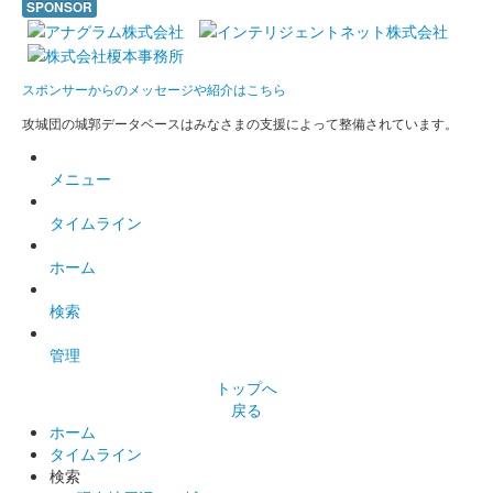
SPONSOR
安中城 御城印
令和八年 春限定版
スポンサーからのメッセージや紹介はこちら
安中城 御城印
安中城絵図版
攻城団の城郭データベースはみなさまの支援によって整備されています。
販売終了
メニュー
2025年6月7、8日に開催された群馬戦国御城印サミット2025に
て販売された御城印。
タイムライン
ホーム
安中城 御城印
安中城絵図版
検索
販売終了
管理
2025年6月7、8日に開催された群馬戦国御城印サミット2025に
て販売された御城印。
トップへ
戻る
ホーム
安中城 御城印
タイムライン
群馬戦国御城印サミット2025 金箔押
検索