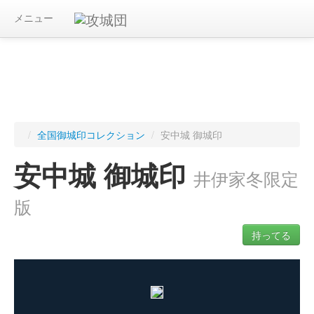
メニュー
/
全国御城印コレクション
/
安中城 御城印
安中城 御城印
井伊家冬限定
版
持ってる
ログインすると入手した御城印を記録できます