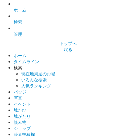
安中城 御城印
令和八年 春限定版
ホーム
検索
安中城 御城印
安中城絵図版
管理
トップへ
販売終了
戻る
2025年6月7、8日に開催された群馬戦国御城印サミット2025に
ホーム
て販売された御城印。
タイムライン
検索
現在地周辺のお城
安中城 御城印
いろんな検索
安中城絵図版
人気ランキング
バッジ
販売終了
写真
2025年6月7、8日に開催された群馬戦国御城印サミット2025に
イベント
て販売された御城印。
城たび
城がたり
読み物
安中城 御城印
ショップ
群馬戦国御城印サミット2025 金箔押
読者投稿欄