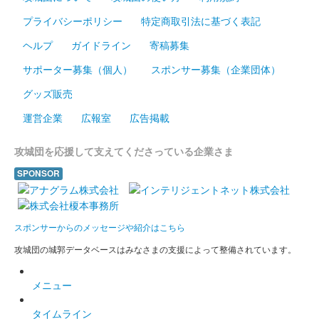
井伊家バージョンの御城印。赤色の特別印には井伊直勝は赤鬼の
異名、井伊直政の嫡男であることから”鬼”の文言が入っている。
プライバシーポリシー
特定商取引法に基づく表記
ヘルプ
ガイドライン
寄稿募集
安中城 御城印
武田家版
サポーター募集（個人）
スポンサー募集（企業団体）
グッズ販売
武田家バージョンの御城印。
運営企業
広報室
広告掲載
安中城 御城印
武田家版 特別印
攻城団を応援して支えてくださっている企業さま
武田家バージョンの御城印。特別版は背景色に銀色を使用。
SPONSOR
安中城 御城印
令和八年夏限定版
スポンサーからのメッセージや紹介はこちら
攻城団の城郭データベースはみなさまの支援によって整備されています。
安中城 御城印
令和八年夏限定版
メニュー
タイムライン