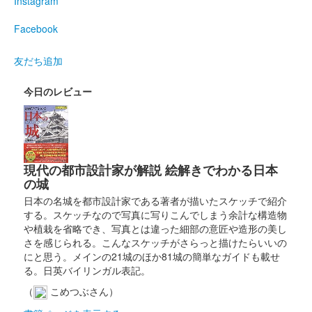
Instagram
Facebook
安中城 御城印
武田軍団夏版
友だち追加
今日のレビュー
安中城 御城印
井伊家春限定版
安中城 御城印
武田軍春限定版
現代の都市設計家が解説 絵解きでわかる日本
の城
日本の名城を都市設計家である著者が描いたスケッチで紹介
安中城 御城印
する。スケッチなので写真に写りこんでしまう余計な構造物
安中城冬限定版
や植栽を省略でき、写真とは違った細部の意匠や造形の美し
さを感じられる。こんなスケッチがさらっと描けたらいいの
冬の花のろう梅が描かれている。
にと思う。メインの21城のほか81城の簡単なガイドも載せ
る。日英バイリンガル表記。
安中城 御城印
（
こめつぶさん）
令和五年秋限定版 武田版