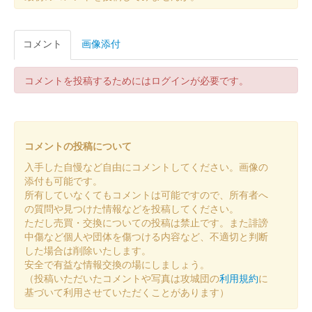
安中城 御城印
コメント
画像添付
安中氏春限定版
コメントを投稿するためにはログインが必要です。
安中城 御城印
板倉氏春限定版
コメントの投稿について
安中城 御城印
令和八年新春版
入手した自慢など自由にコメントしてください。画像の
添付も可能です。
所有していなくてもコメントは可能ですので、所有者へ
安中城 御城印
の質問や見つけた情報などを投稿してください。
徳川譜代冬限定御城印
ただし売買・交換についての投稿は禁止です。また誹謗
中傷など個人や団体を傷つける内容など、不適切と判断
した場合は削除いたします。
安中城 御城印
安全で有益な情報交換の場にしましょう。
安中氏冬版
（投稿いただいたコメントや写真は攻城団の
利用規約
に
基づいて利用させていただくことがあります）