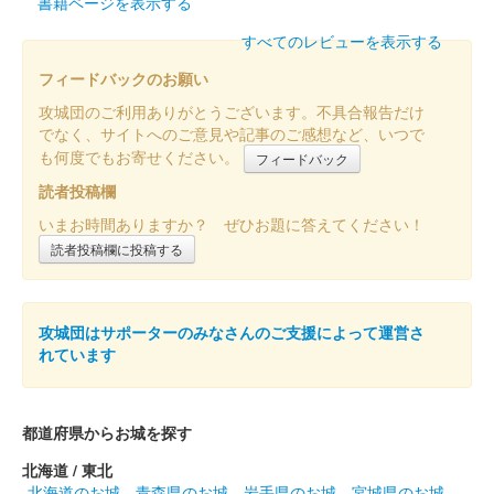
書籍ページを表示する
すべてのレビューを表示する
安中城 御城印
令和五年秋限定版 徳川版
フィードバックのお願い
攻城団のご利用ありがとうございます。不具合報告だけ
でなく、サイトへのご意見や記事のご感想など、いつで
安中城 御城印
令和五年夏限定版
も何度でもお寄せください。
フィードバック
読者投稿欄
いまお時間ありますか？ ぜひお題に答えてください！
安中城 御城印
井伊家春限定版
読者投稿欄に投稿する
井伊家バージョンの御城印。
攻城団はサポーターのみなさんのご支援によって運営さ
安中城 御城印
れています
武田家春限定版
武田家バージョンの御城印。
都道府県からお城を探す
安中城 御城印
北海道 / 東北
銀箔押し版
北海道のお城
青森県のお城
岩手県のお城
宮城県のお城