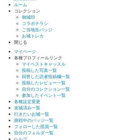
ルーム
し版
コレクション
御城印
販売終了
コラボチラシ
50枚限定
ご当地缶バッジ
お城トレカ
閉じる
安中城 御城印
マイページ
群馬戦国御城印サミット2025 銀箔押
各種プロフィールリンク
マイベストキャッスル
し版
投稿した写真一覧
回答した読者投稿欄一覧
販売終了
投稿したレビュー一覧
50枚限定
自分のコレクション一覧
参加したイベント一覧
各種設定変更
攻城済み一覧
行きたいお城一覧
挑戦中のバッジ一覧
フォローした団員一覧
自分のフォルダ一覧
ヘルプ