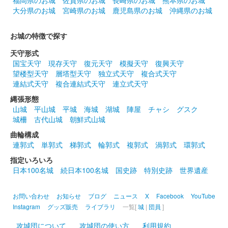
福岡県のお城
佐賀県のお城
長崎県のお城
熊本県のお城
大分県のお城
宮崎県のお城
鹿児島県のお城
沖縄県のお城
安中城 御城印
井伊家秋限定版
お城の特徴で探す
安中城 御城印
天守形式
武田氏秋限定版
国宝天守
現存天守
復元天守
模擬天守
復興天守
望楼型天守
層塔型天守
独立式天守
複合式天守
連結式天守
複合連結式天守
連立式天守
安中城 御城印
春限定版
縄張形態
山城
平山城
平城
海城
湖城
陣屋
チャシ
グスク
200枚限定
城柵
古代山城
朝鮮式山城
曲輪構成
連郭式
単郭式
梯郭式
輪郭式
複郭式
渦郭式
環郭式
安中城 御城印
井伊家版
指定いろいろ
日本100名城
続日本100名城
国史跡
特別史跡
世界遺産
井伊家バージョンの御城印。
お問い合わせ
お知らせ
ブログ
ニュース
X
Facebook
YouTube
安中城 御城印
Instagram
グッズ販売
ライブラリ
一覧[
城
|
団員
]
井伊家版 特別印
攻城団について
攻城団の使い方
利用規約