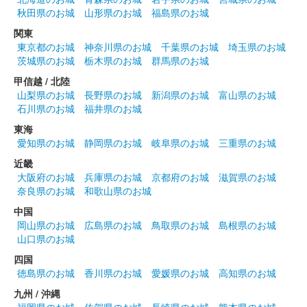
秋田県のお城
山形県のお城
福島県のお城
井伊家バージョンの御城印。赤備え御城印が銀箔押しの特別版と
して発売された。
関東
東京都のお城
神奈川県のお城
千葉県のお城
埼玉県のお城
茨城県のお城
栃木県のお城
群馬県のお城
安中城 御城印
甲信越 / 北陸
武田軍冬版
山梨県のお城
長野県のお城
新潟県のお城
富山県のお城
100枚限定
石川県のお城
福井県のお城
東海
愛知県のお城
静岡県のお城
岐阜県のお城
三重県のお城
安中城 御城印
井伊家冬限定版
近畿
大阪府のお城
兵庫県のお城
京都府のお城
滋賀県のお城
100枚限定
奈良県のお城
和歌山県のお城
中国
安中城 御城印
岡山県のお城
広島県のお城
鳥取県のお城
島根県のお城
群馬戦国御城印サミット限定版
山口県のお城
四国
販売終了
徳島県のお城
香川県のお城
愛媛県のお城
高知県のお城
100枚限定
九州 / 沖縄