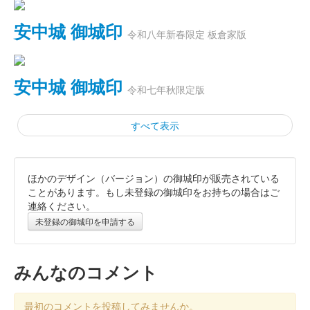
安中城 御城印
令和八年新春限定 板倉家版
安中城 御城印
令和七年秋限定版
すべて表示
ほかのデザイン（バージョン）の御城印が販売されている
安中城 御城印
板倉家版
ことがあります。もし未登録の御城印をお持ちの場合はご
連絡ください。
未登録の御城印を申請する
安中城 御城印
板倉氏令和七年夏限定版
みんなのコメント
安中城 御城印
武田氏令和七年夏限定
最初のコメントを投稿してみませんか。