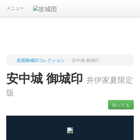
メニュー
/
全国御城印コレクション
/
安中城 御城印
安中城 御城印
井伊家夏限定
版
持ってる
ログインすると入手した御城印を記録できます