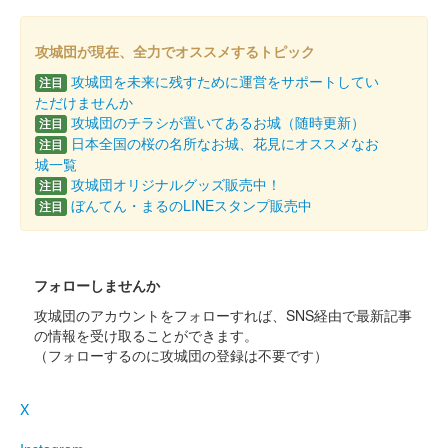
安中城 御城印
秋限定版
攻城団が現在、全力でオススメするトピック
攻城団を未来に残すために運営をサポートしてい
注目
安中城 御城印
板倉家秋限定版
ただけませんか
攻城団のチラシが置いてあるお城（随時更新）
注目
日本全国の桜の名所なお城、花見にオススメなお
注目
城一覧
安中城 御城印
絵図 井伊家版
攻城団オリジナルグッズ販売中！
注目
ぼんてん・まるのLINEスタンプ販売中
注目
2024年6月15、16日に開催された群馬戦国御城印サミットで先行
販売された後、9月14日より現地にて販売。
フォローしませんか
安中城 御城印
絵図 板倉家版
攻城団のアカウントをフォローすれば、SNS経由で最新記事
の情報を受け取ることができます。
2024年6月15、16日に開催された群馬戦国御城印サミットで先行
（フォローするのに攻城団の登録は不要です）
販売された後、9月14日より現地にて販売。
X
安中城 御城印
板倉氏夏限定版