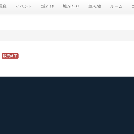
写真
イベント
城たび
城がたり
読み物
ルーム
販売終了