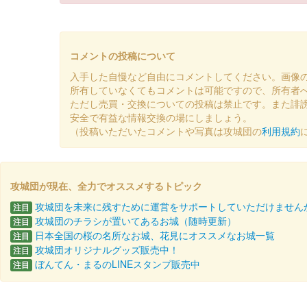
上山城 御城印
加勢鳥限定版
コメントの投稿について
販売終了
入手した自慢など自由にコメントしてください。画像
所有していなくてもコメントは可能ですので、所有者
ただし売買・交換についての投稿は禁止です。また誹
上山城 御城印
安全で有益な情報交換の場にしましょう。
令和7年 お正月限定版（巳）
（投稿いただいたコメントや写真は攻城団の
利用規約
販売終了
攻城団が現在、全力でオススメするトピック
上山城 御城印
令和7年 新春限定版（黄色）
攻城団を未来に残すために運営をサポートしていただけません
注目
攻城団のチラシが置いてあるお城（随時更新）
注目
販売終了
日本全国の桜の名所なお城、花見にオススメなお城一覧
注目
攻城団オリジナルグッズ販売中！
注目
ぼんてん・まるのLINEスタンプ販売中
注目
上山城 御城印
令和7年 元旦限定版
販売終了