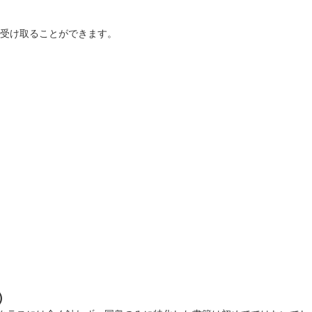
を受け取ることができます。
0名に配布された御城印。
)