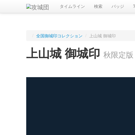
タイムライン
検索
バッジ
/
全国御城印コレクション
/
上山城 御城印
上山城 御城印
秋限定版
ログインすると入手した御城印を記録できます