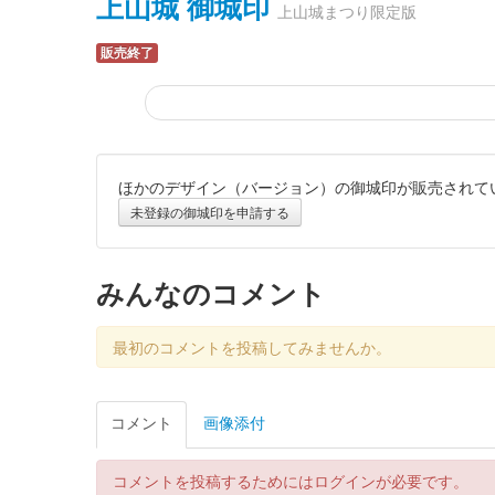
上山城 御城印
上山城まつり限定版
販売終了
ほかのデザイン（バージョン）の御城印が販売されて
上山城 御城印
令和7年秋版
未登録の御城印を申請する
販売終了
みんなのコメント
上山城 御城印
3月限定版（菜の花）
最初のコメントを投稿してみませんか。
販売終了
コメント
画像添付
上山城 御城印
春限定版
コメントを投稿するためにはログインが必要です。
販売終了