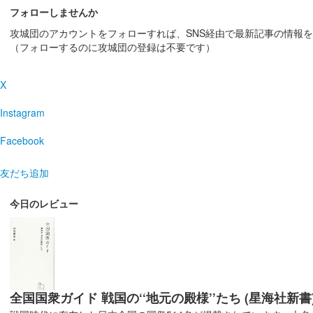
フォローしませんか
攻城団のアカウントをフォローすれば、SNS経由で最新記事の情報
上山城 御城印
令和7年 新春限定版（赤）
（フォローするのに攻城団の登録は不要です）
配布終了
X
元旦に上山城郷土資料館に入館された人を対象に先着10
Instagram
上山城 御城印
Facebook
1月限定版（梅）
販売終了
友だち追加
今日のレビュー
上山城 御城印
秋限定
販売終了
上山城 御城印
全国国衆ガイド 戦国の‘‘地元の殿様’’たち (星海社新書
12月限定版（椿）