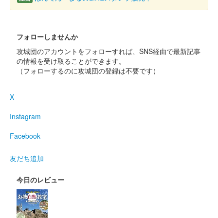
販売終了
フォローしませんか
上山城 御城印
攻城団のアカウントをフォローすれば、SNS経由で最新記事
秋限定
の情報を受け取ることができます。
販売終了
（フォローするのに攻城団の登録は不要です）
X
上山城 御城印
12月限定版（椿）
Instagram
販売終了
Facebook
上山城 御城印
友だち追加
冬限定版
販売終了
今日のレビュー
毎年、冬の期間のみ限定販売される。