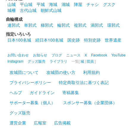
上山城 御城印
山城
平山城
平城
海城
湖城
陣屋
チャシ
グスク
夏限定
城柵
古代山城
朝鮮式山城
販売終了
曲輪構成
連郭式
単郭式
梯郭式
輪郭式
複郭式
渦郭式
環郭式
上山城 御城印
指定いろいろ
最上義光公夏限定版
日本100名城
続日本100名城
国史跡
特別史跡
世界遺産
販売終了
お問い合わせ
お知らせ
ブログ
ニュース
X
Facebook
YouTube
Instagram
グッズ販売
ライブラリ
一覧[
城
|
団員
]
上山城 御城印
GW限定版（藤）
攻城団について
攻城団の使い方
利用規約
販売終了
プライバシーポリシー
特定商取引法に基づく表記
ヘルプ
ガイドライン
寄稿募集
上山城 御城印
サポーター募集（個人）
スポンサー募集（企業団体）
春限定版（緑色）
グッズ販売
販売終了
運営企業
広報室
広告掲載