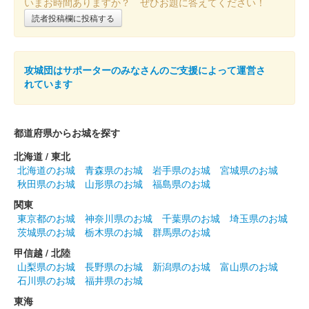
いまお時間ありますか？ ぜひお題に答えてください！
上山城 御城印
9月限定版（コスモス）
読者投稿欄に投稿する
販売終了
攻城団はサポーターのみなさんのご支援によって運営さ
上山城 御城印
れています
秋限定版
販売終了
都道府県からお城を探す
北海道 / 東北
上山城 御城印
ナイトミュージアム限定版
北海道のお城
青森県のお城
岩手県のお城
宮城県のお城
秋田県のお城
山形県のお城
福島県のお城
販売終了
関東
東京都のお城
神奈川県のお城
千葉県のお城
埼玉県のお城
茨城県のお城
栃木県のお城
群馬県のお城
上山城 御城印
お盆限定版（ハス）
甲信越 / 北陸
山梨県のお城
長野県のお城
新潟県のお城
富山県のお城
販売終了
石川県のお城
福井県のお城
東海