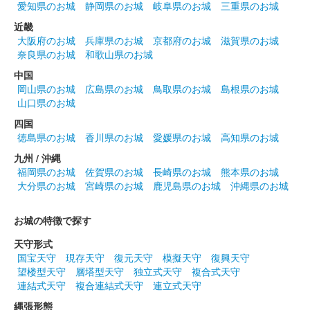
上山城 御城印
愛知県のお城
静岡県のお城
岐阜県のお城
三重県のお城
夏限定版（あじさい）
近畿
販売終了
大阪府のお城
兵庫県のお城
京都府のお城
滋賀県のお城
奈良県のお城
和歌山県のお城
中国
上山城 御城印
岡山県のお城
広島県のお城
鳥取県のお城
島根県のお城
夏限定版
山口県のお城
販売終了
四国
徳島県のお城
香川県のお城
愛媛県のお城
高知県のお城
上山城 御城印
九州 / 沖縄
夏限定版（新緑）
福岡県のお城
佐賀県のお城
長崎県のお城
熊本県のお城
大分県のお城
宮崎県のお城
鹿児島県のお城
沖縄県のお城
販売終了
お城の特徴で探す
上山城 御城印
夏限定版（ひまわり）
天守形式
国宝天守
現存天守
復元天守
模擬天守
復興天守
販売終了
望楼型天守
層塔型天守
独立式天守
複合式天守
連結式天守
複合連結式天守
連立式天守
縄張形態