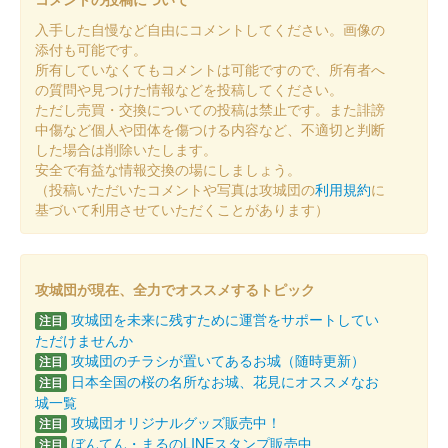
入手した自慢など自由にコメントしてください。画像の
上山城 御城印
添付も可能です。
令和7年 新春限定版（黄色）
所有していなくてもコメントは可能ですので、所有者へ
の質問や見つけた情報などを投稿してください。
販売終了
ただし売買・交換についての投稿は禁止です。また誹謗
中傷など個人や団体を傷つける内容など、不適切と判断
した場合は削除いたします。
上山城 御城印
安全で有益な情報交換の場にしましょう。
令和7年 元旦限定版
（投稿いただいたコメントや写真は攻城団の
利用規約
に
販売終了
基づいて利用させていただくことがあります）
上山城 御城印
令和7年 新春限定版（赤）
攻城団が現在、全力でオススメするトピック
攻城団を未来に残すために運営をサポートしてい
配布終了
注目
ただけませんか
元旦に上山城郷土資料館に入館された人を対象に先着100名に配
攻城団のチラシが置いてあるお城（随時更新）
注目
布された御城印。
日本全国の桜の名所なお城、花見にオススメなお
注目
城一覧
攻城団オリジナルグッズ販売中！
注目
上山城 御城印
1月限定版（梅）
ぼんてん・まるのLINEスタンプ販売中
注目