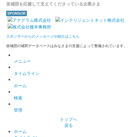
上山城 御城印
春限定版（ピンク）
攻城団を応援して支えてくださっている企業さま
SPONSOR
販売終了
上山城 御城印
スポンサーからのメッセージや紹介はこちら
春限定版（水色）
攻城団の城郭データベースはみなさまの支援によって整備されています。
販売終了
メニュー
上山城 御城印
春限定版
タイムライン
販売終了
ホーム
検索
上山城 御城印
最上義光公春限定版
管理
販売終了
トップへ
戻る
ホーム