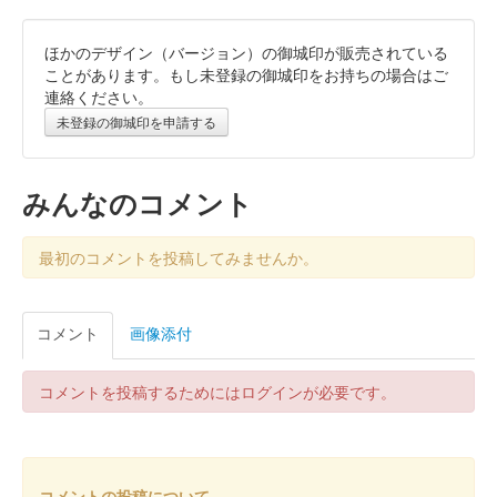
ほかのデザイン（バージョン）の御城印が販売されている
上山城 御城印
3月限定版（菜の花）
ことがあります。もし未登録の御城印をお持ちの場合はご
連絡ください。
販売終了
未登録の御城印を申請する
上山城 御城印
春限定版
みんなのコメント
販売終了
最初のコメントを投稿してみませんか。
上山城 御城印
加勢鳥限定版
コメント
画像添付
販売終了
コメントを投稿するためにはログインが必要です。
上山城 御城印
令和7年 お正月限定版（巳）
販売終了
コメントの投稿について