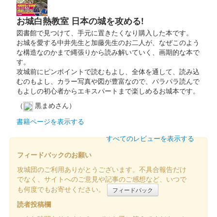
上山城 御城印
令和6年 上山城まつり限定版
お城白熱教室 日本の城を攻める!
販売終了
図書館で見つけて、手元に置きたくなり購入した本です。
お城を愛する中井先生と加藤先生のお二人が、なぜこのよう
な構造なのかまで縄張りから読み解いていく、画期的な本で
上山城 御城印
す。
11月限定版（菊）
攻城前にピンポイントで読むもよし、全体を通して、読み込
むのもよし、カラー写真や図が豊富なので、パラパラ読んで
販売終了
もよしの初心者からエキスパートまで楽しめるお城本です。
（
黒まめさん）
上山城 御城印
10月限定版（もみじ）
書籍ページを表示する
販売終了
すべてのレビューを表示する
フィードバックのお願い
上山城 御城印
攻城団のご利用ありがとうございます。不具合報告だけ
シルバーウィーク限定（彼岸花）
でなく、サイトへのご意見や記事のご感想など、いつで
も何度でもお寄せください。
フィードバック
販売終了
読者投稿欄