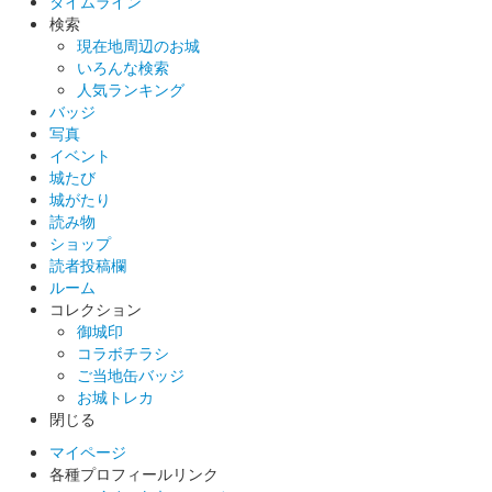
上山城 御城印
タイムライン
お正月ver.5
検索
現在地周辺のお城
販売終了
いろんな検索
人気ランキング
バッジ
上山城 御城印
お正月ver.4
写真
イベント
販売終了
城たび
城がたり
読み物
上山城 御城印
ショップ
お正月ver.3
読者投稿欄
ルーム
販売終了
コレクション
御城印
コラボチラシ
上山城 御城印
ご当地缶バッジ
お正月ver.2
お城トレカ
閉じる
販売終了
マイページ
各種プロフィールリンク