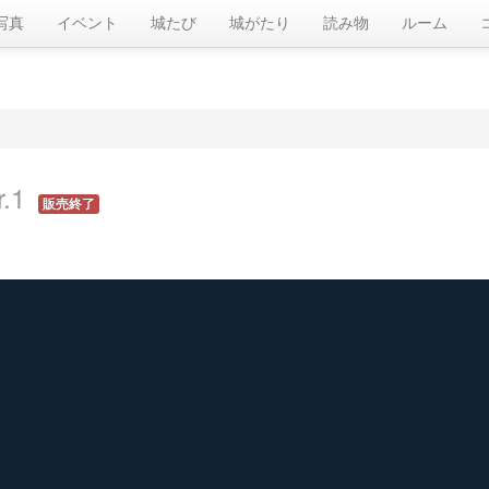
写真
イベント
城たび
城がたり
読み物
ルーム
.1
販売終了