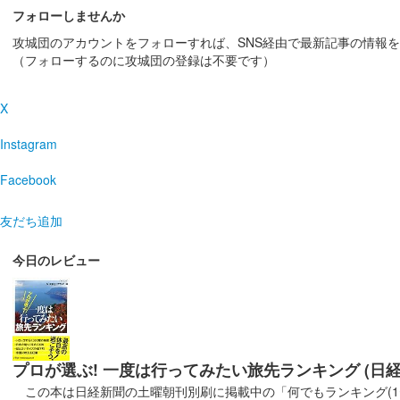
フォローしませんか
攻城団のアカウントをフォローすれば、SNS経由で最新記事の情報
上山城 御城印
令和7年 新春限定版（赤）
（フォローするのに攻城団の登録は不要です）
配布終了
X
元旦に上山城郷土資料館に入館された人を対象に先着10
Instagram
上山城 御城印
Facebook
1月限定版（梅）
販売終了
友だち追加
今日のレビュー
上山城 御城印
秋限定
販売終了
プロが選ぶ! 一度は行ってみたい旅先ランキング (日
上山城 御城印
12月限定版（椿）
この本は日経新聞の土曜朝刊別刷に掲載中の「何でもランキング(1〜