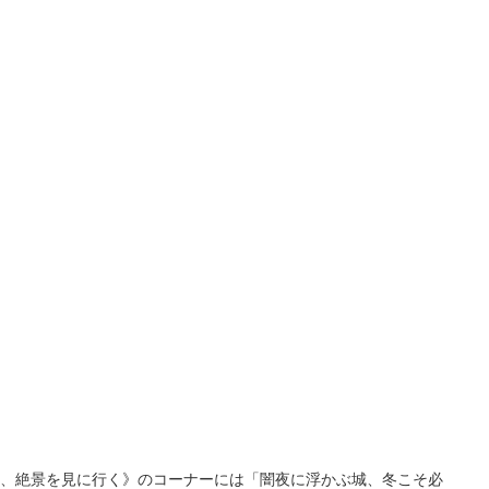
１部、絶景を見に行く》のコーナーには「闇夜に浮かぶ城、冬こそ必