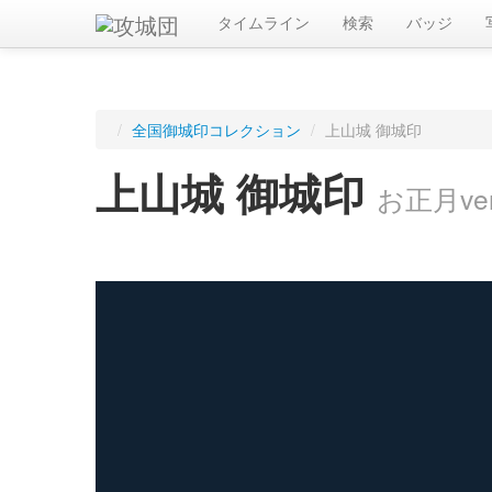
タイムライン
検索
バッジ
/
全国御城印コレクション
/
上山城 御城印
上山城 御城印
お正月ver
ログインすると入手した御城印を記録できます