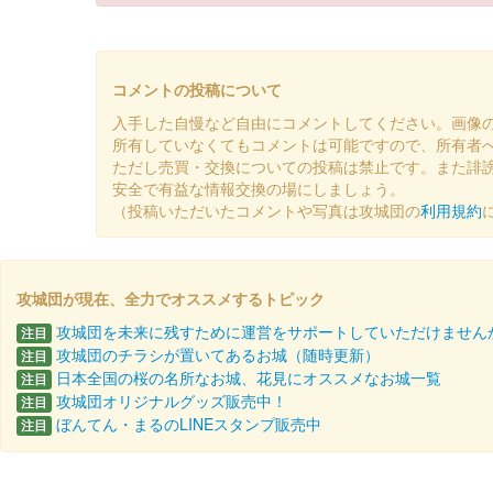
上山城 御城印
加勢鳥限定版
コメントの投稿について
販売終了
入手した自慢など自由にコメントしてください。画像
所有していなくてもコメントは可能ですので、所有者
ただし売買・交換についての投稿は禁止です。また誹
上山城 御城印
安全で有益な情報交換の場にしましょう。
令和7年 お正月限定版（巳）
（投稿いただいたコメントや写真は攻城団の
利用規約
販売終了
攻城団が現在、全力でオススメするトピック
上山城 御城印
令和7年 新春限定版（黄色）
攻城団を未来に残すために運営をサポートしていただけません
注目
攻城団のチラシが置いてあるお城（随時更新）
注目
販売終了
日本全国の桜の名所なお城、花見にオススメなお城一覧
注目
攻城団オリジナルグッズ販売中！
注目
ぼんてん・まるのLINEスタンプ販売中
注目
上山城 御城印
令和7年 元旦限定版
販売終了