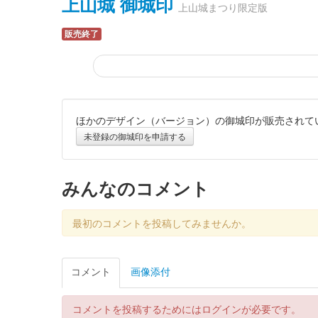
上山城 御城印
上山城まつり限定版
販売終了
ほかのデザイン（バージョン）の御城印が販売されて
上山城 御城印
令和7年秋版
未登録の御城印を申請する
販売終了
みんなのコメント
上山城 御城印
3月限定版（菜の花）
最初のコメントを投稿してみませんか。
販売終了
コメント
画像添付
上山城 御城印
春限定版
コメントを投稿するためにはログインが必要です。
販売終了