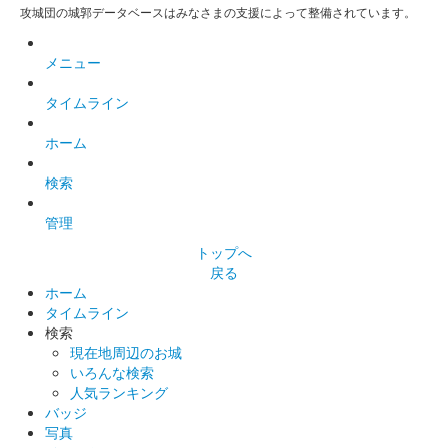
配布終了
攻城団の城郭データベースはみなさまの支援によって整備されています。
独立行政法人国立印刷局彦根工場作成の特別な御城印を、テーマ
展「井伊の赤備え–勇猛なる軍団−」開催期間中の土曜日及び日曜
メニュー
日の午前・午後に有料観覧者を対象として抽選でプレゼントされ
た御城印。200枚（開催……
タイムライン
ホーム
彦根城 御城印
井伊直孝甲冑版 花押入り
検索
販売終了
管理
井伊家2代直孝所用と伝わる甲冑の展示期間に合わせ販売された
トップへ
御城印。
戻る
ホーム
タイムライン
彦根城 御城印
2403夜間特別公開限定御城印切絵Ver.
検索
現在地周辺のお城
販売終了
いろんな検索
人気ランキング
夜間特別公開公開日（3/22～3/31）の18時～20時のみ、1日50枚
バッジ
限定
写真