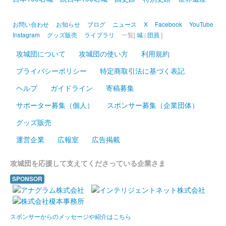
彦根城 御城印
お問い合わせ
お知らせ
ブログ
ニュース
X
Facebook
YouTube
夜間特別公開限定 秋彩の彦根城
Instagram
グッズ販売
ライブラリ
一覧[
城
|
団員
]
販売終了
攻城団について
攻城団の使い方
利用規約
秋彩（あきいろ）の彦根城夜間特別公開に合わせて作成された御
プライバシーポリシー
特定商取引法に基づく表記
城印。50枚限定。
ヘルプ
ガイドライン
寄稿募集
彦根城 御城印
サポーター募集（個人）
スポンサー募集（企業団体）
天守背景版
グッズ販売
販売終了
運営企業
広報室
広告掲載
「第参回大阪・お城フェス2024」会場内国宝 彦根城・佐和山城
ブースで販売。各種城郭イベント出展時においてのみ販売予定。
攻城団を応援して支えてくださっている企業さま
SPONSOR
彦根城 御城印
井伊の赤備え初陣440年記念×新紙幣発
行記念 特別版
スポンサーからのメッセージや紹介はこちら