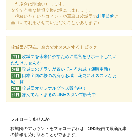
した場合は削除いたします。
り2025」国宝 彦根城・佐和山城ブースで販売された御城印。
安全で有益な情報交換の場にしましょう。
「井伊の赤備え初陣440年記念版」をベースに馬印や花押、「に
（投稿いただいたコメントや写真は攻城団の
利用規約
に
っぽん城まつり2……
基づいて利用させていただくことがあります）
彦根城 御城印
「にっぽん城まつり2025」限定版
攻城団が現在、全力でオススメするトピック
販売終了
攻城団を未来に残すために運営をサポートしてい
注目
2025年3月1日（土）、2日（日）に開催された「にっぽん城まつ
ただけませんか
り2025」国宝 彦根城・佐和山城ブースで販売された御城印。背
攻城団のチラシが置いてあるお城（随時更新）
注目
景に桜と天守の春の写真版。
日本全国の桜の名所なお城、花見にオススメなお
注目
城一覧
攻城団オリジナルグッズ販売中！
注目
彦根城 御城印
ぼんてん・まるのLINEスタンプ販売中
注目
「にっぽん城まつり2025」限定版
販売終了
2025年3月1日（土）、2日（日）に開催された「にっぽん城まつ
フォローしませんか
り2025」国宝 彦根城・佐和山城ブースで販売された御城印。
攻城団のアカウントをフォローすれば、SNS経由で最新記事
の情報を受け取ることができます。