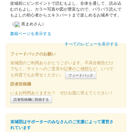
攻城前にピンポイントで読むもよし、全体を通して、読み込
むのもよし、カラー写真や図が豊富なので、パラパラ読んで
彦根城 御城印
もよしの初心者からエキスパートまで楽しめるお城本です。
お城EXPO 2024 天守背景冬限定版
（
黒まめさん）
販売終了
書籍ページを表示する
2024年12月21、22日に開催されたお城EXPO 2024の国宝 彦根
すべてのレビューを表示する
城・佐和山城ブースにて販売された御城印。美しい雪が降り積も
る彦根城を背景にあしらってある。
フィードバックのお願い
攻城団のご利用ありがとうございます。不具合報告だけ
彦根城 御城印
でなく、サイトへのご意見や記事のご感想など、いつで
井伊の赤備え初陣440年記念版 第4弾
も何度でもお寄せください。
フィードバック
21日デザイン
読者投稿欄
いまお時間ありますか？ ぜひお題に答えてください！
販売終了
読者投稿欄に投稿する
2024年12月21、22日に開催されたお城EXPO 2024の国宝 彦根
城・佐和山城ブースにて販売された御城印。12月21日のみの販
売のデザイン。
攻城団はサポーターのみなさんのご支援によって運営さ
れています