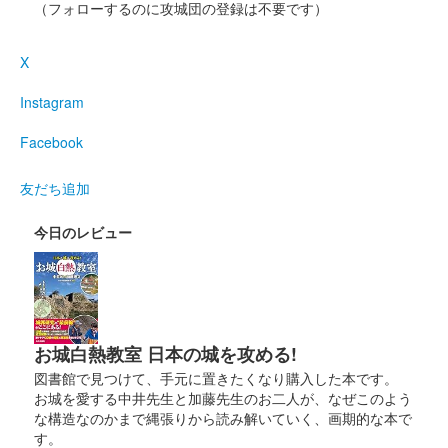
（フォローするのに攻城団の登録は不要です）
彦根城 入城記念符
通常版（新）
X
今まで1枚ずつスタンプで家紋などが押印されていたが、全てプ
リントに変更された。
Instagram
Facebook
彦根城 御城印
井伊の赤備え初陣440年記念 第４弾 ペ
友だち追加
リー浦賀来航図版
今日のレビュー
販売終了
2024年12月21、22日に開催されたお城EXPO 2024の国宝 彦根
城・佐和山城のブースにて22日のみ販売された御城印。
彦根城 御城印
お城白熱教室 日本の城を攻める!
オシロボット 彦根城 デフォルメ版
図書館で見つけて、手元に置きたくなり購入した本です。
2024年12月21、22日に開催されたお城EXPO 2024の城郭合体オ
お城を愛する中井先生と加藤先生のお二人が、なぜこのよう
シロボッツブースにて販売された御城印。その後、2026年4月1
な構造なのかまで縄張りから読み解いていく、画期的な本で
日より彦根観光センターと彦根市観光案内所にて現地販売。
す。