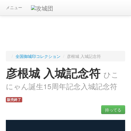
メニュー
/
全国御城印コレクション
/
彦根城 入城記念符
彦根城 入城記念符
ひこ
にゃん誕生15周年記念入城記念符
販売終了
持ってる
ログインすると入手した御城印を記録できます