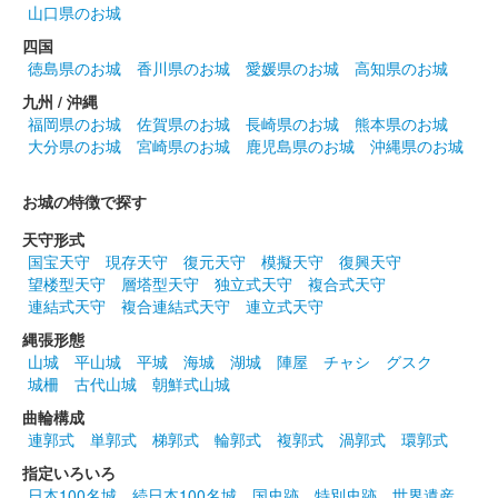
なみ、彦根城博物館所蔵の行列絵図から「彦根藩祖井伊直政公三
山口県のお城
百年祭渡輿之図」と 井伊直政 所用と伝わる甲冑がデザインされ
四国
ている。
徳島県のお城
香川県のお城
愛媛県のお城
高知県のお城
九州 / 沖縄
彦根城 御城印
福岡県のお城
佐賀県のお城
長崎県のお城
熊本県のお城
出張！お城EXPO in 滋賀・びわ湖
大分県のお城
宮崎県のお城
鹿児島県のお城
沖縄県のお城
2024 天守背景秋限定版
お城の特徴で探す
販売終了
天守形式
2024年10月20日に開催された「出張！お城EXPO in 滋賀・びわ
国宝天守
現存天守
復元天守
模擬天守
復興天守
湖 2024」の国宝 彦根城・佐和山城ブースにて販売された御城
望楼型天守
層塔型天守
独立式天守
複合式天守
印。秋色の玄宮園から見た国宝彦根城を背景にあしらっている。
連結式天守
複合連結式天守
連立式天守
縄張形態
山城
平山城
平城
海城
湖城
陣屋
チャシ
グスク
彦根城 御城印
切り絵Ver. 紅葉デザイン
城柵
古代山城
朝鮮式山城
曲輪構成
販売終了
連郭式
単郭式
梯郭式
輪郭式
複郭式
渦郭式
環郭式
彦根城内にある鐘の丸売店オリジナルの切り絵御城印。紅葉がデ
指定いろいろ
ザインされている。1000枚限定。
日本100名城
続日本100名城
国史跡
特別史跡
世界遺産