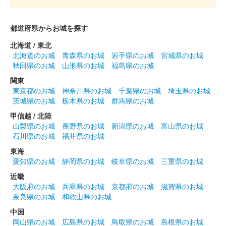
彦根城 御城印
特別版
販売終了
都道府県からお城を探す
2024年12月21、22日に開催されたお城EXPO 2024の国宝 彦根
北海道 / 東北
城・佐和山城ブースにて販売された御城印。新字体を使用した特
北海道のお城
青森県のお城
岩手県のお城
宮城県のお城
別版。
秋田県のお城
山形県のお城
福島県のお城
関東
東京都のお城
神奈川県のお城
千葉県のお城
埼玉県のお城
彦根城 御城印
オシロボット 彦根城
茨城県のお城
栃木県のお城
群馬県のお城
甲信越 / 北陸
2024年11月3日に開催された「ひこねの城まつりパレード」の
山梨県のお城
長野県のお城
新潟県のお城
富山県のお城
MIXI_ANIMEのブースにて販売された「城郭合体オシロボッツ」
石川県のお城
福井県のお城
とのコラボ御城印。その後、彦根城「二の丸観光案内所」で販売
したのち、……
東海
愛知県のお城
静岡県のお城
岐阜県のお城
三重県のお城
近畿
彦根城 御城印
井伊の赤備え初陣440年記念版 第3弾
大阪府のお城
兵庫県のお城
京都府のお城
滋賀県のお城
奈良県のお城
和歌山県のお城
販売終了
中国
2024年11月3日に開催される「ひこねの城まつりパレード」にち
岡山県のお城
広島県のお城
鳥取県のお城
島根県のお城