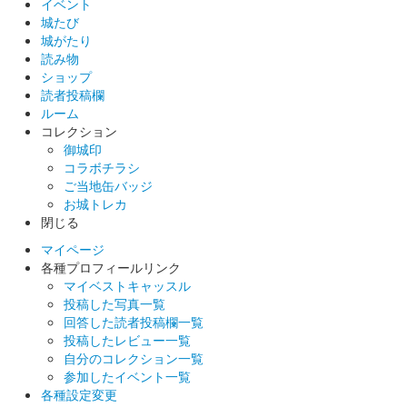
イベント
城たび
彦根城 御城印
城がたり
井伊の赤備え初陣440年記念御城印
読み物
ショップ
（第一弾）
読者投稿欄
ルーム
販売終了
コレクション
2024年3月2日〜3月3日に開催されたにっぽん城まつり2024 feat.
御城印
出張！お城EXPO in 愛知の「国宝 彦根城・佐和山城」のブース
コラボチラシ
にて販売された御城印。会場限定販売。
ご当地缶バッジ
お城トレカ
閉じる
彦根城 御城印
JR東海オリジナル御城印
マイページ
各種プロフィールリンク
配布終了
マイベストキャッスル
JR東海が開催している「推し旅 東海道新幹線で行く もっと知り
投稿した写真一覧
たい！お城旅」のVRデジタルスタンプラリーの景品として配布
回答した読者投稿欄一覧
されたオリジナル御城印（こーた氏筆・複製版）。VRデジタル
投稿したレビュー一覧
スタンプラリーには専用……
自分のコレクション一覧
参加したイベント一覧
各種設定変更