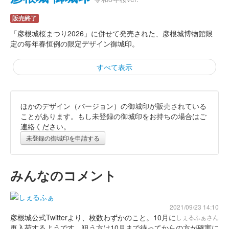
販売終了
「彦根城桜まつり2026」に併せて発売された、彦根城博物館限
定の毎年春恒例の限定デザイン御城印。
すべて表示
ほかのデザイン（バージョン）の御城印が販売されている
彦根城 御城印
井伊直孝甲冑 花押入り・2025年版
ことがあります。もし未登録の御城印をお持ちの場合はご
連絡ください。
販売終了
未登録の御城印を申請する
井伊家2代井伊直孝所用の甲冑「朱漆塗燻韋威縫延腰取二枚胴具
足」の展示に合わせて作成された御城印。
みんなのコメント
彦根城 御城印
夜間特別公開限定切り絵秋版
2021/09/23 14:10
販売終了
彦根城公式Twitterより、枚数わずかのこと。10月に
しぇるふぁさん
再入荷するようです。狙う方は10月まで待ってからの方が確実に