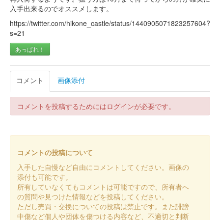
夜間特別公開日の18時より表門券売所のみで販売
入手出来るのでオススメします。
https://twitter.com/hikone_castle/status/1440905071823257604?
彦根城 御城印
s=21
夏夜間特別公開版
あっぱれ！
販売終了
コメント
画像添付
彦根城 御城印
井伊直孝甲冑版 新デザイン版
コメントを投稿するためにはログインが必要です。
彦根城 御城印
令和7年桜ver.
販売終了
コメントの投稿について
入手した自慢など自由にコメントしてください。画像の
添付も可能です。
彦根城 御城印
「にっぽん城まつり2025」限定版
所有していなくてもコメントは可能ですので、所有者へ
の質問や見つけた情報などを投稿してください。
販売終了
ただし売買・交換についての投稿は禁止です。また誹謗
中傷など個人や団体を傷つける内容など、不適切と判断
2025年3月1日（土）、2日（日）に開催された「にっぽん城まつ