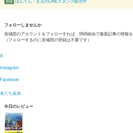
ぼんてん・まるのLINEスタンプ販売中
注目
二条城 入場記念符
レピア織 冬版（パープ
販売終了
フォローしませんか
四季に合わせた4種の織物記念符の1枚。国宝・二の丸御
攻城団のアカウントをフォローすれば、SNS経由で最新記事の情報
になっている。500枚限定。
（フォローするのに攻城団の登録は不要です）
二条城 入場記念符
X
本丸御殿公開記念 限
Instagram
販売終了
元離宮二条城・本丸御殿 御常御殿をモチーフに、御常御
Facebook
友だち追加
二条城 入場記念符
レピア織 秋版（イエロ
今日のレビュー
販売終了
四季に合わせた4種の織物記念符の1枚。国宝・二の丸御
になっている。500枚限定。