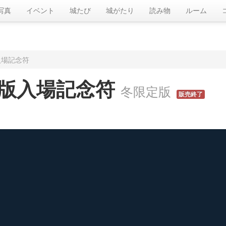
写真
イベント
城たび
城がたり
読み物
ルーム
入場記念符
版入場記念符
冬限定版
販売終了