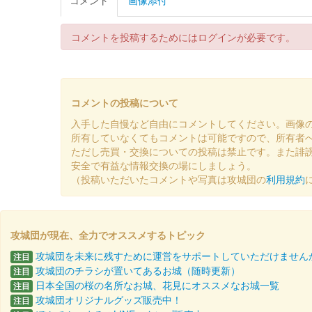
限定1000枚
コメントを投稿するためにはログインが必要です。
二条城 入城記念符
大広間 三の間 松孔雀
販売終了
コメントの投稿について
国宝・二の丸御殿の障壁画「大広間 三の間 松孔雀図」が
入手した自慢など自由にコメントしてください。画像
所有していなくてもコメントは可能ですので、所有者
二条城 入城記念符
ただし売買・交換についての投稿は禁止です。また誹
桜まつり2025版
安全で有益な情報交換の場にしましょう。
（投稿いただいたコメントや写真は攻城団の
利用規約
販売終了
5000枚限定
攻城団が現在、全力でオススメするトピック
二条城 入場記念符
令和七年正月限定版
攻城団を未来に残すために運営をサポートしていただけません
注目
攻城団のチラシが置いてあるお城（随時更新）
注目
販売終了
日本全国の桜の名所なお城、花見にオススメなお城一覧
注目
攻城団オリジナルグッズ販売中！
注目