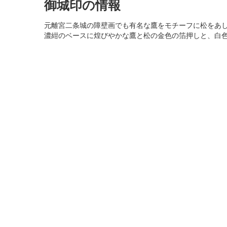
御城印の情報
元離宮二条城の障壁画でも有名な鷹をモチーフに松をあ
濃紺のベースに煌びやかな鷹と松の金色の箔押しと、白