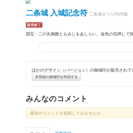
二条城 入城記念符
二条城まつり2025版
販売終了
国宝・二の丸御殿ともみじをあしらい、金色の箔押しで
ほかのデザイン（バージョン）の御城印が販売されて
二条城 入城記念符
二条城デザイン限定版
未登録の御城印を申請する
販売終了
限定7000枚
みんなのコメント
二条城 入城記念符
最初のコメントを投稿してみませんか。
NAKED×京の七夕コ
販売終了
コメント
画像添付