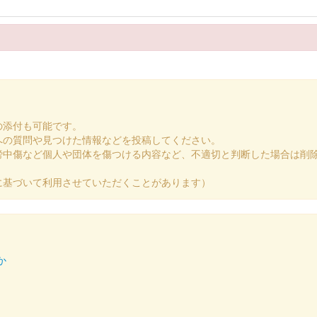
図版
デザインされている。3000枚限定
の添付も可能です。
への質問や見つけた情報などを投稿してください。
謗中傷など個人や団体を傷つける内容など、不適切と判断した場合は削
に基づいて利用させていただくことがあります）
か