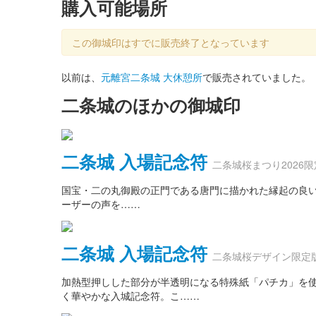
購入可能場所
この御城印はすでに販売終了となっています
以前は、
元離宮二条城 大休憩所
で販売されていました。
二条城のほかの御城印
二条城 入場記念符
二条城桜まつり2026
国宝・二の丸御殿の正門である唐門に描かれた縁起の良い動物
ーザーの声を……
二条城 入場記念符
二条城桜デザイン限定
加熱型押しした部分が半透明になる特殊紙「パチカ」を使
く華やかな入城記念符。こ……