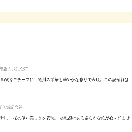
限定版入城記念符
をモチーフに、徳川の栄華を華やかな彩りで表現。この記念符は、X（旧Tw
版入城記念符
用し、桜の儚い美しさを表現。 起毛感のある柔らかな紙が心を和ませ