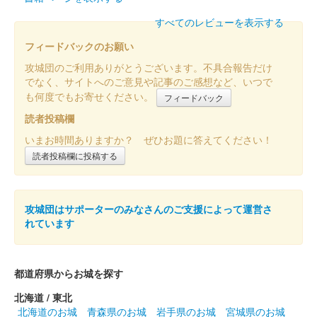
すべてのレビューを表示する
二条城 入城記念符
限定切り絵入城記念符・金色
フィードバックのお願い
販売終了
攻城団のご利用ありがとうございます。不具合報告だけ
本丸御殿公開記念「NAKED 夏祭り 2024 世界遺産・二条城」の
でなく、サイトへのご意見や記事のご感想など、いつで
開催記念にて作成された限定切り絵御城印。5000枚限定。金色
も何度でもお寄せください。
フィードバック
の紙には銀色の箔押しが施されている。国宝・二の丸御殿をモチ
読者投稿欄
ーフに、松や鷹……
いまお時間ありますか？ ぜひお題に答えてください！
読者投稿欄に投稿する
二条城 入城記念符
NAKED夏まつり 2024 世界遺
産・二条城 限定入城記念符
攻城団はサポーターのみなさんのご支援によって運営さ
れています
販売終了
本丸御殿公開記念「NAKED 夏祭り 2024 世界遺産・二条城」の
開催記念にて作成された御城印。数量限定。一部の文字は銀箔押
都道府県からお城を探す
しで表現されている。
北海道 / 東北
北海道のお城
青森県のお城
岩手県のお城
宮城県のお城