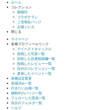
ルーム
販売終了
コレクション
厚手のトレーシングペーパーのような透けた紙に印刷された御城
御城印
印。限定1000枚
コラボチラシ
ご当地缶バッジ
お城トレカ
二条城 入城記念符
閉じる
『どうする家康』限定版
マイページ
販売終了
各種プロフィールリンク
マイベストキャッスル
煌びやかな銀色に金の扇を描き、徳川の象徴である葵の御紋が入
投稿した写真一覧
った特別なデザインの入城記念符。大河ドラマ『どうする家康』
回答した読者投稿欄一覧
ロゴライセンス商品。10000枚限定（好評の場合、追加販売の予
投稿したレビュー一覧
定）
自分のコレクション一覧
参加したイベント一覧
各種設定変更
二条城 御城印
一口城主版
攻城済み一覧
行きたいお城一覧
販売終了
挑戦中のバッジ一覧
フォローした団員一覧
世界遺産・二条城一口城主募金に一定額寄付するともらえる御城
自分のフォルダ一覧
印。
ヘルプ