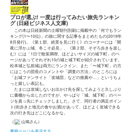
二条城 入場記念符
本丸御殿公開記念 限定版「花
プロが選ぶ! 一度は行ってみたい旅先ランキン
グ (日経ビジネス人文庫)
車」デザイン入城記念符
この本は日経新聞の土曜朝刊別刷に掲載中の「何でもラン
キング(1〜10位)」の旅に関する記事をまとめたもの(2019年
販売終了
8月発行)。《第１部、絶景を見に行く》のコーナーには「闇
元離宮二条城・本丸御殿 公卿之間表廊下の杉戸絵「花車」をモ
夜に浮かぶ城、冬こそ必見」、《第２部、そぞろ歩きを楽し
チーフとし、花びらの縁など細部にわたり金色の箔押しをちりば
む》には「1日で散策満喫、ほどよいサイズの城下町」のペ
め、杉戸絵「花車」を繊細に表現されている。また、杉戸絵のイ
ージがあってそれぞれ10の城と城下町が紹介されています。
メージをそのままデザインに……
松本城と弘前城は両方にランクイン、また「〜城下町」の方
にはこうの団長のコメントや「調査の方法」のところには
「お城ファンサイト「攻城団」などの推薦や…」というちょ
二条城 入城記念符
っと嬉しい表記も。
限定切り絵入城記念符・黒色
たまには攻城しないお出かけ先を探してみようと久しぶり
に書棚から出したのですが、やっぱり「城、城下町」のペー
販売終了
ジを真っ先にチェックしました。さて、同行者の満足ポイン
本丸御殿公開記念「NAKED 夏祭り 2024 世界遺産・二条城」の
ト(街歩きと地元の食やお酒)があって、ほどよく攻城できる
開催記念にて作成された限定切り絵御城印。5000枚限定。黒色
次の行き先はどこになるかな。
の紙には金色の箔押しが施されている。国宝・二の丸御殿をモチ
（
山鳩さん）
ーフに、松や鷹……
書籍ページを表示する