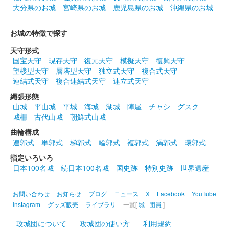
大分県のお城
宮崎県のお城
鹿児島県のお城
沖縄県のお城
界遺産・二条城 VISA限定版
お城の特徴で探す
配布終了
天守形式
2024年3月23日から大休憩所内飲食エリア・物販エリアで、
国宝天守
現存天守
復元天守
模擬天守
復興天守
VISAを利用して買い物をするともらえる御城印。文字や日付は
望楼型天守
層塔型天守
独立式天守
複合式天守
青箔押しで表現されている。なくなり次第終了。
連結式天守
複合連結式天守
連立式天守
縄張形態
二条城 入城記念符
山城
平山城
平城
海城
湖城
陣屋
チャシ
グスク
NAKED FLOWERS 2024 桜 世
城柵
古代山城
朝鮮式山城
界遺産・二条城 限定版
曲輪構成
連郭式
単郭式
梯郭式
輪郭式
複郭式
渦郭式
環郭式
販売終了
指定いろいろ
『NAKED桜まつり 2024 世界遺産・二条城』で期間限定発売
日本100名城
続日本100名城
国史跡
特別史跡
世界遺産
お問い合わせ
お知らせ
ブログ
ニュース
X
Facebook
YouTube
二条城 入城記念符
レピア織 春版（グリーン）
Instagram
グッズ販売
ライブラリ
一覧[
城
|
団員
]
攻城団について
攻城団の使い方
利用規約
販売終了