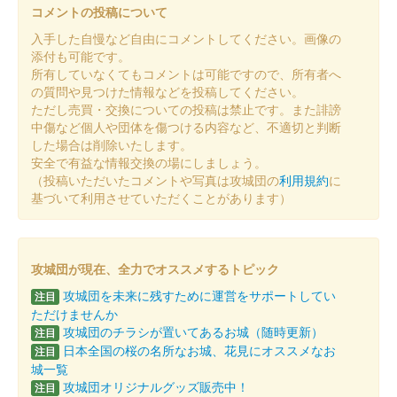
販売終了
コメントの投稿について
限定1000枚
入手した自慢など自由にコメントしてください。画像の
添付も可能です。
所有していなくてもコメントは可能ですので、所有者へ
二条城 入城記念符
の質問や見つけた情報などを投稿してください。
大広間 三の間 松孔雀図版
ただし売買・交換についての投稿は禁止です。また誹謗
中傷など個人や団体を傷つける内容など、不適切と判断
販売終了
した場合は削除いたします。
国宝・二の丸御殿の障壁画「大広間 三の間 松孔雀図」がデザイ
安全で有益な情報交換の場にしましょう。
ンされている。3000枚限定
（投稿いただいたコメントや写真は攻城団の
利用規約
に
基づいて利用させていただくことがあります）
二条城 入城記念符
桜まつり2025版
攻城団が現在、全力でオススメするトピック
販売終了
攻城団を未来に残すために運営をサポートしてい
注目
5000枚限定
ただけませんか
攻城団のチラシが置いてあるお城（随時更新）
注目
日本全国の桜の名所なお城、花見にオススメなお
注目
二条城 入場記念符
令和七年正月限定版
城一覧
攻城団オリジナルグッズ販売中！
注目