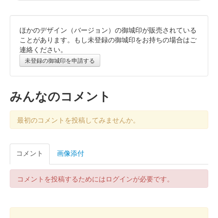
ほかのデザイン（バージョン）の御城印が販売されている
二条城 入城記念符
二条城まつり2025版
ことがあります。もし未登録の御城印をお持ちの場合はご
連絡ください。
販売終了
未登録の御城印を申請する
国宝・二の丸御殿ともみじをあしらい、金色の箔押しで煌びやか
に仕上げている。
みんなのコメント
二条城 入城記念符
二条城デザイン限定版
最初のコメントを投稿してみませんか。
販売終了
限定7000枚
コメント
画像添付
二条城 入城記念符
コメントを投稿するためにはログインが必要です。
NAKED×京の七夕コラボレー
ション夏限定版