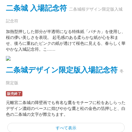
二条城 入場記念符
二条城桜デザイン限定版入城
記念符
加熱型押しした部分が半透明になる特殊紙「パチカ」を使用し、
桜の儚い美しさを表現。 起毛感のある柔らかな紙が心を和ま
せ、後ろに重ねたピンクの紙が透けて桜色に見える、春らしく華
やかな入城記念符。こ……
二条城デザイン限定版入場記念符
冬
限定版
販売終了
元離宮二条城の障壁画でも有名な鷹をモチーフに松をあしらった
デザイン濃紺のベースに煌びやかな鷹と松の金色の箔押しと、白
色の二条城の文字が際立ちます。
すべて表示