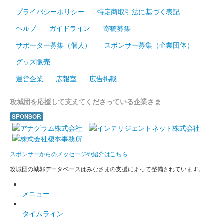
四季に合わせた4種の織記念符の1枚。500枚限定
プライバシーポリシー
特定商取引法に基づく表記
ヘルプ
ガイドライン
寄稿募集
二条城 入城記念符
サポーター募集（個人）
スポンサー募集（企業団体）
令和6年春限定版
グッズ販売
販売終了
運営企業
広報室
広告掲載
二条城 入城記念符
能登半島地震災害復興祈念
攻城団を応援して支えてくださっている企業さま
SPONSOR
販売終了
限定5000枚。
スポンサーからのメッセージや紹介はこちら
二条城 入城記念符
二条城＆ANA GranWhale コラ
攻城団の城郭データベースはみなさまの支援によって整備されています。
ボ限定版
メニュー
配布終了
タイムライン