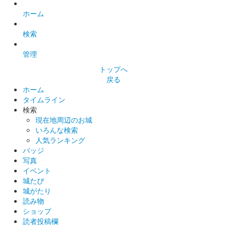
二条城事務所で「ANA GranWhale」のトップ画面を事務所係員
に見せるともらえる御城印。
ホーム
検索
二条城 入城記念符
2024冬限定版 三葉葵（紫）
管理
トップへ
販売終了
戻る
全面型押しした台紙に金銀でランダムに箔押し後に印刷されてい
ホーム
る。限定2500枚
タイムライン
検索
現在地周辺のお城
二条城 入城記念符
いろんな検索
2024冬限定版 三葉葵（金）
人気ランキング
バッジ
販売終了
写真
全面型押しした台紙に金銀でランダムに箔押し後に印刷されてい
イベント
る。限定2500枚
城たび
城がたり
読み物
二条城 入城記念符
ショップ
令和6年 辰年お正月限定版
読者投稿欄