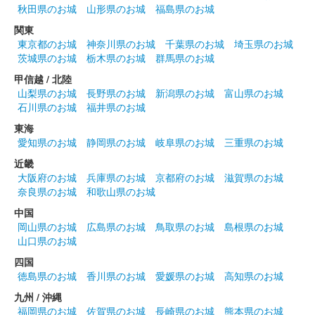
二条城 入城記念符
秋田県のお城
山形県のお城
福島県のお城
レピア織 夏版（ブルー）
関東
販売終了
東京都のお城
神奈川県のお城
千葉県のお城
埼玉県のお城
茨城県のお城
栃木県のお城
群馬県のお城
四季に合わせた4種の織物記念符の1枚。国宝・二の丸御殿の正門
にあたる重要文化財の「唐門」の柱や飾り金具を、ジャガード織
甲信越 / 北陸
機によるレピア織という技術で繊細に表現したデザインになって
山梨県のお城
長野県のお城
新潟県のお城
富山県のお城
いる。500枚限定。
石川県のお城
福井県のお城
東海
愛知県のお城
静岡県のお城
岐阜県のお城
三重県のお城
二条城 御城印
世界遺産登録30周年記念 限定版入城記
近畿
大阪府のお城
兵庫県のお城
京都府のお城
滋賀県のお城
念符
奈良県のお城
和歌山県のお城
販売終了
中国
岡山県のお城
広島県のお城
鳥取県のお城
島根県のお城
国連教育科学文化機関（ユネスコ）の世界遺産条約がユネスコ総
山口県のお城
会で採択されてから30周年を迎えた記念の御城印。10000枚限
定。
四国
徳島県のお城
香川県のお城
愛媛県のお城
高知県のお城
九州 / 沖縄
二条城 入城記念符
福岡県のお城
佐賀県のお城
長崎県のお城
熊本県のお城
NAKED FLOWERS 2024 桜 世