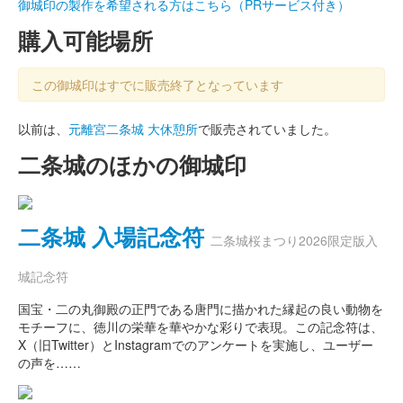
御城印の製作を希望される方はこちら（PRサービス付き）
購入可能場所
この御城印はすでに販売終了となっています
以前は、
元離宮二条城 大休憩所
で販売されていました。
二条城のほかの御城印
二条城 入場記念符
二条城桜まつり2026限定版入
城記念符
国宝・二の丸御殿の正門である唐門に描かれた縁起の良い動物を
モチーフに、徳川の栄華を華やかな彩りで表現。この記念符は、
X（旧Twitter）とInstagramでのアンケートを実施し、ユーザー
の声を……