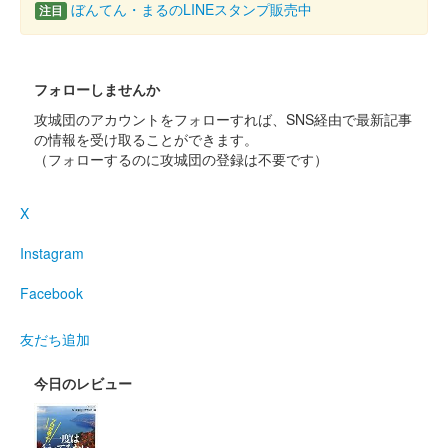
販売終了
ぼんてん・まるのLINEスタンプ販売中
注目
二条城 入場記念符
本丸御殿公開記念 限定版「御
フォローしませんか
常御殿」デザイン入城記念符
攻城団のアカウントをフォローすれば、SNS経由で最新記事
の情報を受け取ることができます。
販売終了
（フォローするのに攻城団の登録は不要です）
元離宮二条城・本丸御殿 御常御殿をモチーフに、御常御殿の特
徴でもある「てりむくり屋根」（※丸みを帯びた屋根）を表現
X
し、デザインされている。3000枚限定。
Instagram
二条城 入場記念符
Facebook
レピア織 秋版（イエロー）
販売終了
友だち追加
四季に合わせた4種の織物記念符の1枚。国宝・二の丸御殿の正門
今日のレビュー
にあたる重要文化財の「唐門」の柱や飾り金具を、ジャガード織
機によるレピア織という技術で繊細に表現したデザインになって
いる。500枚限定。