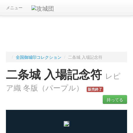
メニュー
/
全国御城印コレクション
/
二条城 入場記念符
二条城 入場記念符
レピ
ア織 冬版（パープル）
販売終了
持ってる
ログインすると入手した御城印を記録できます