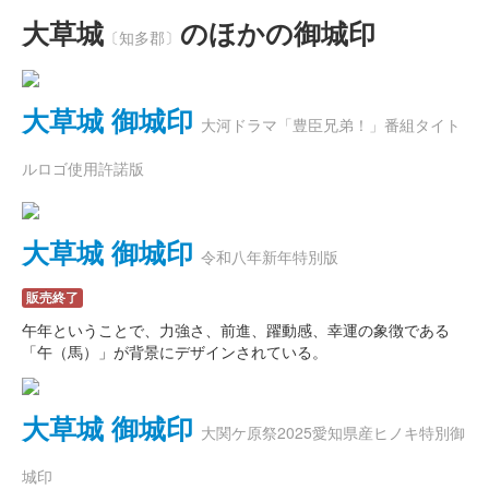
大草城
のほかの御城印
〔知多郡〕
大草城 御城印
大河ドラマ「豊臣兄弟！」番組タイト
ルロゴ使用許諾版
大草城 御城印
令和八年新年特別版
販売終了
午年ということで、力強さ、前進、躍動感、幸運の象徴である
「午（馬）」が背景にデザインされている。
大草城 御城印
大関ケ原祭2025愛知県産ヒノキ特別御
城印