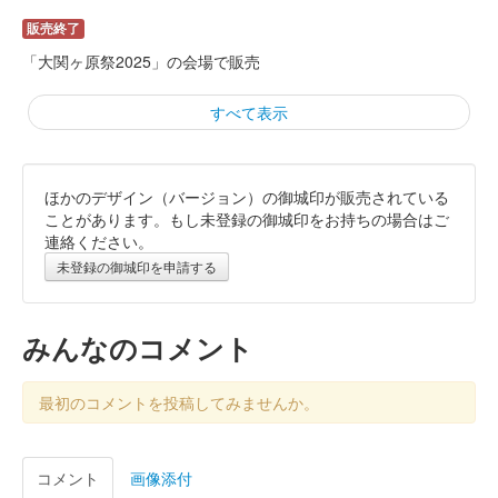
販売終了
「大関ヶ原祭2025」の会場で販売
すべて表示
ほかのデザイン（バージョン）の御城印が販売されている
大草城 御城印
令和七年観桜季特別御城印 檜版
ことがあります。もし未登録の御城印をお持ちの場合はご
連絡ください。
販売終了
未登録の御城印を申請する
大草城 御城印
令和七年観桜季特別御城印
みんなのコメント
販売終了
最初のコメントを投稿してみませんか。
大草城 御城印
にっぽん城まつり2025 特別御城印 愛
コメント
画像添付