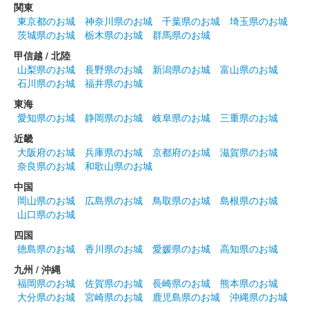
関東
販売終了
東京都のお城
神奈川県のお城
千葉県のお城
埼玉県のお城
茨城県のお城
栃木県のお城
群馬県のお城
佐布里池梅まつり期間に販売される特別な御城印。佐布里池梅ま
つりキャラクター梅子がデザインされている。
甲信越 / 北陸
山梨県のお城
長野県のお城
新潟県のお城
富山県のお城
石川県のお城
福井県のお城
大草城 御城印
令和六年新年特別版
東海
愛知県のお城
静岡県のお城
岐阜県のお城
三重県のお城
販売終了
近畿
家紋は金色にて印刷されており、 2024年の干支である辰（龍）
大阪府のお城
兵庫県のお城
京都府のお城
滋賀県のお城
が中央にデザインされている。
奈良県のお城
和歌山県のお城
中国
岡山県のお城
広島県のお城
鳥取県のお城
島根県のお城
大草城 御城印
山口県のお城
サムライニンジャフェスティバル2023
四国
特別版
徳島県のお城
香川県のお城
愛媛県のお城
高知県のお城
販売終了
九州 / 沖縄
福岡県のお城
佐賀県のお城
長崎県のお城
熊本県のお城
大分県のお城
宮崎県のお城
鹿児島県のお城
沖縄県のお城