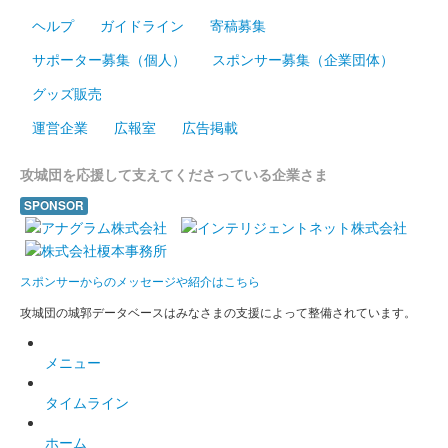
佐布里池梅まつりの開催を記念して販売。佐布里池梅まつりキャ
ヘルプ
ガイドライン
寄稿募集
ラクター「梅子」も載る特別な御城印。
サポーター募集（個人）
スポンサー募集（企業団体）
グッズ販売
大草城 御城印
第2版
運営企業
広報室
広告掲載
城名の揮毫の字体を刷新。織田家の家紋を「五瓜に唐花（ごかに
からはな）」から「織田木瓜（おだもっこう）」に変更。
攻城団を応援して支えてくださっている企業さま
SPONSOR
大草城 御城印
城主有楽斎キャラクター付き 第2版
城名の揮毫の字体を刷新。織田家の家紋を「五瓜に唐花（ごかに
スポンサーからのメッセージや紹介はこちら
からはな）」から「織田木瓜（おだもっこう）」に変更。
攻城団の城郭データベースはみなさまの支援によって整備されています。
大草城 御城印
メニュー
令和五年新年特別版
タイムライン
販売終了
ホーム