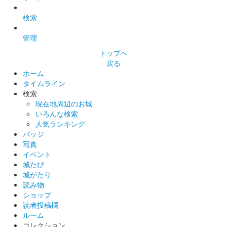
大草城 特別御城印
検索
有楽斎抹茶だんご発売記念版
管理
販売終了
サムライニンジャフェス2022の寺本饅頭本譜ブースで販売され
トップへ
た御城印。
戻る
ホーム
タイムライン
検索
大草城 御城印
全国山城サミット恵那大会 寺本饅頭本
現在地周辺のお城
いろんな検索
舗 特別御城印
人気ランキング
バッジ
販売終了
写真
50枚限定。
イベント
城たび
城がたり
読み物
大草城 御城印
にっぽん城まつり特別御城印
ショップ
読者投稿欄
販売終了
ルーム
コレクション
2022年3月19日（土）と3月20日（日）に愛知県国際展示場