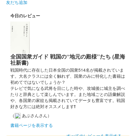
大草城 御城印
友だち追加
令和七年新年特別御城印
今日のレビュー
販売終了
家紋は金色にて印刷されており、 2025年の干支である巳（蛇）
が中央にデザインされている。
大草城 御城印
あいち歴史観光デジタルスタンプラリ
全国国衆ガイド 戦国の‘‘地元の殿様’’たち (星海
社新書)
ー特別御城印
戦国時代に存在した日本全国の国衆514名が掲載されていま
す。大名クラスには全く触れず、国衆のみに特化した書籍は
販売終了
初めてではないでしょうか？
テレビで気になる武将を目にした時や、攻城後に城主を調べ
たりと辞典として楽しんでいます。また地域ごとの語彙解説
大草城 御城印
あいち歴史観光デジタルスタンプラリ
や、各国衆の家紋も掲載されていてデータも豊富です。戦国
好きな方には絶対オススメします❗
ー愛知県産ヒノキ特別御城印
（
あぶさんさん）
販売終了
書籍ページを表示する
あいち歴史観光デジタルスタンプラリーを記念した大草城の特別
すべてのレビューを表示する