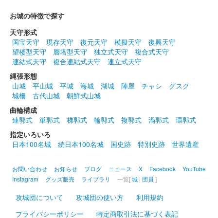
大草城 御城印
あいち家康戦国絵巻ラリー特別版
お城の特徴で探す
販売終了
天守形式
国宝天守
現存天守
復元天守
模擬天守
復興天守
望楼型天守
層塔型天守
独立式天守
複合式天守
大草城 御城印
にっぽん城まつり特別御城印
連結式天守
複合連結式天守
連立式天守
縄張形態
販売終了
山城
平山城
平城
海城
湖城
陣屋
チャシ
グスク
金色の紙を用いた豪華な御城印。「にっぽん城まつり」の会場で
城柵
古代山城
朝鮮式山城
限定販売。
曲輪構成
連郭式
単郭式
梯郭式
輪郭式
複郭式
渦郭式
環郭式
大草城 御城印
指定いろいろ
令和5年春季特別御城印
日本100名城
続日本100名城
国史跡
特別史跡
世界遺産
販売終了
お問い合わせ
お知らせ
ブログ
ニュース
X
Facebook
YouTube
Instagram
グッズ販売
ライブラリ
一覧[
城
|
団員
]
大草城 御城印
令和五年梅観季特別版
攻城団について
攻城団の使い方
利用規約
販売終了
プライバシーポリシー
特定商取引法に基づく表記