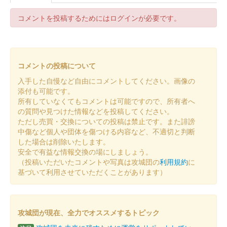
知県産ヒノキ製
コメントを投稿するためにはログインが必要です。
販売終了
愛知県産ヒノキ「あいち認証材」を使用した御城印。各日20枚限
定。
コメントの投稿について
大草城 御城印
入手した自慢など自由にコメントしてください。画像の
にっぽん城まつり2025 特別御城印
添付も可能です。
所有していなくてもコメントは可能ですので、所有者へ
販売終了
の質問や見つけた情報などを投稿してください。
2025年3月1日（土）、2日（日）に開催された「にっぽん城まつ
ただし売買・交換についての投稿は禁止です。また誹謗
り2025」の知多市観光協会ブースで販売。
中傷など個人や団体を傷つける内容など、不適切と判断
した場合は削除いたします。
安全で有益な情報交換の場にしましょう。
大草城 御城印
（投稿いただいたコメントや写真は攻城団の
利用規約
に
令和七年梅観季 佐布里池梅まつり記念
基づいて利用させていただくことがあります）
販売終了
通常版をベースに左上に梅に鶯、右下に大草城天守型展望台のイ
ラストがあしらわれている。
攻城団が現在、全力でオススメするトピック