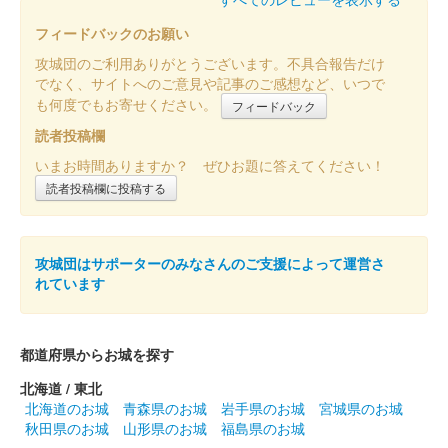
御城印の第二弾。愛知県産ヒノキを使用した木の御城印。今回、
特別御城印に使用された愛知県産桧は「あいち認証材」で、愛知
フィードバックのお願い
県産材認証機構が認証した愛……
攻城団のご利用ありがとうございます。不具合報告だけ
でなく、サイトへのご意見や記事のご感想など、いつで
も何度でもお寄せください。
フィードバック
大草城 御城印
令和六年観桜季特別御城印
読者投稿欄
販売終了
いまお時間ありますか？ ぜひお題に答えてください！
読者投稿欄に投稿する
大草城 御城印
にっぽん城まつり特別御城印
攻城団はサポーターのみなさんのご支援によって運営さ
販売終了
れています
2024年3月2日、3日に開催されたにっぽん城まつり2024 feat.出
張！お城EXPO in 愛知の「愛知のお城観光推進協議会ブース」内
の「知多市」ブースで知多市観光協会にて2日、3日に限定販売
都道府県からお城を探す
さ……
北海道 / 東北
北海道のお城
青森県のお城
岩手県のお城
宮城県のお城
大草城 御城印
秋田県のお城
山形県のお城
福島県のお城
令和六年梅観季特別版