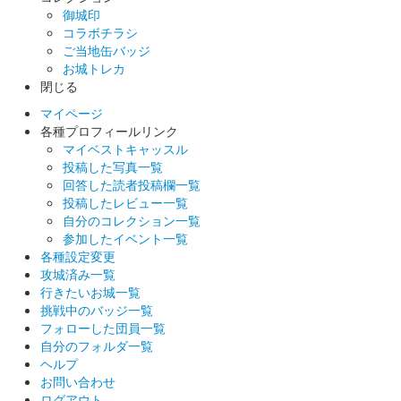
御城印
（Aichi Sky Expo）で開催された「にっぽん城まつり」の会場限
コラボチラシ
定販売の御城印。
ご当地缶バッジ
お城トレカ
閉じる
大草城 御城印
ちたもん特別御城印
マイページ
各種プロフィールリンク
配布終了
マイベストキャッスル
2022年3月19日（土）と3月20日（日）に愛知県国際展示場
投稿した写真一覧
（Aichi Sky Expo）で開催された「にっぽん城まつり」の会場
回答した読者投稿欄一覧
内、知多市のブースで販売される「ちたもん」のセット（税込
投稿したレビュー一覧
1000円）……
自分のコレクション一覧
参加したイベント一覧
各種設定変更
大草城 御城印
攻城済み一覧
令和四年観桜季特別御城印
行きたいお城一覧
挑戦中のバッジ一覧
販売終了
フォローした団員一覧
自分のフォルダ一覧
ヘルプ
大草城 御城印
令和四年梅観季特別御城印
お問い合わせ
ログアウト