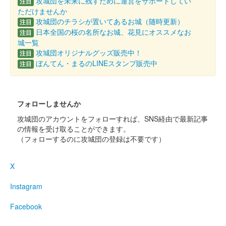
攻城団を未来に残すために運営をサポートしてい
注目
ただけませんか
大草城 御城印
令和七年梅観季 佐布里池梅まつり記念
攻城団のチラシが置いてあるお城（随時更新）
注目
日本全国の桜の名所なお城、花見にオススメなお
注目
愛知県産ヒノキ製
城一覧
攻城団オリジナルグッズ販売中！
注目
販売終了
ぼんてん・まるのLINEスタンプ販売中
注目
愛知県産ヒノキ「あいち認証材」を使用した御城印
フォローしませんか
大草城 御城印
令和七年新年愛知県産ヒノキ特別御城
攻城団のアカウントをフォローすれば、SNS経由で最新記事
の情報を受け取ることができます。
印
（フォローするのに攻城団の登録は不要です）
販売終了
X
愛知県産ヒノキを使用した木の御城印。2025年の干支である巳
（蛇）が中央にデザインされている。特別御城印に使用された愛
Instagram
知県産ヒノキは「あいち認証材」で、愛知県産材認証機構が認証
した愛知県産木材、製材品……
Facebook