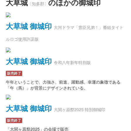
大草城
のほかの御城印
〔知多郡〕
大草城 御城印
大河ドラマ「豊臣兄弟！」番組タイト
ルロゴ使用許諾版
大草城 御城印
令和八年新年特別版
販売終了
午年ということで、力強さ、前進、躍動感、幸運の象徴である
「午（馬）」が背景にデザインされている。
大草城 御城印
大関ヶ原祭2025 特別御城印
販売終了
「大関ヶ原祭2025」の会場で販売