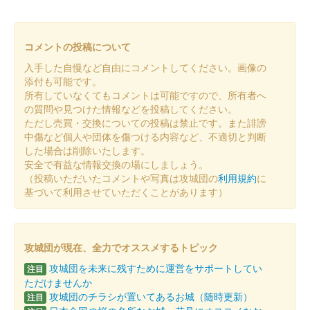
販売終了
コメントの投稿について
大草城 御城印
にっぽん城まつり2025 特別御城印 愛
入手した自慢など自由にコメントしてください。画像の
添付も可能です。
知県産ヒノキ製
所有していなくてもコメントは可能ですので、所有者へ
の質問や見つけた情報などを投稿してください。
販売終了
ただし売買・交換についての投稿は禁止です。また誹謗
愛知県産ヒノキ「あいち認証材」を使用した御城印。各日20枚限
中傷など個人や団体を傷つける内容など、不適切と判断
定。
した場合は削除いたします。
安全で有益な情報交換の場にしましょう。
（投稿いただいたコメントや写真は攻城団の
利用規約
に
大草城 御城印
基づいて利用させていただくことがあります）
にっぽん城まつり2025 特別御城印
販売終了
2025年3月1日（土）、2日（日）に開催された「にっぽん城まつ
攻城団が現在、全力でオススメするトピック
り2025」の知多市観光協会ブースで販売。
攻城団を未来に残すために運営をサポートしてい
注目
ただけませんか
攻城団のチラシが置いてあるお城（随時更新）
注目
大草城 御城印