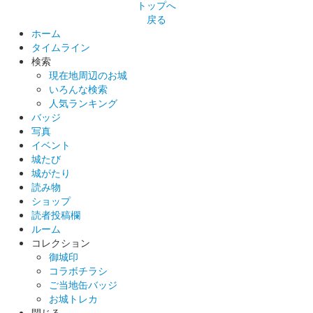
トップへ
戻る
大草城 特別御城印
有楽斎抹茶だんご発売記念版
ホーム
タイムライン
販売終了
検索
現在地周辺のお城
サムライニンジャフェス2022の寺本饅頭本譜ブースで販売され
いろんな検索
た御城印。
人気ランキング
バッジ
写真
大草城 御城印
全国山城サミット恵那大会 寺本饅頭本
イベント
城たび
舗 特別御城印
城がたり
読み物
販売終了
ショップ
読者投稿欄
50枚限定。
ルーム
コレクション
御城印
大草城 御城印
にっぽん城まつり特別御城印
コラボチラシ
ご当地缶バッジ
販売終了
お城トレカ
閉じる