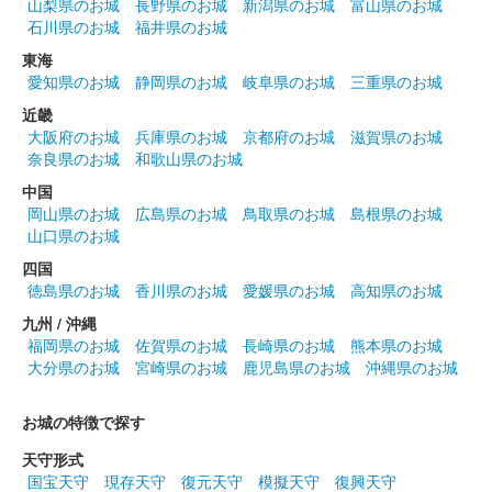
山梨県のお城
長野県のお城
新潟県のお城
富山県のお城
石川県のお城
福井県のお城
販売終了
東海
佐布里池梅まつり期間に販売される特別な御城印。佐布里池梅ま
愛知県のお城
静岡県のお城
岐阜県のお城
三重県のお城
つりキャラクター梅子がデザインされている。
近畿
大阪府のお城
兵庫県のお城
京都府のお城
滋賀県のお城
奈良県のお城
和歌山県のお城
大草城 御城印
令和六年新年特別版
中国
岡山県のお城
広島県のお城
鳥取県のお城
島根県のお城
販売終了
山口県のお城
家紋は金色にて印刷されており、 2024年の干支である辰（龍）
四国
が中央にデザインされている。
徳島県のお城
香川県のお城
愛媛県のお城
高知県のお城
九州 / 沖縄
大草城 御城印
福岡県のお城
佐賀県のお城
長崎県のお城
熊本県のお城
サムライニンジャフェスティバル2023
大分県のお城
宮崎県のお城
鹿児島県のお城
沖縄県のお城
特別版
お城の特徴で探す
販売終了
天守形式
国宝天守
現存天守
復元天守
模擬天守
復興天守