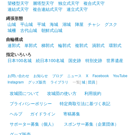
望楼型天守
層塔型天守
独立式天守
複合式天守
大草城 御城印
あいち家康戦国絵巻ラリー特別版
連結式天守
複合連結式天守
連立式天守
縄張形態
販売終了
山城
平山城
平城
海城
湖城
陣屋
チャシ
グスク
城柵
古代山城
朝鮮式山城
大草城 御城印
曲輪構成
にっぽん城まつり特別御城印
連郭式
単郭式
梯郭式
輪郭式
複郭式
渦郭式
環郭式
販売終了
指定いろいろ
日本100名城
続日本100名城
国史跡
特別史跡
世界遺産
金色の紙を用いた豪華な御城印。「にっぽん城まつり」の会場で
限定販売。
お問い合わせ
お知らせ
ブログ
ニュース
X
Facebook
YouTube
Instagram
グッズ販売
ライブラリ
一覧[
城
|
団員
]
大草城 御城印
令和5年春季特別御城印
攻城団について
攻城団の使い方
利用規約
販売終了
プライバシーポリシー
特定商取引法に基づく表記
ヘルプ
ガイドライン
寄稿募集
大草城 御城印
令和五年梅観季特別版
サポーター募集（個人）
スポンサー募集（企業団体）
グッズ販売
販売終了