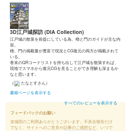
愛知県産ヒノキを使用した木の御城印。2025年の干支である巳
（蛇）が中央にデザインされている。特別御城印に使用された愛
知県産ヒノキは「あいち認証材」で、愛知県産材認証機構が認証
した愛知県産木材、製材品……
3D江戸城探訪 (DIA Collection)
大草城 御城印
江戸城の散策を前提にしている為、櫓と門のガイドが主な内
令和七年新年特別御城印
容。
櫓、門の掲載量が豊富で現況とCG復元の両方が掲載されて
販売終了
いる。
家紋は金色にて印刷されており、 2025年の干支である巳（蛇）
巻末のQRコードリストを持ち出して江戸城を散策すれば、
が中央にデザインされている。
現地でスマホから復元CGを見ることができ理解も深まるか
なと思います。
（
たなとすさん）
大草城 御城印
あいち歴史観光デジタルスタンプラリ
書籍ページを表示する
ー特別御城印
すべてのレビューを表示する
販売終了
フィードバックのお願い
攻城団のご利用ありがとうございます。不具合報告だけ
でなく、サイトへのご意見や記事のご感想など、いつで
大草城 御城印