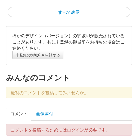
すべて表示
ほかのデザイン（バージョン）の御城印が販売されている
大草城 御城印
大関ケ原祭2025愛知県産ヒノキ特別御
ことがあります。もし未登録の御城印をお持ちの場合はご
連絡ください。
城印
未登録の御城印を申請する
販売終了
「大関ヶ原祭2025」の会場で販売
みんなのコメント
大草城 御城印
最初のコメントを投稿してみませんか。
令和七年観桜季特別御城印 檜版
販売終了
コメント
画像添付
大草城 御城印
コメントを投稿するためにはログインが必要です。
令和七年観桜季特別御城印