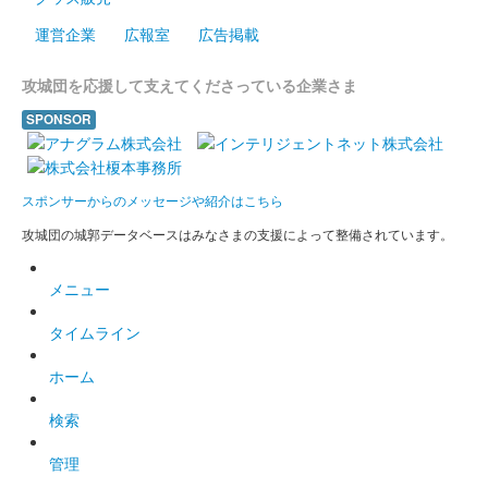
佐布里池梅まつりの開催を記念して販売。佐布里池梅まつりキャ
運営企業
広報室
広告掲載
ラクター「梅子」も載る特別な御城印。
攻城団を応援して支えてくださっている企業さま
大草城 御城印
SPONSOR
第2版
城名の揮毫の字体を刷新。織田家の家紋を「五瓜に唐花（ごかに
からはな）」から「織田木瓜（おだもっこう）」に変更。
スポンサーからのメッセージや紹介はこちら
攻城団の城郭データベースはみなさまの支援によって整備されています。
大草城 御城印
城主有楽斎キャラクター付き 第2版
メニュー
城名の揮毫の字体を刷新。織田家の家紋を「五瓜に唐花（ごかに
タイムライン
からはな）」から「織田木瓜（おだもっこう）」に変更。
ホーム
大草城 御城印
令和五年新年特別版
検索
販売終了
管理