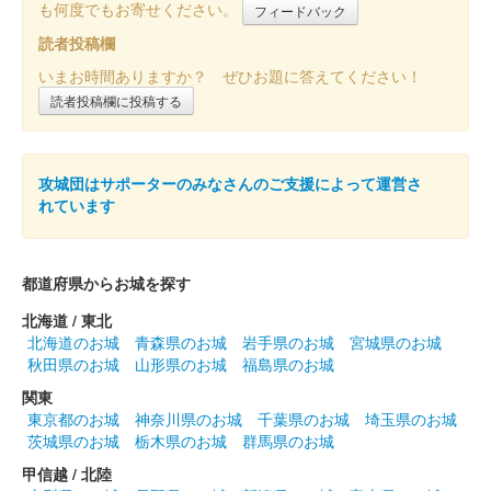
あいち歴史観光デジタルスタンプラリ
も何度でもお寄せください。
フィードバック
読者投稿欄
ー愛知県産ヒノキ特別御城印
いまお時間ありますか？ ぜひお題に答えてください！
販売終了
読者投稿欄に投稿する
あいち歴史観光デジタルスタンプラリーを記念した大草城の特別
御城印の第二弾。愛知県産ヒノキを使用した木の御城印。今回、
特別御城印に使用された愛知県産桧は「あいち認証材」で、愛知
攻城団はサポーターのみなさんのご支援によって運営さ
県産材認証機構が認証した愛……
れています
大草城 御城印
にっぽん城まつり特別御城印
都道府県からお城を探す
販売終了
北海道 / 東北
2024年3月2日、3日に開催されたにっぽん城まつり2024 feat.出
北海道のお城
青森県のお城
岩手県のお城
宮城県のお城
張！お城EXPO in 愛知の「愛知のお城観光推進協議会ブース」内
秋田県のお城
山形県のお城
福島県のお城
の「知多市」ブースで知多市観光協会にて2日、3日に限定販売
関東
さ……
東京都のお城
神奈川県のお城
千葉県のお城
埼玉県のお城
茨城県のお城
栃木県のお城
群馬県のお城
甲信越 / 北陸
大草城 御城印
令和六年梅観季特別版