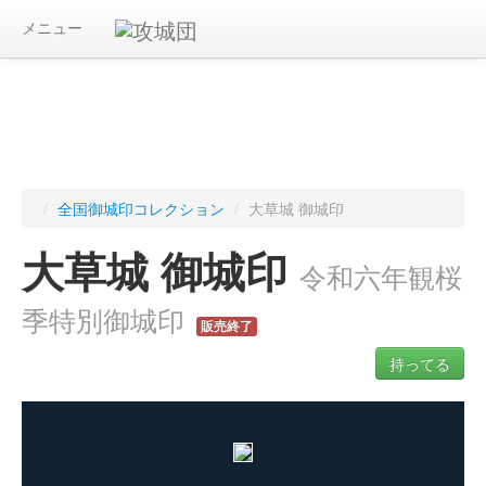
メニュー
/
全国御城印コレクション
/
大草城 御城印
大草城 御城印
令和六年観桜
季特別御城印
販売終了
持ってる
ログインすると入手した御城印を記録できます