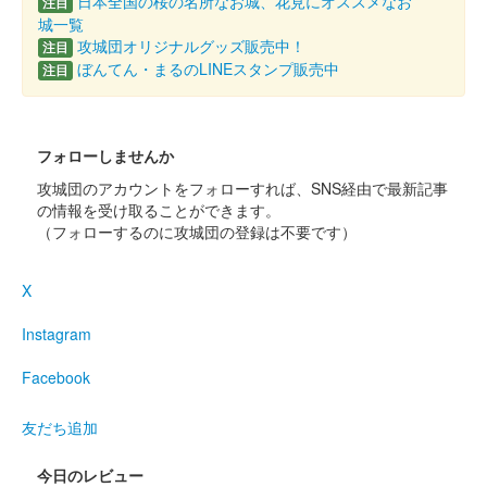
令和七年梅観季 佐布里池梅まつり記念
日本全国の桜の名所なお城、花見にオススメなお
注目
城一覧
販売終了
攻城団オリジナルグッズ販売中！
注目
ぼんてん・まるのLINEスタンプ販売中
注目
通常版をベースに左上に梅に鶯、右下に大草城天守型展望台のイ
ラストがあしらわれている。
フォローしませんか
大草城 御城印
令和七年梅観季 佐布里池梅まつり記念
攻城団のアカウントをフォローすれば、SNS経由で最新記事
の情報を受け取ることができます。
愛知県産ヒノキ製
（フォローするのに攻城団の登録は不要です）
販売終了
X
愛知県産ヒノキ「あいち認証材」を使用した御城印
Instagram
大草城 御城印
令和七年新年愛知県産ヒノキ特別御城
Facebook
印
友だち追加
販売終了
今日のレビュー