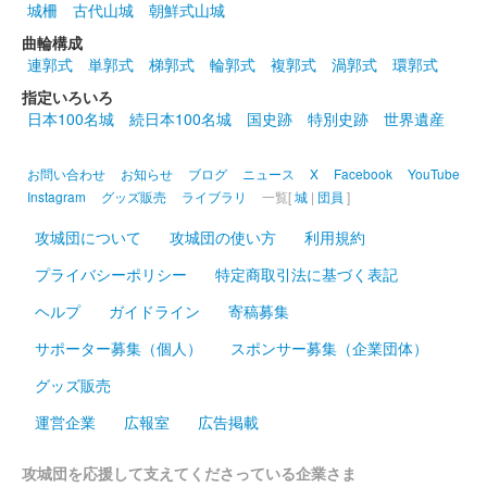
城柵
古代山城
朝鮮式山城
曲輪構成
配布終了
連郭式
単郭式
梯郭式
輪郭式
複郭式
渦郭式
環郭式
「岡豊城跡をめぐる 土佐の七雄スタンプラリー」の景品として
もらえる。
指定いろいろ
日本100名城
続日本100名城
国史跡
特別史跡
世界遺産
岡豊城跡 御城印
お問い合わせ
お知らせ
ブログ
ニュース
X
Facebook
YouTube
Instagram
グッズ販売
ライブラリ
一覧[
城
|
団員
]
配布終了
攻城団について
攻城団の使い方
利用規約
「土佐和紙」を使用した御城印。令和4年11月15日〜令和5年2月
28日に開催の「ニッポン城めぐり」企画第3弾「土佐さんぽ 御城
プライバシーポリシー
特定商取引法に基づく表記
印ラリー」にて配布された。
ヘルプ
ガイドライン
寄稿募集
サポーター募集（個人）
スポンサー募集（企業団体）
岡豊城跡 御城印
グッズ販売
配布終了
運営企業
広報室
広告掲載
「土佐和紙」を使用した御城印。令和3年11月30日（火）～令和
4年3月21日（月・祝）に開催の「ニッポン城めぐり」×「リョー
攻城団を応援して支えてくださっている企業さま