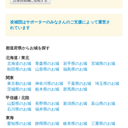
読者投稿欄に投稿する
令和4年4月3日に開催された第12回岡豊山さくらまつりで岡豊山
スタンプラリーの景品として頒布された。
攻城団はサポーターのみなさんのご支援によって運営さ
れています
岡豊城 御城印
第12回長宗我部フェス版
配布終了
都道府県からお城を探す
令和3年11月27日に開催された第12回長宗我部フェスの会場で販
売された。
北海道 / 東北
北海道のお城
青森県のお城
岩手県のお城
宮城県のお城
秋田県のお城
山形県のお城
福島県のお城
岡豊城跡 御城印
バインダー購入者特典
関東
東京都のお城
神奈川県のお城
千葉県のお城
埼玉県のお城
配布終了
茨城県のお城
栃木県のお城
群馬県のお城
御城印バインダー購入者にプレゼントされた特別版。
甲信越 / 北陸
山梨県のお城
長野県のお城
新潟県のお城
富山県のお城
石川県のお城
福井県のお城
岡豊城跡 御城印
東海
「春」バージョン
愛知県のお城
静岡県のお城
岐阜県のお城
三重県のお城