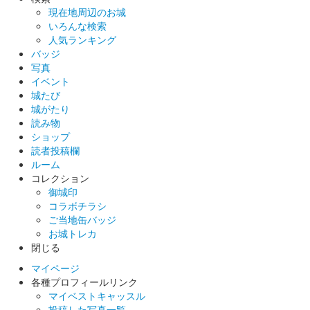
岡豊城 御城印
現在地周辺のお城
いろんな検索
人気ランキング
バッジ
写真
イベント
城たび
城がたり
読み物
ショップ
読者投稿欄
ルーム
コレクション
御城印
コラボチラシ
ご当地缶バッジ
お城トレカ
閉じる
マイページ
各種プロフィールリンク
マイベストキャッスル
投稿した写真一覧