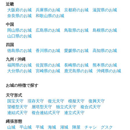
配布終了
近畿
「岡豊城跡をめぐる 土佐の七雄スタンプラリー」の景品として
大阪府のお城
兵庫県のお城
京都府のお城
滋賀県のお城
もらえる。
奈良県のお城
和歌山県のお城
中国
岡山県のお城
広島県のお城
鳥取県のお城
島根県のお城
岡豊城跡 御城印
山口県のお城
「新春」バージョン
四国
配布終了
徳島県のお城
香川県のお城
愛媛県のお城
高知県のお城
「岡豊城跡をめぐる 土佐の七雄スタンプラリー」の景品として
九州 / 沖縄
もらえる。
福岡県のお城
佐賀県のお城
長崎県のお城
熊本県のお城
大分県のお城
宮崎県のお城
鹿児島県のお城
沖縄県のお城
岡豊城跡 御城印
「土佐の鯨」バージョン
お城の特徴で探す
配布終了
天守形式
国宝天守
現存天守
復元天守
模擬天守
復興天守
「岡豊城跡をめぐる 土佐の七雄スタンプラリー」の景品として
望楼型天守
層塔型天守
独立式天守
複合式天守
もらえる。
連結式天守
複合連結式天守
連立式天守
縄張形態
岡豊城跡 御城印
山城
平山城
平城
海城
湖城
陣屋
チャシ
グスク