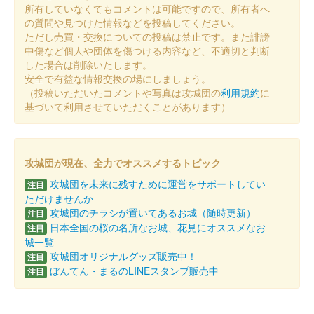
ョン第四段
所有していなくてもコメントは可能ですので、所有者へ
の質問や見つけた情報などを投稿してください。
配布終了
ただし売買・交換についての投稿は禁止です。また誹謗
岡豊城跡・岡豊山歴史公園のスタンプラリーの景品として無料配
中傷など個人や団体を傷つける内容など、不適切と判断
布される御城印。
した場合は削除いたします。
安全で有益な情報交換の場にしましょう。
（投稿いただいたコメントや写真は攻城団の
利用規約
に
岡豊城跡 御城印
基づいて利用させていただくことがあります）
らんまんバージョン第3弾
配布終了
岡豊城跡・岡豊山歴史公園のスタンプラリーの景品として無料配
攻城団が現在、全力でオススメするトピック
布される御城印。
攻城団を未来に残すために運営をサポートしてい
注目
ただけませんか
攻城団のチラシが置いてあるお城（随時更新）
注目
岡豊城跡 御城印
第14回長宗我部フェス限定版
日本全国の桜の名所なお城、花見にオススメなお
注目
城一覧
配布終了
攻城団オリジナルグッズ販売中！
注目
ぼんてん・まるのLINEスタンプ販売中
注目
令和5年11月18日に開催された第14回長宗我部フェスで岡豊山ス
ランプラリーを行うと、この日限定のらんまんバージョン御城印
がもらえた。