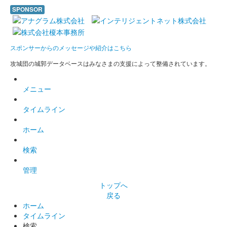
マの休日キャンペーン」コラボ企画第2弾「土佐城さんぽ 御城印
SPONSOR
ラリー」にて配布……
岡豊城 御城印
スポンサーからのメッセージや紹介はこちら
第12回長宗我部フェス版
攻城団の城郭データベースはみなさまの支援によって整備されています。
販売終了
令和3年11月27日に開催された第12回長宗我部フェスの会場で長
メニュー
宗我部元親と盛親の武将印と3枚セットで販売された。
タイムライン
岡豊城跡 御城印
ホーム
検索
配布終了
令和元年6月27日（木）から令和2年2月2日（日）に開催された
管理
〈「ニッポン城めぐり」×「リョーマの休日〜自然＆体験キャン
ペーン〜」土佐の城 御城印ラリー！〉にて高知県内7か所の全ス
トップへ
ポットをクリアすると……
戻る
ホーム
タイムライン
検索