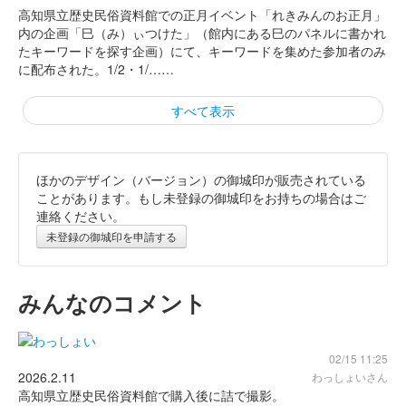
高知県立歴史民俗資料館での正月イベント「れきみんのお正月」
内の企画「巳（み）ぃつけた」（館内にある巳のパネルに書かれ
たキーワードを探す企画）にて、キーワードを集めた参加者のみ
に配布された。1/2・1/……
すべて表示
ほかのデザイン（バージョン）の御城印が販売されている
岡豊城 御城印
第15回長宗我部フェス限定版
ことがあります。もし未登録の御城印をお持ちの場合はご
連絡ください。
配布終了
未登録の御城印を申請する
第15回長宗我部フェスで岡豊山スランプラリーを行うと、この日
限定の御城印がもらえた。
みんなのコメント
岡豊城 御城印
れきみんの日バージョン
02/15 11:25
配布終了
2026.2.11
わっしょいさん
高知県立歴史民俗資料館で購入後に詰で撮影。
岡豊山ガイド参加者の景品として無料配布された。