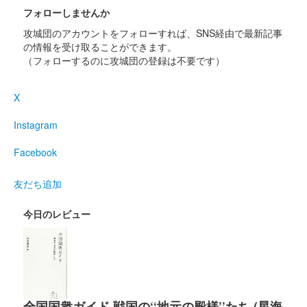
フォローしませんか
岡豊城 御城印
攻城団のアカウントをフォローすれば、SNS経由で最新記事
令和5年 らんまんバージョン第2弾
の情報を受け取ることができます。
（フォローするのに攻城団の登録は不要です）
配布終了
秋の岡豊城スタンプラリーの景品として無料配布される御城印。
X
金木犀、冬桜、シュウメイ菊など秋の岡豊城に咲く花が添えられ
ている。
Instagram
Facebook
岡豊城 御城印
らんまんバージョン
友だち追加
配布終了
令和5年度 岡豊山スタンプラリーの景品としてもらえる。
今日のレビュー
岡豊城 御城印
れきみんの日
配布終了
全国国衆ガイド 戦国の‘‘地元の殿様’’たち (星海
岡豊山ガイド参加者の景品として無料配布された。