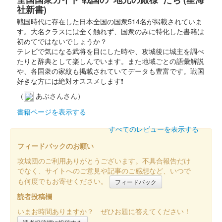
社新書)
戦国時代に存在した日本全国の国衆514名が掲載されていま
岡豊城跡 御城印
す。大名クラスには全く触れず、国衆のみに特化した書籍は
第十三回岡豊山さくらまつり版
初めてではないでしょうか？
テレビで気になる武将を目にした時や、攻城後に城主を調べ
配布終了
たりと辞典として楽しんでいます。また地域ごとの語彙解説
令和5年4月2日に開催された第13回岡豊山さくらまつりで岡豊山
や、各国衆の家紋も掲載されていてデータも豊富です。戦国
スタンプラリーの景品として無料配布された。
好きな方には絶対オススメします❗
（
あぶさんさん）
岡豊城 御城印
書籍ページを表示する
第13回長宗我部フェス版
すべてのレビューを表示する
配布終了
フィードバックのお願い
令和4年11月19日に開催された第13回長宗我部フェスの会場で販
売された。
攻城団のご利用ありがとうございます。不具合報告だけ
でなく、サイトへのご意見や記事のご感想など、いつで
も何度でもお寄せください。
フィードバック
岡豊城 御城印
読者投稿欄
第十二回岡豊山さくらまつり版
いまお時間ありますか？ ぜひお題に答えてください！
配布終了