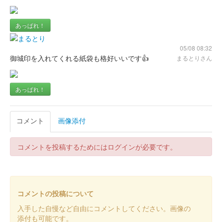
あっぱれ！
岡豊城 御城印
れきみんクイズの陣バージョン
05/08 08:32
配布終了
御城印を入れてくれる紙袋も格好いいです👍
まるとりさん
高知県立歴史民俗資料館に入館後、クイズに回答者のノベルティ
として配布
あっぱれ！
岡豊城 御城印
第14回岡豊山さくらまつりver.
コメント
画像添付
配布終了
第14回岡豊山さくらまつりの限定デザインの御城印。期間中、入
コメントを投稿するためにはログインが必要です。
館者にプレゼントされる。台紙には和紙を利用しており、中央に
家紋のスタンプが押印。
コメントの投稿について
岡豊城 御城印
岡豊山スタンプラリーらんまんバージ
入手した自慢など自由にコメントしてください。画像の
添付も可能です。