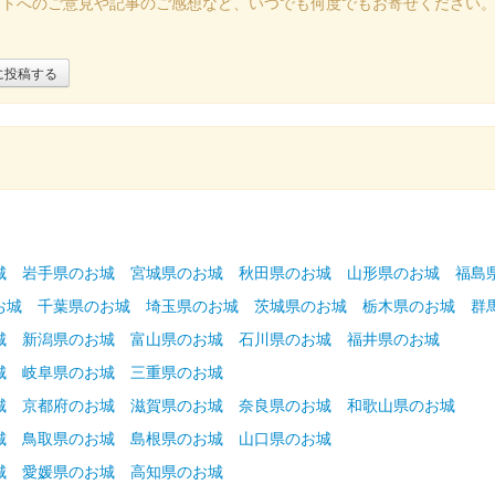
イトへのご意見や記事のご感想など、いつでも何度でもお寄せください
に投稿する
城
岩手県のお城
宮城県のお城
秋田県のお城
山形県のお城
福島
お城
千葉県のお城
埼玉県のお城
茨城県のお城
栃木県のお城
群
城
新潟県のお城
富山県のお城
石川県のお城
福井県のお城
城
岐阜県のお城
三重県のお城
城
京都府のお城
滋賀県のお城
奈良県のお城
和歌山県のお城
城
鳥取県のお城
島根県のお城
山口県のお城
城
愛媛県のお城
高知県のお城