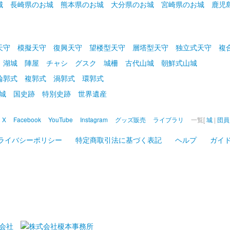
城
長崎県のお城
熊本県のお城
大分県のお城
宮崎県のお城
鹿児
天守
模擬天守
復興天守
望楼型天守
層塔型天守
独立式天守
複
湖城
陣屋
チャシ
グスク
城柵
古代山城
朝鮮式山城
輪郭式
複郭式
渦郭式
環郭式
名城
国史跡
特別史跡
世界遺産
X
Facebook
YouTube
Instagram
グッズ販売
ライブラリ
一覧[
城
|
団員
ライバシーポリシー
特定商取引法に基づく表記
ヘルプ
ガイ