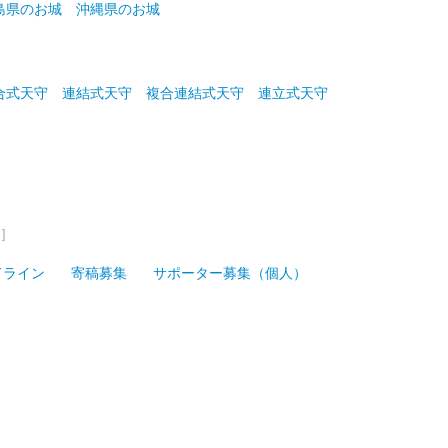
島県のお城
沖縄県のお城
合式天守
連結式天守
複合連結式天守
連立式天守
]
ドライン
寄稿募集
サポーター募集（個人）