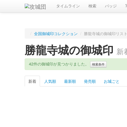
タイムライン
検索
バッジ
/
全国御城印コレクション
/
勝龍寺城の御城印リス
勝龍寺城の御城印
新
42件の御城印が見つかりました。
検索条件
新着
人気順
最新順
発売順
お城ごと
キーワード
都道府県
都道府県を選択
攻城団に登録されたお城
販売開始年