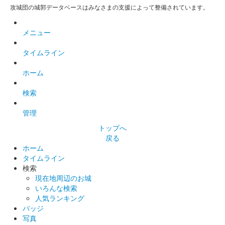
1日50枚限定
攻城団の城郭データベースはみなさまの支援によって整備されています。
メニュー
高崎城 御城印
神君家康・赤鬼直政版
タイムライン
2023年5月3日4日に開催された「群馬戦国御城印サミット」で販
売された御城印。6月1日から現地販売開始。
ホーム
検索
高崎城 御城印
令和五年春限定版
管理
トップへ
戻る
高崎城 御城印
井伊直政版
ホーム
タイムライン
検索
現在地周辺のお城
和田城（高崎城） 御城印
令和五年春限定版
いろんな検索
人気ランキング
バッジ
写真
高崎城 御城印