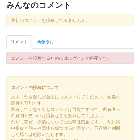
みんなのコメント
高崎城 御城印
井伊直政版
最初のコメントを投稿してみませんか。
和田城（高崎城） 御城印
コメント
画像添付
令和七年秋限定版
コメントを投稿するためにはログインが必要です。
和田城 御城印
令和七年夏限定版
コメントの投稿について
高崎城 御城印
令和七年夏限定版
入手した自慢など自由にコメントしてください。画像の
添付も可能です。
所有していなくてもコメントは可能ですので、所有者へ
高崎城 御城印
の質問や見つけた情報などを投稿してください。
令和七年夏限定版 井伊直政
ただし売買・交換についての投稿は禁止です。また誹謗
中傷など個人や団体を傷つける内容など、不適切と判断
した場合は削除いたします。