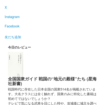
高崎城 御城印
越前若狭お城フェス限定 正子公也先生
X
作品版
Instagram
販売終了
Facebook
50枚限定
友だち追加
高崎城 御城印
井伊直政公 秋限定版
今日のレビュー
高崎城 御城印
秋限定版
全国国衆ガイド 戦国の‘‘地元の殿様’’たち (星海
和田城 御城印
社新書)
秋限定版
戦国時代に存在した日本全国の国衆514名が掲載されていま
す。大名クラスには全く触れず、国衆のみに特化した書籍は
初めてではないでしょうか？
高崎城 御城印
御城印合戦福知山限定版
テレビで気になる武将を目にした時や、攻城後に城主を調べ