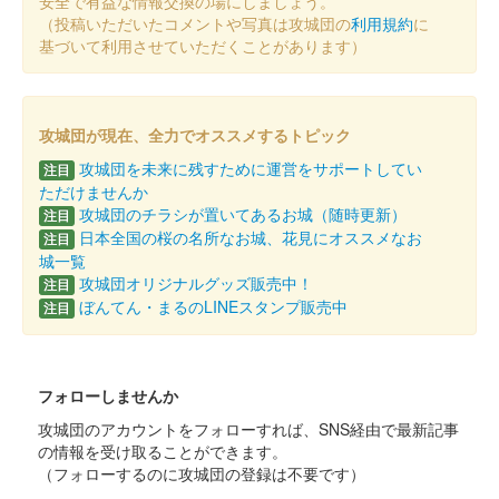
高崎城 御城印
安全で有益な情報交換の場にしましょう。
だるま市開催記念版
（投稿いただいたコメントや写真は攻城団の
利用規約
に
基づいて利用させていただくことがあります）
高崎名物のだるまをデザインに取り入れた御城印
高崎城 御城印
冬限定版
攻城団が現在、全力でオススメするトピック
攻城団を未来に残すために運営をサポートしてい
注目
ただけませんか
和田城（高崎城） 御城印
攻城団のチラシが置いてあるお城（随時更新）
注目
冬限定版
日本全国の桜の名所なお城、花見にオススメなお
注目
城一覧
攻城団オリジナルグッズ販売中！
注目
高崎城 御城印
ぼんてん・まるのLINEスタンプ販売中
注目
越前若狭お城フェス限定版
販売終了
井伊直政がデザインされた高崎城の御城印と井伊直政の武将印の
フォローしませんか
2枚セットで販売。2枚合わせると井伊家の家紋「丸に橘」と井伊
攻城団のアカウントをフォローすれば、SNS経由で最新記事
直政があらわれる。50枚限定
の情報を受け取ることができます。
（フォローするのに攻城団の登録は不要です）