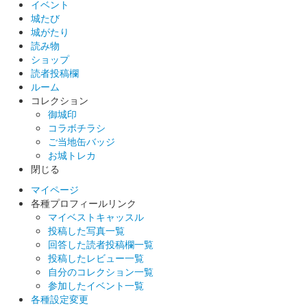
箔押版
イベント
城たび
城がたり
読み物
和田城（高崎城） 御城印
箔押版
ショップ
読者投稿欄
ルーム
コレクション
高崎城 御城印
冬限定版
御城印
コラボチラシ
100枚限定
ご当地缶バッジ
お城トレカ
閉じる
高崎城 御城印
井伊直政冬限定版
マイページ
各種プロフィールリンク
長野剛氏による井伊直政のイラストを使用した御城印。100枚限
マイベストキャッスル
定
投稿した写真一覧
回答した読者投稿欄一覧
投稿したレビュー一覧
高崎城 御城印
自分のコレクション一覧
高崎・和田城 江戸絵図版
参加したイベント一覧
各種設定変更
高崎城の江戸期縄張絵図を使用した御城印。300セット限定