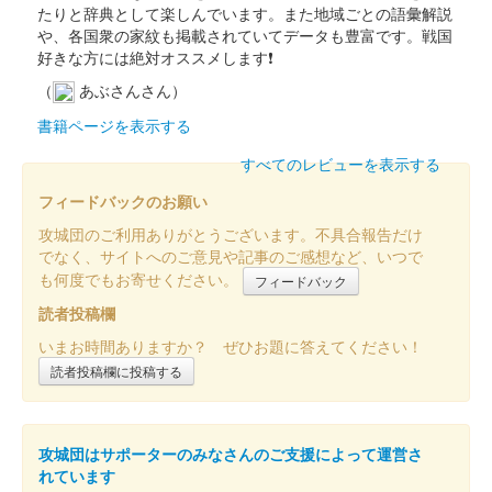
たりと辞典として楽しんでいます。また地域ごとの語彙解説
販売終了
や、各国衆の家紋も掲載されていてデータも豊富です。戦国
好きな方には絶対オススメします❗
令和6年9月8日に開催された御城印合戦in福知山のいわつき武者
の倉〜関東友城出展プロジェクト〜のブースにて販売された御城
（
あぶさんさん）
印。40枚限定
書籍ページを表示する
すべてのレビューを表示する
高崎城 御城印
高崎祭り限定版
フィードバックのお願い
販売終了
攻城団のご利用ありがとうございます。不具合報告だけ
でなく、サイトへのご意見や記事のご感想など、いつで
銀色箔を使った両日合わせて限定50枚の御城印。なくなり次第終
も何度でもお寄せください。
了。
フィードバック
読者投稿欄
いまお時間ありますか？ ぜひお題に答えてください！
高崎城 御城印
Japan EXPO 2024 巴里出陣記念
読者投稿欄に投稿する
販売終了
攻城団はサポーターのみなさんのご支援によって運営さ
和田城（高崎城） 御城印
れています
群馬戦国御城印サ