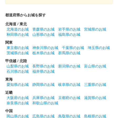
ミット版
都道府県からお城を探す
販売終了
北海道 / 東北
ぐんま特使Menkoiガールズが文字を担当した。100枚限定。
北海道のお城
青森県のお城
岩手県のお城
宮城県のお城
秋田県のお城
山形県のお城
福島県のお城
関東
高崎城 御城印
群馬戦国御城印サミット版
東京都のお城
神奈川県のお城
千葉県のお城
埼玉県のお城
茨城県のお城
栃木県のお城
群馬県のお城
販売終了
甲信越 / 北陸
100枚限定
山梨県のお城
長野県のお城
新潟県のお城
富山県のお城
石川県のお城
福井県のお城
東海
高崎城 御城印
群馬戦国御城印サミット版
愛知県のお城
静岡県のお城
岐阜県のお城
三重県のお城
近畿
販売終了
大阪府のお城
兵庫県のお城
京都府のお城
滋賀県のお城
ぐんま特使Menkoiガールズが文字を担当した。
奈良県のお城
和歌山県のお城
中国
岡山県のお城
広島県のお城
鳥取県のお城
島根県のお城