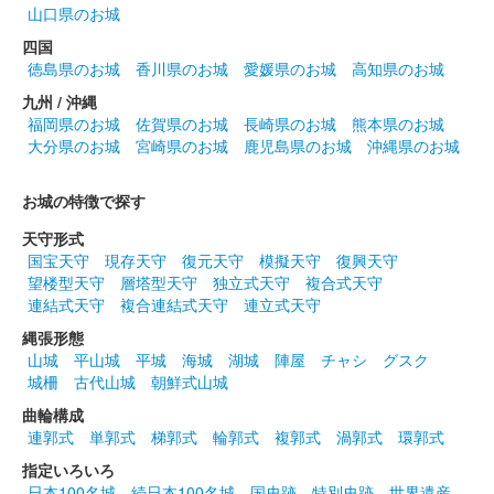
高崎城 御城印
夏限定版
山口県のお城
四国
徳島県のお城
香川県のお城
愛媛県のお城
高知県のお城
高崎城 御城印
井伊直政公夏限定版
九州 / 沖縄
福岡県のお城
佐賀県のお城
長崎県のお城
熊本県のお城
大分県のお城
宮崎県のお城
鹿児島県のお城
沖縄県のお城
高崎城 御城印
正子公也先生作品版 金色版
お城の特徴で探す
2023年11月4日〜11月5日に開催された「群馬戦国御城印サミッ
天守形式
ト」で先行販売された後、12月1日から現地販売
国宝天守
現存天守
復元天守
模擬天守
復興天守
望楼型天守
層塔型天守
独立式天守
複合式天守
連結式天守
複合連結式天守
連立式天守
高崎城 御城印
正子公也先生作品版 通常版
縄張形態
山城
平山城
平城
海城
湖城
陣屋
チャシ
グスク
2023年11月4日〜11月5日に開催された「群馬戦国御城印サミッ
城柵
古代山城
朝鮮式山城
ト」で先行販売された後、12月1日から現地販売
曲輪構成
連郭式
単郭式
梯郭式
輪郭式
複郭式
渦郭式
環郭式
高崎城 御城印
指定いろいろ
神君家康公×井伊直政 金版
日本100名城
続日本100名城
国史跡
特別史跡
世界遺産