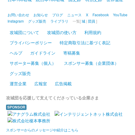
2023年11月4日〜11月5日に開催された「群馬戦国御城印サミッ
ト」で先行販売された後、12月1日から現地販売。
お問い合わせ
お知らせ
ブログ
ニュース
X
Facebook
YouTube
Instagram
グッズ販売
ライブラリ
一覧[
城
|
団員
]
和田城（高崎城） 御城印
攻城団について
攻城団の使い方
利用規約
令和五年秋限定版
プライバシーポリシー
特定商取引法に基づく表記
販売終了
ヘルプ
ガイドライン
寄稿募集
サポーター募集（個人）
スポンサー募集（企業団体）
高崎城 御城印
令和五年秋限定版
グッズ販売
運営企業
広報室
広告掲載
高崎城 御城印
令和五年秋限定版
攻城団を応援して支えてくださっている企業さま
SPONSOR
高崎城 御城印
赤備サミット限定版
販売終了
スポンサーからのメッセージや紹介はこちら