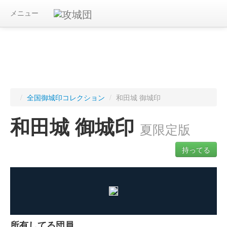
メニュー
/
全国御城印コレクション
/
和田城 御城印
和田城 御城印
夏限定版
持ってる
ログインすると入手した御城印を記録できます
所有してる団員