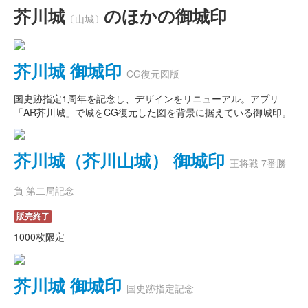
芥川城
のほかの御城印
〔山城〕
芥川城 御城印
CG復元図版
国史跡指定1周年を記念し、デザインをリニューアル。アプリ
「AR芥川城」で城をCG復元した図を背景に据えている御城印。
芥川城（芥川山城） 御城印
王将戦 7番勝
負 第二局記念
販売終了
1000枚限定
芥川城 御城印
国史跡指定記念