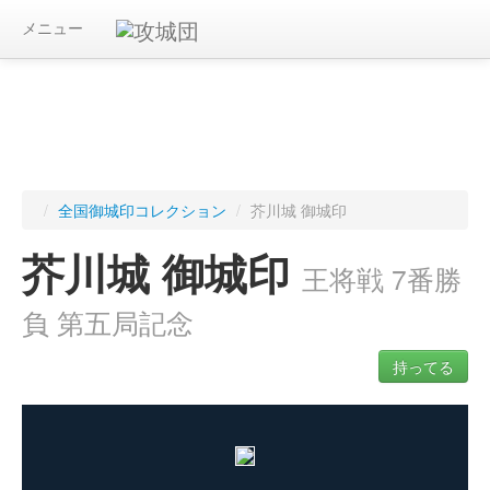
メニュー
/
全国御城印コレクション
/
芥川城 御城印
芥川城 御城印
王将戦 7番勝
負 第五局記念
持ってる
ログインすると入手した御城印を記録できます