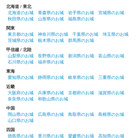
北海道 / 東北
北海道のお城
青森県のお城
岩手県のお城
宮城県のお城
秋田県のお城
山形県のお城
福島県のお城
関東
東京都のお城
神奈川県のお城
千葉県のお城
埼玉県のお城
茨城県のお城
栃木県のお城
群馬県のお城
甲信越 / 北陸
山梨県のお城
長野県のお城
新潟県のお城
富山県のお城
石川県のお城
福井県のお城
東海
愛知県のお城
静岡県のお城
岐阜県のお城
三重県のお城
近畿
大阪府のお城
兵庫県のお城
京都府のお城
滋賀県のお城
奈良県のお城
和歌山県のお城
中国
岡山県のお城
広島県のお城
鳥取県のお城
島根県のお城
山口県のお城
四国
徳島県のお城
香川県のお城
愛媛県のお城
高知県のお城