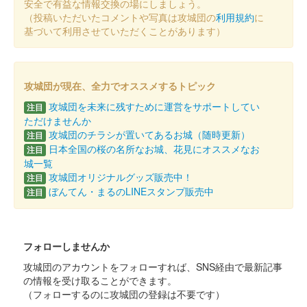
安全で有益な情報交換の場にしましょう。
（投稿いただいたコメントや写真は攻城団の
利用規約
に
基づいて利用させていただくことがあります）
攻城団が現在、全力でオススメするトピック
攻城団を未来に残すために運営をサポートしてい
注目
ただけませんか
攻城団のチラシが置いてあるお城（随時更新）
注目
日本全国の桜の名所なお城、花見にオススメなお
注目
城一覧
攻城団オリジナルグッズ販売中！
注目
ぼんてん・まるのLINEスタンプ販売中
注目
フォローしませんか
攻城団のアカウントをフォローすれば、SNS経由で最新記事
の情報を受け取ることができます。
（フォローするのに攻城団の登録は不要です）