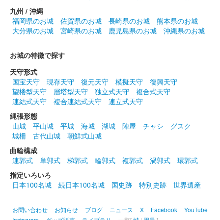
九州 / 沖縄
福岡県のお城
佐賀県のお城
長崎県のお城
熊本県のお城
大分県のお城
宮崎県のお城
鹿児島県のお城
沖縄県のお城
お城の特徴で探す
天守形式
国宝天守
現存天守
復元天守
模擬天守
復興天守
望楼型天守
層塔型天守
独立式天守
複合式天守
連結式天守
複合連結式天守
連立式天守
縄張形態
山城
平山城
平城
海城
湖城
陣屋
チャシ
グスク
城柵
古代山城
朝鮮式山城
曲輪構成
連郭式
単郭式
梯郭式
輪郭式
複郭式
渦郭式
環郭式
指定いろいろ
日本100名城
続日本100名城
国史跡
特別史跡
世界遺産
お問い合わせ
お知らせ
ブログ
ニュース
X
Facebook
YouTube
Instagram
グッズ販売
ライブラリ
一覧[
城
|
団員
]