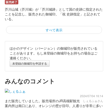
販売終了
芥川山城（芥川城）が「芥川城跡」として国の史跡に指定された
ことを記念し、販売された御城印。「祝 史跡指定」と記されて
いる。
すべて表示
ほかのデザイン（バージョン）の御城印が販売されている
芥川山城 御城印
第71期ALSOK杯王将戦 七番勝負
ことがあります。もし未登録の御城印をお持ちの場合はご
連絡ください。
第2局高槻対局記念
未登録の御城印を申請する
販売終了
令和4年1月に開催された「第71期ALSOK杯王将戦第2局」で渡辺
みんなのコメント
明王将と藤井聡太竜王の対局を記念して製作された特別版御城
印。500枚限定。
2024/07/04 16:14
まだ販売していました。販売場所のJR高槻駅観光
しぇるふぁさん
芥川山城 御城印
案内所は南口にあり、オレンジの壁が目印。人通りが非常に多い