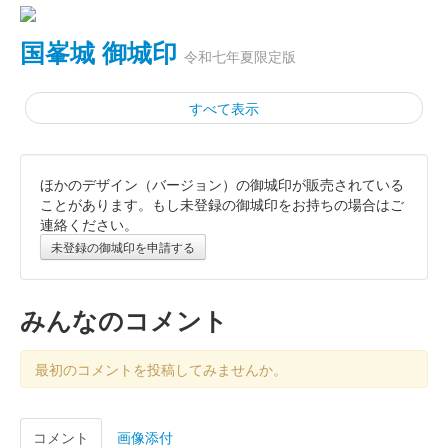
国峯城 御城印
令和七年夏限定版
すべて表示
ほかのデザイン（バージョン）の御城印が販売されている
国峯城 御城印
めんこいガールズ夏限定版
ことがあります。もし未登録の御城印をお持ちの場合はご
連絡ください。
未登録の御城印を申請する
国峯城 御城印
春限定版
みんなのコメント
国峯城 御城印
春限定版
最初のコメントを投稿してみませんか。
国峯城 御城印
コメント
画像添付
冬限定版