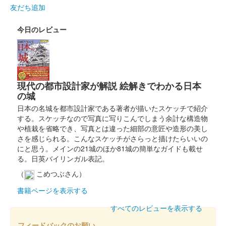
友だち追加
販売終了
通常版とデザインは同じだが、銀文字、背景を黒にした限定版御
今日のレビュー
城印。
国峯城 御城印
金文字版
現代の都市設計家が解説 絵解きでわかる日本
の城
販売終了
日本の名城を都市設計家である著者が描いたスケッチで紹介
500枚限定。通常版とデザインは同じだが、金文字、背景を黒に
する。スケッチなので写真に写りこんでしまう余計な構造物
した限定版御城印。
や植栽を省略でき、写真とは違った細部の意匠や造形の美し
さを感じられる。こんなスケッチがさらっと描けたらいいの
にと思う。メインの21城のほか81城の簡単なガイドも載せ
国峯城 御城印
赤備特別御城印
る。日英バイリンガル表記。
（
こめつぶさん）
書籍ページを表示する
国峯城 登城記念
通常印
すべてのレビューを表示する
和紙に印刷された御城印。
フィードバックのお願い