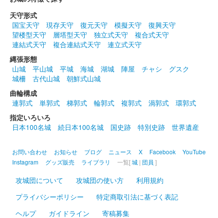
国峯城 御城印
天守形式
令和八年 春限定版
国宝天守
現存天守
復元天守
模擬天守
復興天守
望楼型天守
層塔型天守
独立式天守
複合式天守
連結式天守
複合連結式天守
連立式天守
国峯城 御城印
縄張形態
天の川夏限定 武田信玄版
山城
平山城
平城
海城
湖城
陣屋
チャシ
グスク
城柵
古代山城
朝鮮式山城
販売終了
2025年6月7、8日に開催された群馬戦国御城印サミット2025に
曲輪構成
て販売された御城印。50枚限定
連郭式
単郭式
梯郭式
輪郭式
複郭式
渦郭式
環郭式
指定いろいろ
日本100名城
続日本100名城
国史跡
特別史跡
世界遺産
国峯城 御城印
群馬戦国御城印サミット2025 小幡信
お問い合わせ
お知らせ
ブログ
ニュース
X
Facebook
YouTube
貞（おまけシール付き）
Instagram
グッズ販売
ライブラリ
一覧[
城
|
団員
]
販売終了
攻城団について
攻城団の使い方
利用規約
50枚限定
プライバシーポリシー
特定商取引法に基づく表記
ヘルプ
ガイドライン
寄稿募集