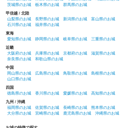
茨城県のお城
栃木県のお城
群馬県のお城
国峯城 御城印
武田信玄公版
甲信越 / 北陸
山梨県のお城
長野県のお城
新潟県のお城
富山県のお城
石川県のお城
福井県のお城
国峯城 御城印
東海
小幡信貞公版
愛知県のお城
静岡県のお城
岐阜県のお城
三重県のお城
2026年6月13、14日に開催された群馬戦国御城印サミット2026
近畿
にて先行販売された御城印。
大阪府のお城
兵庫県のお城
京都府のお城
滋賀県のお城
奈良県のお城
和歌山県のお城
中国
国峯城 御城印
武田信玄公 令和八年夏限定版
岡山県のお城
広島県のお城
鳥取県のお城
島根県のお城
山口県のお城
四国
国峯城 御城印
徳島県のお城
香川県のお城
愛媛県のお城
高知県のお城
令和八年夏限定版
九州 / 沖縄
福岡県のお城
佐賀県のお城
長崎県のお城
熊本県のお城
大分県のお城
宮崎県のお城
鹿児島県のお城
沖縄県のお城
国峯城 御城印
武田信玄公 令和八年 春限定版
お城の特徴で探す