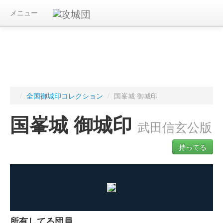
メニュー
/
全国御城印コレクション
/
国峯城 御城印
国峯城 御城印
武田信玄公版
持ってる
ログインすると入手した御城印を記録できます
所有してる団員