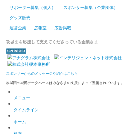
国峯城 御城印
群馬戦国御城印サミット開催記念 小幡
サポーター募集（個人）
スポンサー募集（企業団体）
信貞公版
グッズ販売
運営企業
広報室
広告掲載
販売終了
2024年6月15、16日に開催された群馬戦国御城印サミットで販売
攻城団を応援して支えてくださっている企業さま
された御城印。のちに越前若狭お城フェス2024でも販売され
た。正子公也氏による小幡信貞公のイラストがデザインされてい
SPONSOR
る。
スポンサーからのメッセージや紹介はこちら
国峯城 御城印
小幡信貞公版
攻城団の城郭データベースはみなさまの支援によって整備されています。
メニュー
タイムライン
ホーム
検索