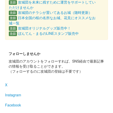
攻城団を未来に残すために運営をサポートしてい
注目
国峯城 御城印
令和五年春限定版
ただけませんか
攻城団のチラシが置いてあるお城（随時更新）
注目
販売終了
日本全国の桜の名所なお城、花見にオススメなお
注目
城一覧
攻城団オリジナルグッズ販売中！
注目
国峯城 御城印
ぼんてん・まるのLINEスタンプ販売中
注目
2022年冬限定版
100枚限定
フォローしませんか
国峯城 御城印
攻城団のアカウントをフォローすれば、SNS経由で最新記事
の情報を受け取ることができます。
（フォローするのに攻城団の登録は不要です）
第2回群馬戦国御城印サミットにて先行販売された。
X
国峯城 御城印
秋限定版
Instagram
Facebook
国峯城 御城印
銀文字版