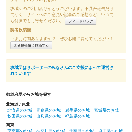
攻城団のご利用ありがとうございます。不具合報告だけ
国峯城 御城印
でなく、サイトへのご意見や記事のご感想など、いつで
も何度でもお寄せください。
フィードバック
読者投稿欄
国峯城 御城印
いまお時間ありますか？ ぜひお題に答えてください！
令和八年新春限定
読者投稿欄に投稿する
一枚一枚ハンコが押されている。
攻城団はサポーターのみなさんのご支援によって運営さ
国峯城 御城印
春限定
れています
国峯城 御城印
都道府県からお城を探す
群馬戦国御城印サミット第七弾限定
北海道 / 東北
販売終了
北海道のお城
青森県のお城
岩手県のお城
宮城県のお城
2026年6月13、14日に開催された群馬戦国御城印サミット第7弾
秋田県のお城
山形県のお城
福島県のお城
にて販売された限定御城印。
関東
東京都のお城
神奈川県のお城
千葉県のお城
埼玉県のお城