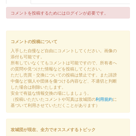
コメントを投稿するためにはログインが必要です。
国峯城 御城印
夏限定版
文字はぐんま特使でお習字アイドルのめんこいガールズさんが担
当。
コメントの投稿について
入手した自慢など自由にコメントしてください。画像の
添付も可能です。
国峯城 御城印
冬限定版
所有していなくてもコメントは可能ですので、所有者へ
の質問や見つけた情報などを投稿してください。
ただし売買・交換についての投稿は禁止です。また誹謗
中傷など個人や団体を傷つける内容など、不適切と判断
国峯城 御城印
令和五年秋の七草限定版
した場合は削除いたします。
安全で有益な情報交換の場にしましょう。
秋の七草のイラストを使用した御城印。国峯城はハギ。
（投稿いただいたコメントや写真は攻城団の
利用規約
に
基づいて利用させていただくことがあります）
国峯城 御城印
令和五年夏限定版
攻城団が現在、全力でオススメするトピック