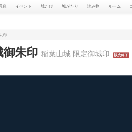
写真
イベント
城たび
城がたり
読み物
ルーム
朱印
城御朱印
稲葉山城 限定御城印
販売終了