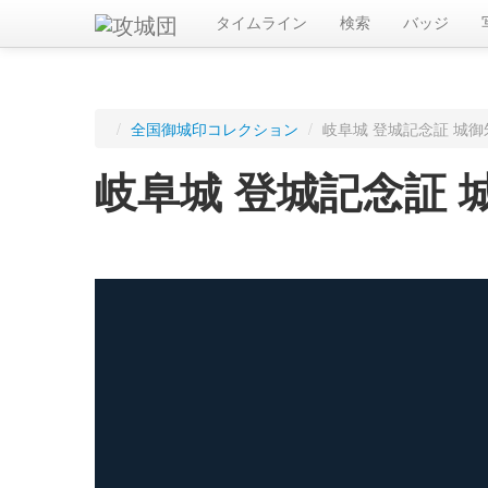
タイムライン
検索
バッジ
/
全国御城印コレクション
/
岐阜城 登城記念証 城御
岐阜城 登城記念証 
ログインすると入手した御城印を記録できます