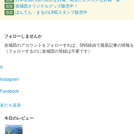
攻城団オリジナルグッズ販売中！
注目
ぼんてん・まるのLINEスタンプ販売中
注目
稲葉山城（岐阜城） 特別限定御
販売終了
フォローしませんか
岐阜城御城印111,111枚頒布記念。稲葉山城、岐阜城、
攻城団のアカウントをフォローすれば、SNS経由で最新記事の情報
（フォローするのに攻城団の登録は不要です）
岐阜城 御城印
プレミアムフライデー新版
X
毎月末最終金曜日（プレミアムフライデー）にだけ販売され
Instagram
Facebook
岐阜城 切り絵御城印
第一弾
友だち追加
販売終了
ツブラジイが満開の季節となる5月の金華山をイメージに
今日のレビュー