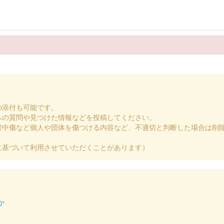
散歩」に登場したお城のピックアップした御城印。
の添付も可能です。
城 限定御城印 2024年辰年限定版
への質問や見つけた情報などを投稿してください。
謗中傷など個人や団体を傷つける内容など、不適切と判断した場合は削
に基づいて利用させていただくことがあります）
いる。2024枚限定
か
加納城の3枚セット