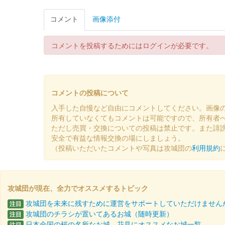
戦国LOVEWalkerの特集「御城印めぐり」「戦国メタ
コメント
画像添付
岐阜城 切り絵御城印
第二弾
コメントを投稿するためにはログインが必要です。
販売終了
限定2000枚
コメントの投稿について
入手した自慢など自由にコメントしてください。画像
岐阜城 登城記念証 城御朱印
稲葉山
所有していなくてもコメントは可能ですので、所有者
ただし売買・交換についての投稿は禁止です。また誹
販売終了
安全で有益な情報交換の場にしましょう。
（投稿いただいたコメントや写真は攻城団の
利用規約
「金の昇龍」が描かれており「黒の箔押し文字」が押されて
岐阜城 特別限定御城印
特別限定版
攻城団が現在、全力でオススメするトピック
攻城団を未来に残すために運営をサポートしていただけません
注目
販売終了
攻城団のチラシが置いてあるお城（随時更新）
注目
岐阜城御城印111,111枚頒布記念。稲葉山城、岐阜城、
日本全国の桜の名所なお城、花見にオススメなお城一覧
注目