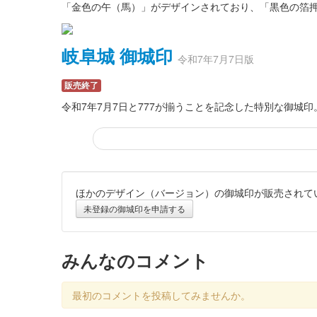
「金色の午（馬）」がデザインされており、「黒色の箔押
岐阜城 御城印
令和7年7月7日版
販売終了
令和7年7月7日と777が揃うことを記念した特別な御城印。
ほかのデザイン（バージョン）の御城印が販売されて
稲葉山城（岐阜城） 御城印
2025
未登録の御城印を申請する
販売終了
「金色の巳（蝮）」がデザインされており、「黒色の箔押
みんなのコメント
岐阜城 御城印
最初のコメントを投稿してみませんか。
戦国LOVEWalker オリジナル