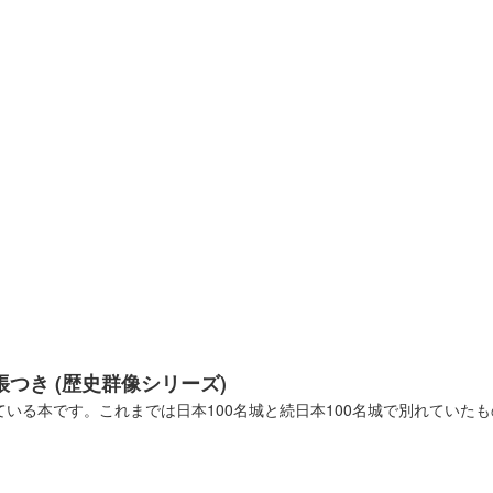
念版
帳つき (歴史群像シリーズ)
限定印
っている本です。これまでは日本100名城と続日本100名城で別れてい