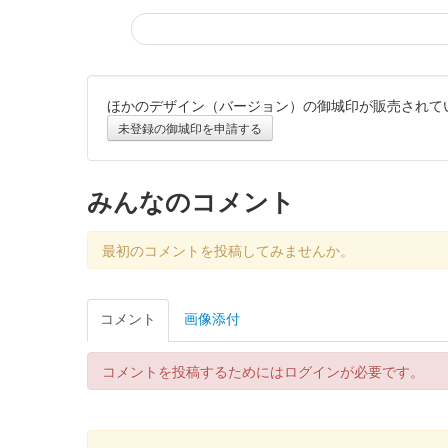
ほかのデザイン（バージョン）の御城印が販売されて
蒼海城 御城印
未登録の御城印を申請する
蒼海城の絵図を使用。当初は上野国府跡とのセット販売（
みんなのコメント
蒼海城 御城印
ブックマンズアカデミー前橋店
最初のコメントを投稿してみませんか。
蒼海城 御城印
冬限定版
コメント
画像添付
コメントを投稿するためにはログインが必要です。
蒼海城 御城印
秋限定Menkoi版
ぐんま特使Menkoiガールズが文字を担当した。