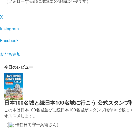
（フォローするのに攻城団の登録は不要です）
蒼海城 御城印
群馬戦国御城印サミット開催記
ぐんま特使Menkoiガールズが文字を担当した。
X
Instagram
蒼海城 御城印
前橋の薔薇
Facebook
友だち追加
蒼海城 御城印
春限定版
今日のレビュー
蒼海城 御城印
諏訪頼忠 サミット記念版
日本100名城と続日本100名城に行こう 公式スタンプ
蒼海城 御城印
ブックマンズアカデミー前橋店
この本は日本100名城並びに続日本100名城がスタンプ帳付きで載
オススメします。
販売終了
（
惟任日向守十兵衛さん）