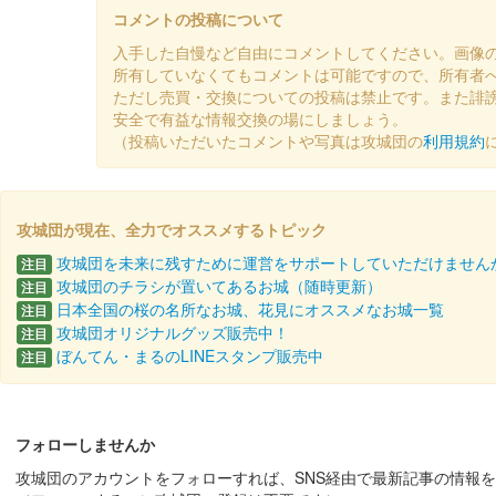
コメントの投稿について
蒼海城 御城印
入手した自慢など自由にコメントしてください。画像
秋限定版
所有していなくてもコメントは可能ですので、所有者
ただし売買・交換についての投稿は禁止です。また誹
安全で有益な情報交換の場にしましょう。
蒼海城 御城印
（投稿いただいたコメントや写真は攻城団の
利用規約
群馬戦国御城印サミット 上杉
ぐんま特使Menkoiガールズが文字を担当した。
攻城団が現在、全力でオススメするトピック
蒼海城 御城印
攻城団を未来に残すために運営をサポートしていただけません
注目
攻城団のチラシが置いてあるお城（随時更新）
注目
日本全国の桜の名所なお城、花見にオススメなお城一覧
ぐんま特使Menkoiガールズが文字を担当した。
注目
攻城団オリジナルグッズ販売中！
注目
ぼんてん・まるのLINEスタンプ販売中
注目
蒼海城 御城印
夏限定版
ぐんま特使Menkoiガールズが文字を担当した。
フォローしませんか
攻城団のアカウントをフォローすれば、SNS経由で最新記事の情報