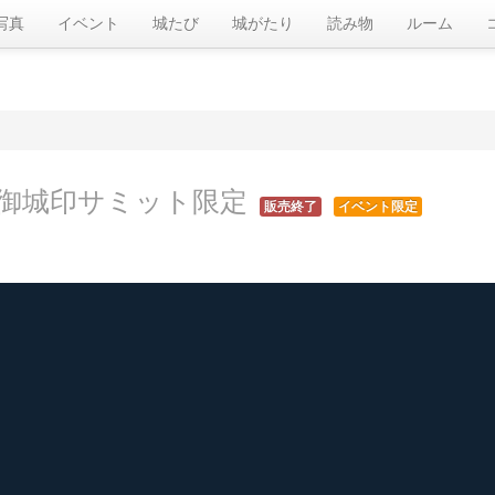
写真
イベント
城たび
城がたり
読み物
ルーム
御城印サミット限定
販売終了
イベント限定