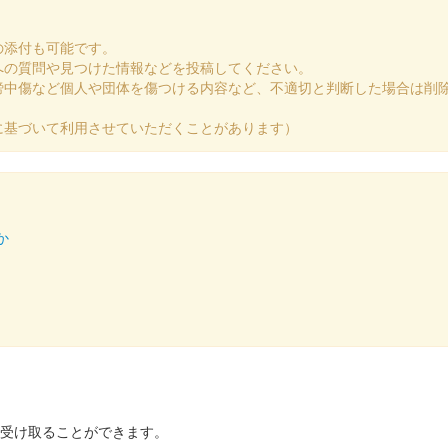
の添付も可能です。
への質問や見つけた情報などを投稿してください。
謗中傷など個人や団体を傷つける内容など、不適切と判断した場合は削
に基づいて利用させていただくことがあります）
謙信版
か
を受け取ることができます。