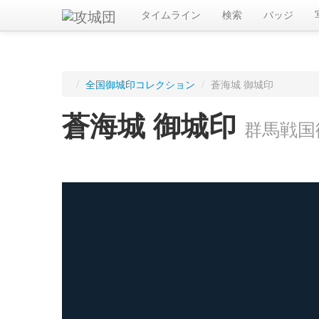
タイムライン
検索
バッジ
/
全国御城印コレクション
/
蒼海城 御城印
蒼海城 御城印
群馬戦国
ログインすると入手した御城印を記録できます