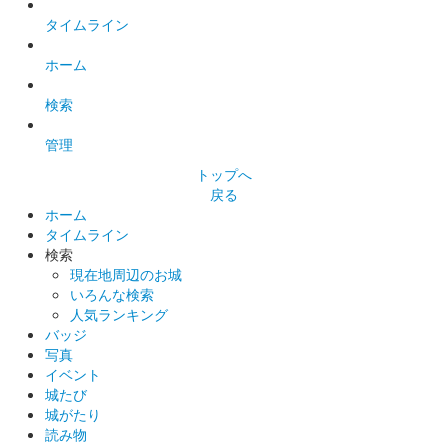
蒼海城 御城印
群馬戦国御城印サミット限定
タイムライン
販売終了
ホーム
検索
蒼海城 御城印
春限定版
管理
200枚限定
トップへ
戻る
ホーム
蒼海城 御城印
タイムライン
検索
現在地周辺のお城
いろんな検索
蒼海城 御城印
人気ランキング
特別版
バッジ
写真
蒼海城の縄張り図が描かれた御城印。
イベント
城たび
城がたり
蒼海城 御城印
関東幕注文 上杉謙信版
読み物