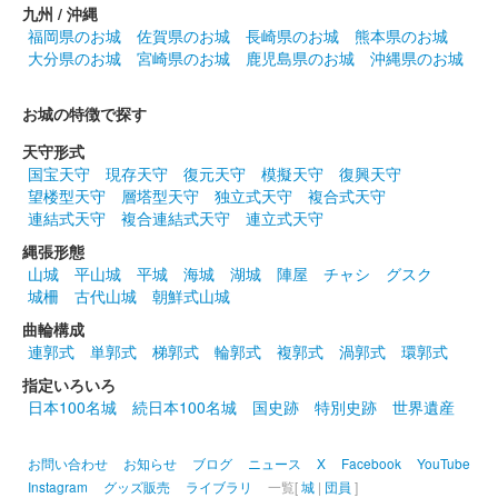
販売終了
九州 / 沖縄
福岡県のお城
佐賀県のお城
長崎県のお城
熊本県のお城
各日100枚限定
大分県のお城
宮崎県のお城
鹿児島県のお城
沖縄県のお城
蒼海城 御城印
お城の特徴で探す
江戸期作縄張版
天守形式
長尾景総の武将印と2枚1組で縄張が完成する御城印。前橋市立図
国宝天守
現存天守
復元天守
模擬天守
復興天守
書館所蔵の江戸期製作と言われている縄張図を使用。
望楼型天守
層塔型天守
独立式天守
複合式天守
連結式天守
複合連結式天守
連立式天守
縄張形態
蒼海城 御城印
群馬戦国御城印サミット限定 家紋赤版
山城
平山城
平城
海城
湖城
陣屋
チャシ
グスク
城柵
古代山城
朝鮮式山城
販売終了
曲輪構成
連郭式
単郭式
梯郭式
輪郭式
複郭式
渦郭式
環郭式
蒼海城 御城印
指定いろいろ
上杉謙信イラスト秋限定版
日本100名城
続日本100名城
国史跡
特別史跡
世界遺産
武将イラストレーター福田彰宏氏の武将画を使用した御城印。
100枚限定。
お問い合わせ
お知らせ
ブログ
ニュース
X
Facebook
YouTube
Instagram
グッズ販売
ライブラリ
一覧[
城
|
団員
]