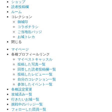
ショップ
読者投稿欄
ルーム
蒼海城 御城印
関東幕注文 上杉謙信版 春
コレクション
御城印
販売終了
コラボチラシ
ご当地缶バッジ
お城トレカ
蒼海城 御城印
閉じる
諏訪頼忠通常版
マイページ
各種プロフィールリンク
マイベストキャッスル
蒼海城 御城印
群馬戦国御城印サミット開催記念版
投稿した写真一覧
回答した読者投稿欄一覧
販売終了
投稿したレビュー一覧
自分のコレクション一覧
参加したイベント一覧
蒼海城 御城印
各種設定変更
群馬戦国御城印サミット開催記念版
攻城済み一覧
行きたいお城一覧
販売終了
挑戦中のバッジ一覧
フォローした団員一覧