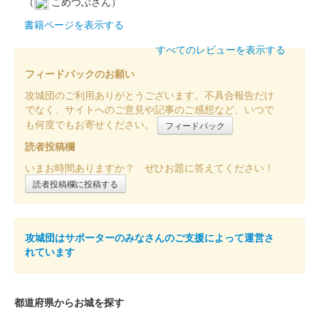
（
こめつぶさん）
書籍ページを表示する
蒼海城 御城印
すべてのレビューを表示する
群馬戦国御城印サミット限定 黒文字版
フィードバックのお願い
販売終了
攻城団のご利用ありがとうございます。不具合報告だけ
でなく、サイトへのご意見や記事のご感想など、いつで
も何度でもお寄せください。
蒼海城 御城印
フィードバック
群馬戦国御城印サミット限定 オレンジ
読者投稿欄
文字版
いまお時間ありますか？ ぜひお題に答えてください！
読者投稿欄に投稿する
販売終了
100枚限定
攻城団はサポーターのみなさんのご支援によって運営さ
れています
蒼海城 御城印
群馬戦国御城印サミット開催記念版
販売終了
都道府県からお城を探す