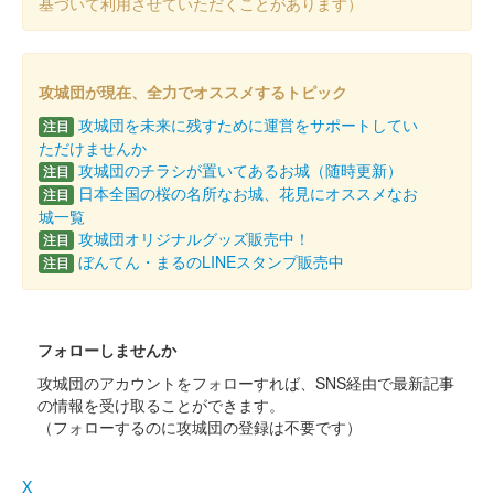
基づいて利用させていただくことがあります）
ぐんま特使Menkoiガールズが文字を担当した。
攻城団が現在、全力でオススメするトピック
蒼海城 御城印
夏限定版
攻城団を未来に残すために運営をサポートしてい
注目
ただけませんか
ぐんま特使Menkoiガールズが文字を担当した。
攻城団のチラシが置いてあるお城（随時更新）
注目
日本全国の桜の名所なお城、花見にオススメなお
注目
城一覧
蒼海城 御城印
攻城団オリジナルグッズ販売中！
注目
群馬戦国御城印サミット開催記念版
ぼんてん・まるのLINEスタンプ販売中
注目
ぐんま特使Menkoiガールズが文字を担当した。
フォローしませんか
蒼海城 御城印
前橋の薔薇
攻城団のアカウントをフォローすれば、SNS経由で最新記事
の情報を受け取ることができます。
（フォローするのに攻城団の登録は不要です）
蒼海城 御城印
春限定版
X