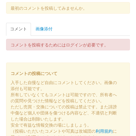
最初のコメントを投稿してみませんか。
蒼海城 御城印
冬限定版
コメント
画像添付
蒼海城 御城印
秋限定Menkoi版
コメントを投稿するためにはログインが必要です。
ぐんま特使Menkoiガールズが文字を担当した。
コメントの投稿について
蒼海城 御城印
秋限定版
入手した自慢など自由にコメントしてください。画像の
添付も可能です。
所有していなくてもコメントは可能ですので、所有者へ
蒼海城 御城印
の質問や見つけた情報などを投稿してください。
群馬戦国御城印サミット 上杉謙信版
ただし売買・交換についての投稿は禁止です。また誹謗
中傷など個人や団体を傷つける内容など、不適切と判断
ぐんま特使Menkoiガールズが文字を担当した。
した場合は削除いたします。
安全で有益な情報交換の場にしましょう。
（投稿いただいたコメントや写真は攻城団の
利用規約
に
蒼海城 御城印