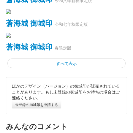
令和八年新春限定版
蒼海城 御城印
令和七年秋限定版
蒼海城 御城印
春限定版
すべて表示
ほかのデザイン（バージョン）の御城印が販売されている
蒼海城 御城印
ことがあります。もし未登録の御城印をお持ちの場合はご
連絡ください。
蒼海城の絵図を使用。当初は上野国府跡とのセット販売（1000
未登録の御城印を申請する
円）で、その後単品での販売に。
みんなのコメント
蒼海城 御城印
ブックマンズアカデミー前橋店限定版