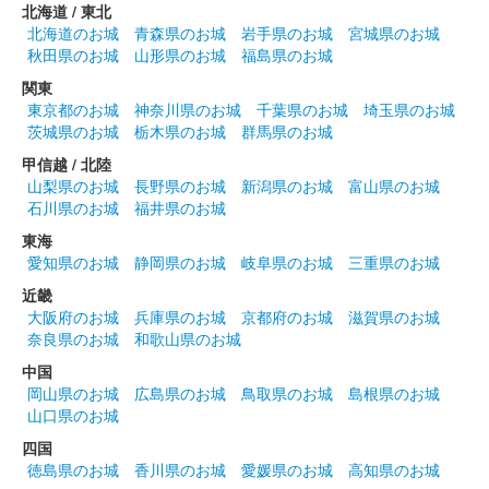
北海道 / 東北
蒼海城 御城印
北海道のお城
青森県のお城
岩手県のお城
宮城県のお城
令和5年通常版
秋田県のお城
山形県のお城
福島県のお城
関東
東京都のお城
神奈川県のお城
千葉県のお城
埼玉県のお城
蒼海城 御城印
令和五年春限定版
茨城県のお城
栃木県のお城
群馬県のお城
甲信越 / 北陸
山梨県のお城
長野県のお城
新潟県のお城
富山県のお城
蒼海城 御城印
石川県のお城
福井県のお城
令和四年冬限定版
東海
100枚限定
愛知県のお城
静岡県のお城
岐阜県のお城
三重県のお城
近畿
大阪府のお城
兵庫県のお城
京都府のお城
滋賀県のお城
蒼海城 御城印
群馬戦国御城印サミット限定
奈良県のお城
和歌山県のお城
中国
販売終了
岡山県のお城
広島県のお城
鳥取県のお城
島根県のお城
山口県のお城
蒼海城 御城印
四国
群馬戦国御城印サミット限定
徳島県のお城
香川県のお城
愛媛県のお城
高知県のお城