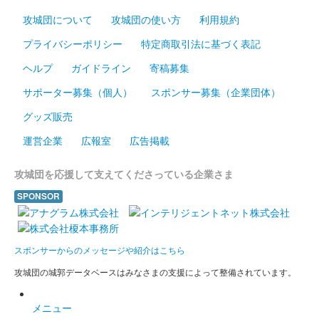
蒼海城 御城印
攻城団について
攻城団の使い方
利用規約
通常印 第2版
プライバシーポリシー
特定商取引法に基づく表記
ヘルプ
ガイドライン
寄稿募集
蒼海城 御城印
夏限定印
サポーター募集（個人）
スポンサー募集（企業団体）
300枚限定
グッズ販売
運営企業
広報室
広告掲載
蒼海城 御城印
関東幕注文 謙信版
攻城団を応援して支えてくださっている企業さま
福田彰宏氏による上杉謙信のイラストを使用した御城印。
SPONSOR
蒼海城 御城印
関東幕注文 金家紋限定版
スポンサーからのメッセージや紹介はこちら
福田彰宏氏による上杉謙信のイラストを使用した御城印。200枚
攻城団の城郭データベースはみなさまの支援によって整備されています。
限定。
メニュー