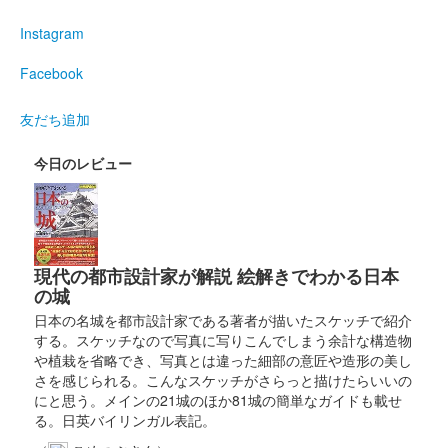
蒼海城 御城印
Instagram
諏訪頼忠 サミット記念版
Facebook
蒼海城 御城印
友だち追加
ブックマンズアカデミー前橋店限定印
販売終了
今日のレビュー
蒼海城 御城印
令和五年秋限定版
現代の都市設計家が解説 絵解きでわかる日本
の城
蒼海城 御城印
前橋花火大会開催記念金箔押版
日本の名城を都市設計家である著者が描いたスケッチで紹介
する。スケッチなので写真に写りこんでしまう余計な構造物
前橋花火大会の写真とコラボし、箔押を使用した御城印。200枚
や植栽を省略でき、写真とは違った細部の意匠や造形の美し
限定
さを感じられる。こんなスケッチがさらっと描けたらいいの
にと思う。メインの21城のほか81城の簡単なガイドも載せ
る。日英バイリンガル表記。
蒼海城 御城印
令和五年夏限定版