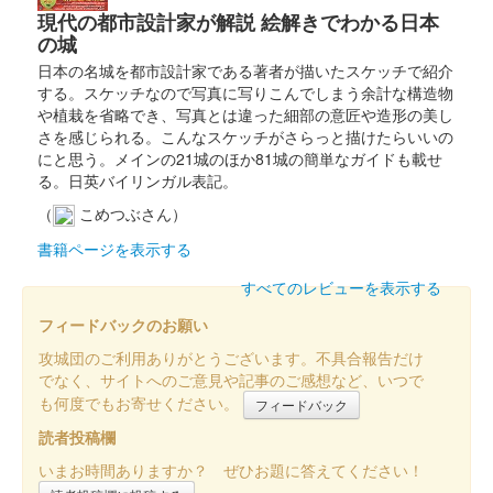
現代の都市設計家が解説 絵解きでわかる日本
の城
小倉城 御城印
関孫六版
日本の名城を都市設計家である著者が描いたスケッチで紹介
する。スケッチなので写真に写りこんでしまう余計な構造物
配布終了
や植栽を省略でき、写真とは違った細部の意匠や造形の美し
スターフライヤー×舞台『刀剣乱舞』デジタルスタンプラリーin
さを感じられる。こんなスケッチがさらっと描けたらいいの
北九州の参加者で、小倉城天守閣（小倉城庭園）に入城するとも
にと思う。メインの21城のほか81城の簡単なガイドも載せ
らえる御城印。
る。日英バイリンガル表記。
（
こめつぶさん）
小倉城 御城印
書籍ページを表示する
細川家・小笠原家両家紋入り版 赤
すべてのレビューを表示する
フィードバックのお願い
小倉城 御城印
細川家・小笠原家両家紋入り版 紫
攻城団のご利用ありがとうございます。不具合報告だけ
でなく、サイトへのご意見や記事のご感想など、いつで
も何度でもお寄せください。
フィードバック
小倉城 御城印
巌流島の戦い 切り絵御城印 赤
読者投稿欄
いまお時間ありますか？ ぜひお題に答えてください！
切り絵御城印。3種類あり。