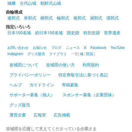
小倉城 御城印
城柵
古代山城
朝鮮式山城
兜デザイン「二刀流」
曲輪構成
大谷翔平選手の兜セレブレーションで有名になった兜と小倉にゆ
連郭式
単郭式
梯郭式
輪郭式
複郭式
渦郭式
環郭式
かりの「二刀流」宮本武蔵の家紋である「九曜巴紋」がデザイン
指定いろいろ
されている。
日本100名城
続日本100名城
国史跡
特別史跡
世界遺産
小倉城 御城印
お問い合わせ
お知らせ
ブログ
ニュース
X
Facebook
YouTube
令和五年夏限定
Instagram
グッズ販売
ライブラリ
一覧[
城
|
団員
]
販売終了
攻城団について
攻城団の使い方
利用規約
プライバシーポリシー
特定商取引法に基づく表記
小倉城 御城印
雨の日限定御城印
ヘルプ
ガイドライン
寄稿募集
小倉城天守と常盤橋の雨の日の様子がデザインされている。雨が
サポーター募集（個人）
スポンサー募集（企業団体）
降った日、または梅雨の期間中にしろテラスにて購入可。通信販
売はなし。
グッズ販売
運営企業
広報室
広告掲載
小倉城 御城印
令和5年春限定版
攻城団を応援して支えてくださっている企業さま