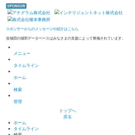
販売終了
SPONSOR
小倉城天守と桜がデザインされており、全体的にピンク色になっ
ている。
スポンサーからのメッセージや紹介はこちら
攻城団の城郭データベースはみなさまの支援によって整備されています。
小倉城 御城印
新年版 2023年
メニュー
1000枚限定
タイムライン
小倉城 御城印
令和4年秋限定版
ホーム
販売終了
検索
管理
小倉城 御城印
修羅王丸版
トップへ
戻る
ホーム
タイムライン
小倉城 御城印
令和4年夏限定御城印
検索