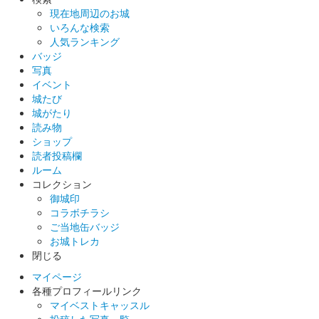
現在地周辺のお城
国指定重要無形民俗文化財である小倉祇園太鼓などをデザインさ
いろんな検索
れている。1000枚限定。
人気ランキング
バッジ
写真
小倉城 御城印
イベント
御来城記念版
城たび
城がたり
来場者が購入出来る御城印。
読み物
ショップ
読者投稿欄
小倉城 御城印
城の日限定しおり型版
ルーム
コレクション
販売終了
御城印
コラボチラシ
城の日に因んで46の4倍の184枚限定。文字は書家・杉田廣貴氏
ご当地缶バッジ
の揮毫。
お城トレカ
閉じる
小倉城 御城印
マイページ
新年版（2022年）
各種プロフィールリンク
マイベストキャッスル
正月限定で販売された御城印。
投稿した写真一覧