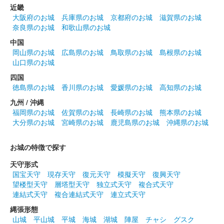
小笠原版 赤
近畿
大阪府のお城
兵庫県のお城
京都府のお城
滋賀県のお城
奈良県のお城
和歌山県のお城
小倉城 御城印
小倉お城まつり限定版
中国
岡山県のお城
広島県のお城
鳥取県のお城
島根県のお城
配布終了
山口県のお城
小倉お城まつりは65回を記念して、お城まつり開催日に天守閣に
四国
入場した人に無料で配布された御城印。各日限定1,500枚
徳島県のお城
香川県のお城
愛媛県のお城
高知県のお城
九州 / 沖縄
福岡県のお城
佐賀県のお城
長崎県のお城
熊本県のお城
小倉城 御城印
迎え虎 プラチナ版
大分県のお城
宮崎県のお城
鹿児島県のお城
沖縄県のお城
一枚一枚、職人が手作業で箔押し製作されたプラチナ御城印。
お城の特徴で探す
天守形式
小倉城 御城印
国宝天守
現存天守
復元天守
模擬天守
復興天守
送り虎 プラチナ版
望楼型天守
層塔型天守
独立式天守
複合式天守
連結式天守
複合連結式天守
連立式天守
一枚一枚、職人が手作業で箔押し製作されたプラチナ御城印。
縄張形態
山城
平山城
平城
海城
湖城
陣屋
チャシ
グスク