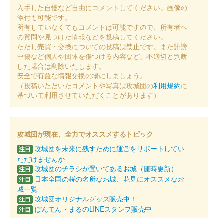
入手した自慢など自由にコメントしてください。画像の
「第参回大阪・お城フェス2024」会場内JR西日本ブースにて
添付も可能です。
WESTER スタンプラリー in 大阪・梅田に参加し、くじ引きに当
所有していなくてもコメントは可能ですので、所有者へ
選するともらえる御城印。
の質問や見つけた情報などを投稿してください。
ただし売買・交換についての投稿は禁止です。また誹謗
中傷など個人や団体を傷つける内容など、不適切と判断
小倉城 御城印
した場合は削除いたします。
菊一文字版
安全で有益な情報交換の場にしましょう。
（投稿いただいたコメントや写真は攻城団の
利用規約
に
配布終了
基づいて利用させていただくことがあります）
スターフライヤー×舞台『刀剣乱舞』デジタルスタンプラリーin
北九州の参加者で、小倉城天守閣（小倉城庭園）に入城するとも
らえる御城印。
攻城団が現在、全力でオススメするトピック
攻城団を未来に残すために運営をサポートしてい
注目
小倉城 御城印
和泉守兼定版
ただけませんか
攻城団のチラシが置いてあるお城（随時更新）
注目
配布終了
日本全国の桜の名所なお城、花見にオススメなお
注目
城一覧
スターフライヤー×舞台『刀剣乱舞』デジタルスタンプラリーin
攻城団オリジナルグッズ販売中！
注目
北九州の参加者で、小倉城天守閣（小倉城庭園）に入城するとも
ぼんてん・まるのLINEスタンプ販売中
らえる御城印。
注目