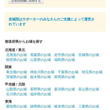
読者投稿欄に投稿する
小倉城 御城印
巌流島の戦い 切り絵御城印 金
攻城団はサポーターのみなさんのご支援によって運営さ
ほかに青、赤の下地版もある
れています
小倉城 御城印
駅からお城スタンプラリー2024版
都道府県からお城を探す
北海道 / 東北
配布終了
北海道のお城
青森県のお城
岩手県のお城
宮城県のお城
「WESTER」アプリから駅からお城スタンプラリー2024に参加
秋田県のお城
山形県のお城
福島県のお城
し、小倉城の天守最上階にあるQRコードを読み取り、スタンプ
関東
を獲得する。スタンプ獲得と同時に抽選が始まり、抽選に当たっ
東京都のお城
神奈川県のお城
千葉県のお城
埼玉県のお城
た場合、「しろテラス……
茨城県のお城
栃木県のお城
群馬県のお城
甲信越 / 北陸
小倉城 御城印
山梨県のお城
長野県のお城
新潟県のお城
富山県のお城
小笠原版 緑
石川県のお城
福井県のお城
東海
愛知県のお城
静岡県のお城
岐阜県のお城
三重県のお城
小倉城 御城印