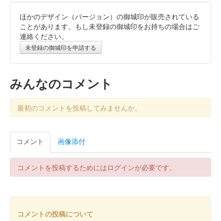
ほかのデザイン（バージョン）の御城印が販売されている
小倉城 御城印
加州清光版
ことがあります。もし未登録の御城印をお持ちの場合はご
連絡ください。
配布終了
未登録の御城印を申請する
スターフライヤー×舞台『刀剣乱舞』デジタルスタンプラリーin
北九州の参加者で、小倉城天守閣（小倉城庭園）に入城するとも
らえる御城印。
みんなのコメント
小倉城 御城印
最初のコメントを投稿してみませんか。
大和守安定版
配布終了
コメント
画像添付
スターフライヤー×舞台『刀剣乱舞』デジタルスタンプラリーin
北九州の参加者で、小倉城天守閣（小倉城庭園）に入城するとも
らえる御城印。
コメントを投稿するためにはログインが必要です。
小倉城 御城印
第参回大阪・お城フェス2024限定
コメントの投稿について
配布終了