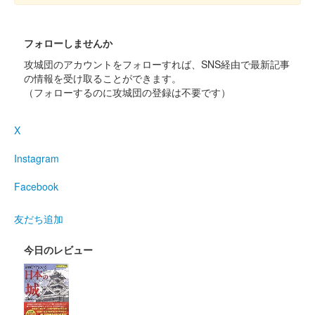
小倉城 御城印
堀川国広版
フォローしませんか
攻城団のアカウントをフォローすれば、SNS経由で最新記事
配布終了
の情報を受け取ることができます。
スターフライヤー×舞台『刀剣乱舞』デジタルスタンプラリーin
（フォローするのに攻城団の登録は不要です）
北九州の参加者で、小倉城天守閣（小倉城庭園）に入城するとも
らえる御城印。
X
Instagram
小倉城 御城印
長曽祢虎徹版
Facebook
配布終了
スターフライヤー×舞台『刀剣乱舞』デジタルスタンプラリーin
友だち追加
北九州の参加者で、小倉城天守閣（小倉城庭園）に入城するとも
らえる御城印。
今日のレビュー
小倉城 御城印
歌仙兼定版