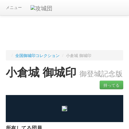
メニュー
/
全国御城印コレクション
/
小倉城 御城印
小倉城 御城印
御登城記念版
持ってる
ログインすると入手した御城印を記録できます
所有してる団員